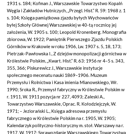
1931 s. 184; Kofman J., Warszawskie Towarzystwo Kopalń
Węgla i Zakładów Hutniczych, „Przegl. Hist.” R. 59: 1968 z. 1
s. 104; Księga pamiątkowa zjazdu byłych Wychowańców
byłej Szkoły Głównej Warszawskiej w 40-tą rocznicę jej
założenia, W. 1905 s. 100; Leopold Kronenberg. Monografia
zbiorowa, W. 1922; Pamiętnik Pierwszego Zjazdu Polskich
Górników w Krakowie w roku 1906, Lw. 1907 s. 5, 18, 173;
Pietrzak-Pawłowska I., Z dziejów monopolizacji górnictwa w
Królestwie Polskim, „Kwart. Hist.” R. 63: 1956 nr 4–5 s. 343,
355, 366; Piskurewicz J., Warszawskie instytucje
społecznego mecenatu nauki 1869–1906. Muzeum
Przemysłu i Rolnictwa i Kasa imienia Mianowskiego, Wr.
1990; Sroka R., Przemysł fabryczny w Królestwie Polskim w
r. 1911, W. 1911 pozycja nr 227, 4093; Zaleski A.,
Towarzystwo Warszawskie, Oprac. R. Kołodziejczyk, W.
1971; – Jeziorański L., Księga adresowa przemysłu
fabrycznego w Królestwie Polskim na r. 1905, W. 1905;
Kalendarzyk polityczno-historyczny m. stoł. Warszawy na r.
1917, W. 1917; Sprawozdanie Warszawskiego Towarzystwa