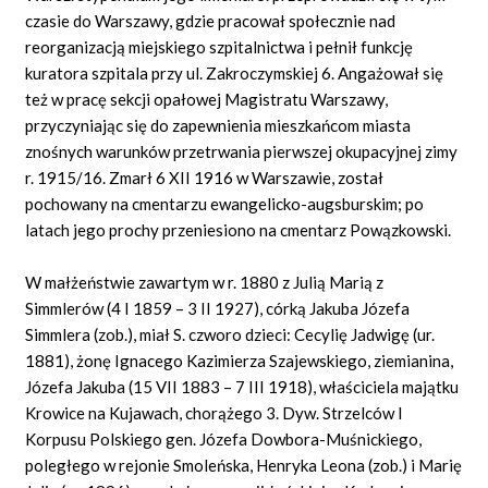
czasie do Warszawy, gdzie pracował społecznie nad
reorganizacją miejskiego szpitalnictwa i pełnił funkcję
kuratora szpitala przy ul. Zakroczymskiej 6. Angażował się
też w pracę sekcji opałowej Magistratu Warszawy,
przyczyniając się do zapewnienia mieszkańcom miasta
znośnych warunków przetrwania pierwszej okupacyjnej zimy
r. 1915/16. Zmarł 6 XII 1916 w Warszawie, został
pochowany na cmentarzu ewangelicko-augsburskim; po
latach jego prochy przeniesiono na cmentarz Powązkowski.
W małżeństwie zawartym w r. 1880 z Julią Marią z
Simmlerów (4 I 1859 – 3 II 1927), córką Jakuba Józefa
Simmlera (zob.), miał S. czworo dzieci: Cecylię Jadwigę (ur.
1881), żonę Ignacego Kazimierza Szajewskiego, ziemianina,
Józefa Jakuba (15 VII 1883 – 7 III 1918), właściciela majątku
Krowice na Kujawach, chorążego 3. Dyw. Strzelców I
Korpusu Polskiego gen. Józefa Dowbora-Muśnickiego,
poległego w rejonie Smoleńska, Henryka Leona (zob.) i Marię