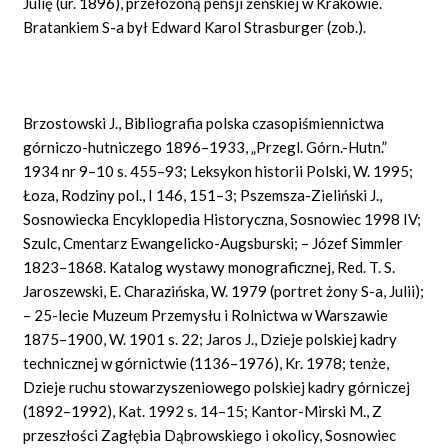
Julię (ur. 1896), przełożoną pensji żeńskiej w Krakowie.
Bratankiem S-a był Edward Karol Strasburger (zob.).
Brzostowski J., Bibliografia polska czasopiśmiennictwa
górniczo-hutniczego 1896–1933, „Przegl. Górn.-Hutn.”
1934 nr 9–10 s. 455–93; Leksykon historii Polski, W. 1995;
Łoza, Rodziny pol., I 146, 151–3; Pszemsza-Zieliński J.,
Sosnowiecka Encyklopedia Historyczna, Sosnowiec 1998 IV;
Szulc, Cmentarz Ewangelicko-Augsburski; – Józef Simmler
1823–1868. Katalog wystawy monograficznej, Red. T. S.
Jaroszewski, E. Charazińska, W. 1979 (portret żony S-a, Julii);
– 25-lecie Muzeum Przemysłu i Rolnictwa w Warszawie
1875–1900, W. 1901 s. 22; Jaros J., Dzieje polskiej kadry
technicznej w górnictwie (1136–1976), Kr. 1978; tenże,
Dzieje ruchu stowarzyszeniowego polskiej kadry górniczej
(1892–1992), Kat. 1992 s. 14–15; Kantor-Mirski M., Z
przeszłości Zagłębia Dąbrowskiego i okolicy, Sosnowiec