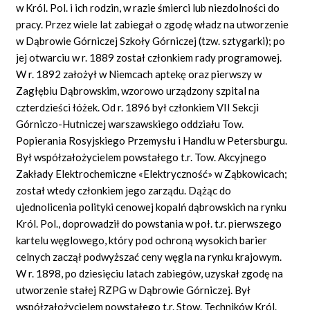
w Król. Pol. i ich rodzin, w razie śmierci lub niezdolności do
pracy. Przez wiele lat zabiegał o zgodę władz na utworzenie
w Dąbrowie Górniczej Szkoły Górniczej (tzw. sztygarki); po
jej otwarciu w r. 1889 został członkiem rady programowej.
W r. 1892 założył w Niemcach aptekę oraz pierwszy w
Zagłębiu Dąbrowskim, wzorowo urządzony szpital na
czterdzieści łóżek. Od r. 1896 był członkiem VII Sekcji
Górniczo-Hutniczej warszawskiego oddziału Tow.
Popierania Rosyjskiego Przemysłu i Handlu w Petersburgu.
Był współzałożycielem powstałego t.r. Tow. Akcyjnego
Zakłady Elektrochemiczne «Elektryczność» w Ząbkowicach;
został wtedy członkiem jego zarządu. Dążąc do
ujednolicenia polityki cenowej kopalń dąbrowskich na rynku
Król. Pol., doprowadził do powstania w poł. t.r. pierwszego
kartelu węglowego, który pod ochroną wysokich barier
celnych zaczął podwyższać ceny węgla na rynku krajowym.
W r. 1898, po dziesięciu latach zabiegów, uzyskał zgodę na
utworzenie stałej RZPG w Dąbrowie Górniczej. Był
współzałożycielem powstałego t.r. Stow. Techników Król.