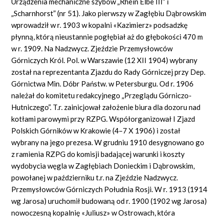
Urządzenia mechaniczne szybów „Rhein Elbe III” i
„Scharnhorst” (nr 51). Jako pierwszy w Zagłębiu Dąbrowskim
wprowadził w r. 1903 w kopalni «Kazimierz» podsadzkę
płynną, którą nieustannie pogłębiał aż do głębokości 470 m
w r. 1909. Na Nadzwycz. Zjeździe Przemysłowców
Górniczych Król. Pol. w Warszawie (12 XII 1904) wybrany
został na reprezentanta Zjazdu do Rady Górniczej przy Dep.
Górnictwa Min. Dóbr Państw. w Petersburgu. Od r. 1906
należał do komitetu redakcyjnego „Przeglądu Górniczo-
Hutniczego”. T.r. zainicjował założenie biura dla dozoru nad
kotłami parowymi przy RZPG. Współorganizował I Zjazd
Polskich Górników w Krakowie (4–7 X 1906) i został
wybrany na jego prezesa. W grudniu 1910 desygnowano go
z ramienia RZPG do komisji badającej warunki i koszty
wydobycia węgla w Zagłębiach Donieckim i Dąbrowskim,
powołanej w październiku t.r. na Zjeździe Nadzwycz.
Przemysłowców Górniczych Południa Rosji. W r. 1913 (1914
wg Jarosa) uruchomił budowaną od r. 1900 (1902 wg Jarosa)
nowoczesną kopalnię «Juliusz» w Ostrowach, która