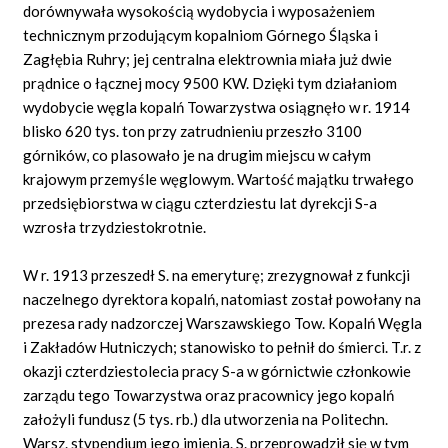
dorównywała wysokością wydobycia i wyposażeniem
technicznym przodującym kopalniom Górnego Śląska i
Zagłębia Ruhry; jej centralna elektrownia miała już dwie
prądnice o łącznej mocy 9500 KW. Dzięki tym działaniom
wydobycie węgla kopalń Towarzystwa osiągnęło w r. 1914
blisko 620 tys. ton przy zatrudnieniu przeszło 3100
górników, co plasowało je na drugim miejscu w całym
krajowym przemyśle węglowym. Wartość majątku trwałego
przedsiębiorstwa w ciągu czterdziestu lat dyrekcji S-a
wzrosła trzydziestokrotnie.
W r. 1913 przeszedł S. na emeryturę; zrezygnował z funkcji
naczelnego dyrektora kopalń, natomiast został powołany na
prezesa rady nadzorczej Warszawskiego Tow. Kopalń Węgla
i Zakładów Hutniczych; stanowisko to pełnił do śmierci. T.r. z
okazji czterdziestolecia pracy S-a w górnictwie członkowie
zarządu tego Towarzystwa oraz pracownicy jego kopalń
założyli fundusz (5 tys. rb.) dla utworzenia na Politechn.
Warsz. stypendium jego imienia. S. przeprowadził się w tym