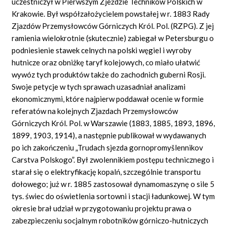
uczestniczył w Pierwszym Zjeździe Techników Polskich w
Krakowie. Był współzałożycielem powstałej w r. 1883 Rady
Zjazdów Przemysłowców Górniczych Król. Pol. (RZPG). Z jej
ramienia wielokrotnie (skutecznie) zabiegał w Petersburgu o
podniesienie stawek celnych na polski węgiel i wyroby
hutnicze oraz obniżkę taryf kolejowych, co miało ułatwić
wywóz tych produktów także do zachodnich guberni Rosji.
Swoje petycje w tych sprawach uzasadniał analizami
ekonomicznymi, które najpierw poddawał ocenie w formie
referatów na kolejnych Zjazdach Przemysłowców
Górniczych Król. Pol. w Warszawie (1883, 1885, 1893, 1896,
1899, 1903, 1914), a następnie publikował w wydawanych
po ich zakończeniu „Trudach sjezda gornopromyšlennikov
Carstva Polskogo”. Był zwolennikiem postępu technicznego i
starał się o elektryfikację kopalń, szczególnie transportu
dołowego; już w r. 1885 zastosował dynamomaszynę o sile 5
tys. świec do oświetlenia sortowni i stacji ładunkowej. W tym
okresie brał udział w przygotowaniu projektu prawa o
zabezpieczeniu socjalnym robotników górniczo-hutniczych