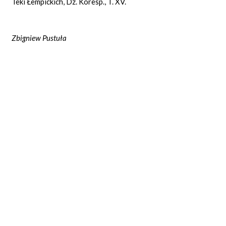
Teki Łempickich, Dz. Koresp., T. XV.
Zbigniew Pustuła