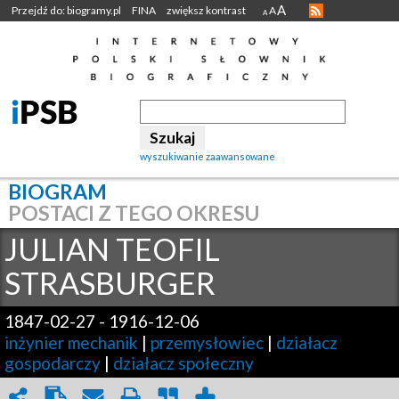
A
Przejdź do: biogramy.pl
FINA
zwiększ kontrast
A
A
wyszukiwanie zaawansowane
BIOGRAM
POSTACI Z TEGO OKRESU
JULIAN TEOFIL
STRASBURGER
1847-02-27
-
1916-12-06
inżynier mechanik
|
przemysłowiec
|
działacz
gospodarczy
|
działacz społeczny