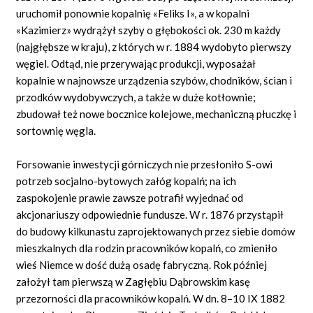
uruchomił ponownie kopalnię «Feliks I», a w kopalni
«Kazimierz» wydrążył szyby o głębokości ok. 230 m każdy
(najgłębsze w kraju), z których w r. 1884 wydobyto pierwszy
węgiel. Odtąd, nie przerywając produkcji, wyposażał
kopalnie w najnowsze urządzenia szybów, chodników, ścian i
przodków wydobywczych, a także w duże kotłownie;
zbudował też nowe bocznice kolejowe, mechaniczną płuczkę i
sortownię węgla.
Forsowanie inwestycji górniczych nie przesłoniło S-owi
potrzeb socjalno-bytowych załóg kopalń; na ich
zaspokojenie prawie zawsze potrafił wyjednać od
akcjonariuszy odpowiednie fundusze. W r. 1876 przystąpił
do budowy kilkunastu zaprojektowanych przez siebie domów
mieszkalnych dla rodzin pracowników kopalń, co zmieniło
wieś Niemce w dość dużą osadę fabryczną. Rok później
założył tam pierwszą w Zagłębiu Dąbrowskim kasę
przezorności dla pracowników kopalń. W dn. 8–10 IX 1882