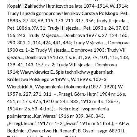
Kopalń i Zakładów Hutniczych za lata 1874–1914, W. 1914;
Trudy I sjezda gornopromyšlennikov Carstva Polskogo, Pet.
1883 s. 37, 43, 69, 115, 173, 211, 317, 356; Trudy II sjezda...,
Pet. 1886 s. XV, 31; Trudy III sjezda..., Pet. 1893 s. 24, 37, 83,
156, 243; Trudy IV sjezda..., Dombrova 1897 s. 27, 124, 160,
290, 301–2, 314, 424, 441, 484; Trudy V sjezda…, Dombrova
1900 cz. 1–2; Trudy VI sjezda..., Dombrova 1903; Trudy VII
sjezda..., Dombrova 1910 cz. 1 s. 8, 31, 39, 79, 101, 115, 133,
139–41, 143, 157, cz. 2; Trudy VIII sjezda..., Dombrova
1914; Wawrykiewicz E., Spis techników w guberniach
Królestwa Polskiego w 1899 r., W. 1899 s. 102–3;
Wierzbicki A., Wspomnienia i dokumenty (1877–1920), W.
1957 s. 227, 271, 311; – „Przegl. Górn.-Hutn.” 1904 nr 16 s.
451, nr 17 s. 475, 1910 nr 24 s. 832, 1913 nr 4 s. 136–7,
1914 nr 2 s. 53–4 (fot.); – Nekrologi i wspomnienia
pośmiertne: „Kur. Warsz.” 1916 nr 339, 340, 343,
„Przegl.Techn.” 1917 nr 1–2, „Świat” 1916 nr 51 (fot.); – AP w
Będzinie: „Gwarectwo Hr. Renard”; B. Ossol.: sygn. 6870 II,