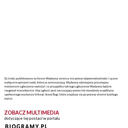
Za treści publikowane na forum Wydawca serwisu nie ponosi odpowiedzialności i są one
wyłącznie opiniami osób, które je zamieszczają. Wydawca udostępnia przystępny
mechanizm zgłaszania nadużyć i w przypadku takiego zgłoszenia Wydawca będzie
reagował niezwłocznie. Aby zgłosić post naruszający prawo lub standardy współżycia
społecznego wystarczy kliknąć ikonę flagi, która znajduje się po prawej stronie każdego
wpisu.
ZOBACZ MULTIMEDIA
dotyczące tej postaci w portalu