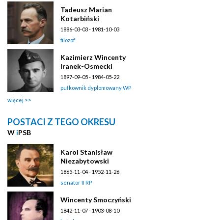
Tadeusz Marian
Kotarbiński
1886-03-03 - 1981-10-03
filozof
Kazimierz Wincenty
Iranek-Osmecki
1897-09-05 - 1984-05-22
pułkownik dyplomowany WP
więcej
POSTACI Z TEGO OKRESU
W
i
PSB
Karol Stanisław
Niezabytowski
1865-11-04 - 1952-11-26
senator II RP
Wincenty Smoczyński
1842-11-07 - 1903-08-10