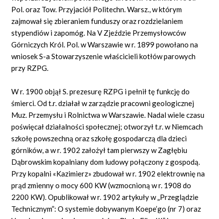
Pol. oraz Tow. Przyjaciół Politechn. Warsz., w którym
zajmował się zbieraniem funduszy oraz rozdzielaniem
stypendiów i zapomóg. Na V Zjeździe Przemysłowców
Górniczych Król. Pol. w Warszawie w r. 1899 powołano na
wniosek S-a Stowarzyszenie właścicieli kotłów parowych
przy RZPG.
W r. 1900 objął S. prezesurę RZPG i pełnił tę funkcję do
śmierci. Od t.r. działał w zarządzie pracowni geologicznej
Muz. Przemysłu i Rolnictwa w Warszawie. Nadal wiele czasu
poświęcał działalności społecznej; otworzył t.r. w Niemcach
szkołę powszechną oraz szkołę gospodarczą dla dzieci
górników, a w r. 1902 założył tam pierwszy w Zagłębiu
Dąbrowskim kopalniany dom ludowy połączony z gospodą.
Przy kopalni «Kazimierz» zbudował w r. 1902 elektrownię na
prąd zmienny o mocy 600 KW (wzmocnioną w r. 1908 do
2200 KW). Opublikował w r. 1902 artykuły w „Przeglądzie
Technicznym”: O systemie dobywanym Koepe’go (nr 7) oraz