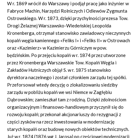
W r. 1869 wrócił do Warszawy i podjął pracę jako inżynier w
Fabryce Machin, Narzędzi Rolniczych i Odlewów Zygmunta
Ostrowskiego. W r. 1873, dzięki przychylności prezesa Tow.
Drogi Żelaznej Warszawsko-Wiedeńskiej Leopolda
Kronenberga, otrzymał stanowisko zawiadowcy nieczynnych
kopalń węgla kamiennego «Feliks I» i «Feliks II» w Ostrowach
oraz «Kazimierz» w Kazimierzu Górniczym w pow.
będzińskim. Po przejęciu kopalń w r. 1874 przez utworzone
przez Kronenberga Warszawskie Tow. Kopalń Węgla i
Zakładów Hutniczych objął S. w r. 1875 stanowisko
dyrektora naczelnego i został członkiem zarządu tej spółki.
Przeforsował wtedy decyzję o zlokalizowaniu siedziby
zarządu w pobliżu kopalń we wsi Niemce w Zagłębiu
Dąbrowskim; zamieszkał tam z rodziną. Dzięki zdolnościom
organizacyjnym i finansowo-handlowym przyczynił się do
rozwoju kopalń; przekonał akcjonariuszy do rezygnacji z
części zysków na rzecz inwestowania w modernizację
starych kopalń oraz budowę nowych obiektów technicznych.
Już w r. 1874 (1876 wg J. Jarosa) po częściowej modernizacji