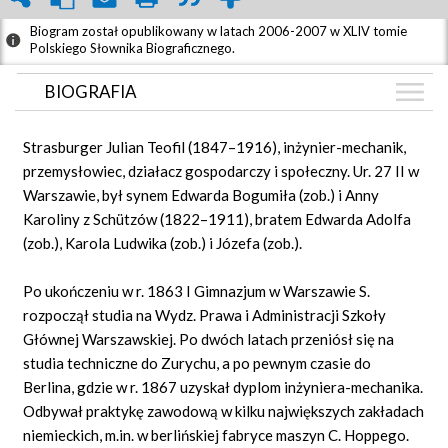
Biogram został opublikowany w latach 2006-2007 w XLIV tomie
Polskiego Słownika Biograficznego.
BIOGRAFIA
BIOGRAFIA
Strasburger Julian Teofil (1847–1916), inżynier-mechanik,
GRAF POWIĄZAŃ
przemysłowiec, działacz gospodarczy i społeczny. Ur. 27 II w
Warszawie, był synem Edwarda Bogumiła (zob.) i Anny
DYSKUSJA
Karoliny z Schützów (1822–1911), bratem Edwarda Adolfa
Mapa
(zob.), Karola Ludwika (zob.) i Józefa (zob.).
Po ukończeniu w r. 1863 I Gimnazjum w Warszawie S.
rozpoczął studia na Wydz. Prawa i Administracji Szkoły
Głównej Warszawskiej. Po dwóch latach przeniósł się na
studia techniczne do Zurychu, a po pewnym czasie do
Berlina, gdzie w r. 1867 uzyskał dyplom inżyniera-mechanika.
Odbywał praktykę zawodową w kilku największych zakładach
niemieckich, m.in. w berlińskiej fabryce maszyn C. Hoppego.