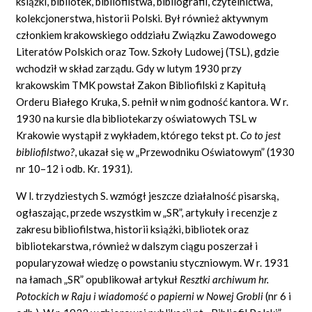
książki, bibliotek, bibliofilstwa, bibliografii, czytelnictwa,
kolekcjonerstwa, historii Polski. Był również aktywnym
członkiem krakowskiego oddziału Związku Zawodowego
Literatów Polskich oraz Tow. Szkoły Ludowej (TSL), gdzie
wchodził w skład zarządu. Gdy w lutym 1930 przy
krakowskim TMK powstał Zakon Bibliofilski z Kapitułą
Orderu Białego Kruka, S. pełnił w nim godność kantora. W r.
1930 na kursie dla bibliotekarzy oświatowych TSL w
Krakowie wystąpił z wykładem, którego tekst pt.
Co to jest
bibliofilstwo?
,
ukazał się w „Przewodniku Oświatowym” (1930
nr 10–12 i odb. Kr. 1931).
W l. trzydziestych S. wzmógł jeszcze działalność pisarską,
ogłaszając, przede wszystkim w „SR”, artykuły i recenzje z
zakresu bibliofilstwa, historii książki, bibliotek oraz
bibliotekarstwa, również w dalszym ciągu poszerzał i
popularyzował wiedzę o powstaniu styczniowym. W r. 1931
na łamach „SR” opublikował artykuł
Resztki archiwum hr.
Potockich w Raju i wiadomość o papierni w Nowej Grobli
(nr 6 i