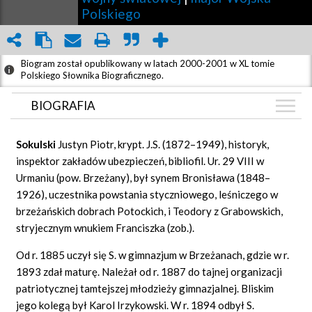
Polskiego
Biogram został opublikowany w latach 2000-2001 w XL tomie
Polskiego Słownika Biograficznego.
BIOGRAFIA
BIOGRAFIA
Sokulski
Justyn Piotr, krypt. J.S. (1872–1949), historyk,
ZDJĘCIA
inspektor zakładów ubezpieczeń, bibliofil. Ur. 29 VIII w
(2)
Urmaniu (pow. Brzeżany), był synem Bronisława (1848–
GRAF POWIĄZAŃ
1926), uczestnika powstania styczniowego, leśniczego w
DYSKUSJA
brzeżańskich dobrach Potockich, i Teodory z Grabowskich,
Mapa
stryjecznym wnukiem Franciszka (zob.).
Od r. 1885 uczył się S. w gimnazjum w Brzeżanach, gdzie w r.
1893 zdał maturę. Należał od r. 1887 do tajnej organizacji
patriotycznej tamtejszej młodzieży gimnazjalnej. Bliskim
jego kolegą był Karol Irzykowski. W r. 1894 odbył S.