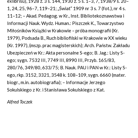
exlibrisu), 1928 z. 3 s. 144, 1930 z. 5 s. 1–3, 7, 1938/9 s. 20–
1, 24, 25, 96–7, 119–21; „Świat” 1909 nr 3 s. 7 (fot.), nr 4 s.
11–12; – Akad. Pedagog. w Kr., Inst. Bibliotekoznawstwa i
Informacji Nauk. Wydz. Human.: Piszczek K., Towarzystwo
Miłośników Książki w Krakowie – próba monografii (Kr.
1979), Podsada B., Ruch bibliofilski w Krakowie w XX wieku
(Kr. 1997), (mszp. prac magisterskich); Arch. Państw. Zakładu
Ubezpieczeń w Kr.: Akta personalne S-ego; B. Jag.: Listy S-
ego; sygn. 7532 III, 7749 III, 8990 III, Przyb. 165/83,
280/76, 349/80, 633/75; B. Nauk. PAU i PAN w Kr.: Listy S-
ego, rkp. 3152, 3321, 3548 k. 108–109, sygn. 6660 (mater.
biogr., m.in. autobiografia); – Informacje Jerzego
Sokulskiego z Kr. i Stanisława Sokulskiego z Kat.
Alfred Toczek