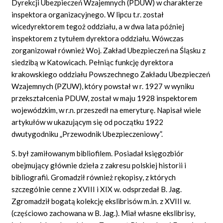
Dyrekcji Ubezpieczeń Wzajemnych (PDUW) w charakterze
inspektora organizacyjnego. W lipcu t.r. został
wicedyrektorem tegoż oddziału, a w dwa lata później
inspektorem z tytułem dyrektora oddziału. Wówczas
zorganizował również Woj. Zakład Ubezpieczeń na Śląsku z
siedzibą w Katowicach. Pełniąc funkcję dyrektora
krakowskiego oddziału Powszechnego Zakładu Ubezpieczeń
Wzajemnych (PZUW), który powstał w r. 1927 w wyniku
przekształcenia PDUW, został w maju 1928 inspektorem
wojewódzkim, w r.n. przeszedł na emeryturę. Napisał wiele
artykułów w ukazującym się od początku 1922
dwutygodniku „Przewodnik Ubezpieczeniowy”.
S. był zamiłowanym bibliofilem. Posiadał księgozbiór
obejmujący głównie dzieła z zakresu polskiej historii i
bibliografii. Gromadził również rękopisy, z których
szczególnie cenne z XVIII i XIX w. odsprzedał B. Jag.
Zgromadził bogatą kolekcję ekslibrisów m.in. z XVIII w.
(częściowo zachowana w B. Jag.). Miał własne ekslibrisy,