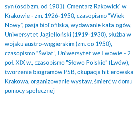
syn (osób zm. od 1901),
Cmentarz Rakowicki w
Krakowie - zm. 1926-1950,
czasopismo "Wiek
Nowy",
pasja bibliofilska,
wydawanie katalogów,
Uniwersytet Jagielloński (1919-1930),
służba w
wojsku austro-węgierskim (zm. do 1950),
czasopismo "Świat",
Uniwersytet we Lwowie - 2
poł. XIX w.,
czasopismo "Słowo Polskie" (Lwów),
tworzenie biogramów PSB,
okupacja hitlerowska
Krakowa,
organizowanie wystaw,
śmierć w domu
pomocy społecznej