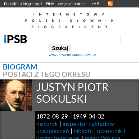
A
Przejdź do: biogramy.pl
FINA
zwiększ kontrast
A
A
wyszukiwanie zaawansowane
BIOGRAM
POSTACI Z TEGO OKRESU
JUSTYN PIOTR
SOKULSKI
1872-08-29
-
1949-04-02
historyk
|
inspektor zakładów
ubezpieczeń
|
bibliofil
|
uczestnik I
wojny światowej
|
major Wojska