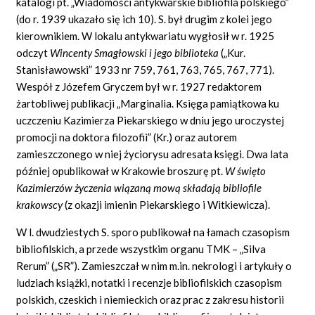
katalogi pt. „Wiadomości antykwarskie bibliofila polskiego”
(do r. 1939 ukazało się ich 10). S. był drugim z kolei jego
kierownikiem. W lokalu antykwariatu wygłosił w r. 1925
odczyt
Wincenty Smagłowski i jego biblioteka
(„Kur.
Stanisławowski” 1933 nr 759, 761, 763, 765, 767, 771).
Wespół z Józefem Gryczem był w r. 1927 redaktorem
żartobliwej publikacji „Marginalia. Księga pamiątkowa ku
uczczeniu Kazimierza Piekarskiego w dniu jego uroczystej
promocji na doktora filozofii” (Kr.) oraz autorem
zamieszczonego w niej życiorysu adresata księgi. Dwa lata
później opublikował w Krakowie broszurę pt.
W święto
Kazimierzów życzenia wiązaną mową składają bibliofile
krakowscy
(z okazji imienin Piekarskiego i Witkiewicza).
W l. dwudziestych S. sporo publikował na łamach czasopism
bibliofilskich, a przede wszystkim organu TMK – „Silva
Rerum” („SR”). Zamieszczał w nim m.in. nekrologi i artykuły o
ludziach książki, notatki i recenzje bibliofilskich czasopism
polskich, czeskich i niemieckich oraz prac z zakresu historii