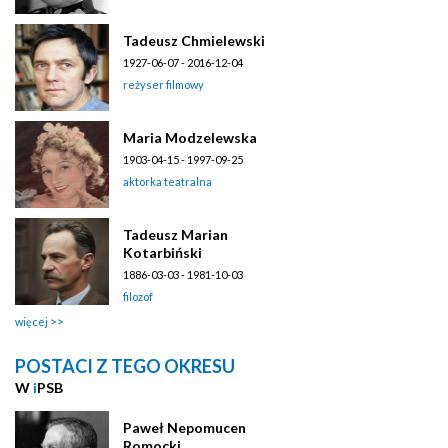
Tadeusz Chmielewski
1927-06-07 - 2016-12-04
reżyser filmowy
Maria Modzelewska
1903-04-15 - 1997-09-25
aktorka teatralna
Tadeusz Marian
Kotarbiński
1886-03-03 - 1981-10-03
filozof
więcej
POSTACI Z TEGO OKRESU
W
i
PSB
Paweł Nepomucen
Romocki