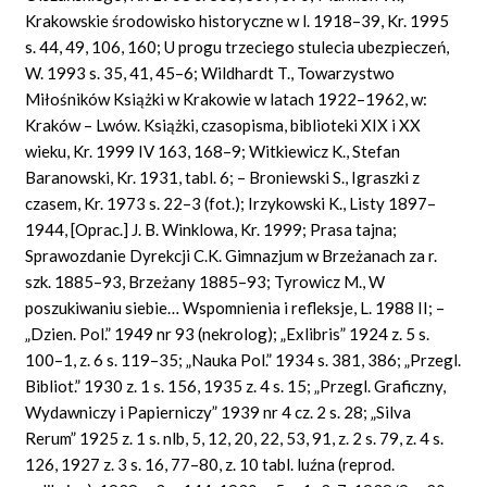
Krakowskie środowisko historyczne w l. 1918–39, Kr. 1995
s. 44, 49, 106, 160; U progu trzeciego stulecia ubezpieczeń,
W. 1993 s. 35, 41, 45–6; Wildhardt T., Towarzystwo
Miłośników Książki w Krakowie w latach 1922–1962, w:
Kraków – Lwów. Książki, czasopisma, biblioteki XIX i XX
wieku, Kr. 1999 IV 163, 168–9; Witkiewicz K., Stefan
Baranowski, Kr. 1931, tabl. 6; – Broniewski S., Igraszki z
czasem, Kr. 1973 s. 22–3 (fot.); Irzykowski K., Listy 1897–
1944, [Oprac.] J. B. Winklowa, Kr. 1999; Prasa tajna;
Sprawozdanie Dyrekcji C.K. Gimnazjum w Brzeżanach za r.
szk. 1885–93, Brzeżany 1885–93; Tyrowicz M., W
poszukiwaniu siebie… Wspomnienia i refleksje, L. 1988 II; –
„Dzien. Pol.” 1949 nr 93 (nekrolog); „Exlibris” 1924 z. 5 s.
100–1, z. 6 s. 119–35; „Nauka Pol.” 1934 s. 381, 386; „Przegl.
Bibliot.” 1930 z. 1 s. 156, 1935 z. 4 s. 15; „Przegl. Graficzny,
Wydawniczy i Papierniczy” 1939 nr 4 cz. 2 s. 28; „Silva
Rerum” 1925 z. 1 s. nlb, 5, 12, 20, 22, 53, 91, z. 2 s. 79, z. 4 s.
126, 1927 z. 3 s. 16, 77–80, z. 10 tabl. luźna (reprod.