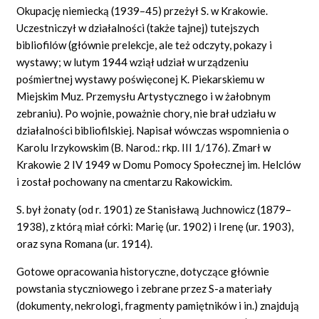
Okupację niemiecką (1939–45) przeżył S. w Krakowie.
Uczestniczył w działalności (także tajnej) tutejszych
bibliofilów (głównie prelekcje, ale też odczyty, pokazy i
wystawy; w lutym 1944 wziął udział w urządzeniu
pośmiertnej wystawy poświęconej K. Piekarskiemu w
Miejskim Muz. Przemysłu Artystycznego i w żałobnym
zebraniu). Po wojnie, poważnie chory, nie brał udziału w
działalności bibliofilskiej. Napisał wówczas wspomnienia o
Karolu Irzykowskim (B. Narod.: rkp. III 1/176). Zmarł w
Krakowie 2 IV 1949 w Domu Pomocy Społecznej im. Helclów
i został pochowany na cmentarzu Rakowickim.
S. był żonaty (od r. 1901) ze Stanisławą Juchnowicz (1879–
1938), z którą miał córki: Marię (ur. 1902) i Irenę (ur. 1903),
oraz syna Romana (ur. 1914).
Gotowe opracowania historyczne, dotyczące głównie
powstania styczniowego i zebrane przez S-a materiały
(dokumenty, nekrologi, fragmenty pamiętników i in.) znajdują