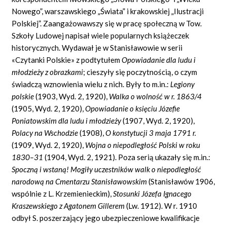
Nowego”, warszawskiego „Świata” i krakowskiej „Ilustracji
Polskiej”. Zaangażowawszy się w pracę społeczną w Tow.
Szkoły Ludowej napisał wiele popularnych książeczek
historycznych. Wydawał je w Stanisławowie w serii
«Czytanki Polskie» z podtytułem
Opowiadanie dla ludu i
młodzieży z obrazkami
;
cieszyły się poczytnością, o czym
świadczą wznowienia wielu z nich. Były to m.in.:
Legiony
polskie
(1903, Wyd. 2, 1920),
Walka o wolność w r. 1863/4
(1905, Wyd. 2, 1920),
Opowiadanie o księciu Józefie
Poniatowskim dla ludu i młodzieży
(1907, Wyd. 2, 1920),
Polacy na Wschodzie
(1908),
O konstytucji 3 maja 1791 r.
(1909, Wyd. 2, 1920),
Wojna o niepodległość Polski w roku
1830–31
(1904, Wyd. 2, 1921). Poza serią ukazały się m.in.:
Spoczną i wstaną! Mogiły uczestników walk o niepodległość
narodową na Cmentarzu Stanisławowskim
(Stanisławów 1906,
wspólnie z L. Krzemienieckim),
Stosunki Józefa Ignacego
Kraszewskiego z Agatonem Gillerem
(Lw. 1912). W r. 1910
odbył S. poszerzający jego ubezpieczeniowe kwalifikacje