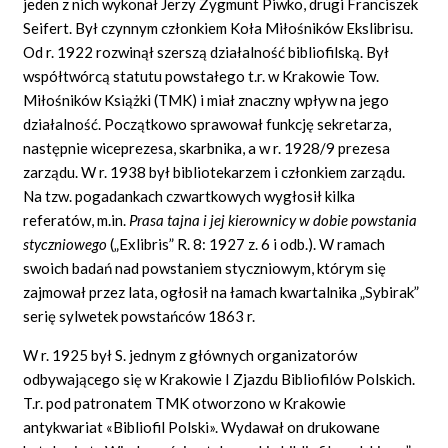
jeden z nich wykonał Jerzy Zygmunt Piwko, drugi Franciszek
Seifert. Był czynnym członkiem Koła Miłośników Ekslibrisu.
Od r. 1922 rozwinął szerszą działalność bibliofilską. Był
współtwórcą statutu powstałego t.r. w Krakowie Tow.
Miłośników Książki (TMK) i miał znaczny wpływ na jego
działalność. Początkowo sprawował funkcję sekretarza,
następnie wiceprezesa, skarbnika, a w r. 1928/9 prezesa
zarządu. W r. 1938 był bibliotekarzem i członkiem zarządu.
Na tzw. pogadankach czwartkowych wygłosił kilka
referatów, m.in.
Prasa tajna i jej kierownicy w dobie powstania
styczniowego
(„Exlibris” R. 8: 1927 z. 6 i odb.). W ramach
swoich badań nad powstaniem styczniowym, którym się
zajmował przez lata, ogłosił na łamach kwartalnika „Sybirak”
serię sylwetek powstańców 1863 r.
W r. 1925 był S. jednym z głównych organizatorów
odbywającego się w Krakowie I Zjazdu Bibliofilów Polskich.
T.r. pod patronatem TMK otworzono w Krakowie
antykwariat «Bibliofil Polski». Wydawał on drukowane