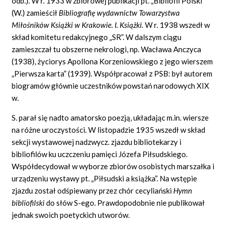
odb.). W r. 1933 w zbiorowej publikacji pt. „Bibliofil Polski”
(W.) zamieścił
Bibliografię wydawnictw Towarzystwa
Miłośników Książki w Krakowie. I. Książki.
W r. 1938 wszedł w
skład komitetu redakcyjnego „SR”. W dalszym ciągu
zamieszczał tu obszerne nekrologi, np. Wacława Anczyca
(1938), życiorys Apollona Korzeniowskiego z jego wierszem
„Pierwsza karta” (1939). Współpracował z PSB: był autorem
biogramów głównie uczestników powstań narodowych XIX
w.
S. parał się nadto amatorsko poezją, układając m.in. wiersze
na różne uroczystości. W listopadzie 1935 wszedł w skład
sekcji wystawowej nadzwycz. zjazdu bibliotekarzy i
bibliofilów ku uczczeniu pamięci Józefa Piłsudskiego.
Współdecydował w wyborze zbiorów osobistych marszałka i
urządzeniu wystawy pt. „Piłsudski a książka”. Na wstępie
zjazdu został odśpiewany przez chór cecyliański
Hymn
bibliofilski
do słów S-ego. Prawdopodobnie nie publikował
jednak swoich poetyckich utworów.