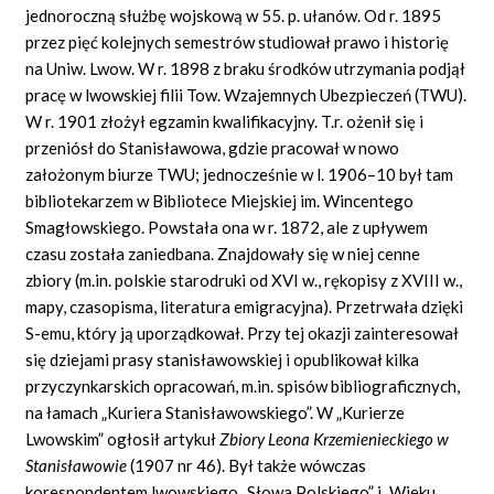
jednoroczną służbę wojskową w 55. p. ułanów. Od r. 1895
przez pięć kolejnych semestrów studiował prawo i historię
na Uniw. Lwow. W r. 1898 z braku środków utrzymania podjął
pracę w lwowskiej filii Tow. Wzajemnych Ubezpieczeń (TWU).
W r. 1901 złożył egzamin kwalifikacyjny. T.r. ożenił się i
przeniósł do Stanisławowa, gdzie pracował w nowo
założonym biurze TWU; jednocześnie w l. 1906–10 był tam
bibliotekarzem w Bibliotece Miejskiej im. Wincentego
Smagłowskiego. Powstała ona w r. 1872, ale z upływem
czasu została zaniedbana. Znajdowały się w niej cenne
zbiory (m.in. polskie starodruki od XVI w., rękopisy z XVIII w.,
mapy, czasopisma, literatura emigracyjna). Przetrwała dzięki
S-emu, który ją uporządkował. Przy tej okazji zainteresował
się dziejami prasy stanisławowskiej i opublikował kilka
przyczynkarskich opracowań, m.in. spisów bibliograficznych,
na łamach „Kuriera Stanisławowskiego”. W „Kurierze
Lwowskim” ogłosił artykuł
Zbiory Leona Krzemienieckiego w
Stanisławowie
(1907 nr 46). Był także wówczas
korespondentem lwowskiego „Słowa Polskiego” i „Wieku