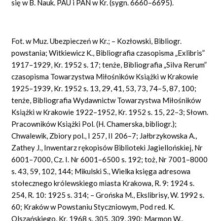
się w B. Nauk. PAU i PAN w Kr. (sygn. 6660–6695).
Fot. w Muz. Ubezpieczeń w Kr.; – Kozłowski, Bibliogr.
powstania; Witkiewicz K., Bibliografia czasopisma „Exlibris”
1917–1929, Kr. 1952 s. 17; tenże, Bibliografia „Silva Rerum”
czasopisma Towarzystwa Miłośników Książki w Krakowie
1925–1939, Kr. 1952 s. 13, 29, 41, 53, 73, 74–5, 87, 100;
tenże, Bibliografia Wydawnictw Towarzystwa Miłośników
Książki w Krakowie 1922–1952, Kr. 1952 s. 15, 22–3; Słown.
Pracowników Książki Pol. (H. Chamerska, bibliogr.);
Chwalewik, Zbiory pol., I 257, II 206–7; Jałbrzykowska A.,
Zathey J., Inwentarz rękopisów Biblioteki Jagiellońskiej, Nr
6001–7000, Cz. I. Nr 6001–6500 s. 192; toż, Nr 7001–8000
s. 43, 59, 102, 144; Mikulski S., Wielka księga adresowa
stołecznego królewskiego miasta Krakowa, R. 9: 1924 s.
254, R. 10: 1925 s. 314; – Grońska M., Ekslibrisy, W. 1992 s.
60; Kraków w Powstaniu Styczniowym, Pod red. K.
Olszańskiego, Kr. 1968 s. 305, 309, 390; Marmon W.,