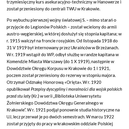
trzymiesięczny kurs asekuracyjno-techniczny w Hanowerze i
został przeniesiony do centrali TWU w Krakowie.
Po wybuchu pierwszej wojny światowej S. – mimo starań o
przyjęcie do Legionów Polskich – został wcielony do armii
austro-węgierskiej, w której dosłużył się stopnia kapitana; w
r. 1915 walczył na froncie rosyjskim. Od listopada 1918 do
31 V 1919 był internowany przez Ukraińców w Brzeżanach.
W r. 1919 wstąpił do WP, odbył służbę w randze kapitana w
Komendzie Miasta Warszawy (do 1 X 1919), następnie w
Dowództwie Okręgu Korpusu w Krakowie do 1 I 1921,
poczem został przeniesiony do rezerwy w stopniu majora.
Otrzymał Odznakę Honorową «Orlęta». W r. 1920
opublikował
Przepisy dyscypliny i moralności dla wojsk polskich
przed stu laty
(Kr.) w serii „Biblioteka Uniwersytetu
Żołnierskiego Dowództwa Okręgu Generalnego w
Krakowie”. W r. 1921 podjął ponownie studia historyczne na
UJ, lecz przerwał je po dwóch semestrach. W marcu 1922
został przyjęty do pracy w krakowskim oddziale Polskiej