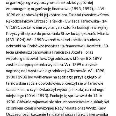
organizującego wypoczynek dla młodzieży; później
wspomagał tę organizację finansowo (1893, 1897), a 4 VII
1898 objął obowiązki jej kontrolera. Działał również w Stow.
Rękodzielników Chrześcijańskich «Gwiazda Tarnowska», 14
VI 1891 został w nim wybrany na członka komisji rewizyjnej.
Przyczynił się też do powołania Stow. ku Upiększeniu Miasta
(4 VI 1894). W r. 1898 wszedł w skład komitetu budowy
ochronki na Grabówce (wspierał ją finansowo) i komitetu 50-
lecia jubileuszu panowania Franciszka Józefa I oraz
współorganizował Tow. Ogrodnicze, w którym 8 X 1899
został zastępcą członka wydziału. W r. 1899 otrzymał
nagrodę na I wystawie ogrodniczej w Tarnowie. W l. 1898,
1900 i 1908 był wybierany na sędziego przysięgłego w
tarnowskim sądzie obwodowym. S. cieszył się w Tarnowie
szacunkiem, o czym świadczył wybór (z II koła) na radnego
miejskiego (20 VII 1893). Funkcję tę sprawował do 11 IV
1900. Głównie zajmował się nieruchomościami miejskimi; był
członkiem komisji rewizyjnej Rady Miasta oraz Wydz. Kasy
Oszczędności. Łączenie tej działalności z funkcją kierownika