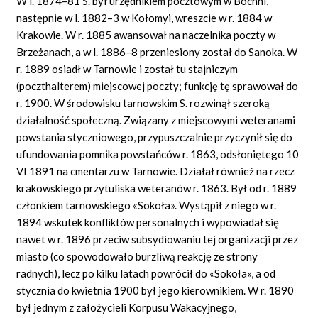
W l. 1874–81 S. był urzędnikiem pocztowym w Bochni,
następnie w l. 1882–3 w Kołomyi, wreszcie w r. 1884 w
Krakowie. W r. 1885 awansował na naczelnika poczty w
Brzeżanach, a w l. 1886–8 przeniesiony został do Sanoka. W
r. 1889 osiadł w Tarnowie i został tu stajniczym
(poczthalterem) miejscowej poczty; funkcję tę sprawował do
r. 1900. W środowisku tarnowskim S. rozwinął szeroką
działalność społeczną. Związany z miejscowymi weteranami
powstania styczniowego, przypuszczalnie przyczynił się do
ufundowania pomnika powstańców r. 1863, odsłoniętego 10
VI 1891 na cmentarzu w Tarnowie. Działał również na rzecz
krakowskiego przytuliska weteranów r. 1863. Był od r. 1889
członkiem tarnowskiego «Sokoła». Wystąpił z niego w r.
1894 wskutek konfliktów personalnych i wypowiadał się
nawet w r. 1896 przeciw subsydiowaniu tej organizacji przez
miasto (co spowodowało burzliwą reakcję ze strony
radnych), lecz po kilku latach powrócił do «Sokoła», a od
stycznia do kwietnia 1900 był jego kierownikiem. W r. 1890
był jednym z założycieli Korpusu Wakacyjnego,