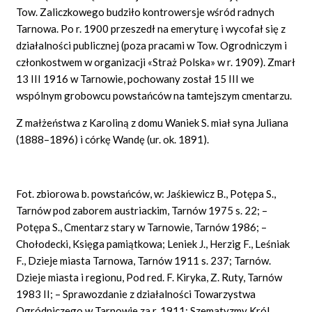
Tow. Zaliczkowego budziło kontrowersje wśród radnych
Tarnowa. Po r. 1900 przeszedł na emeryturę i wycofał się z
działalności publicznej (poza pracami w Tow. Ogrodniczym i
członkostwem w organizacji «Straż Polska» w r. 1909). Zmarł
13 III 1916 w Tarnowie, pochowany został 15 III we
wspólnym grobowcu powstańców na tamtejszym cmentarzu.
Z małżeństwa z Karoliną z domu Waniek S. miał syna Juliana
(1888–1896) i córkę Wandę (ur. ok. 1891).
Fot. zbiorowa b. powstańców, w: Jaśkiewicz B., Potępa S.,
Tarnów pod zaborem austriackim, Tarnów 1975 s. 22; –
Potępa S., Cmentarz stary w Tarnowie, Tarnów 1986; –
Chołodecki, Księga pamiątkowa; Leniek J., Herzig F., Leśniak
F., Dzieje miasta Tarnowa, Tarnów 1911 s. 237; Tarnów.
Dzieje miasta i regionu, Pod red. F. Kiryka, Z. Ruty, Tarnów
1983 II; – Sprawozdanie z działalności Towarzystwa
Ogródniczego w Tarnowie za r. 1911; Szematyzmy Król.