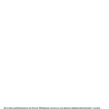
Za treści publikowane na forum Wydawca serwisu nie ponosi odpowiedzialności i są one