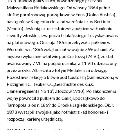
13. p. ułanów galicyjskich, dowodzonego przez płk.
Maksymiliana Rodakowskiego. Od wiosny 1864 pełnił
służbę garnizonową, początkowo w Enns (Dolna Austria),
następnie w Klagenfurcie, a od września t.r. w Bertiolo
(Veneto). Jesienią t.r. uczestniczył z pułkiem w tłumieniu
rewolty włoskiej, tzw. puczu friulańskiego, i uzyskał awans
na plutonowego. Od maja 1865 przebywał z pułkiem w
Weronie, w r. 1866 wziął udział w wojnie z Włochami. Za
męstwo wykazane w bitwie pod Custozzą (24 VI), został
awansowany 7 VII na podporucznika, a 11 VII odznaczony
przez arcyks. Albrechta Złotym Medalem za odwagę.
Pozostawił relację o bitwie pod Custozzą (zamieszczoną w:
Pizzighelli C., Teuber O., „Geschichte des k.u.k.
Ulanenregiments No 13”, Złoczów 1910). Po zakończeniu
wojny powrócił z pułkiem do Galicji, początkowo do
Tarnopola, a od r. 1869 do Gródka Jagiellońskiego. Ok. r.
1873 wystąpił z wojska jako rotmistrz «ad honores» i
rozpoczął karierę urzędniczą.