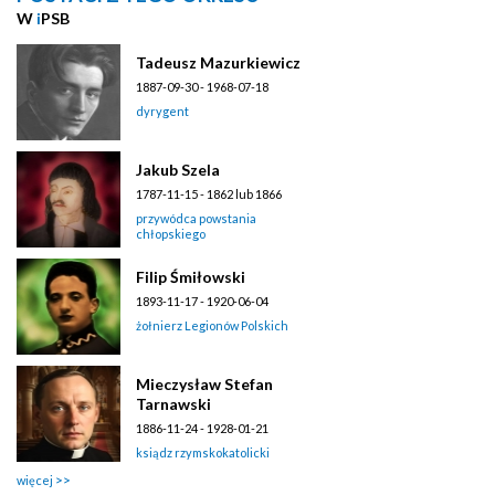
W
i
PSB
Tadeusz Mazurkiewicz
1887-09-30 - 1968-07-18
dyrygent
Jakub Szela
1787-11-15 - 1862 lub 1866
przywódca powstania
chłopskiego
Filip Śmiłowski
1893-11-17 - 1920-06-04
żołnierz Legionów Polskich
Mieczysław Stefan
Tarnawski
1886-11-24 - 1928-01-21
ksiądz rzymskokatolicki
więcej