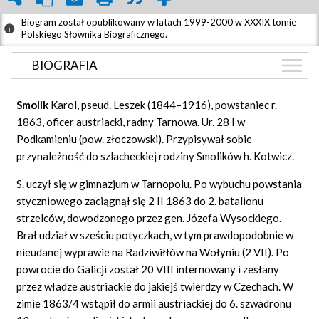
Biogram został opublikowany w latach 1999-2000 w XXXIX tomie
Polskiego Słownika Biograficznego.
BIOGRAFIA
BIOGRAFIA
Smolik
Karol, pseud. Leszek (1844–1916), powstaniec r.
GRAF POWIĄZAŃ
1863, oficer austriacki, radny Tarnowa. Ur. 28 I w
Podkamieniu (pow. złoczowski). Przypisywał sobie
DYSKUSJA
przynależność do szlacheckiej rodziny Smolików h. Kotwicz.
Mapa
S. uczył się w gimnazjum w Tarnopolu. Po wybuchu powstania
styczniowego zaciągnął się 2 II 1863 do 2. batalionu
strzelców, dowodzonego przez gen. Józefa Wysockiego.
Brał udział w sześciu potyczkach, w tym prawdopodobnie w
nieudanej wyprawie na Radziwiłłów na Wołyniu (2 VII). Po
powrocie do Galicji został 20 VIII internowany i zesłany
przez władze austriackie do jakiejś twierdzy w Czechach. W
zimie 1863/4 wstąpił do armii austriackiej do 6. szwadronu