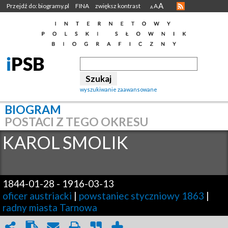
A
Przejdź do: biogramy.pl
FINA
zwiększ kontrast
A
A
wyszukiwanie zaawansowane
BIOGRAM
POSTACI Z TEGO OKRESU
KAROL
SMOLIK
1844-01-28
-
1916-03-13
oficer austriacki
|
powstaniec styczniowy 1863
|
radny miasta Tarnowa