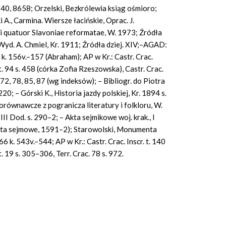
40, 8658; Orzel
s
ki, Bezkrólewia ksiąg ośmioro;
 A., Carmina. Wiersze łacińskie, Oprac. J.
bri quatuor Slavoniae
reformatae, W. 1973; Źródła
, Wyd. A. Chmiel, Kr. 1911; Źródła dziej. XIV;–AGAD:
 k. 156v.–157 (Abraham); AP w Kr.: Castr. Crac.
 t. 94 s. 458 (córka Zofia Rzeszowska), Castr.
Crac.
, 72, 78, 85, 87 (wg indeksów); – Bibliogr. do Piotra
220; – Górski K., Historia jazdy polskiej, Kr. 1894 s.
porównawcze z pogranicza literatury i folkloru, W.
II Dod. s. 290–2; – Akta sejmikowe woj. krak., I
i akta sejmowe, 1591–2); Starowolski, Monumenta
6 k. 543v.–544; AP w Kr.: Castr.
Crac. Inscr. t. 140
 t. 19 s. 305–306, Terr.
Crac. 78 s. 972.