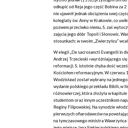
odkupić od Reja jego część Bobina za 2 5
nie ujawnił jednak obciążenia swej częś
kolegiaty św. Anny w Krakowie, co uwikł
pozwem przeciwko niemu, S. zaś wytocz
zajęcia jego dóbr Topoli i Słonowic. Waś
stosunkach; w swoim „Zwierzyńcu” wcale
W elegii „De sacrosancti Evangelii in d
Andrzej Trzecieski «wyróżniającego się
reformacji. S. istotnie chyba dość wcz
Kościołem reformacyjnym. W czerwcu 1
Wodzisław) został wybrany na jednego 
wydanie polskiego przekładu Biblii, w li
różnowierczej, która złożyła w kapitule
studentom oraz innym uczestnikom nap
Reginy Filipowskiej. Na synodzie włod
pierwszych ofiarodawców na powstając
na tymczasowego ministra Wawrzyńca D
jego miejsce Jana Siekierzyńskiego młod