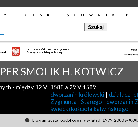
ane
Honorowy Patronat Prezydenta
Wspa
onat
Rzeczypospolitej Polskiej
merytory
PER
SMOLIK H. KOTWICZ
nych
-
między 12 VI 1588 a 29 V 1589
dworzanin królewski
|
działacz r
Zygmunta I Starego
|
dworzanin Z
świecki kościoła kalwińskiego
Biogram został opublikowany w latach 1999-2000 w XXXIX