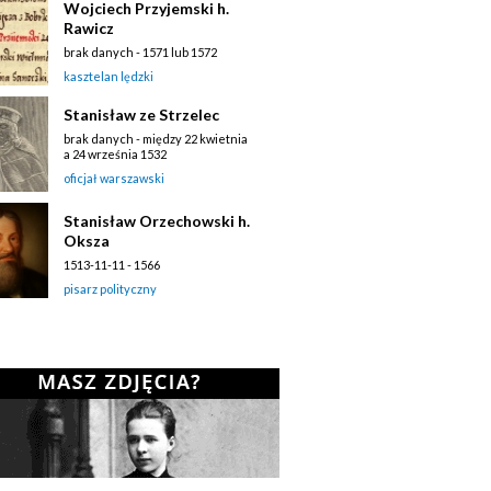
Wojciech Przyjemski h.
Rawicz
brak danych - 1571 lub 1572
kasztelan lędzki
Stanisław ze Strzelec
brak danych - między 22 kwietnia
a 24 września 1532
oficjał warszawski
Stanisław Orzechowski h.
Oksza
1513-11-11 - 1566
pisarz polityczny