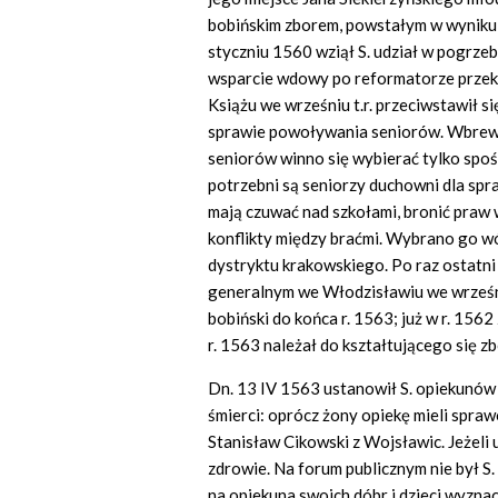
bobińskim zborem, powstałym w wyniku
styczniu 1560 wziął S. udział w pogrzeb
wsparcie wdowy po reformatorze przeka
Książu we wrześniu t.r. przeciwstawił s
sprawie powoływania seniorów. Wbrew Bl
seniorów winno się wybierać tylko spoś
potrzebni są seniorzy duchowni dla spr
mają czuwać nad szkołami, bronić praw
konflikty między braćmi. Wybrano go w
dystryktu krakowskiego. Po raz ostatni
generalnym we Włodzisławiu we wrześni
bobiński do końca r. 1563; już w r. 156
r. 1563 należał do kształtującego się z
Dn. 13 IV 1563 ustanowił S. opiekunów
śmierci: oprócz żony opiekę mieli spraw
Stanisław Cikowski z Wojsławic. Jeżeli 
zdrowie. Na forum publicznym nie był S.
na opiekuna swoich dóbr i dzieci wyznac