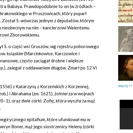
otra Babaya. Prawdopodobnie to on (w źródłach –
j. krakowskiego w Proszowicach, który poparł
i. Został S. wówczas jednym z deputatów, którym
ku nieobecnym na nim – kanclerzowi Walentemu
trowi Zborowskiemu.
ł S. o część wsi Gruszów, wg rejestru poborowego
pow. ksiąskim (Marcinkowice, Karczowice i
inansowe, często zaciągał drobne i większe
 złp.), zalegał z oddawaniem długów. Zmarł po 12 VI
więcej
1556) z Katarzyną z Korzeńskich z Korzennej,
(zob.) i Abrahama (zm. 1621), żołnierza w wojnach
0–1), oraz dwie córki: Zofię, która wyszła za mąż
.
anegirycznego epitafium, które ufundował mu w
eryn Boner, mąż jego siostrzenicy Heleny (córki