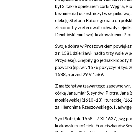
był S. także opiekunem córki Węgra, Pi
bez imienia) uczestniczył w sejmiku wo
elekcję Stefana Batorego na tron polsk
zlecono, by zreferowali uchwały sejmi
Dembińskiemu i woj. krakowskiemu Pio
Swoje dobra w Proszowskiem powiększy
z r. 1581 dzierżawił nadto trzy wsie w 
Przysiekę). Gnębiły go jednak kłopoty f
pożyczki (np. w r. 1576 pożyczył 8 tys.
1588, a przed 29 V 1589.
Z małżeństwa (zawartego zapewne w r. 
córką Jana, miał S. synów: Piotra, Jana 
moskiewskiej (1610–13) i tureckiej (162
za Hieronima Rzeszowskiego, i Jadwigę
Syn Piotr (ok. 1558 – 7 XI 1637), wg p
krakowskim kościele Franciszkanów Sew