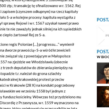
00 złp.; transakcję tę sfinalizowano w r. 1562. Rej
ci zapisem (czynszem odkupnym) na rzecz kapituły
ało S-a w kolejne procesy: kapituła wystąpiła z
POST
ył sprawę Rejowi i w r. 1567 uzyskał nawet prawo
nie te nie zaważyły jednak silniej na ich sąsiedzkich
 ciepło żartował Rej ze S-a.
icione regis Poloniae […] progressu…” wymienił
 na dworze prawością» S-a wśród krzewicieli
POST
eśnie związał się z powstającym w Małopolsce
W BIO
557 na zjeździe we Włodzisławiu (obecnie
z trzech deputatów do zbierania pieniędzy na
stopadzie t.r. należał do grona szlachty
 katedralnej krakowskiej protest przeciw
aści w Krakowie (28 X) na kondukt pogrzebowy
zisławskim we wrześniu 1558 był jednym z
y fundusz kościelny. Wówczas też przydzielono mu
iscordię z Przasnysza, w r. 1559 wyznaczono na
szego, który opiekował się przez najbliższe lata