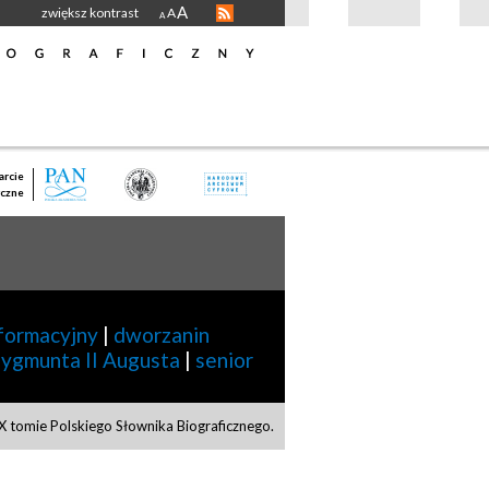
A
zwiększ kontrast
A
A
rcie
czne
eformacyjny
|
dworzanin
ygmunta II Augusta
|
senior
 tomie Polskiego Słownika Biograficznego.