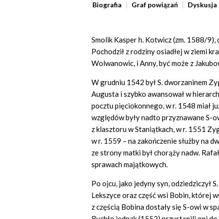
Biografia
Graf powiązań
Dyskusja
Smolik Kasper h. Kotwicz (zm. 1588/9), 
Pochodził z rodziny osiadłej w ziemi kr
Wolwanowic, i Anny, być może z Jakubo
W grudniu 1542 był S. dworzaninem Zyg
Augusta i szybko awansował w hierarch
pocztu pięciokonnego, w r. 1548 miał 
względów były nadto przyznawane S-owi 
z klasztoru w Staniątkach, w r. 1551 Z
w r. 1559 – na zakończenie służby na d
ze strony matki był chorąży nadw. Rafa
sprawach majątkowych.
Po ojcu, jako jedyny syn, odziedziczył
Lekszyce oraz część wsi Bobin, której 
z częścią Bobina dostały się S-owi w sp
Rychło jednak (1552) przystąpili oni do