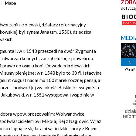
ZOBA
Mapa
dotyczą
dworzanin królewski, działacz reformacyjny.
akowskiej, był synem Jana (zm. 1550), dziedzica
MEDI
wskich.
munta I, w r. 1543 przeszedł na dwór Zygmunta
ii dworzan konnych; zaczął służbę z prawem do
1
już prawo do ośmiu koni. Dowodem królewskich
Graf
sumy pieniężne; w r. 1548 było to 30 fl. i stacyjne
ygmunt August nadał mu 100 marek rocznej pensji, a
worze – podwoił jej wysokość. Bliskim krewnym S-a
ł Jakubowski, w r. 1551 występowali wspólnie w
 S. dobra w pow. proszowskim: Wolwanowice,
współwłaścicielem był Mikołaj Rej z Nagłowic. Wraz
adku ciągnące się latami sąsiedzkie spory z Rejem.
 ugody, w której następstwie S. zobowiązał się