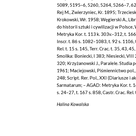
5089, 5195–6, 5260, 5264, 5266–7, 62
Rej M., Zwierzyniec, Kr. 1895; Trzecieski
Krokowski, Wr. 1958; Węgierski
A., Li
do historii sztuki i cywilizacji w Polsce
Metryka Kor. t. 113 k. 303v.–312, t. 166
Inscr. t. 86 s. 1082–1083, t. 92 s. 1106,
Rel. t. 15 s. 145, Terr.
Crac. t. 35, 43, 45
Smolika: Boniecki, I 383; Niesiecki, VIII 
320; Krzyżanowski J., Paralele. Studia 
1961; Maciejowski, Piśmiennictwo pol., I
248;
Script.
Rer. Pol., XXI (Diariusze 
Sarmatarum; – AGAD: Metryka Kor. t. 16
s. 24–27, t. 167 s. 858, Castr. Crac. Rel.
Halina Kowalska