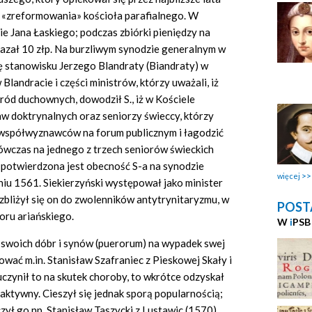
 «zreformowania» kościoła parafialnego. W
ie Jana Łaskiego; podczas zbiórki pieniędzy na
zał 10 złp. Na burzliwym synodzie generalnym w
ię stanowisku Jerzego Blandraty (Biandraty) w
andracie i części ministrów, którzy uważali, iż
ród duchownych, dowodził S., iż w Kościele
aw doktrynalnych oraz seniorzy świeccy, którzy
 współwyznawców na forum publicznym i łagodzić
ówczas na jednego z trzech seniorów świeckich
 potwierdzona jest obecność S-a na synodzie
więcej
u 1561. Siekierzyński występował jako minister
2 zbliżył się on do zwolenników antytrynitaryzmu, w
POST
boru ariańskiego.
W
i
PSB
 swoich dóbr i synów (puerorum) na wypadek swej
ować m.in. Stanisław Szafraniec z Pieskowej Skały i
uczynił to na skutek choroby, to wkrótce odzyskał
 aktywny. Cieszył się jednak sporą popularnością;
zył go np. Stanisław Taszycki z Lustawic (1570),