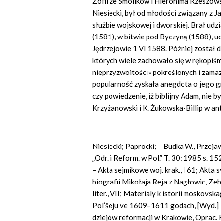
Zofii ze Smolików i Hieronima Rzeszows
Niesiecki, był od młodości związany z 
służbie wojskowej i dworskiej. Brał ud
(1581), w bitwie pod Byczyną (1588), u
Jędrzejowie 1 VI 1588. Później został d
których wiele zachowało się w rękopiśm
nieprzyzwo
itości»
pokreślonych i zamaz
popularność zyskała anegdota o jego gr
czy powiedzenie, iż biblijny Adam, nie b
Krzyżanowski i K. Żukowska-Billip w an
Niesiecki; Paprocki; – Budka W., Prze
„Odr. i Reform. w Pol.” T. 30: 1985 s. 
– Akta sejmikowe woj. krak., I 61; Akta
biografii Mikołaja Reja z Nagłowic, Zebra
liter., VII; Materialy
k
istorii
moskovska
Pol’šeju ve
1609–1611 godach,
[Wyd.]
dziejów reformacji w Krakowie, Oprac. 