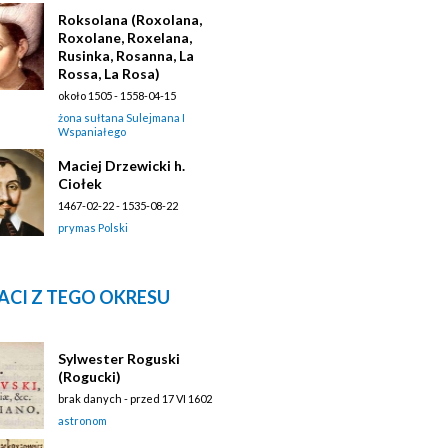
Roksolana (Roxolana,
Roxolane, Roxelana,
Rusinka, Rosanna, La
Rossa, La Rosa)
około 1505 - 1558-04-15
żona sułtana Sulejmana I
Wspaniałego
Maciej Drzewicki h.
Ciołek
1467-02-22 - 1535-08-22
prymas Polski
ACI Z TEGO OKRESU
Sylwester Roguski
(Rogucki)
brak danych - przed 17 VI 1602
astronom