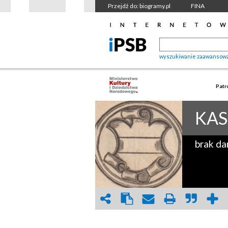
Przejdź do: biogramy.pl
FINA
wyszukiwanie zaawansow
Patr
KAS
brak da