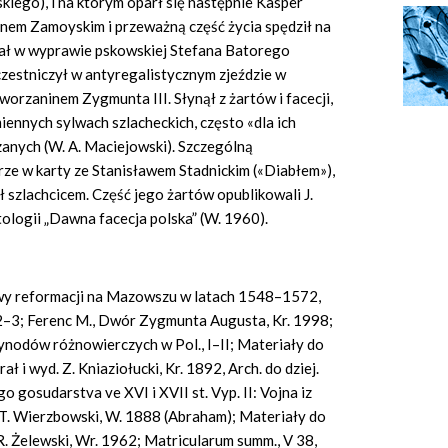
kiego), i na którym oparł się następnie Kasper
Janem Zamoyskim i przeważną część życia spędził na
ział w wyprawie pskowskiej Stefana Batorego
czestniczył w antyregalistycznym zjeździe w
worzaninem Zygmunta III. Słynął z żartów i facecji,
iennych sylwach szlacheckich, często «dla ich
anych (W. A. Maciejowski). Szczególną
ze w karty ze Stanisławem Stadnickim («Diabłem»),
ył szlachcicem. Część jego żartów opublikowali J.
tologii „Dawna facecja polska” (W. 1960).
jawy reformacji na Mazowszu w latach 1548–1572,
152–3; Ferenc M., Dwór Zygmunta Augusta, Kr. 1998;
 synodów różnowierczych w Pol., I–II; Materiały do
ł i wyd. Z. Kniaziołucki, Kr. 1892, Arch. do dziej.
go gosudarstva ve
XVI i XVII
st. Vyp. II: Vojna iz
T. Wierzbowski, W. 1888
(Abraham);
Materiały do
R. Żelewski, Wr. 1962; Matricularum summ., V 38,