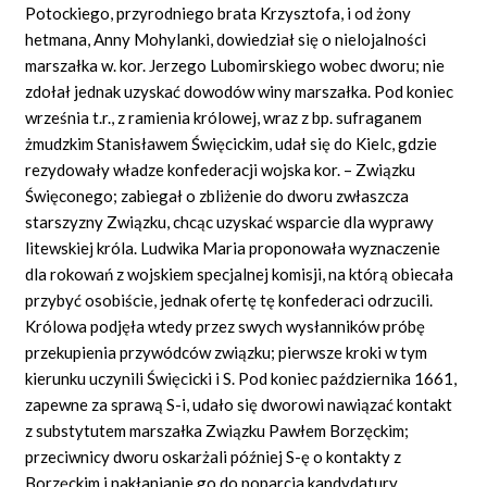
Potockiego, przyrodniego brata Krzysztofa, i od żony
hetmana, Anny Mohylanki, dowiedział się o nielojalności
marszałka w. kor. Jerzego Lubomirskiego wobec dworu; nie
zdołał jednak uzyskać dowodów winy marszałka. Pod koniec
września t.r., z ramienia królowej, wraz z bp. sufraganem
żmudzkim Stanisławem Święcickim, udał się do Kielc, gdzie
rezydowały władze konfederacji wojska kor. – Związku
Święconego; zabiegał o zbliżenie do dworu zwłaszcza
starszyzny Związku, chcąc uzyskać wsparcie dla wyprawy
litewskiej króla. Ludwika Maria proponowała wyznaczenie
dla rokowań z wojskiem specjalnej komisji, na którą obiecała
przybyć osobiście, jednak ofertę tę konfederaci odrzucili.
Królowa podjęła wtedy przez swych wysłanników próbę
przekupienia przywódców związku; pierwsze kroki w tym
kierunku uczynili Święcicki i S. Pod koniec października 1661,
zapewne za sprawą S-i, udało się dworowi nawiązać kontakt
z substytutem marszałka Związku Pawłem Borzęckim;
przeciwnicy dworu oskarżali później S-ę o kontakty z
Borzęckim i nakłanianie go do poparcia kandydatury