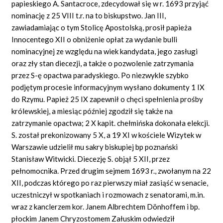
papieskiego A. Santacroce, zdecydował się w r. 1693 przyjąć
nominację z 25 VIII t.r. na to biskupstwo. Jan III,
zawiadamiając o tym Stolicę Apostolską, prosił papieża
Innocentego XII o obniżenie opłat za wydanie bulli
nominacyjnej ze względu na wiek kandydata, jego zasługi
oraz zły stan diecezji, a także o pozwolenie zatrzymania
przez S-ę opactwa paradyskiego. Po niezwykle szybko
podjętym procesie informacyjnym wysłano dokumenty 1 IX
do Rzymu. Papież 25 IX zapewnił o chęci spełnienia prośby
królewskiej, a miesiąc później zgodził się także na
zatrzymanie opactwa; 2 X kapit. chełmińska dokonała elekcji.
S. został prekonizowany 5 X, a 19 XI w kościele Wizytek w
Warszawie udzielił mu sakry biskupiej bp poznański
Stanisław Witwicki. Diecezję S. objął 5 XII, przez
pełnomocnika. Przed drugim sejmem 1693 r., zwołanym na 22
XII, podczas którego po raz pierwszy miał zasiąść w senacie,
uczestniczył w spotkaniach i rozmowach z senatorami, m.in.
wraz z kanclerzem kor. Janem Albrechtem Dönhoffem i bp.
płockim Janem Chryzostomem Załuskim odwiedził