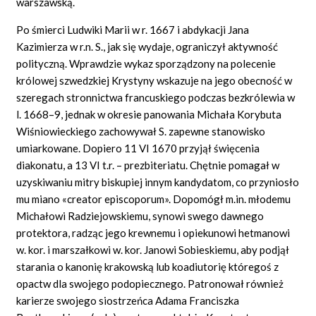
warszawską.
Po śmierci Ludwiki Marii w r. 1667 i abdykacji Jana
Kazimierza w r.n. S., jak się wydaje, ograniczył aktywność
polityczną. Wprawdzie wykaz sporządzony na polecenie
królowej szwedzkiej Krystyny wskazuje na jego obecność w
szeregach stronnictwa francuskiego podczas bezkrólewia w
l. 1668–9, jednak w okresie panowania Michała Korybuta
Wiśniowieckiego zachowywał S. zapewne stanowisko
umiarkowane. Dopiero 11 VI 1670 przyjął święcenia
diakonatu, a 13 VI t.r. – prezbiteriatu. Chętnie pomagał w
uzyskiwaniu mitry biskupiej innym kandydatom, co przyniosło
mu miano «creator episcoporum». Dopomógł m.in. młodemu
Michałowi Radziejowskiemu, synowi swego dawnego
protektora, radząc jego krewnemu i opiekunowi hetmanowi
w. kor. i marszałkowi w. kor. Janowi Sobieskiemu, aby podjął
starania o kanonię krakowską lub koadiutorię któregoś z
opactw dla swojego podopiecznego. Patronował również
karierze swojego siostrzeńca Adama Franciszka