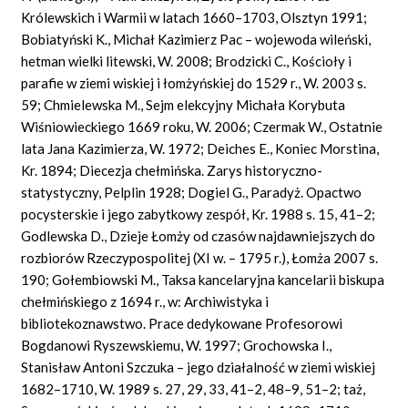
Królewskich i Warmii w latach 1660–1703, Olsztyn 1991;
Bobiatyński K., Michał Kazimierz Pac – wojewoda wileński,
hetman wielki litewski, W. 2008; Brodzicki C., Kościoły i
parafie w ziemi wiskiej i łomżyńskiej do 1529 r., W. 2003 s.
59; Chmielewska M., Sejm elekcyjny Michała Korybuta
Wiśniowieckiego 1669 roku, W. 2006; Czermak W., Ostatnie
lata Jana Kazimierza, W. 1972; Deiches E., Koniec Morstina,
Kr. 1894; Diecezja chełmińska. Zarys historyczno-
statystyczny, Pelplin 1928; Dogiel G., Paradyż. Opactwo
pocysterskie i jego zabytkowy zespół, Kr. 1988 s. 15, 41–2;
Godlewska D., Dzieje Łomży od czasów najdawniejszych do
rozbiorów Rzeczypospolitej (XI w. – 1795 r.), Łomża 2007 s.
190; Gołembiowski M., Taksa kancelaryjna kancelarii biskupa
chełmińskiego z 1694 r., w: Archiwistyka i
bibliotekoznawstwo. Prace dedykowane Profesorowi
Bogdanowi Ryszewskiemu, W. 1997; Grochowska I.,
Stanisław Antoni Szczuka – jego działalność w ziemi wiskiej
1682–1710, W. 1989 s. 27, 29, 33, 41–2, 48–9, 51–2; taż,