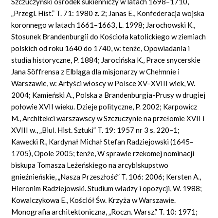
Szczuczyński ośrodek sukienniczy w latach 1698–1710,
„Przegl. Hist.” T. 71: 1980 z. 2; Janas E., Konfederacja wojska
koronnego w latach 1661–1663, L. 1998; Jarochowski K.,
Stosunek Brandenburgii do Kościoła katolickiego w ziemiach
polskich od roku 1640 do 1740, w: tenże, Opowiadania i
studia historyczne, P. 1884; Jarocińska K., Prace snycerskie
Jana Söffrensa z Elbląga dla misjonarzy w Chełmnie i
Warszawie, w: Artyści włoscy w Polsce XV–XVIII wiek, W.
2004; Kamieński A., Polska a Brandenburgia-Prusy w drugiej
połowie XVII wieku. Dzieje polityczne, P. 2002; Karpowicz
M., Architekci warszawscy w Szczuczynie na przełomie XVII i
XVIII w., „Biul. Hist. Sztuki” T. 19: 1957 nr 3 s. 220–1;
Kawecki R., Kardynał Michał Stefan Radziejowski (1645–
1705), Opole 2005; tenże, W sprawie rzekomej nominacji
biskupa Tomasza Leżeńskiego na arcybiskupstwo
gnieźnieńskie, „Nasza Przeszłość” T. 106: 2006; Kersten A.,
Hieronim Radziejowski. Studium władzy i opozycji, W. 1988;
Kowalczykowa E., Kościół Św. Krzyża w Warszawie.
Monografia architektoniczna, „Roczn. Warsz.” T. 10: 1971;