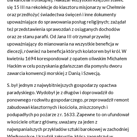
się 15 III na rekolekcje do klasztoru misjonarzy w Chełmnie
oraz przedłożyć świadectwa święceń i inne dokumenty
upoważniające do sprawowania posług religijnych; zażądał
też przedstawienia sprawozdań z osiąganych dochodów
oraz ze stanu parafii. Od Jana III otrzymał przywilej
upoważniający do mianowania na wszystkie beneficja w
diecezji, również na beneficja których kolatorem był król. W
kwietniu 1694 korespondował z opatem oliwskim Michałem
Hackim w celu pozyskania gdańszczan dla pomysłu dworu
zawarcia konwencji morskiej z Danią i Szwecją.
S. był jednym z najwybitniejszych gospodarzy opactwa
paradyskiego. Wydobył je z długów i doprowadził do
ponownego rozkwitu gospodarczego, przeprowadził remont
zabudowań klasztornych i kościoła, zniszczonych i
podupadłych po pożarze z r. 1633. Zapewne to on ufundował
w kościele ołtarz główny, uważany za jeden z
najwspanialszych przykładów sztuki barokowej w zachodniej
Wielkopolsce. Urządził zakrystię, którą zaopatrzył w