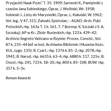
Przyjaciół Nauk Pozn.” T. 35: 1909; Sarnecki K., Pamiętniki z
czasów Jana Sobieskiego, Oprac. J. Woliński, Wr. 1958;
Sobieski J., Listy do Marysieńki, Oprac. L. Kukulski, W. 1962;
Vol. leg., V 47, 311; Załuski, Epistolae; – AGAD: Arch. Publ.
Potockich, rkp. 163a T. 1 k. 161, T. 7 (koresp. K. Szczuki z S. A.
Szczuką); AP w Kr.: Zbiór Rusieckich, rkp. 123 k. 439–42;
Archivio Segreto Vaticano w Rzymie: Proces. Consist., Vol.
87 k. 235–44 (mf. w Inst. Archiwów Bibliotek i Muzeów Kośc.
KUL, sygn. 135); B. Czart.: rkp. 1376 k. 81–2, rkp. 2078, rkp.
5941; B. Narod.: rkp. 6635 k. 63–4, rkp. 6880 k. 117, 125v; B.
Ossol.: rkp. 241, 723 k. 18–20, rkp. 800 k. 85–108; BUW: rkp.
357 k. 3–3v.
Roman Kawecki