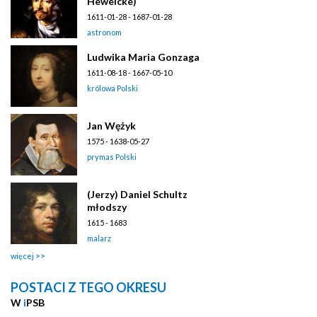
Hewelcke)
1611-01-28 - 1687-01-28
astronom
Ludwika Maria Gonzaga
1611-08-18 - 1667-05-10
królowa Polski
Jan Wężyk
1575 - 1638-05-27
prymas Polski
(Jerzy) Daniel Schultz
młodszy
1615 - 1683
malarz
więcej
POSTACI Z TEGO OKRESU
W
i
PSB