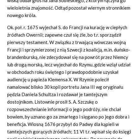
wiską oddał głos na Jana Sobieskiego, z którym łączyła go
wieloletnia znajomość. Odtąd pozostał wiernym stronnikiem
nowego króla.
Ok. poł. r. 1675 wyjechał S. do Francji na kurację w ciepłych
źródłach Owernii; zapewne czuł się źle, bo t.r. sporządził
pierwszy testament. W związku z trwającą wówczas wojną
Francji i sprzymierzonej z nią Szwecji z koalicją, m.in. duńsko-
brandenburską, nie zdecydował się na powrót przez Niemcy
lub drogą morską, lecz wyjechał do Rzymu, gdzie wziął udział
w obchodach roku świętego i prawdopodobnie uzyskał
audiencję u papieża Klemensa X. W Rzymie polecił
namalować blisko 30 kopii portretu Jana III wg oryginału
pędzla Daniela Schultza i rozdawał je tamtejszym
dostojnikom. Listownie prosił S. A. Szczukę o
rozpowszechnianie informacji o jego podróży, nie chciał
bowiem, by uznano go za zmarłego i sięgano po jego dobra i
beneficja. Wiosną 1676 przybył do Padwy dla kąpieli w
tamtejszych gorących źródłach; 11 VI t.r. wpisał się do księgi
nacji polskiej tamtejszego uniwersytetu. Po powrocie do