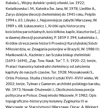
Kubala L., Wojny duńskie i pokój oliwski, Lw. 1922;
Kwiatkowska I. M., Katedra Św. Jana, W. 1978; Liedtke A.,
Zarys dziejów diecezji chełmińskiej do 1945 roku, Pelplin
1994 s. 65; Lileyko J., Najcenniejsze zabytki Warszawy, W.
1989 s. 68; Łukaszewicz J., Krótki opis historyczny
kościołów parochialnych, kościółków, kaplic, klasztorów [...]
w dawnej diecezji poznańskiej, P. 1859 II 394; Łukwińska J.,
Krótkie streszczenie historii Prowincji Kurytybskiej Sióstr
Miłosierdzia, w: Zmagania polonijne w Brazylii, W. 1988 III;
Mańkowski A., Kazimierz Jan Sczuka biskup chełmiński
(1693–1694), „Zap. Tow. Nauk. Tor.” T. 5: 1920–22; tenże,
Prałaci i kanonicy katedralni chełmińscy od założenia
kapituły do naszych czasów, Tor. 1928; Mossakowski S.,
Orbis Polonus. Studia z historii sztuki XVII–XVIII wieku, W.
2002; tenże, Tylman z Gameren, architekt polskiego baroku,
Wr. 1973; Nowak-Dłużewski J., Okolicznościowa poezja
polityczna w Polsce. Dwaj młodsi Wazowie, P. 1982; Opis
topograficzno-historyczny kolumny Zygmunta III w
Warszawie, w: Starożytności Warszawy, Oprac. A. Wejnert,