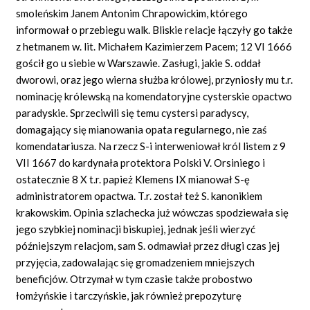
smoleńskim Janem Antonim Chrapowickim, którego
informował o przebiegu walk. Bliskie relacje łączyły go także
z hetmanem w. lit. Michałem Kazimierzem Pacem; 12 VI 1666
gościł go u siebie w Warszawie. Zasługi, jakie S. oddał
dworowi, oraz jego wierna służba królowej, przyniosły mu t.r.
nominację królewską na komendatoryjne cysterskie opactwo
paradyskie. Sprzeciwili się temu cystersi paradyscy,
domagający się mianowania opata regularnego, nie zaś
komendatariusza. Na rzecz S-i interweniował król listem z 9
VII 1667 do kardynała protektora Polski V. Orsiniego i
ostatecznie 8 X t.r. papież Klemens IX mianował S-ę
administratorem opactwa. T.r. został też S. kanonikiem
krakowskim. Opinia szlachecka już wówczas spodziewała się
jego szybkiej nominacji biskupiej, jednak jeśli wierzyć
późniejszym relacjom, sam S. odmawiał przez długi czas jej
przyjęcia, zadowalając się gromadzeniem mniejszych
beneficjów. Otrzymał w tym czasie także probostwo
łomżyńskie i tarczyńskie, jak również prepozyturę