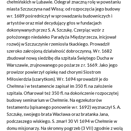
chełmińskich w Lubawie. Odegrał znaczną rolę w powstaniu
miasta Szczuczyna nad Wissą; od rozpoczęcia jego budowy
w r. 1689 pośredniczył w sprowadzaniu budowniczych i
artystów oraz miał decydujący głos w fundacjach
dokonywanych przez S. A. Szczukę. Czerpiąc wzór z
położonego niedaleko Paradyża Międzyrzecza, inicjował
rozwój w Szczuczynie rzemiosła tkackiego. Prowadził
szeroko zakrojoną działalność dobroczynną. W r. 1682
zbudował nową siedzibę dla szpitala Świętego Ducha w
Warszawie, zrujnowanego po pożarze z r. 1669. Jako jego
prowizor powierzył opiekę nad chorymi Siostrom
Miłosierdzia (szarytkom). W r. 1694 sprowadził je do
Chełmna i w testamencie zapisał im 350 fl. na założenie
szpitala. Ofiarował też 350 fl. na dokończenie rozpoczętej
budowy seminarium w Chełmnie. Na egzekutorów
testamentu (spisanego ponownie w r. 1692) wyznaczył S. A.
Szczukę, swojego brata Wacława oraz bratanka Jana,
podczaszego wiskiego. S. zmarł 30 VI 1694 w Chełmnie w
domu misjonarzy. Na skromny pogrzeb (3 VII) zgodnie z wolą