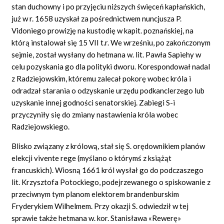
stan duchowny i po przyjęciu niższych święceń kapłańskich,
już w r. 1658 uzyskał za pośrednictwem nuncjusza P.
Vidoniego prowizję na kustodię w kapit. poznańskiej, na
którą instalował się 15 VII t.r. We wrześniu, po zakończonym
sejmie, został wysłany do hetmana w. lit. Pawła Sapiehy w
celu pozyskania go dla polityki dworu. Korespondował nadal
z Radziejowskim, któremu zalecał pokorę wobec króla i
odradzał starania o odzyskanie urzędu podkanclerzego lub
uzyskanie innej godności senatorskiej. Zabiegi S-i
przyczyniły się do zmiany nastawienia króla wobec
Radziejowskiego.
Blisko związany z królową, stał się S. orędownikiem planów
elekcji vivente rege (myślano o którymś z książąt
francuskich). Wiosną 1661 król wysłał go do podczaszego
lit. Krzysztofa Potockiego, podejrzewanego o spiskowanie z
przeciwnym tym planom elektorem brandenburskim
Fryderykiem Wilhelmem. Przy okazji S. odwiedził w tej
sprawie także hetmana w. kor. Stanisława «Rewerę»