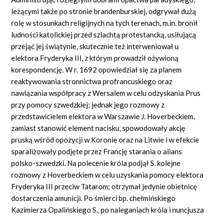
leżącymi także po stronie brandenburskiej, odgrywał dużą
rolę w stosunkach religijnych na tych terenach, m.in. bronił
ludności katolickiej przed szlachtą protestancką, usiłującą
przejąć jej świątynie, skutecznie też interweniował u
elektora Fryderyka III, z którym prowadził ożywioną
korespondencję. W r. 1692 opowiedział się za planem
reaktywowania stronnictwa profrancuskiego oraz
nawiązania współpracy z Wersalem w celu odzyskania Prus
przy pomocy szwedzkiej; jednak jego rozmowy z
przedstawicielem elektora w Warszawie J. Hoverbeckiem,
zamiast stanowić element nacisku, spowodowały akcję
pruską wśród opozycji w Koronie oraz na Litwie i w efekcie
sparaliżowały podjęte przez Francję starania o alians
polsko-szwedzki. Na polecenie króla podjął S. kolejne
rozmowy z Hoverbeckiem w celu uzyskania pomocy elektora
Fryderyka III przeciw Tatarom; otrzymał jedynie obietnicę
dostarczenia amunicji. Po śmierci bp. chełmińskiego
Kazimierza Opalińskiego S., po naleganiach króla i nuncjusza