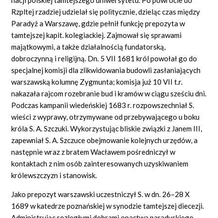
Rzpltej rzadziej udzielał się politycznie, dzieląc czas między
Paradyż a Warszawę, gdzie pełnił funkcję prepozyta w
tamtejszej kapit. kolegiackiej. Zajmował się sprawami
majątkowymi, a także działalnością fundatorską,
dobroczynną i religijną. Dn. 5 VII 1681 król powołał go do
specjalnej komisji dla zlikwidowania budowli zasłaniających
warszawską kolumnę Zygmunta; komisja już 10 VII t.r.
nakazała rajcom rozebranie bud i kramów w ciągu sześciu dni.
Podczas kampanii wiedeńskiej 1683 r. rozpowszechniał S.
wieści z wyprawy, otrzymywane od przebywającego u boku
króla S. A. Szczuki. Wykorzystując bliskie związki z Janem III,
zapewniał S. A. Szczuce obejmowanie kolejnych urzędów, a
następnie wraz z bratem Wacławem pośredniczył w
kontaktach z nim osób zainteresowanych uzyskiwaniem
królewszczyzn i stanowisk.
Jako prepozyt warszawski uczestniczył S. w dn. 26–28 X
1689 w katedrze poznańskiej w synodzie tamtejszej diecezji.
Administrując rozległymi dobrami opactwa paradyskiego,