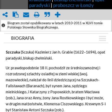
paradyski
|
proboszcz w Łomży
Biogram został opublikowany w latach 2010-2011 w XLVII tomie
Polskiego Słownika Biograficznego.
BIOGRAFIA
BIOGRAFIA
Szczuka
(Sczuka) Kazimierz Jan h. Grabie (1622–1694), opat
GRAF POWIĄZAŃ
paradyski, biskup chełmiński.
DYSKUSJA
Ur. prawdopodobnie 18 II, pochodził ze średniozamożnej i
Mapa
rozrodzonej szlachty osiadłej w ziemi wiskiej (woj.
mazowieckie), należał do linii dziedziczącej na Szczukach-
Falisławach (Baranach), był synem Jana, sędziego
mielnickiego, i Katarzyny z Popowskich, bratem Wacława
(zob.), Jana oraz Anny, żony Jana Rostkowskiego i być może,
w drugim małżeństwie, Klemensa Ciszowskiego. Krewnym S-i
był Stanisław Antoni Szczuka (zob.).