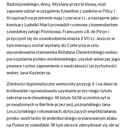
Radziejowskiego, Anną. Wysłany przez królową, miał
zapewne udział w ustąpieniu Szwedów z zamków w Pilicy i
Krzepicach na przełomie maja i czerwca t.r., a następnie jako
komisarz Ludwiki Marii prowadził rozmowy z komendantem
szwedzkiej załogi Piotrkowa, Francuzem J.B. de Piron i
przyczynił się do oswobodzenia miasta 2 VII t.r. Jeszcze w
tym miesiącu został wysłany do Czehrynia w celu
wysondowania stanowiska Bohdana Chmielnickiego wobec
porozumienia polsko-moskiewskiego; uzyskał wówczas jego
pisemne i ustne zapewnienie o neutralności i przychylności
wobec Jana Kazimierza.
Zdolności dyplomatyczne wzmocniły pozycję S-i na dworze
królewskim i spowodowały uzyskanie przez niego tytułu
sekretarza królewskiego. W lutym 1658 uczestniczył w
prowadzonych w Berlinie przez woj. poznańskiego Jana
Leszczyńskiego rokowaniach, dotyczących współdziałania
polsko-austriacko-brandenburskiego w planowanym ataku
na Pomorze szwedzkie. W tym okresie zdecydował się obrać