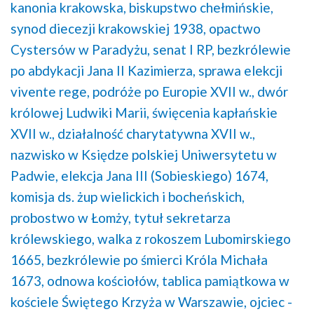
kanonia krakowska,
biskupstwo chełmińskie,
synod diecezji krakowskiej 1938,
opactwo
Cystersów w Paradyżu,
senat I RP,
bezkrólewie
po abdykacji Jana II Kazimierza,
sprawa elekcji
vivente rege,
podróże po Europie XVII w.,
dwór
królowej Ludwiki Marii,
święcenia kapłańskie
XVII w.,
działalność charytatywna XVII w.,
nazwisko w Księdze polskiej Uniwersytetu w
Padwie,
elekcja Jana III (Sobieskiego) 1674,
komisja ds. żup wielickich i bocheńskich,
probostwo w Łomży,
tytuł sekretarza
królewskiego,
walka z rokoszem Lubomirskiego
1665,
bezkrólewie po śmierci Króla Michała
1673,
odnowa kościołów,
tablica pamiątkowa w
kościele Świętego Krzyża w Warszawie,
ojciec -