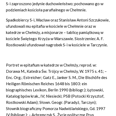
S-i zaproszono jedynie duchowieństwo; pochowano go w
podziemiach kościoła parafialnego w Chełmnie.
Spadkobiercy S-i, Wacław oraz Stanisław Antoni Szczukowie,
ufundowali mu epitafia w kościele w Chełmnie oraz w
katedrze w Chełmży, a misjonarze – tablicę pamiątkową w
kościele Świętego Krzyża w Warszawie. Siostrzeniec A. F.
Rostkowski ufundował nagrobek S-i w kościele w Tarczynie.
Portret w epitafium w katedrze w Chełmży, reprod. w:
Dorawa M., Katedra Św. Trójcy w Chełmży, W. 1975 s. 41; –
Enc. Org.; Estreicher; Gatz E., Janker S. M., Die Bischöfe des
Heiligen Römischen Reiches 1648 bis 1803: ein
biographisches Lexikon, Berlin 1990 (bibliogr.); Łętowski,
Katalog bpów krak., IV; Niesiecki; PSB (Potocki Krzysztof,
Rostkowski Adam); Słown. Geogr. (Paradyż, Tarczyn);
Słownik biograficzny Pomorza Nadwiślańskiego, Gd. 1997
IV (bibliogr.); – Achremczyk S., Życie polityczne Prus