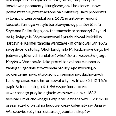
kosztowne paramenty liturgiczne, a w klasztorze – nowe
pomieszczenie, przeznaczone na bibliotekę. Jako proboszcz
w Łomży przeprowadził po r. 1691 gruntowny remont
kościoła farnego w stylu barokowym, wg planów Józefa
Szymona Bellottiego, a w testamencie przeznaczył 2 tys. zł
na tę świątynię. Wyremontował i przebudował kościół w
Tarczynie. Karmelitankom warszawskim ofiarował w r. 1672
swój dwór w stolicy. Obok kardynała M. Radziejowskiego był
jednym z głównych fundatorów kościoła p. wezw. Świętego
Krzyża w Warszawie. Jako protektor zakonu misjonarzy
zabiegał, zgodnie z życzeniem Stolicy Apostolskiej, o
powierzenie nowo utworzonych seminariów duchownych
temu zgromadzeniu (informował o tym w liście z 21 IX 1676
papieża Innocentego XI). Był współfundatorem
utworzonego przy kolegiacie warszawskiej w r. 1682
seminarium duchownego i wspierał je finansowo. Ok. r. 1688
przeznaczył 6 tys. zł na budowę wieży kolegiaty św. Jana w
Warszawie. Łożył na restaurację zamku biskupów