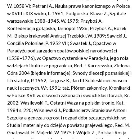
W. 1858 VI; Petrani A., Nauka prawa kanonicznego w Polsce
w XVIII i XIX wieku, L. 1961; Podgórska-Klawe Z., Szpitale
warszawskie 1388–1945, W. 1975; Przyboś A.,
Konfederacja gołąbska, Tarnopol 1936; Przyboś A., Rożek
M., Biskup krakowski Andrzej Trzebicki, W. 1989; Sawicki J.,
Concilia Poloniae, P. 1952 VII; Swastek J., Opactwo w
Paradyżu pod zarządem opatów polskiej narodowości
(1558–1776), w: Opactwo cysterskie w Paradyżu, jego rola
w dziejach i kulturze pogranicza, Red. J. Karczewska, Zielona
Góra 2004 (błędne informacje); Synody diecezji poznańskiej i
ich statuty, P. 1952; Targosz K., Jan III Sobieski mecenasem
nauk i uczonych, Wr. 1991; taż, Piórem zakonnicy. Kronikarki
w Polsce XVII w. o swoich zakonach i swoich klasztorach, Kr.
2002; Wasilewski T., Ostatni Waza na polskim tronie, Kat.
1984 s. 220; Wiśniewski J., Podkanclerzy Stanisław Antoni
Szczuka a geneza, rozrost i rozpad dóbr szczuczyńskich, w:
Studia i materiały do dziejów powiatu grajewskiego, Red. M.
Gnatowski, H. Majecki, W. 1975 I; Wójcik Z., Polska i Rosja