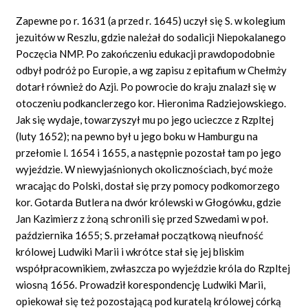
Zapewne po r. 1631 (a przed r. 1645) uczył się S. w kolegium
jezuitów w Reszlu, gdzie należał do sodalicji Niepokalanego
Poczęcia NMP. Po zakończeniu edukacji prawdopodobnie
odbył podróż po Europie, a wg zapisu z epitafium w Chełmży
dotarł również do Azji. Po powrocie do kraju znalazł się w
otoczeniu podkanclerzego kor. Hieronima Radziejowskiego.
Jak się wydaje, towarzyszył mu po jego ucieczce z Rzpltej
(luty 1652); na pewno był u jego boku w Hamburgu na
przełomie l. 1654 i 1655, a następnie pozostał tam po jego
wyjeździe. W niewyjaśnionych okolicznościach, być może
wracając do Polski, dostał się przy pomocy podkomorzego
kor. Gotarda Butlera na dwór królewski w Głogówku, gdzie
Jan Kazimierz z żoną schronili się przed Szwedami w poł.
października 1655; S. przełamał początkową nieufność
królowej Ludwiki Marii i wkrótce stał się jej bliskim
współpracownikiem, zwłaszcza po wyjeździe króla do Rzpltej
wiosną 1656. Prowadził korespondencję Ludwiki Marii,
opiekował się też pozostającą pod kuratelą królowej córką