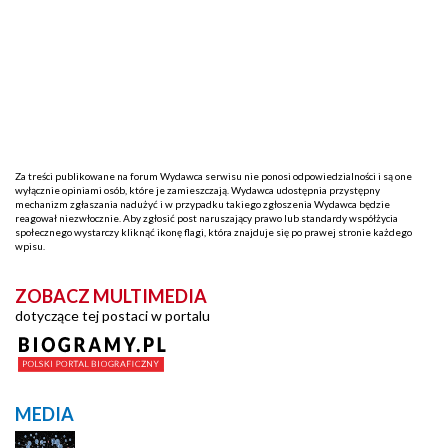
Za treści publikowane na forum Wydawca serwisu nie ponosi odpowiedzialności i są one
wyłącznie opiniami osób, które je zamieszczają. Wydawca udostępnia przystępny
mechanizm zgłaszania nadużyć i w przypadku takiego zgłoszenia Wydawca będzie
reagował niezwłocznie. Aby zgłosić post naruszający prawo lub standardy współżycia
społecznego wystarczy kliknąć ikonę flagi, która znajduje się po prawej stronie każdego
wpisu.
ZOBACZ MULTIMEDIA
dotyczące tej postaci w portalu
MEDIA