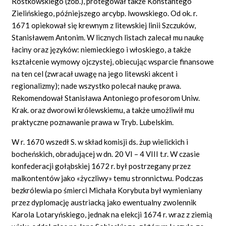
Rostkowskiego (zob.), protegował także Konstantego
Zielińskiego, późniejszego arcybp. lwowskiego. Od ok. r.
1671 opiekował się krewnym z litewskiej linii Szczuków,
Stanisławem Antonim. W licznych listach zalecał mu naukę
łaciny oraz języków: niemieckiego i włoskiego, a także
kształcenie wymowy ojczystej, obiecując wsparcie finansowe
na ten cel (zwracał uwagę na jego litewski akcent i
regionalizmy); nade wszystko polecał naukę prawa.
Rekomendował Stanisława Antoniego profesorom Uniw.
Krak. oraz dworowi królewskiemu, a także umożliwił mu
praktyczne poznawanie prawa w Tryb. Lubelskim.
W r. 1670 wszedł S. w skład komisji ds. żup wielickich i
bocheńskich, obradującej w dn. 20 VI – 4 VIII t.r. W czasie
konfederacji gołąbskiej 1672 r. był postrzegany przez
malkontentów jako «życzliwy» temu stronnictwu. Podczas
bezkrólewia po śmierci Michała Korybuta był wymieniany
przez dyplomację austriacką jako ewentualny zwolennik
Karola Lotaryńskiego, jednak na elekcji 1674 r. wraz z ziemią