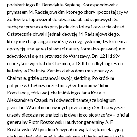
podskarbiego lit. Benedykta Sapiehę. Korespondował z
prymasem M. Radziejowskim, którego chory i pozostający w
Żółkwi król upoważnił do otwarcia obrad sejmowych. S.
zachęcał prymasa do przyjazdu do stolicy i otwarcia obrad.
Ostatecznie chwalił jednak decyzję M. Radziejowskiego,
który nie chcąc angażować się w rozgrywki między królem a
opozycją i mając wątpliwości natury formalno-prawnej, nie
zdecydował się na przyjazd do Warszawy. Dn. 12 II 1694
uroczyście wjechał do Chełmna, a 18 II t.r. odbył ingres do
katedry w Chełmży. Zamieszkał w domu misjonarzy w
Chełmnie, gdzie ustanowił swoją siedzibę. Po krótkim
pobycie w Chełmży uczestniczył w Toruniu w ślubie
Konstancji, córki woj. chełmińskiego Jana Kosa, z
Aleksandrem Czapskim i odwiedził tamtejsze kolegium
jezuickie. Wśród mianowanych przez niego 26 II na wyższe
urzędy diecezjalne znaleźli się dwaj jego siostrzeńcy – oficjał
generalny Piotr Rostkowski i audytor generalny A. F.
Rostkowski. W tym dniu S. wydał nową taksę kancelaryjną
dla kancelarii biskupiej. Nakazał wszystkim księżom stawić