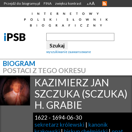
A
Przejdź do: biogramy.pl
FINA
zwiększ kontrast
A
A
wyszukiwanie zaawansowane
BIOGRAM
POSTACI Z TEGO OKRESU
KAZIMIERZ JAN
SZCZUKA (SCZUKA)
H. GRABIE
1622
-
1694-06-30
sekretarz królewski
|
kanonik
krakowski
|
biskup chełmiński
|
opat