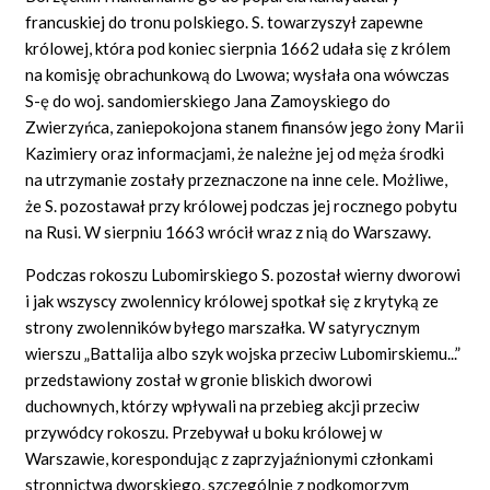
francuskiej do tronu polskiego. S. towarzyszył zapewne
królowej, która pod koniec sierpnia 1662 udała się z królem
na komisję obrachunkową do Lwowa; wysłała ona wówczas
S-ę do woj. sandomierskiego Jana Zamoyskiego do
Zwierzyńca, zaniepokojona stanem finansów jego żony Marii
Kazimiery oraz informacjami, że należne jej od męża środki
na utrzymanie zostały przeznaczone na inne cele. Możliwe,
że S. pozostawał przy królowej podczas jej rocznego pobytu
na Rusi. W sierpniu 1663 wrócił wraz z nią do Warszawy.
Podczas rokoszu Lubomirskiego S. pozostał wierny dworowi
i jak wszyscy zwolennicy królowej spotkał się z krytyką ze
strony zwolenników byłego marszałka. W satyrycznym
wierszu „Battalija albo szyk wojska przeciw Lubomirskiemu...”
przedstawiony został w gronie bliskich dworowi
duchownych, którzy wpływali na przebieg akcji przeciw
przywódcy rokoszu. Przebywał u boku królowej w
Warszawie, korespondując z zaprzyjaźnionymi członkami
stronnictwa dworskiego, szczególnie z podkomorzym