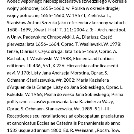
wobec wspólnego niebezpieczeństwa szwedzkiego w okresie
wojny północnej 1655–1660, w: Polska w okresie drugiej
wojny północnej 1655–1660, W. 1957 I; Zielińska T.,
Stanisław Antoni Szczuka jako referendarz koronny w latach
1688–1699, „Kwart. Hist.” T. 111: 2004 z. 3; – Arch. nacji pol.
w Uniw. Padewskim; Chrapowicki J. A., Diariusz. Część
pierwsza: lata 1656–1664, Oprac. T. Wasilewski, W. 1978;
tenże, Diariusz. Część druga: lata 1665–1669, Oprac. A.
Rachuba, T. Wasilewski, W. 1988; Elementa ad fontium
editiones, III 436, 551, X 236; Hierarchia catholica medii
aevi, V 178; Listy Jana Andrzeja Morstina, Oprac. S.
Ochmann-Staniszewska, Wr. 2002; Maria Kazimiera
d’Arquien de la Grange, Listy do Jana Sobieskiego, Oprac. L.
Kukulski, W. 1966; Pisma do wieku Jana Sobieskiego; Pisma
polityczne z czasów panowania Jana Kazimierza Wazy,
Oprac. S. Ochmann-Staniszewska, Wr. 1989–91 I–III;
Receptiones seu installationes ad episcopatum, praelaturas
et canonicatus Ecclesiae Catedralis Posnaniensis ab anno
1532 usque ad annum 1800, Ed. R. Weimann, „Roczn. Tow.