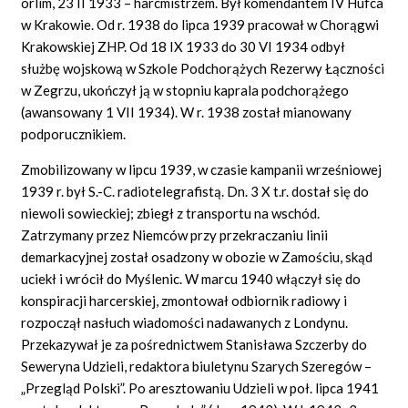
orlim, 23 II 1933 – harcmistrzem. Był komendantem IV Hufca
w Krakowie. Od r. 1938 do lipca 1939 pracował w Chorągwi
Krakowskiej ZHP. Od 18 IX 1933 do 30 VI 1934 odbył
służbę wojskową w Szkole Podchorążych Rezerwy Łączności
w Zegrzu, ukończył ją w stopniu kaprala podchorążego
(awansowany 1 VII 1934). W r. 1938 został mianowany
podporucznikiem.
Zmobilizowany w lipcu 1939, w czasie kampanii wrześniowej
1939 r. był S.-C. radiotelegrafistą. Dn. 3 X t.r. dostał się do
niewoli sowieckiej; zbiegł z transportu na wschód.
Zatrzymany przez Niemców przy przekraczaniu linii
demarkacyjnej został osadzony w obozie w Zamościu, skąd
uciekł i wrócił do Myślenic. W marcu 1940 włączył się do
konspiracji harcerskiej, zmontował odbiornik radiowy i
rozpoczął nasłuch wiadomości nadawanych z Londynu.
Przekazywał je za pośrednictwem Stanisława Szczerby do
Seweryna Udzieli, redaktora biuletynu Szarych Szeregów –
„Przegląd Polski”. Po aresztowaniu Udzieli w poł. lipca 1941