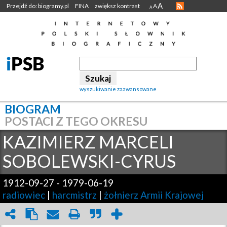
A
Przejdź do: biogramy.pl
FINA
zwiększ kontrast
A
A
wyszukiwanie zaawansowane
BIOGRAM
POSTACI Z TEGO OKRESU
KAZIMIERZ MARCELI
SOBOLEWSKI-CYRUS
1912-09-27
-
1979-06-19
radiowiec
|
harcmistrz
|
żołnierz Armii Krajowej