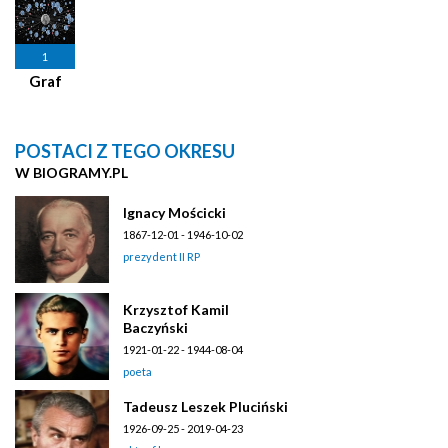
1
Graf
POSTACI Z TEGO OKRESU
W BIOGRAMY.PL
Ignacy Mościcki
1867-12-01 - 1946-10-02
prezydent II RP
Krzysztof Kamil
Baczyński
1921-01-22 - 1944-08-04
poeta
Tadeusz Leszek Pluciński
1926-09-25 - 2019-04-23