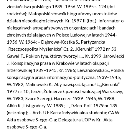
ziemiaństwa polskiego 1939–1956, W. 1995 s. 124 (dot.
rodziców); Małopolski słownik biograficzny uczestników
działań niepodległościowych, Kr. 1997 II (fot.); Informator o
nielegalnych antypaństwowych organizacjach i bandach
zbrojnych działających w Polsce Ludowej w latach 1944–
1956, W. 1964; – Dąbrowa-Kostka S., Partyzancka
„Rzeczpospolita Myślenicka” Cz. 2, „Kierunki” 1972 nr 53;
Gaweł T., Pokłon tym, którzy tworzyli…, Kr. 1999; Jarowiecki
J., Konspiracyjna prasa w Krakowie w latach okupacji
hitlerowskiej 1939–1945, Kr. 1986; Lewandowska S., Polska
konspiracyjna prasa informacyjno-polityczna, 1939–1945,
W. 1982; Malinowski K., Aby nawiązać łączność, „Kierunki”
1977 nr 10; tenże, Żołnierze łączności walczącej Warszawy,
W. 1983; Szare Szeregi. Harcerze 1939–1945, W. 1988; –
Albin K., List gończy, W. 1989; – „Dzien. Pol.” 1979 nr 139
(nekrolog); – Arch. UJ: Karta indywidualna studenta; CA W:
Akta osobowe S-ego-C-a; Delegatura UOP w Kr.: Akta
osobowe S-ego-C-a.