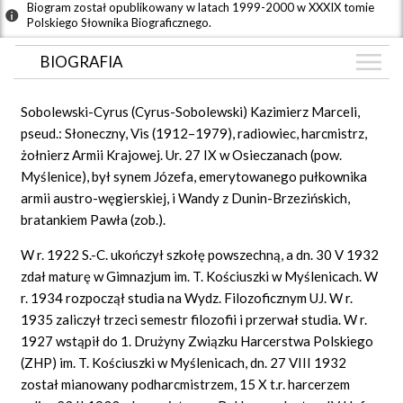
Biogram został opublikowany w latach 1999-2000 w XXXIX tomie
Polskiego Słownika Biograficznego.
BIOGRAFIA
BIOGRAFIA
Sobolewski-Cyrus (Cyrus-Sobolewski) Kazimierz Marceli,
ARTYKUŁY
pseud.: Słoneczny, Vis (1912–1979), radiowiec, harcmistrz,
(1)
żołnierz Armii Krajowej. Ur. 27 IX w Osieczanach (pow.
GRAF POWIĄZAŃ
Myślenice), był synem Józefa, emerytowanego pułkownika
DYSKUSJA
armii austro-węgierskiej, i Wandy z Dunin-Brzezińskich,
Mapa
bratankiem Pawła (zob.).
W r. 1922 S.-C. ukończył szkołę powszechną, a dn. 30 V 1932
zdał maturę w Gimnazjum im. T. Kościuszki w Myślenicach. W
r. 1934 rozpoczął studia na Wydz. Filozoficznym UJ. W r.
1935 zaliczył trzeci semestr filozofii i przerwał studia. W r.
1927 wstąpił do 1. Drużyny Związku Harcerstwa Polskiego
(ZHP) im. T. Kościuszki w Myślenicach, dn. 27 VIII 1932
został mianowany podharcmistrzem, 15 X t.r. harcerzem