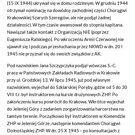
(15 IX 1944) ukrywał się w domu rodzinnym. W grudniu 1944
otrzymał nominację na dowódcę zachodniej części Chorągwi
Krakowskiej Szarych Szeregów, ale nie podjął żadnej
działalności. W tym czasie awansował do stopnia kapitana.
Nawiązał także kontakt z Organizacją NIE (poprzez
Eugeniusza Ralskiego). Po wkroczeniu Armii Czerwonej nie
ujawnił się i podczas przesłuchania przez NKWD w dn. 20 I
1945 nie przyznał się do swoich związków z AK.
Pod nazwiskiem Jana Szczypczyka podjął wówczas S.-C.
pracę w Państwowych Zakładach Radiowych w Krakowie
przy ul. Grodzkiej 13. W lipcu 1945, już pod własnym
nazwiskiem, wyjechał do Szklarskiej Poręby, gdzie od 5 do 30
VIII t.r. był instruktorem na kursie drużynowych ZHP. Po
zakończeniu kursu powrócił do Krakowa. Wkrótce wyjechał
do Jeleniej Góry z zadaniem zorganizowania harcerstwa na
tamtym terenie. Początkowo był instruktorem w Komendzie
ZHP w Jeleniej Górze, następnie komendantem Chorągwi
Dolnośląskiej ZHP. W dn. 25 X 1945 – po konsultacjach z