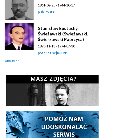
1861-02-25 - 1944-10-17
publicysta
Stanisław Eustachy
Świeżawski (Swieżawski,
Świerzawski Paprzyca)
1895-11-13 - 1974-07-30
poseł na sejm II RP
więcej