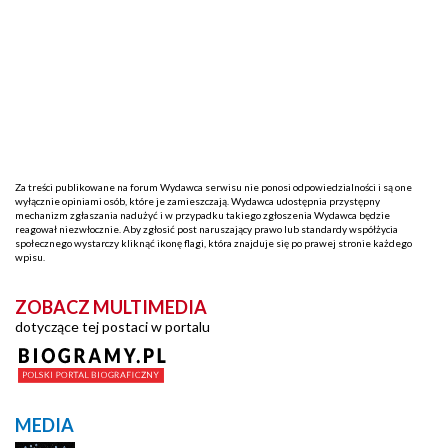
Za treści publikowane na forum Wydawca serwisu nie ponosi odpowiedzialności i są one
wyłącznie opiniami osób, które je zamieszczają. Wydawca udostępnia przystępny
mechanizm zgłaszania nadużyć i w przypadku takiego zgłoszenia Wydawca będzie
reagował niezwłocznie. Aby zgłosić post naruszający prawo lub standardy współżycia
społecznego wystarczy kliknąć ikonę flagi, która znajduje się po prawej stronie każdego
wpisu.
ZOBACZ MULTIMEDIA
dotyczące tej postaci w portalu
MEDIA