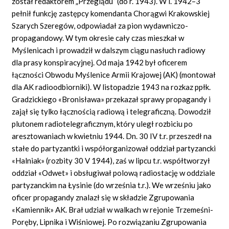
został redaktorem „Przeglądu” (do r. 1943). W l. 1942–3
pełnił funkcję zastępcy komendanta Chorągwi Krakowskiej
Szarych Szeregów, odpowiadał za pion wydawniczo-
propagandowy. W tym okresie cały czas mieszkał w
Myślenicach i prowadził w dalszym ciągu nasłuch radiowy
dla prasy konspiracyjnej. Od maja 1942 był oficerem
łączności Obwodu Myślenice Armii Krajowej (AK) (montował
dla AK radioodbiorniki). W listopadzie 1943 na rozkaz ppłk.
Gradzickiego «Bronisława» przekazał sprawy propagandy i
zajął się tylko łącznością radiową i telegraficzną. Dowodził
plutonem radiotelegraficznym, który uległ rozbiciu po
aresztowaniach w kwietniu 1944. Dn. 30 IV t.r. przeszedł na
stałe do partyzantki i współorganizował oddział partyzancki
«Halniak» (rozbity 30 V 1944), zaś w lipcu t.r. współtworzył
oddział «Odwet» i obsługiwał polową radiostację w oddziale
partyzanckim na Łysinie (do września t.r.). We wrześniu jako
oficer propagandy znalazł się w składzie Zgrupowania
«Kamiennik» AK. Brał udział w walkach w rejonie Trzemeśni-
Poręby, Lipnika i Wiśniowej. Po rozwiązaniu Zgrupowania