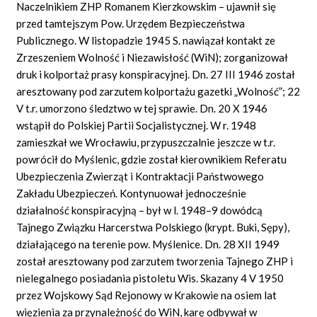
Naczelnikiem ZHP Romanem Kierzkowskim – ujawnił się
przed tamtejszym Pow. Urzędem Bezpieczeństwa
Publicznego. W listopadzie 1945 S. nawiązał kontakt ze
Zrzeszeniem Wolność i Niezawisłość (WiN); zorganizował
druk i kolportaż prasy konspiracyjnej. Dn. 27 III 1946 został
aresztowany pod zarzutem kolportażu gazetki „Wolność”; 22
V t.r. umorzono śledztwo w tej sprawie. Dn. 20 X 1946
wstąpił do Polskiej Partii Socjalistycznej. W r. 1948
zamieszkał we Wrocławiu, przypuszczalnie jeszcze w t.r.
powrócił do Myślenic, gdzie został kierownikiem Referatu
Ubezpieczenia Zwierząt i Kontraktacji Państwowego
Zakładu Ubezpieczeń. Kontynuował jednocześnie
działalność konspiracyjną – był w l. 1948–9 dowódcą
Tajnego Związku Harcerstwa Polskiego (krypt. Buki, Sępy),
działającego na terenie pow. Myślenice. Dn. 28 XII 1949
został aresztowany pod zarzutem tworzenia Tajnego ZHP i
nielegalnego posiadania pistoletu Wis. Skazany 4 V 1950
przez Wojskowy Sąd Rejonowy w Krakowie na osiem lat
więzienia za przynależność do WiN, karę odbywał w