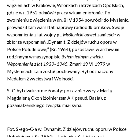
więzieniach w Krakowie, Wronkach i Strzelcach Opolskich,
gdzie w r. 1952 odmówił pracy w kamieniołomie. Po
zwolnieniu z więzienia w dn. 8 IV 1954 powrócił do Myślenic,
prowadził tam warsztat naprawy radioodbiorników. Swoje
wspomnienia z lat wojny pt.
Myślenicki odwet
zamieścił w
zbiorze wspomnień „Dynamit. Z dziejów ruchu oporu w
Polsce Południowej” (Kr. 1964); pozostawił w archiwum
rodzinnym w maszynopisie
Byłem jednym z wielu.
Wspomnienia z lat 1939–1945.
Zmarł 19 VI 1979 w
Myślenicach, tam został pochowany. Był odznaczony
Medalem Zwycięstwa i Wolności.
S.-C. był dwukrotnie żonaty; po raz pierwszy z Marią
Magdaleną Okoń (żołnierzem AK, pseud. Basia), z
pozamałżeńskiego związku miał syna.
Fot. S-ego-C-a w: Dynamit. Z dziejów ruchu oporu w Polsce
Południowej, Kr. 1964; – Jasiewicz K., Lista strat