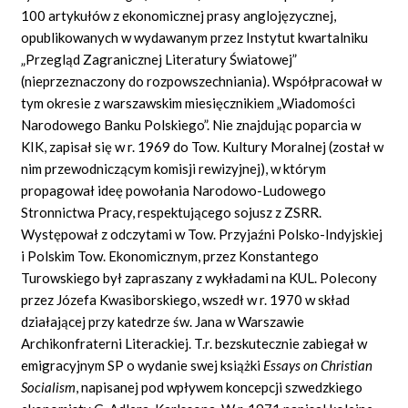
100 artykułów z ekonomicznej prasy anglojęzycznej,
opublikowanych w wydawanym przez Instytut kwartalniku
„Przegląd Zagranicznej Literatury Światowej”
(nieprzeznaczony do rozpowszechniania). Współpracował w
tym okresie z warszawskim miesięcznikiem „Wiadomości
Narodowego Banku Polskiego”. Nie znajdując poparcia w
KIK, zapisał się w r. 1969 do Tow. Kultury Moralnej (został w
nim przewodniczącym komisji rewizyjnej), w którym
propagował ideę powołania Narodowo-Ludowego
Stronnictwa Pracy, respektującego sojusz z ZSRR.
Występował z odczytami w Tow. Przyjaźni Polsko-Indyjskiej
i Polskim Tow. Ekonomicznym, przez Konstantego
Turowskiego był zapraszany z wykładami na KUL. Polecony
przez Józefa Kwasiborskiego, wszedł w r. 1970 w skład
działającej przy katedrze św. Jana w Warszawie
Archikonfraterni Literackiej. T.r. bezskutecznie zabiegał w
emigracyjnym SP o wydanie swej książki
Essays on Christian
Socialism
,
napisanej pod wpływem koncepcji szwedzkiego