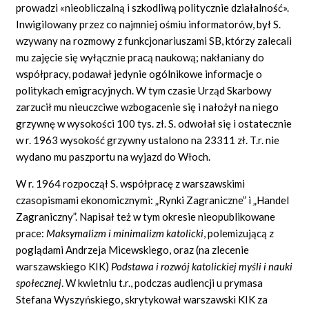
prowadzi «nieobliczalną i szkodliwą politycznie działalność».
Inwigilowany przez co najmniej ośmiu informatorów, był S.
wzywany na rozmowy z funkcjonariuszami SB, którzy zalecali
mu zajęcie się wyłącznie pracą naukową; nakłaniany do
współpracy, podawał jedynie ogólnikowe informacje o
politykach emigracyjnych. W tym czasie Urząd Skarbowy
zarzucił mu nieuczciwe wzbogacenie się i nałożył na niego
grzywnę w wysokości 100 tys. zł. S. odwołał się i ostatecznie
w r. 1963 wysokość grzywny ustalono na 23311 zł. T.r. nie
wydano mu paszportu na wyjazd do Włoch.
W r. 1964 rozpoczął S. współpracę z warszawskimi
czasopismami ekonomicznymi: „Rynki Zagraniczne” i „Handel
Zagraniczny”. Napisał też w tym okresie nieopublikowane
prace:
Maksymalizm i minimalizm katolicki
,
polemizującą z
poglądami Andrzeja Micewskiego, oraz (na zlecenie
warszawskiego KIK)
Podstawa i rozw
ó
j katolickiej my
ś
li i nauki
spo
ł
ecznej
.
W kwietniu t.r., podczas audiencji u prymasa
Stefana Wyszyńskiego, skrytykował warszawski KIK za