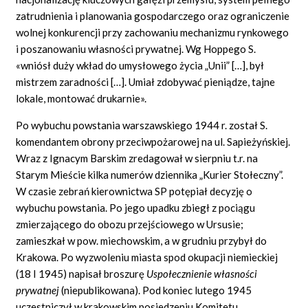
zatrudnienia i planowania gospodarczego oraz ograniczenie
wolnej konkurencji przy zachowaniu mechanizmu rynkowego
i poszanowaniu własności prywatnej. Wg Hoppego S.
«wniósł duży wkład do umysłowego życia „Unii” […], był
mistrzem zaradności […]. Umiał zdobywać pieniądze, tajne
lokale, montować drukarnie».
Po wybuchu powstania warszawskiego 1944 r. został S.
komendantem obrony przeciwpożarowej na ul. Sapieżyńskiej.
Wraz z Ignacym Barskim zredagował w sierpniu t.r. na
Starym Mieście kilka numerów dziennika „Kurier Stołeczny”.
W czasie zebrań kierownictwa SP potępiał decyzję o
wybuchu powstania. Po jego upadku zbiegł z pociągu
zmierzającego do obozu przejściowego w Ursusie;
zamieszkał w pow. miechowskim, a w grudniu przybył do
Krakowa. Po wyzwoleniu miasta spod okupacji niemieckiej
(18 I 1945) napisał broszurę
Uspo
ł
ecznienie w
ł
asno
ś
ci
prywatnej
(niepublikowana). Pod koniec lutego 1945
uczestniczył w krakowskim posiedzeniu Komitetu