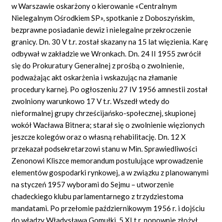
w Warszawie oskarżony o kierowanie «Centralnym
Nielegalnym Ośrodkiem SP», spotkanie z Doboszyńskim,
bezprawne posiadanie dewiz i nielegalne przekroczenie
granicy. Dn. 30 V t.r. został skazany na 15 lat więzienia. Karę
odbywał w zakładzie we Wronkach. Dn. 24 II 1955 zwrócił
się do Prokuratury Generalnej z prośbą o zwolnienie,
podważając akt oskarżenia i wskazując na złamanie
procedury karnej. Po ogłoszeniu 27 IV 1956 amnestii został
zwolniony warunkowo 17 V t.r. Wszedł wtedy do
nieformalnej grupy chrześcijańsko-społecznej, skupionej
wokół Wacława Bitnera; starał się o zwolnienie więzionych
jeszcze kolegów oraz o własną rehabilitację. Dn. 12 X
przekazał podsekretarzowi stanu w Min. Sprawiedliwości
Zenonowi Kliszce memorandum postulujące wprowadzenie
elementów gospodarki rynkowej, a w związku z planowanymi
na styczeń 1957 wyborami do Sejmu – utworzenie
chadeckiego klubu parlamentarnego z trzydziestoma
mandatami. Po przełomie październikowym 1956 r. i dojściu
do władzy Władysława Gomułki, 5 XI t.r. ponownie złożył