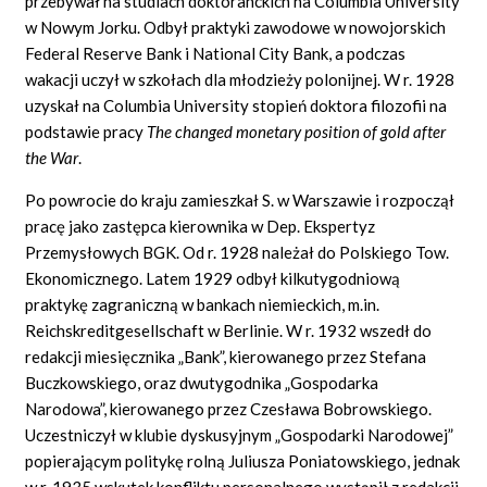
przebywał na studiach doktoranckich na Columbia University
w Nowym Jorku. Odbył praktyki zawodowe w nowojorskich
Federal Reserve Bank i National City Bank, a podczas
wakacji uczył w szkołach dla młodzieży polonijnej. W r. 1928
uzyskał na Columbia University stopień doktora filozofii na
podstawie pracy
The changed monetary position of gold after
the War
.
Po powrocie do kraju zamieszkał S. w Warszawie i rozpoczął
pracę jako zastępca kierownika w Dep. Ekspertyz
Przemysłowych BGK. Od r. 1928 należał do Polskiego Tow.
Ekonomicznego. Latem 1929 odbył kilkutygodniową
praktykę zagraniczną w bankach niemieckich, m.in.
Reichskreditgesellschaft w Berlinie. W r. 1932 wszedł do
redakcji miesięcznika „Bank”, kierowanego przez Stefana
Buczkowskiego, oraz dwutygodnika „Gospodarka
Narodowa”, kierowanego przez Czesława Bobrowskiego.
Uczestniczył w klubie dyskusyjnym „Gospodarki Narodowej”
popierającym politykę rolną Juliusza Poniatowskiego, jednak
w r. 1935 wskutek konfliktu personalnego wystąpił z redakcji