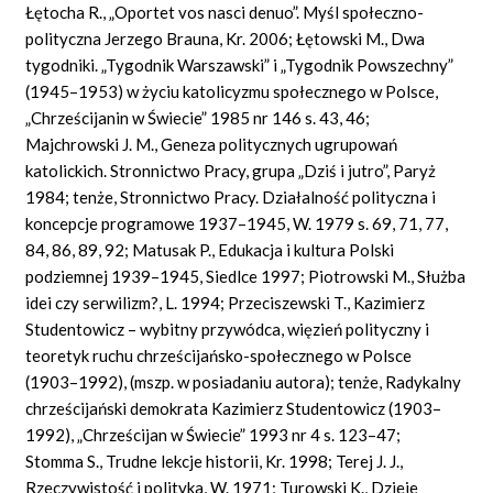
Łętocha R., „Oportet vos nasci denuo”. Myśl społeczno-
polityczna Jerzego Brauna, Kr. 2006; Łętowski M., Dwa
tygodniki. „Tygodnik Warszawski” i „Tygodnik Powszechny”
(1945–1953) w życiu katolicyzmu społecznego w Polsce,
„Chrześcijanin w Świecie” 1985 nr 146 s. 43, 46;
Majchrowski J. M., Geneza politycznych ugrupowań
katolickich. Stronnictwo Pracy, grupa „Dziś i jutro”, Paryż
1984; tenże, Stronnictwo Pracy. Działalność polityczna i
koncepcje programowe 1937–1945, W. 1979 s. 69, 71, 77,
84, 86, 89, 92; Matusak P., Edukacja i kultura Polski
podziemnej 1939–1945, Siedlce 1997; Piotrowski M., Służba
idei czy serwilizm?, L. 1994; Przeciszewski T., Kazimierz
Studentowicz – wybitny przywódca, więzień polityczny i
teoretyk ruchu chrześcijańsko-społecznego w Polsce
(1903–1992), (mszp. w posiadaniu autora); tenże, Radykalny
chrześcijański demokrata Kazimierz Studentowicz (1903–
1992), „Chrześcijan w Świecie” 1993 nr 4 s. 123–47;
Stomma S., Trudne lekcje historii, Kr. 1998; Terej J. J.,
Rzeczywistość i polityka, W. 1971; Turowski K., Dzieje