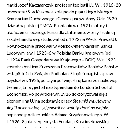
matki Józef Kaczmarczyk, profesor teologii UJ. W l. 1916–20
uczęszczał S. w Krakowie kolejno do pijarskiego Małego
Seminarium Duchownego i Gimnazjum św. Anny. Od r. 1920
działał w polskiej YMCA. Po zdaniu w r. 1921 matury i
ukończeniu rocznego kursu dla abiturientów przy średniej
szkole handlowej, studiował od r. 1922 na Wydz. Prawa UJ.
Równocześnie pracował w Polsko-Amerykańskim Banku
Ludowym, a w l. 1923–6 w Polskim Banku Krajowym (od
r. 1924 Bank Gospodarstwa Krajowego – BGK). W r. 1923
został członkiem Zrzeszenia Pracowników Banków Państw.,
wstąpił też do Związku Podhalan. Stopień magistra praw
uzyskał w r. 1925, po czym poświęcił się karierze naukowej.
Jesienią t.r. wyjechał na stypendium do London School of
Economics. Po powrocie w r. 1926 doktoryzował się z
ekonomii na UJ na podstawie pracy
Stosunki walutowe w
Anglii przed wojn
ą
i jej powr
ó
t do waluty z
ł
otej po wojnie
,
napisanej pod kierunkiem Adama Krzyżanowskiego. W
l. 1926–8 jako stypendysta Fundacji Kościuszkowskiej