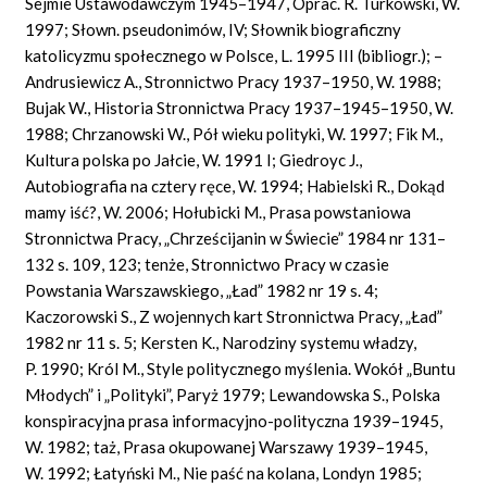
Sejmie Ustawodawczym 1945–1947, Oprac. R. Turkowski, W.
1997; Słown. pseudonimów, IV; Słownik biograficzny
katolicyzmu społecznego w Polsce, L. 1995 III (bibliogr.); –
Andrusiewicz A., Stronnictwo Pracy 1937–1950, W. 1988;
Bujak W., Historia Stronnictwa Pracy 1937–1945–1950, W.
1988; Chrzanowski W., Pół wieku polityki, W. 1997; Fik M.,
Kultura polska po Jałcie, W. 1991 I; Giedroyc J.,
Autobiografia na cztery ręce, W. 1994; Habielski R., Dokąd
mamy iść?, W. 2006; Hołubicki M., Prasa powstaniowa
Stronnictwa Pracy, „Chrześcijanin w Świecie” 1984 nr 131–
132 s. 109, 123; tenże, Stronnictwo Pracy w czasie
Powstania Warszawskiego, „Ład” 1982 nr 19 s. 4;
Kaczorowski S., Z wojennych kart Stronnictwa Pracy, „Ład”
1982 nr 11 s. 5; Kersten K., Narodziny systemu władzy,
P. 1990; Król M., Style politycznego myślenia. Wokół „Buntu
Młodych” i „Polityki”, Paryż 1979; Lewandowska S., Polska
konspiracyjna prasa informacyjno-polityczna 1939–1945,
W. 1982; taż, Prasa okupowanej Warszawy 1939–1945,
W. 1992; Łatyński M., Nie paść na kolana, Londyn 1985;