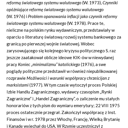
reform
ą
ś
wiatowego systemu walutowego
(W. 1973),
Czynniki
op
óź
niaj
ą
ce reform
ę
ś
wiatowego systemu walutowego
(W. 1976) i
Problem opanowania inflacji jako czynnik reformy
ś
wiatowego systemu walutowego
(W. 1978). Prace te,
nieliczne na polskim rynku wydawniczym, przedstawiały w
oparciu o literaturę światową rozwój systemu bankowego za
granicą po pierwszej wojnie światowej. Wobec
zarysowującego się kolejnego kryzysu politycznego S. raz
jeszcze zaatakował oblicze ideowe KIK-ów w niewydanej
pracy
Koniec
„
minimalizmu
”
katolickiego
(1976), a swe
poglądy polityczne przedstawił w również niepublikowanej
rozprawie
Mo
ż
liwo
ś
ci i warunki wsp
ół
pracy chrze
ś
cijan z
marksistami
(1977). W tym czasie wytoczył proces Polskiej
Izbie Handlu Zagranicznego, wydawcy czasopism „Rynki
Zagraniczne” i „Handel Zagraniczny”, o zaliczenie mu stałych
honorariów z tych pism do wymiaru emerytury; 22 VIII 1975
proces ostatecznie przegrał. Zakończył współpracę z Inst.
Finansów i w r. 1978 przez Włochy, Francję, Wielką Brytanię
i Kanadę wyjechał do USA. W Rzymie uczestniczył z