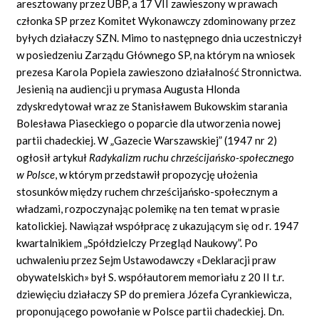
aresztowany przez UBP, a 17 VII zawieszony w prawach
członka SP przez Komitet Wykonawczy zdominowany przez
byłych działaczy SZN. Mimo to następnego dnia uczestniczył
w posiedzeniu Zarządu Głównego SP, na którym na wniosek
prezesa Karola Popiela zawieszono działalność Stronnictwa.
Jesienią na audiencji u prymasa Augusta Hlonda
zdyskredytował wraz ze Stanisławem Bukowskim starania
Bolesława Piaseckiego o poparcie dla utworzenia nowej
partii chadeckiej. W „Gazecie Warszawskiej” (1947 nr 2)
ogłosił artykuł
Radykalizm ruchu chrze
ś
cija
ń
sko-spo
ł
ecznego
w Polsce
,
w którym przedstawił propozycję ułożenia
stosunków między ruchem chrześcijańsko-społecznym a
władzami, rozpoczynając polemikę na ten temat w prasie
katolickiej. Nawiązał współpracę z ukazującym się od r. 1947
kwartalnikiem „Spółdzielczy Przegląd Naukowy”. Po
uchwaleniu przez Sejm Ustawodawczy «Deklaracji praw
obywatelskich» był S. współautorem memoriału z 20 II t.r.
dziewięciu działaczy SP do premiera Józefa Cyrankiewicza,
proponującego powołanie w Polsce partii chadeckiej. Dn.