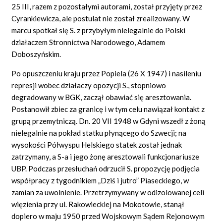
25 III, razem z pozostałymi autorami, został przyjęty przez
Cyrankiewicza, ale postulat nie został zrealizowany. W
marcu spotkał się S. z przybyłym nielegalnie do Polski
działaczem Stronnictwa Narodowego, Adamem
Doboszyńskim.
Po opuszczeniu kraju przez Popiela (26 X 1947) i nasileniu
represji wobec działaczy opozycji S., stopniowo
degradowany w BGK, zaczął obawiać się aresztowania.
Postanowił zbiec za granicę i w tym celu nawiązał kontakt z
grupą przemytniczą. Dn. 20 VII 1948 w Gdyni wszedł z żoną
nielegalnie na pokład statku płynącego do Szwecji; na
wysokości Półwyspu Helskiego statek został jednak
zatrzymany, a S-a i jego żonę aresztowali funkcjonariusze
UBP. Podczas przesłuchań odrzucił S. propozycję podjęcia
współpracy z tygodnikiem „Dziś i jutro” Piaseckiego, w
zamian za uwolnienie. Przetrzymywany w odizolowanej celi
więzienia przy ul. Rakowieckiej na Mokotowie, stanął
dopiero w maju 1950 przed Wojskowym Sądem Rejonowym