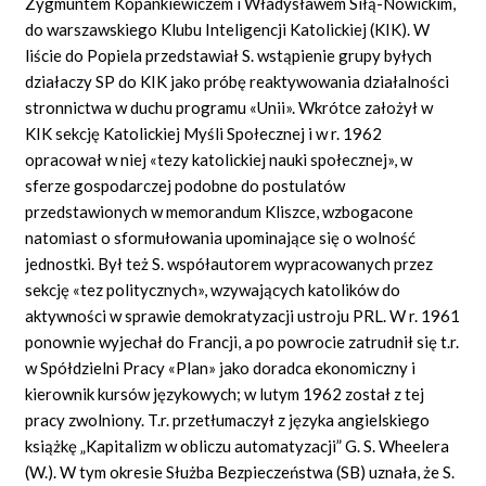
Zygmuntem Kopankiewiczem i Władysławem Siłą-Nowickim,
do warszawskiego Klubu Inteligencji Katolickiej (KIK). W
liście do Popiela przedstawiał S. wstąpienie grupy byłych
działaczy SP do KIK jako próbę reaktywowania działalności
stronnictwa w duchu programu «Unii». Wkrótce założył w
KIK sekcję Katolickiej Myśli Społecznej i w r. 1962
opracował w niej «tezy katolickiej nauki społecznej», w
sferze gospodarczej podobne do postulatów
przedstawionych w memorandum Kliszce, wzbogacone
natomiast o sformułowania upominające się o wolność
jednostki. Był też S. współautorem wypracowanych przez
sekcję «tez politycznych», wzywających katolików do
aktywności w sprawie demokratyzacji ustroju PRL. W r. 1961
ponownie wyjechał do Francji, a po powrocie zatrudnił się t.r.
w Spółdzielni Pracy «Plan» jako doradca ekonomiczny i
kierownik kursów językowych; w lutym 1962 został z tej
pracy zwolniony. T.r. przetłumaczył z języka angielskiego
książkę „Kapitalizm w obliczu automatyzacji” G. S. Wheelera
(W.). W tym okresie Służba Bezpieczeństwa (SB) uznała, że S.