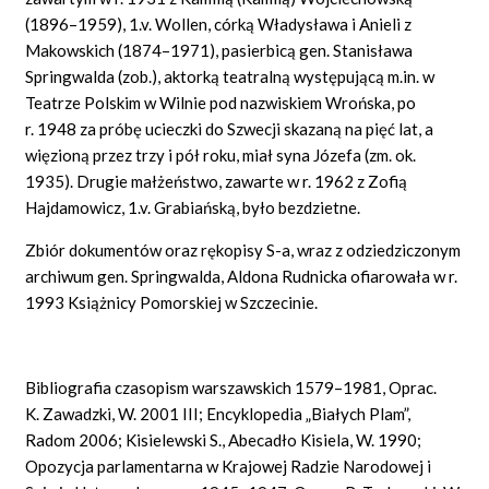
(1896–1959), 1.v. Wollen, córką Władysława i Anieli z
Makowskich (1874–1971), pasierbicą gen. Stanisława
Springwalda (zob.), aktorką teatralną występującą m.in. w
Teatrze Polskim w Wilnie pod nazwiskiem Wrońska, po
r. 1948 za próbę ucieczki do Szwecji skazaną na pięć lat, a
więzioną przez trzy i pół roku, miał syna Józefa (zm. ok.
1935). Drugie małżeństwo, zawarte w r. 1962 z Zofią
Hajdamowicz, 1.v. Grabiańską, było bezdzietne.
Zbiór dokumentów oraz rękopisy S-a, wraz z odziedziczonym
archiwum gen. Springwalda, Aldona Rudnicka ofiarowała w r.
1993 Książnicy Pomorskiej w Szczecinie.
Bibliografia czasopism warszawskich 1579–1981, Oprac.
K. Zawadzki, W. 2001 III; Encyklopedia „Białych Plam”,
Radom 2006; Kisielewski S., Abecadło Kisiela, W. 1990;
Opozycja parlamentarna w Krajowej Radzie Narodowej i