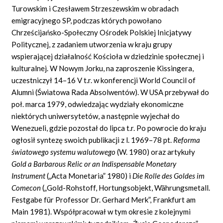
Turowskim i Czesławem Strzeszewskim w obradach
emigracyjnego SP, podczas których powołano
Chrześcijańsko-Społeczny Ośrodek Polskiej Inicjatywy
Politycznej, z zadaniem utworzenia w kraju grupy
wspierającej działalność Kościoła w dziedzinie społecznej i
kulturalnej. W Nowym Jorku, na zaproszenie Kissingera,
uczestniczył 14–16 V t.r. w konferencji World Council of
Alumni (Światowa Rada Absolwentów). W USA przebywał do
poł. marca 1979, odwiedzając wydziały ekonomiczne
niektórych uniwersytetów, a następnie wyjechał do
Wenezueli, gdzie pozostał do lipca t.r. Po powrocie do kraju
ogłosił syntezę swoich publikacji z l. 1969–78 pt.
Reforma
ś
wiatowego systemu walutowego
(W. 1980) oraz artykuły
Gold a Barbarous Relic or an Indispensable Monetary
Instrument
(„Acta Monetaria” 1980) i
Die Rolle des Goldes im
Comecon
(„Gold-Rohstoff, Hortungsobjekt, Währungsmetall.
Festgabe für Professor Dr. Gerhard Merk”, Frankfurt am
Main 1981). Współpracował w tym okresie z kolejnymi