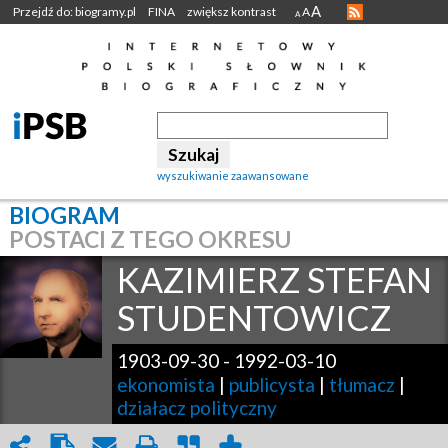
A
Przejdź do: biogramy.pl
FINA
zwiększ kontrast
A
A
wyszukiwanie zaawansowane
BIOGRAM
POSTACI Z TEGO OKRESU
KAZIMIERZ STEFAN
STUDENTOWICZ
1903-09-30
-
1992-03-10
ekonomista
|
publicysta
|
tłumacz
|
działacz polityczny