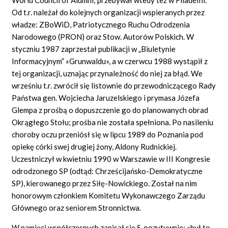
Od t.r. należał do kolejnych organizacji wspieranych przez
władze: ZBoWiD, Patriotycznego Ruchu Odrodzenia
Narodowego (PRON) oraz Stow. Autorów Polskich. W
styczniu 1987 zaprzestał publikacji w „Biuletynie
Informacyjnym” «Grunwaldu», a w czerwcu 1988 wystąpił z
tej organizacji, uznając przynależność do niej za błąd. We
wrześniu t.r. zwrócił się listownie do przewodniczącego Rady
Państwa gen. Wojciecha Jaruzelskiego i prymasa Józefa
Glempa z prośbą o dopuszczenie go do planowanych obrad
Okrągłego Stołu; prośba nie została spełniona. Po nasileniu
choroby oczu przeniósł się w lipcu 1989 do Poznania pod
opiekę córki swej drugiej żony, Aldony Rudnickiej.
Uczestniczył w kwietniu 1990 w Warszawie w III Kongresie
odrodzonego SP (odtąd: Chrześcijańsko-Demokratyczne
SP), kierowanego przez Siłę-Nowickiego. Został na nim
honorowym członkiem Komitetu Wykonawczego Zarządu
Głównego oraz seniorem Stronnictwa.
W pamięci współczesnych zapisał się S. pozytywnie: «był to