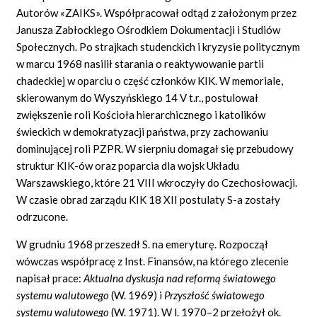
Autorów «ZAIKS». Współpracował odtąd z założonym przez
Janusza Zabłockiego Ośrodkiem Dokumentacji i Studiów
Społecznych. Po strajkach studenckich i kryzysie politycznym
w marcu 1968 nasilił starania o reaktywowanie partii
chadeckiej w oparciu o część członków KIK. W memoriale,
skierowanym do Wyszyńskiego 14 V t.r., postulował
zwiększenie roli Kościoła hierarchicznego i katolików
świeckich w demokratyzacji państwa, przy zachowaniu
dominującej roli PZPR. W sierpniu domagał się przebudowy
struktur KIK-ów oraz poparcia dla wojsk Układu
Warszawskiego, które 21 VIII wkroczyły do Czechosłowacji.
W czasie obrad zarządu KIK 18 XII postulaty S-a zostały
odrzucone.
W grudniu 1968 przeszedł S. na emeryturę. Rozpoczął
wówczas współpracę z Inst. Finansów, na którego zlecenie
napisał prace:
Aktualna dyskusja nad reform
ą
ś
wiatowego
systemu walutowego
(W. 1969) i
Przysz
ł
o
ść
ś
wiatowego
systemu walutowego
(W. 1971). W l. 1970–2 przełożył ok.