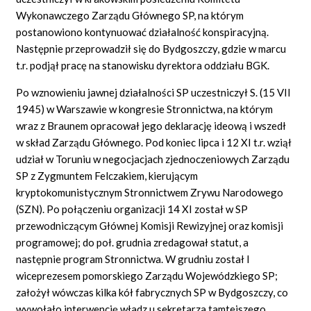
Wykonawczego Zarządu Głównego SP, na którym
postanowiono kontynuować działalność konspiracyjną.
Następnie przeprowadził się do Bydgoszczy, gdzie w marcu
t.r. podjął pracę na stanowisku dyrektora oddziału BGK.
Po wznowieniu jawnej działalności SP uczestniczył S. (15 VII
1945) w Warszawie w kongresie Stronnictwa, na którym
wraz z Braunem opracował jego deklarację ideową i wszedł
w skład Zarządu Głównego. Pod koniec lipca i 12 XI t.r. wziął
udział w Toruniu w negocjacjach zjednoczeniowych Zarządu
SP z Zygmuntem Felczakiem, kierującym
kryptokomunistycznym Stronnictwem Zrywu Narodowego
(SZN). Po połączeniu organizacji 14 XI został w SP
przewodniczącym Głównej Komisji Rewizyjnej oraz komisji
programowej; do poł. grudnia zredagował statut, a
następnie program Stronnictwa. W grudniu został I
wiceprezesem pomorskiego Zarządu Wojewódzkiego SP;
założył wówczas kilka kół fabrycznych SP w Bydgoszczy, co
wywołało interwencję władz u sekretarza tamtejszego