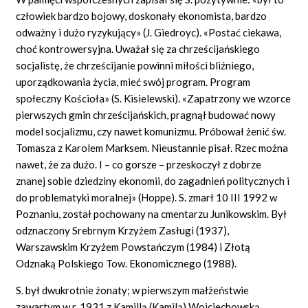
człowiek bardzo bojowy, doskonały ekonomista, bardzo
odważny i dużo ryzykujący» (J. Giedroyc). «Postać ciekawa,
choć kontrowersyjna. Uważał się za chrześcijańskiego
socjalistę, że chrześcijanie powinni
miłości bliźniego,
uporządkowania życia, mieć swój program. Program
społeczny Kościoła» (S. Kisielewski). «Zapatrzony we wzorce
pierwszych gmin chrześcijańskich, pragnął budować nowy
model socjalizmu, czy nawet komunizmu. Próbował żenić św.
Tomasza z Karolem Marksem. Nieustannie pisał. Rzec można
nawet, że za dużo. I – co gorsze – przeskoczył z dobrze
znanej sobie dziedziny ekonomii, do zagadnień politycznych i
do problematyki moralnej» (Hoppe). S. zmarł 10 III 1992 w
Poznaniu, został pochowany na cmentarzu Junikowskim. Był
odznaczony Srebrnym Krzyżem Zasługi (1937),
Warszawskim Krzyżem Powstańczym (1984) i Złotą
Odznaką Polskiego Tow. Ekonomicznego (1988).
S. był dwukrotnie żonaty; w pierwszym małżeństwie
zawartym w r. 1931 z Kamillą (Kamilą) Wojciechowską