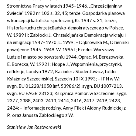
Stronnictwa Pracy w latach 1945–1946, „Chrześcijanin w
Świecie” 1982 nr 103 s. 32, 45; tenże, Gospodarka planowa
w koncepcji katolicko-społecznej, Kr. 1947 s. 31; tenże,
Historia ruchu chrześcijańsko-demokratycznego w Polsce,
W. 1989 II; Zabłocki J., Chrześcijańska Demokracja w kraju i
na emigracji 1947–1970, L. 1999; – Dąbrowska M., Dzienniki
powojenne 1945–1949, W. 1996 I; Exodus Warszawy.
Ludzie i miasto po powstaniu 1944, Oprac. M. Berezowska,
E. Borecka, W. 1992 I; Hoppe J., Wspomnienia, przyczynki,
refleksje, Londyn 1972; Kazimierz Studentowicz, folder
Książnicy Szczecińskiej, Szczecin 10 IX 1993; – IPN w W.:
sygn. BU 01228/1058 (mf. 53986/2), sygn. BU 1007/213,
sygn. BU EAGB 23123; Książnica Pomor. w Szczecinie: sygn.
2377, 2388, 2403, 2413, 2414, 2416, 2417, 2419, 2423,
2424; – Informacje rodziny, Anny Filek i Aldony Rudnickiej z
P., oraz Janusza Zabłockiego z W.
Stanisław Jan Rostworowsk
i