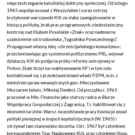
nieprzestrzeganie katolickiej doktryny społecznej. Od lutego
1965 współpracował z Wyszyńskim i coraz ostrzej
krytykował warszawski KIK za słabe zaangażowanie w
bieżącą politykę, brak prac programowych, niedostateczną
kontrolę nad Klubem Poselskim «Znak» oraz nadmierne
uzależnienie od środowiska „Tygodnika Powszechnego”.
Propagował własną ideę «chrześcijańskiego komunizmu»;
przeciwstawiając go systemowi politycznemu PRL, wzywał
działaczy KIK do podjęcia próby reformy ustrojowej w
Polsce. Stale liczył na reaktywowanie SP i w tym celu
kontaktował się z przedstawicielami władz PZPR, m.in. z
ministrem spraw wewnętrznych gen. Mieczysławem
Moczarem (właśc. Mikołaj Demko). Od początku r. 1965
pracował w Min. Finansów jako starszy radca w Biurze
Współpracy Gospodarczej z Zagranicą. T.r. habilitował się z
ekonomii na Uniw. Warsz. na podstawie pracy
Ewolucja zasad
polityki pieni
ęż
nej w krajach kapitalistycznych
(W. 1965) i
otrzymał tam stanowisko docenta. Od r. 1967 był członkiem
korespondentem Tow. Naukowego KUL oraz członkiem Stow.