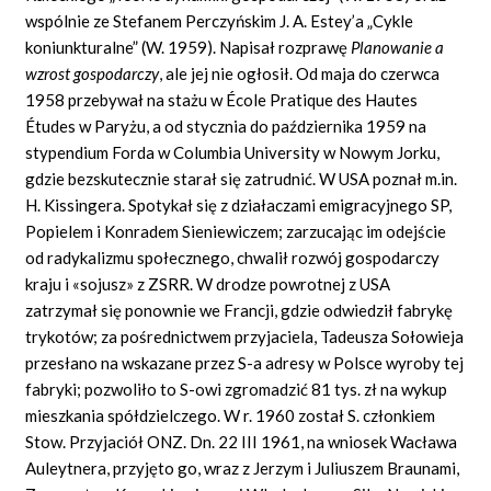
wspólnie ze Stefanem Perczyńskim J. A. Estey’a „Cykle
koniunkturalne” (W. 1959). Napisał rozprawę
Planowanie a
wzrost gospodarczy
,
ale jej nie ogłosił. Od maja do czerwca
1958 przebywał na stażu w École Pratique des Hautes
Études w Paryżu, a od stycznia do października 1959 na
stypendium Forda w Columbia University w Nowym Jorku,
gdzie bezskutecznie starał się zatrudnić. W USA poznał m.in.
H. Kissingera. Spotykał się z działaczami emigracyjnego SP,
Popielem i Konradem Sieniewiczem; zarzucając im odejście
od radykalizmu społecznego, chwalił rozwój gospodarczy
kraju i «sojusz» z ZSRR. W drodze powrotnej z USA
zatrzymał się ponownie we Francji, gdzie odwiedził fabrykę
trykotów; za pośrednictwem przyjaciela, Tadeusza Sołowieja
przesłano na wskazane przez S-a adresy w Polsce wyroby tej
fabryki; pozwoliło to S-owi zgromadzić 81 tys. zł na wykup
mieszkania spółdzielczego. W r. 1960 został S. członkiem
Stow. Przyjaciół ONZ. Dn. 22 III 1961, na wniosek Wacława
Auleytnera, przyjęto go, wraz z Jerzym i Juliuszem Braunami,