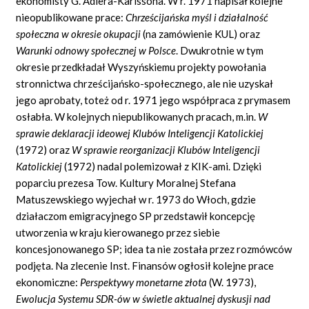
ekonomisty G. Adlera-Karlssona. W r. 1971 napisał kolejne
nieopublikowane prace:
Chrze
ś
cija
ń
ska my
ś
l i dzia
ł
alno
ść
spo
ł
eczna w okresie okupacji
(na zamówienie KUL) oraz
Warunki odnowy spo
ł
ecznej w Polsce
.
Dwukrotnie w tym
okresie przedkładał Wyszyńskiemu projekty powołania
stronnictwa chrześcijańsko-społecznego, ale nie uzyskał
jego aprobaty, toteż od r. 1971 jego współpraca z prymasem
osłabła. W kolejnych niepublikowanych pracach, m.in.
W
sprawie deklaracji ideowej Klub
ó
w Inteligencji Katolickiej
(1972) oraz
W sprawie reorganizacji Klub
ó
w Inteligencji
Katolickiej
(1972) nadal polemizował z KIK-ami. Dzięki
poparciu prezesa Tow. Kultury Moralnej Stefana
Matuszewskiego wyjechał w r. 1973 do Włoch, gdzie
działaczom emigracyjnego SP przedstawił koncepcję
utworzenia w kraju kierowanego przez siebie
koncesjonowanego SP; idea ta nie została przez rozmówców
podjęta. Na zlecenie Inst. Finansów ogłosił kolejne prace
ekonomiczne:
Perspektywy monetarne z
ł
ota
(W. 1973),
Ewolucja Systemu SDR-
ó
w w
ś
wietle aktualnej dyskusji nad