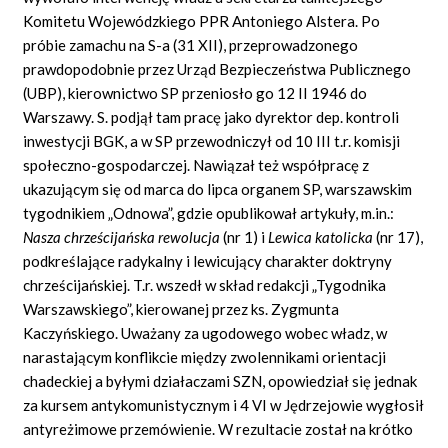
Komitetu Wojewódzkiego PPR Antoniego Alstera. Po
próbie zamachu na S-a (31 XII), przeprowadzonego
prawdopodobnie przez Urząd Bezpieczeństwa Publicznego
(UBP), kierownictwo SP przeniosło go 12 II 1946 do
Warszawy. S. podjął tam pracę jako dyrektor dep. kontroli
inwestycji BGK, a w SP przewodniczył od 10 III t.r. komisji
społeczno-gospodarczej. Nawiązał też współpracę z
ukazującym się od marca do lipca organem SP, warszawskim
tygodnikiem „Odnowa”, gdzie opublikował artykuły, m.in.:
Nasza chrze
ś
cija
ń
ska rewolucja
(nr 1) i
Lewica katolicka
(nr 17),
podkreślające radykalny i lewicujący charakter doktryny
chrześcijańskiej. T.r. wszedł w skład redakcji „Tygodnika
Warszawskiego”, kierowanej przez ks. Zygmunta
Kaczyńskiego. Uważany za ugodowego wobec władz, w
narastającym konflikcie między zwolennikami orientacji
chadeckiej a byłymi działaczami SZN, opowiedział się jednak
za kursem antykomunistycznym i 4 VI w Jędrzejowie wygłosił
antyreżimowe przemówienie. W rezultacie został na krótko