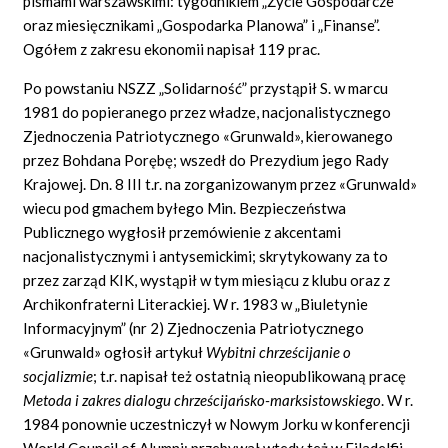
pismami warszawskimi: tygodnikiem „Życie Gospodarcze”
oraz miesięcznikami „Gospodarka Planowa” i „Finanse”.
Ogółem z zakresu ekonomii napisał 119 prac.
Po powstaniu NSZZ „Solidarność” przystąpił S. w marcu
1981 do popieranego przez władze, nacjonalistycznego
Zjednoczenia Patriotycznego «Grunwald», kierowanego
przez Bohdana Porębę; wszedł do Prezydium jego Rady
Krajowej. Dn. 8 III t.r. na zorganizowanym przez «Grunwald»
wiecu pod gmachem byłego Min. Bezpieczeństwa
Publicznego wygłosił przemówienie z akcentami
nacjonalistycznymi i antysemickimi; skrytykowany za to
przez zarząd KIK, wystąpił w tym miesiącu z klubu oraz z
Archikonfraterni Literackiej. W r. 1983 w „Biuletynie
Informacyjnym” (nr 2) Zjednoczenia Patriotycznego
«Grunwald» ogłosił artykuł
Wybitni chrze
ś
cijanie o
socjalizmie
;
t.r. napisał też ostatnią nieopublikowaną pracę
Metoda i zakres dialogu chrze
ś
cija
ń
sko-marksistowskiego
.
W r.
1984 ponownie uczestniczył w Nowym Jorku w konferencji
World Council of Alumni; przebywał wtedy też w Filadelfii.