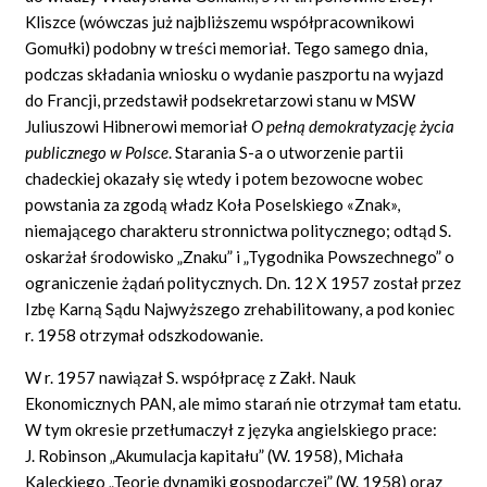
Kliszce (wówczas już najbliższemu współpracownikowi
Gomułki) podobny w treści memoriał. Tego samego dnia,
podczas składania wniosku o wydanie paszportu na wyjazd
do Francji, przedstawił podsekretarzowi stanu w MSW
Juliuszowi Hibnerowi memoriał
O pe
ł
n
ą
demokratyzacj
ę
ż
ycia
publicznego w Polsce
. Starania S-a o utworzenie partii
chadeckiej okazały się wtedy i potem bezowocne wobec
powstania za zgodą władz Koła Poselskiego «Znak»,
niemającego charakteru stronnictwa politycznego; odtąd S.
oskarżał środowisko „Znaku” i „Tygodnika Powszechnego” o
ograniczenie żądań politycznych. Dn. 12 X 1957 został przez
Izbę Karną Sądu Najwyższego zrehabilitowany, a pod koniec
r. 1958 otrzymał odszkodowanie.
W r. 1957 nawiązał S. współpracę z Zakł. Nauk
Ekonomicznych PAN, ale mimo starań nie otrzymał tam etatu.
W tym okresie przetłumaczył z języka angielskiego prace:
J. Robinson „Akumulacja kapitału” (W. 1958), Michała
Kaleckiego „Teorie dynamiki gospodarczej” (W. 1958) oraz