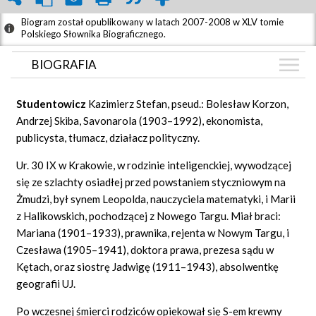
Biogram został opublikowany w latach 2007-2008 w XLV tomie
Polskiego Słownika Biograficznego.
BIOGRAFIA
BIOGRAFIA
Studentowicz
Kazimierz Stefan, pseud.: Bolesław Korzon,
GRAF POWIĄZAŃ
Andrzej Skiba, Savonarola (1903–1992), ekonomista,
publicysta, tłumacz, działacz polityczny.
DYSKUSJA
Mapa
Ur. 30 IX w Krakowie, w rodzinie inteligenckiej, wywodzącej
się ze szlachty osiadłej przed powstaniem styczniowym na
Żmudzi, był synem Leopolda, nauczyciela matematyki, i Marii
z Halikowskich, pochodzącej z Nowego Targu. Miał braci:
Mariana (1901–1933), prawnika, rejenta w Nowym Targu, i
Czesława (1905–1941), doktora prawa, prezesa sądu w
Kętach, oraz siostrę Jadwigę (1911–1943), absolwentkę
geografii UJ.
Po wczesnej śmierci rodziców opiekował się S-em krewny