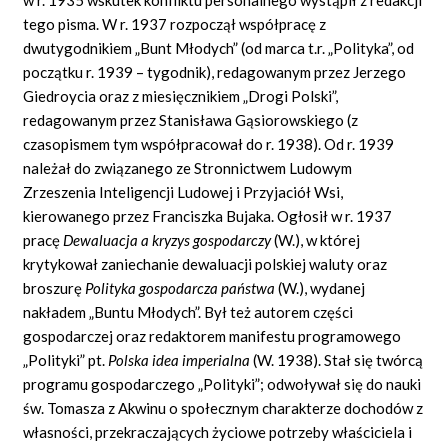
tego pisma. W r. 1937 rozpoczął współpracę z
dwutygodnikiem „Bunt Młodych” (od marca t.r. „Polityka”, od
początku r. 1939 – tygodnik), redagowanym przez Jerzego
Giedroycia oraz z miesięcznikiem „Drogi Polski”,
redagowanym przez Stanisława Gąsiorowskiego (z
czasopismem tym współpracował do r. 1938). Od r. 1939
należał do związanego ze Stronnictwem Ludowym
Zrzeszenia Inteligencji Ludowej i Przyjaciół Wsi,
kierowanego przez Franciszka Bujaka. Ogłosił w r. 1937
pracę
Dewaluacja a kryzys gospodarczy
(W.), w której
krytykował zaniechanie dewaluacji polskiej waluty oraz
broszurę
Polityka gospodarcza pa
ń
stwa
(W.), wydanej
nakładem „Buntu Młodych”. Był też autorem części
gospodarczej oraz redaktorem manifestu programowego
„Polityki” pt.
Polska idea imperialna
(W. 1938). Stał się twórcą
programu gospodarczego „Polityki”; odwoływał się do nauki
św. Tomasza z Akwinu o społecznym charakterze dochodów z
własności, przekraczających życiowe potrzeby właściciela i