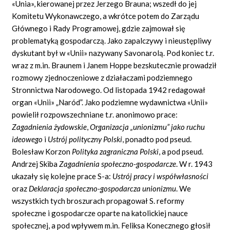
«Unia», kierowanej przez Jerzego Brauna; wszedł do jej
Komitetu Wykonawczego, a wkrótce potem do Zarządu
Głównego i Rady Programowej, gdzie zajmował się
problematyką gospodarczą. Jako zapalczywy i nieustępliwy
dyskutant był w «Unii» nazywany Savonarolą. Pod koniec t.r.
wraz z m.in. Braunem i Janem Hoppe bezskutecznie prowadził
rozmowy zjednoczeniowe z działaczami podziemnego
Stronnictwa Narodowego. Od listopada 1942 redagował
organ «Unii» „Naród”. Jako podziemne wydawnictwa «Unii»
powielił rozpowszechniane t.r. anonimowo prace:
Zagadnienia
ż
ydowskie
,
Organizacja
„
unionizmu
”
jako ruchu
ideowego
i
Ustr
ó
j polityczny Polski
, ponadto
pod pseud.
Bolesław Korzon
Polityka zagraniczna Polski
, a pod pseud.
Andrzej Skiba
Zagadnienia spo
ł
eczno-gospodarcze
.
W r. 1943
ukazały się kolejne prace S-a:
Ustr
ó
j pracy i wsp
ół
w
ł
asno
ś
ci
oraz
Deklaracja spo
ł
eczno-gospodarcza unionizmu
.
We
wszystkich tych broszurach propagował S. reformy
społeczne i gospodarcze oparte na katolickiej nauce
społecznej, a pod wpływem m.in. Feliksa Konecznego głosił