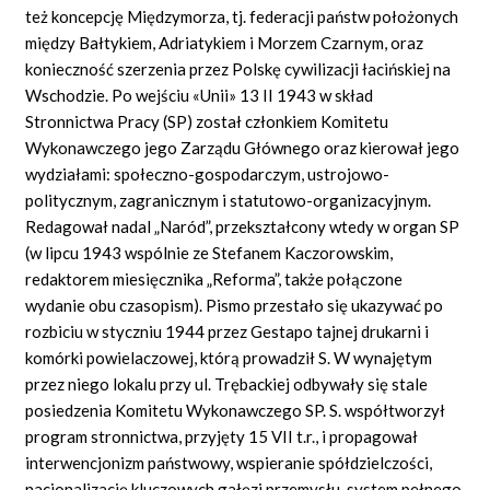
też koncepcję Międzymorza, tj. federacji państw położonych
między Bałtykiem, Adriatykiem i Morzem Czarnym, oraz
konieczność szerzenia przez Polskę cywilizacji łacińskiej na
Wschodzie. Po wejściu «Unii» 13 II 1943 w skład
Stronnictwa Pracy (SP) został członkiem Komitetu
Wykonawczego jego Zarządu Głównego oraz kierował jego
wydziałami: społeczno-gospodarczym, ustrojowo-
politycznym, zagranicznym i statutowo-organizacyjnym.
Redagował nadal „Naród”, przekształcony wtedy w organ SP
(w lipcu 1943 wspólnie ze Stefanem Kaczorowskim,
redaktorem miesięcznika „Reforma”, także połączone
wydanie obu czasopism). Pismo przestało się ukazywać po
rozbiciu w styczniu 1944 przez Gestapo tajnej drukarni i
komórki powielaczowej, którą prowadził S. W wynajętym
przez niego lokalu przy ul. Trębackiej odbywały się stale
posiedzenia Komitetu Wykonawczego SP. S. współtworzył
program stronnictwa, przyjęty 15 VII t.r., i propagował
interwencjonizm państwowy, wspieranie spółdzielczości,
nacjonalizację kluczowych gałęzi przemysłu, system pełnego