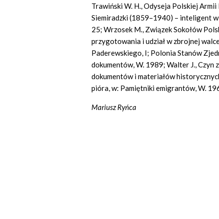
Trawiński W. H., Odyseja Polskiej Armii
Siemiradzki (1859–1940) – inteligent w p
25; Wrzosek M., Związek Sokołów Pols
przygotowania i udział w zbrojnej walce
Paderewskiego, I; Polonia Stanów Zj
dokumentów, W. 1989; Walter J., Czyn 
dokumentów i materiałów historycznych, 
pióra, w: Pamiętniki emigrantów, W. 196
Mariusz Ryńca