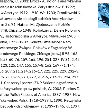
aspora, Kr. 2001; Brożek A., Polonia amerykańska
dacja Kościuszkowska. Zarys dziejów, P. 1992;
 w Ameryce 1912–1918, Wr. 1983; Gronikowski K.,
tałtowanie się ideologii polskich Amerykanów
r 2 s. 91; Haiman M., Zjednoczenie Polskie
8, Chicago 1948; Kołodziej E., Dzieje Polonii w
., Historia polska w Ameryce, Milwaukee 1905 II
olonia, 1922–1939. Geneza i działalność Rady
 Światowego Związku Polaków z Zagranicy, W.
rodowego Polskiego, Chicago [b.r.w.] II 95, 163,
, 53, 60, 76, 159, 165, 196, 251, 327, IV 31–2, 45,
 123, 125, 147, 155, 157–8, 162, 169–71, 174,
06, 209, 211, 214, 216–17, 221, 225, 229, 232–3,
, 262–3, 266, 273, 279, 282–6, 289–92, 294, 297,
., Cenzorzy i prezesi ZNP. Szkice biograficzne, s.
rykańscy wobec spraw polskich, W. 2003; Pienkos D.
y of the Polish Falcons of America 1887–1987, New
kańska wobec Polski 1918–1939, L. 1990; Reczyńska
wobec polskich problemów lat 1939–1945, Kr. 1997;