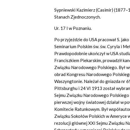
Sypniewski Kazimierz (Casimir) (1877–1
Stanach Zjednoczonych.
Ur. 17 I w Poznaniu.
Po przyjeździe do USA pracował S. jako n
Seminarium Polskim św. św. Cyryla i Me
Prawdopodobnie ukończył w USA studia 
Franciszkiem Piekarskim, prowadził kanc
Związku Narodowego Polskiego. Był ws
obrad Kongresu Narodowego Polskieg
Waszyngtonie. Należał do gniazda nr 
Pittsburghu i 24 VI 1913 został wybra
Sejmu Związku Narodowego Polskiego o
pierwszej wojny światowej działał w 
Komitecie Ratunkowym. Był współautor
Związku Sokołów Polskich w Ameryce w 
rezolucji głównej XXI Sejmu Związku 