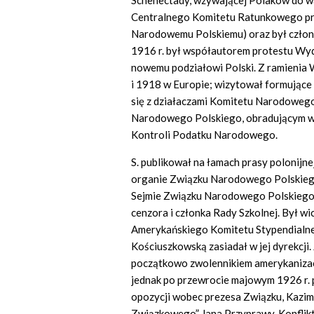
Schenectady, wzywającej Polaków do wa
Centralnego Komitetu Ratunkowego p
Narodowemu Polskiemu) oraz był członk
1916 r. był współautorem protestu Wydz
nowemu podziałowi Polski. Z ramienia
i 1918 w Europie; wizytował formujące s
się z działaczami Komitetu Narodowego
Narodowego Polskiego, obradującym w r
Kontroli Podatku Narodowego.
S. publikował na łamach prasy polonijne
organie Związku Narodowego Polskiego 
Sejmie Związku Narodowego Polskiego w
cenzora i członka Rady Szkolnej. Był w
Amerykańskiego Komitetu Stypendialneg
Kościuszkowską zasiadał w jej dyrekcj
początkowo zwolennikiem amerykanizacj
jednak po przewrocie majowym 1926 r. p
opozycji wobec prezesa Związku, Kazimi
Związkowego” Jana Przyprawy. Konflik