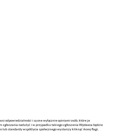
i odpowiedzialności i są one wyłącznie opiniami osób, które je
 zgłaszania nadużyć i w przypadku takiego zgłoszenia Wydawca będzie
o lub standardy współżycia społecznego wystarczy kliknąć ikonę flagi,