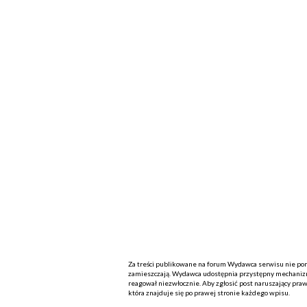
Za treści publikowane na forum Wydawca serwisu nie ponos
zamieszczają. Wydawca udostępnia przystępny mechanizm
reagował niezwłocznie. Aby zgłosić post naruszający praw
która znajduje się po prawej stronie każdego wpisu.