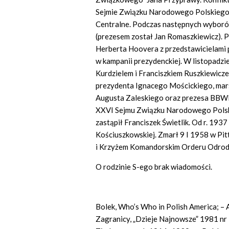
Sejmie Związku Narodowego Polskiego 
Centralne. Podczas następnych wyboró
(prezesem został Jan Romaszkiewicz). 
Herberta Hoovera z przedstawicielami p
w kampanii prezydenckiej. W listopadzi
Kurdzielem i Franciszkiem Ruszkiewiczem
prezydenta Ignacego Mościckiego, mars
Augusta Zaleskiego oraz prezesa BBW
XXVI Sejmu Związku Narodowego Polski
zastąpił Franciszek Świetlik. Od r. 193
Kościuszkowskiej. Zmarł 9 I 1958 w Pi
i Krzyżem Komandorskim Orderu Odrodz
O rodzinie S-ego brak wiadomości.
Bolek, Who’s Who in Polish America; –
Zagranicy, „Dzieje Najnowsze” 1981 nr 3