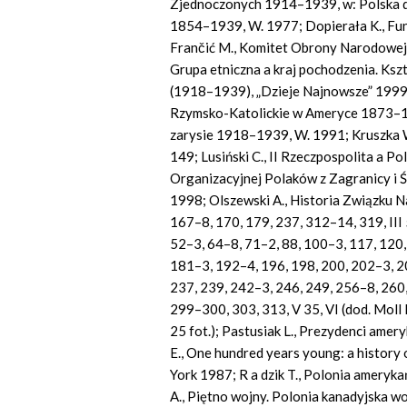
Zjednoczonych 1914–1939, w: Polska di
1854–1939, W. 1977; Dopierała K., Fun
Frančić M., Komitet Obrony Narodowej
Grupa etniczna a kraj pochodzenia. Ksz
(1918–1939), „Dzieje Najnowsze” 1999 n
Rzymsko-Katolickie w Ameryce 1873–194
zarysie 1918–1939, W. 1991; Kruszka W
149; Lusiński C., II Rzeczpospolita a P
Organizacyjnej Polaków z Zagranicy i
1998; Olszewski A., Historia Związku Na
167–8, 170, 179, 237, 312–14, 319, III 5
52–3, 64–8, 71–2, 88, 100–3, 117, 120,
181–3, 192–4, 196, 198, 200, 202–3, 2
237, 239, 242–3, 246, 249, 256–8, 260
299–300, 303, 313, V 35, VI (dod. Moll H
25 fot.); Pastusiak L., Prezydenci ame
E., One hundred years young: a histor
York 1987; R a dzik T., Polonia amery
A., Piętno wojny. Polonia kanadyjska 