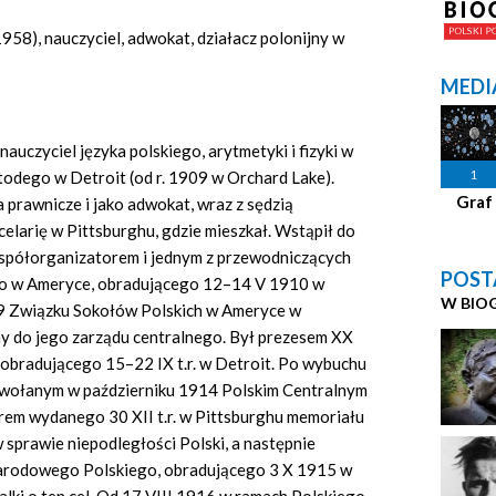
958), nauczyciel, adwokat, działacz polonijny w
MEDI
auczyciel języka polskiego, arytmetyki i fizyki w
1
todego w Detroit (od r. 1909 w Orchard Lake).
Graf
prawnicze i jako adwokat, wraz z sędzią
elarię w Pittsburghu, gdzie mieszkał. Wstąpił do
półorganizatorem i jednym z przewodniczących
POST
o w Ameryce, obradującego 12–14 V 1910 w
W BIO
69 Związku Sokołów Polskich w Ameryce w
ny do jego zarządu centralnego. Był prezesem XX
bradującego 15–22 IX t.r. w Detroit. Po wybuchu
powołanym w październiku 1914 Polskim Centralnym
em wydanego 30 XII t.r. w Pittsburghu memoriału
sprawie niepodległości Polski, a następnie
Narodowego Polskiego, obradującego 3 X 1915 w