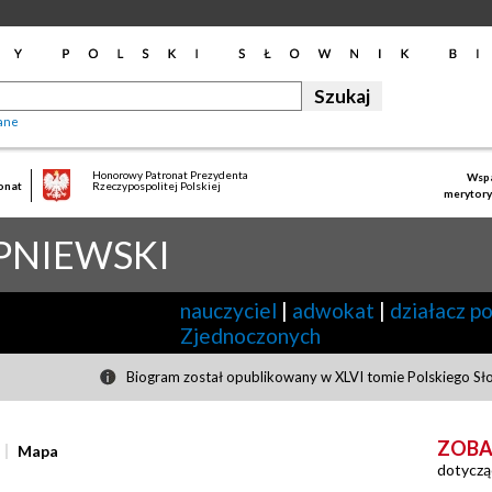
ane
Honorowy Patronat Prezydenta
Wspa
onat
Rzeczypospolitej Polskiej
merytory
PNIEWSKI
nauczyciel
|
adwokat
|
działacz p
Zjednoczonych
Biogram został opublikowany w XLVI tomie Polskiego Sł
ZOBA
Mapa
dotyczą