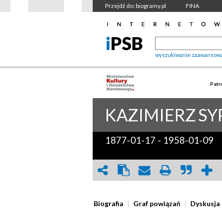
Przejdź do: biogramy.pl
FINA
wyszukiwanie zaawansow
Patr
KAZIMIERZ
SY
1877-01-17
-
1958-01-09
Biografia
Graf powiązań
Dyskusja