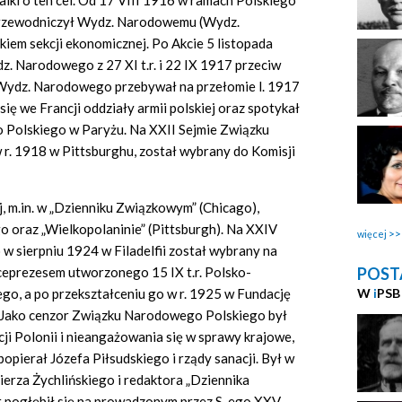
lki o ten cel. Od 17 VIII 1916 w ramach Polskiego
rzewodniczył Wydz. Narodowemu (Wydz.
iem sekcji ekonomicznej. Po Akcie 5 listopada
. Narodowego z 27 XI t.r. i 22 IX 1917 przeciw
 Wydz. Narodowego przebywał na przełomie l. 1917
ię we Francji oddziały armii polskiej oraz spotykał
 Polskiego w Paryżu. Na XXII Sejmie Związku
. 1918 w Pittsburghu, został wybrany do Komisji
j, m.in. w „Dzienniku Związkowym” (Chicago),
oraz „Wielkopolaninie” (Pittsburgh). Na XXIV
więcej
 sierpniu 1924 w Filadelfii został wybrany na
POST
iceprezesem utworzonego 15 IX t.r. Polsko-
W
i
PSB
o, a po przekształceniu go w r. 1925 w Fundację
i. Jako cenzor Związku Narodowego Polskiego był
i Polonii i nieangażowania się w sprawy krajowe,
opierał Józefa Piłsudskiego i rządy sanacji. Był w
erza Żychlińskiego i redaktora „Dziennika
t pogłębił się na prowadzonym przez S-ego XXV