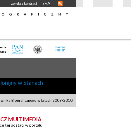
A
zwiększ kontrast
A
A
rcie
czne
olonijny w Stanach
ownika Biograficznego w latach 2009-2010.
CZ MULTIMEDIA
ce tej postaci w portalu