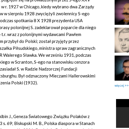
w r. 1927 w Chicago, kiedy wybrano dwa Zarządy
w w sierpniu 1928 zwyciężyli zwolennicy S-ego
Podczas spotkania 8 X 1928 prezydenta USA
rasy polonijnej S. zadeklarował poparcie dla niego
e t.r. wraz z polonijnymi wydawcami Pawłem
 przybył do Polski; został przyjęty przez
załka Piłsudskiego, ministra spraw zagranicznych
R Walerego Sławka. We wrześniu 1931, podczas
ego w Scranton, S-ego na stanowisku cenzora
7 zasiadał S. w Radzie Nadzorczej Fundacji
ttsburghu. Był odznaczony Mieczami Hallerowskimi
enia Polski (1932).
więcej
 Albin J., Geneza Światowego Związku Polaków z
 s. 69; Biskupski M. B., Polska diaspora w Stanach