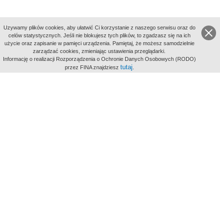
Uzywamy plików cookies, aby ułatwić Ci korzystanie z naszego serwisu oraz do
celów statystycznych. Jeśli nie blokujesz tych plików, to zgadzasz się na ich
użycie oraz zapisanie w pamięci urządzenia. Pamiętaj, że możesz samodzielnie
zarządzać cookies, zmieniając ustawienia przeglądarki.
Indeksy:
Informację o realizacji Rozporządzenia o Ochronie Danych Osobowych (RODO)
aktywności
tutaj
przez FINA znajdziesz
.
alfabetyczny
tematyczny
miejsc
Filmoteka Narodowa - Instytut Audiowizualny
Narodowe
Archiwum Cyfrowe
Wydawcą Polskiego Portalu
Biograficznego jest Filmoteka
Narodowa - Instytut Audiowizualny
All Rights Reserved 2017 Filmoteka
Narodowa - Instytut Audiowizualny
Polityka prywatności
Informacje o projekcie