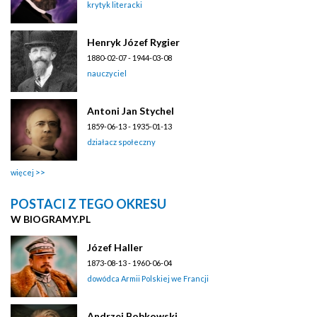
krytyk literacki
Henryk Józef Rygier
1880-02-07 - 1944-03-08
nauczyciel
Antoni Jan Stychel
1859-06-13 - 1935-01-13
działacz społeczny
więcej
POSTACI Z TEGO OKRESU
W BIOGRAMY.PL
Józef Haller
1873-08-13 - 1960-06-04
dowódca Armii Polskiej we Francji
Andrzej Bobkowski