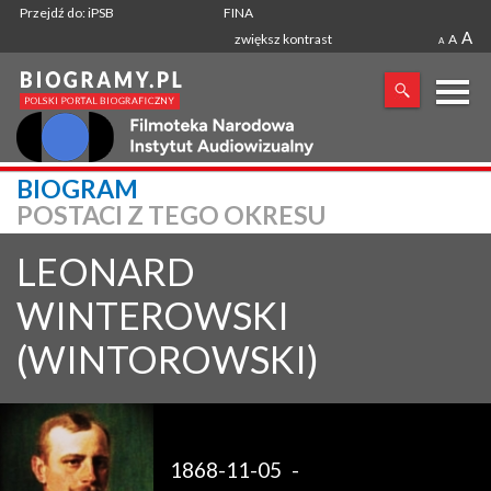
Przejdź do: iPSB
FINA
A
zwiększ kontrast
A
A
X
BIOGRAM
POSTACI Z TEGO OKRESU
SZUKANA FRAZA
LEONARD
WINTEROWSKI
(WINTOROWSKI)
1868-11-05
-