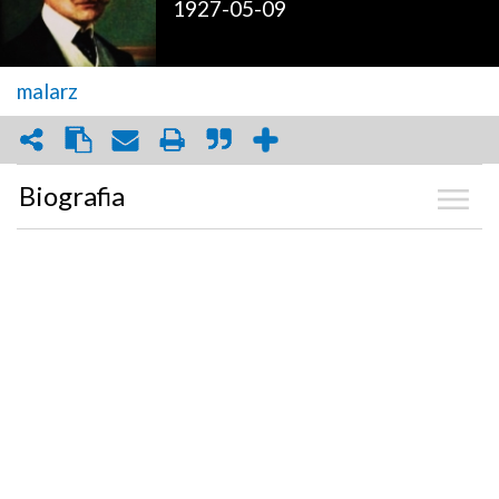
1927-05-09
malarz
Biografia
Kalendarium
Zdjęcia
(29)
Graf powiązań
Dyskusja
Mapa