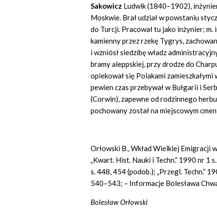
Sakowicz
Ludwik (1840–1902), inżynier
Moskwie. Brał udział w powstaniu styc
do Turcji. Pracował tu jako inżynier; m
kamienny przez rzekę Tygrys, zachowan
i wzniósł siedzibę władz administracyj
bramy aleppskiej, przy drodze do Charpu
opiekował się Polakami zamieszkałymi w
pewien czas przebywał w Bułgarii i Ser
(Corwin), zapewne od rodzinnego herbu
pochowany został na miejscowym cmen
Orłowski B., Wkład Wielkiej Emigracji 
„Kwart. Hist. Nauki i Techn.” 1990 nr 1 s
s. 448, 454 (podob.); „Przegl. Techn.” 190
540–543; – Informacje Bolesława Chwa
Bolesław Orłowski