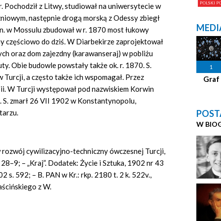
. Pochodził z Litwy, studiował na uniwersytecie w
zniowym, następnie drogą morską z Odessy zbiegł
MEDI
. in. w Mossulu zbudował w r. 1870 most łukowy
y częściowo do dziś. W Diarbekirze zaprojektował
nych oraz dom zajezdny (karawanseraj) w pobliżu
ty. Obie budowle powstały także ok. r. 1870. S.
1
 Turcji, a często także ich wspomagał. Przez
Graf
bii. W Turcji występował pod nazwiskiem Korwin
. S. zmarł 26 VII 1902 w Konstantynopolu,
POST
tarzu.
W BIO
w rozwój cywilizacyjno-techniczny ówczesnej Turcji,
. 28–9; – „Kraj”. Dodatek: Życie i Sztuka, 1902 nr 43
2 s. 592; – B. PAN w Kr.: rkp. 2180 t. 2 k. 522v.,
ścińskiego z W.