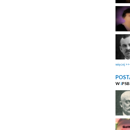
więcej
POST
W
i
PSB