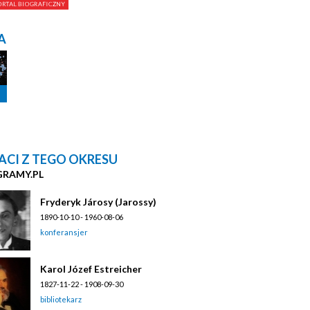
A
ACI Z TEGO OKRESU
GRAMY.PL
Fryderyk Járosy (Jarossy)
1890-10-10 - 1960-08-06
konferansjer
Karol Józef Estreicher
1827-11-22 - 1908-09-30
bibliotekarz