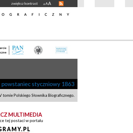
A
zwiększ kontrast
A
A
rcie
czne
|
powstaniec styczniowy 1863
 tomie Polskiego Słownika Biograficznego.
CZ MULTIMEDIA
ce tej postaci w portalu