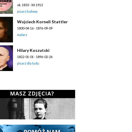
ok. 1833 - XII 1913
pisarz ludowy
Wojciech Korneli Stattler
1800-04-16 - 1876-09-09
malarz
Hilary Koszutski
1822-01-01 - 1896-02-26
pisarz dla ludu