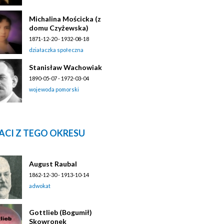
Michalina Mościcka (z
domu Czyżewska)
1871-12-20 - 1932-08-18
działaczka społeczna
Stanisław Wachowiak
1890-05-07 - 1972-03-04
wojewoda pomorski
ACI Z TEGO OKRESU
August Raubal
1862-12-30 - 1913-10-14
adwokat
Gottlieb (Bogumił)
Skowronek