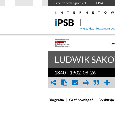
Przejdź do: biogramy.pl
FINA
wyszukiwanie zaawansow
Patr
LUDWIK
SAKO
1840
-
1902-08-26
Biografia
Graf powiązań
Dyskusja