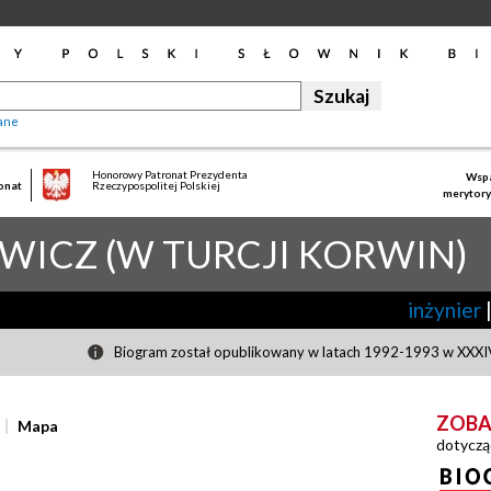
ane
Honorowy Patronat Prezydenta
Wspa
onat
Rzeczypospolitej Polskiej
merytory
WICZ (W TURCJI KORWIN)
inżynier
Biogram został opublikowany w latach 1992-1993 w XXXIV
ZOBA
Mapa
dotyczą