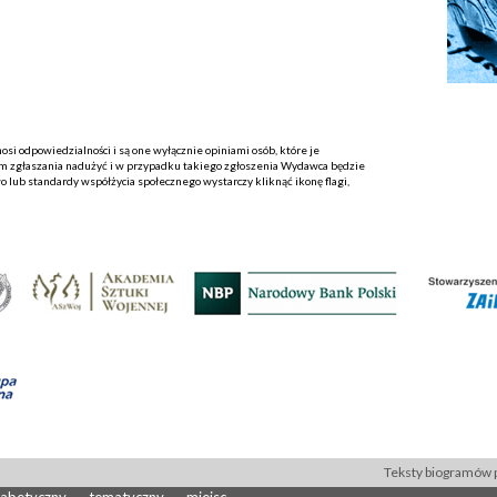
i odpowiedzialności i są one wyłącznie opiniami osób, które je
 zgłaszania nadużyć i w przypadku takiego zgłoszenia Wydawca będzie
o lub standardy współżycia społecznego wystarczy kliknąć ikonę flagi,
Teksty biogramów p