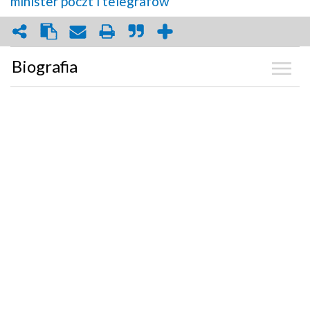
minister poczt i telegrafów
Biografia
Kalendarium
Zdjęcia
(2)
Graf powiązań
Dyskusja
Mapa