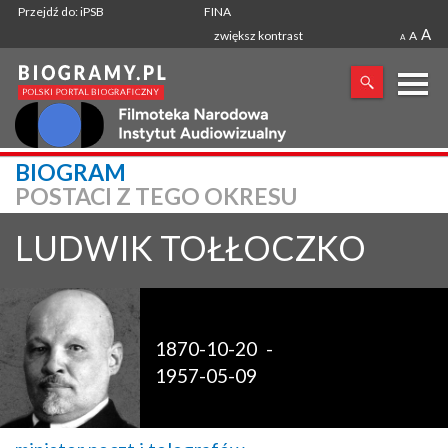
Przejdź do: iPSB
FINA
A
zwiększ kontrast
A
A
X
BIOGRAM
POSTACI Z TEGO OKRESU
SZUKANA FRAZA
LUDWIK
TOŁŁOCZKO
1870-10-20
-
1957-05-09