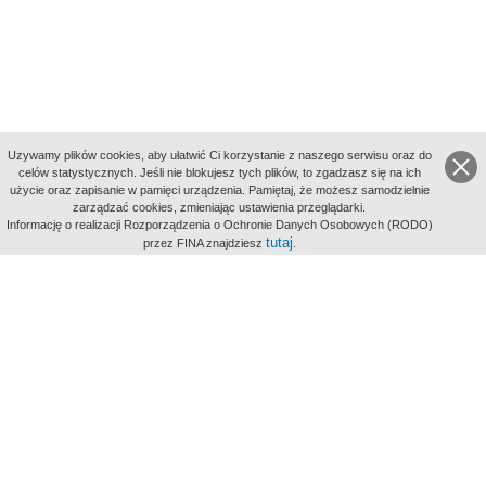
Uzywamy plików cookies, aby ułatwić Ci korzystanie z naszego serwisu oraz do
celów statystycznych. Jeśli nie blokujesz tych plików, to zgadzasz się na ich
użycie oraz zapisanie w pamięci urządzenia. Pamiętaj, że możesz samodzielnie
zarządzać cookies, zmieniając ustawienia przeglądarki.
Indeksy:
Informację o realizacji Rozporządzenia o Ochronie Danych Osobowych (RODO)
aktywności
tutaj
przez FINA znajdziesz
.
alfabetyczny
tematyczny
miejsc
Filmoteka Narodowa - Instytut Audiowizualny
Narodowe
Archiwum Cyfrowe
Wydawcą Polskiego Portalu