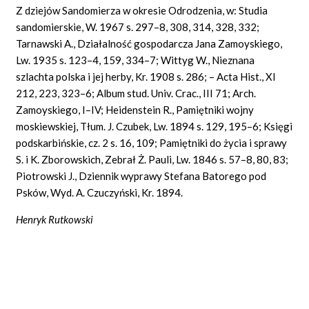
Z dziejów Sandomierza w okresie Odrodzenia, w: Studia
sandomierskie, W. 1967 s. 297–8, 308, 314, 328, 332;
Tarnawski A., Działalność gospodarcza Jana Zamoyskiego,
Lw. 1935 s. 123–4, 159, 334–7; Wittyg W., Nieznana
szlachta polska i jej herby, Kr. 1908 s. 286; – Acta Hist., XI
212, 223, 323–6; Album stud. Univ. Crac., III 71; Arch.
Zamoyskiego, I–IV; Heidenstein R., Pamiętniki wojny
moskiewskiej, Tłum. J. Czubek, Lw. 1894 s. 129, 195–6; Księgi
podskarbińskie, cz. 2 s. 16, 109; Pamiętniki do życia i sprawy
S. i K. Zborowskich, Zebrał Ż. Pauli, Lw. 1846 s. 57–8, 80, 83;
Piotrowski J., Dziennik wyprawy Stefana Batorego pod
Psków, Wyd. A. Czuczyński, Kr. 1894.
Henryk Rutkowski