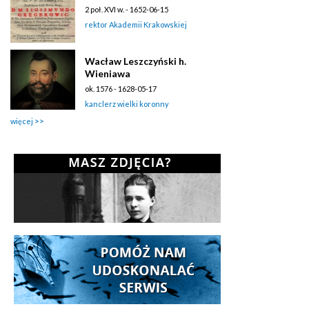
2 poł. XVI w. - 1652-06-15
rektor Akademii Krakowskiej
Wacław Leszczyński h.
Wieniawa
ok. 1576 - 1628-05-17
kanclerz wielki koronny
więcej