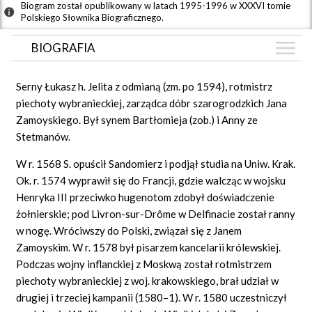
Biogram został opublikowany w latach 1995-1996 w XXXVI tomie
Polskiego Słownika Biograficznego.
BIOGRAFIA
BIOGRAFIA
Serny Łukasz h. Jelita z odmianą (zm. po 1594), rotmistrz
ARTYKUŁY
piechoty wybranieckiej, zarządca dóbr szarogrodzkich Jana
(1)
Zamoyskiego. Był synem Bartłomieja (zob.) i Anny ze
GRAF POWIĄZAŃ
Stetmanów.
DYSKUSJA
W r. 1568 S. opuścił Sandomierz i podjął studia na Uniw. Krak.
Ok. r. 1574 wyprawił się do Francji, gdzie walcząc w wojsku
Henryka III przeciwko hugenotom zdobył doświadczenie
żołnierskie; pod Livron-sur-Drôme w Delfinacie został ranny
w nogę. Wróciwszy do Polski, związał się z Janem
Zamoyskim. W r. 1578 był pisarzem kancelarii królewskiej.
Podczas wojny inflanckiej z Moskwą został rotmistrzem
piechoty wybranieckiej z woj. krakowskiego, brał udział w
drugiej i trzeciej kampanii (1580–1). W r. 1580 uczestniczył