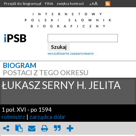
A
Przejdź do: biogramy.pl
FINA
zwiększ kontrast
A
A
wyszukiwanie zaawansowane
BIOGRAM
POSTACI Z TEGO OKRESU
ŁUKASZ
SERNY H. JELITA
1 poł. XVI
-
po 1594
rotmistrz
|
zarządca dóbr