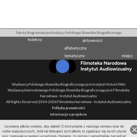
Teksty biogramów pochodzą z Polskiego Słownika Biograficznego
Indeksy:
aktywności
alfabetyczny
tematyczny
miejsc
Wydawcą Polskiego Słownika Biograficznego jest Instytut Historii PAN
Wydawcą Internetowego Polskiego Słownika Biograficznego jest Filmoteka
Narodowa - Instytut Audiowizualny
All Rights Reserved 2014-
2026
Filmoteka Narodowa - Instytut Audiowizualny
Polityka prywatności
Informacje o projekcie
Kontakt
Uzywamy plików cookies, aby ułatwić Ci korzystanie z naszego serwisu oraz do
Regulamin
celów statystycznych. Jeśli nie blokujesz tych plików, to zgadzasz się na ich użycie
Mapa strony
oraz zapisanie w pamięci urządzenia. Pamiętaj, że możesz samodzielnie zarządzać