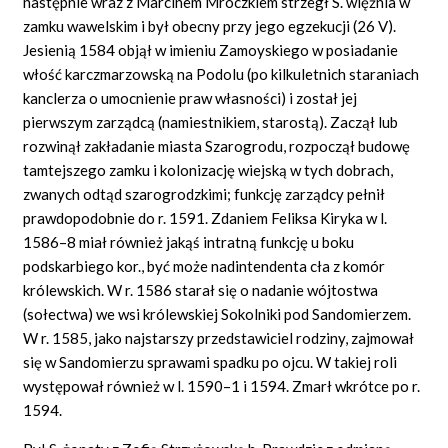
następnie wraz z Marcinem Mroczkiem strzegł S. więźnia w
zamku wawelskim i był obecny przy jego egzekucji (26 V).
Jesienią 1584 objął w imieniu Zamoyskiego w posiadanie
włość karczmarzowską na Podolu (po kilkuletnich staraniach
kanclerza o umocnienie praw własności) i został jej
pierwszym zarządcą (namiestnikiem, starostą). Zaczął lub
rozwinął zakładanie miasta Szarogrodu, rozpoczął budowę
tamtejszego zamku i kolonizację wiejską w tych dobrach,
zwanych odtąd szarogrodzkimi; funkcję zarządcy pełnił
prawdopodobnie do r. 1591. Zdaniem Feliksa Kiryka w l.
1586–8 miał również jakąś intratną funkcję u boku
podskarbiego kor., być może nadintendenta cła z komór
królewskich. W r. 1586 starał się o nadanie wójtostwa
(sołectwa) we wsi królewskiej Sokolniki pod Sandomierzem.
W r. 1585, jako najstarszy przedstawiciel rodziny, zajmował
się w Sandomierzu sprawami spadku po ojcu. W takiej roli
występował również w l. 1590–1 i 1594. Zmarł wkrótce po r.
1594.