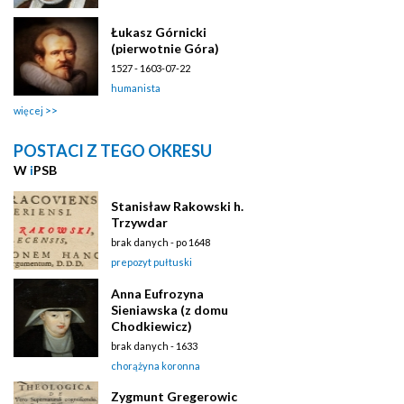
Łukasz Górnicki
(pierwotnie Góra)
1527 - 1603-07-22
humanista
więcej
POSTACI Z TEGO OKRESU
W
i
PSB
Stanisław Rakowski h.
Trzywdar
brak danych - po 1648
prepozyt pułtuski
Anna Eufrozyna
Sieniawska (z domu
Chodkiewicz)
brak danych - 1633
chorążyna koronna
Zygmunt Gregerowic