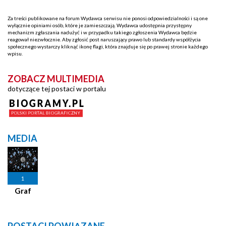
Za treści publikowane na forum Wydawca serwisu nie ponosi odpowiedzialności i są one
wyłącznie opiniami osób, które je zamieszczają. Wydawca udostępnia przystępny
mechanizm zgłaszania nadużyć i w przypadku takiego zgłoszenia Wydawca będzie
reagował niezwłocznie. Aby zgłosić post naruszający prawo lub standardy współżycia
społecznego wystarczy kliknąć ikonę flagi, która znajduje się po prawej stronie każdego
wpisu.
ZOBACZ MULTIMEDIA
dotyczące tej postaci w portalu
MEDIA
1
Graf
POSTACI POWIĄZANE