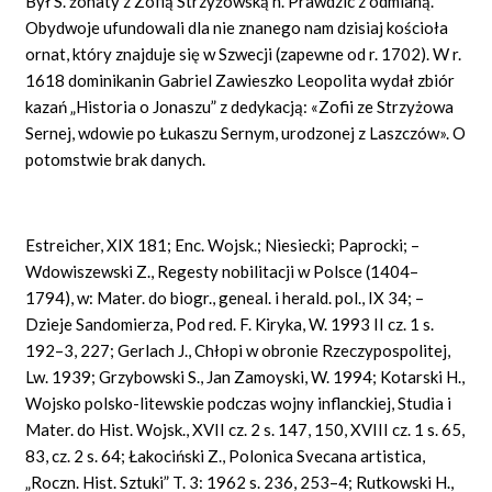
Był S. żonaty z Zofią Strzyżowską h. Prawdzic z odmianą.
Obydwoje ufundowali dla nie znanego nam dzisiaj kościoła
ornat, który znajduje się w Szwecji (zapewne od r. 1702). W r.
1618 dominikanin Gabriel Zawieszko Leopolita wydał zbiór
kazań „Historia o Jonaszu” z dedykacją: «Zofii ze Strzyżowa
Sernej, wdowie po Łukaszu Sernym, urodzonej z Laszczów». O
potomstwie brak danych.
Estreicher, XIX 181; Enc. Wojsk.; Niesiecki; Paprocki; –
Wdowiszewski Z., Regesty nobilitacji w Polsce (1404–
1794), w: Mater. do biogr., geneal. i herald. pol., IX 34; –
Dzieje Sandomierza, Pod red. F. Kiryka, W. 1993 II cz. 1 s.
192–3, 227; Gerlach J., Chłopi w obronie Rzeczypospolitej,
Lw. 1939; Grzybowski S., Jan Zamoyski, W. 1994; Kotarski H.,
Wojsko polsko-litewskie podczas wojny inflanckiej, Studia i
Mater. do Hist. Wojsk., XVII cz. 2 s. 147, 150, XVIII cz. 1 s. 65,
83, cz. 2 s. 64; Łakociński Z., Polonica Svecana artistica,
„Roczn. Hist. Sztuki” T. 3: 1962 s. 236, 253–4; Rutkowski H.,