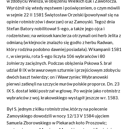
w zdobyciu Wieliża, w oblężeniu Wielkich Łuk i Zawołocza.
Wyróżnił się wtedy męstwem i poświęceniem, o czym mówili
w sejmie 22 II 1581 Świętosław Orzelski (powoływał się na
opinie rotmistrzów i dworzan) oraz Zamoyski. Tegoż dnia
Stefan Batory nobilitował S-ego, a także jego ojca i
rodzeństwo; na wniosek kanclerza otrzymali oni herb Jelita z
odmianą (w klejnocie znalazło się godło z herbu Radwan,
który rodzina podobno dawniej posiadała). W kampanii 1581
r., w sierpniu, rota S-ego liczyła 106 wybrańców i 80
żołnierzy zaciężnych. Podczas oblężenia Pskowa S. brał
udział 8 IX w brawurowym szturmie i przejściowym zdobyciu
dwóch baszt twierdzy; on i Wawrzyniec Wybranowski
pierwsi zatknęli na szczycie murów polskie proporce. Dn. 23
IX S. dostał lekki postrzał w głowę. Po wojnie jako rotmistrz
wybrańców z woj. krakowskiego wystąpił jeszcze w r. 1583.
Był S. jednym z kilku rotmistrzów, którzy na polecenie
Zamoyskiego dowodzili w nocy 12/13 V 1584 ujęciem
Samuela Zborowskiego w Piekarach koło Proszowic;