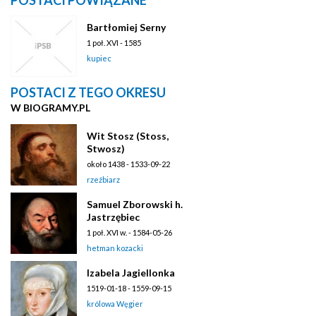
Bartłomiej Serny
1 poł. XVI - 1585
kupiec
POSTACI Z TEGO OKRESU
W BIOGRAMY.PL
Wit Stosz (Stoss,
Stwosz)
około 1438 - 1533-09-22
rzeźbiarz
Samuel Zborowski h.
Jastrzębiec
1 poł. XVI w. - 1584-05-26
hetman kozacki
Izabela Jagiellonka
1519-01-18 - 1559-09-15
królowa Węgier