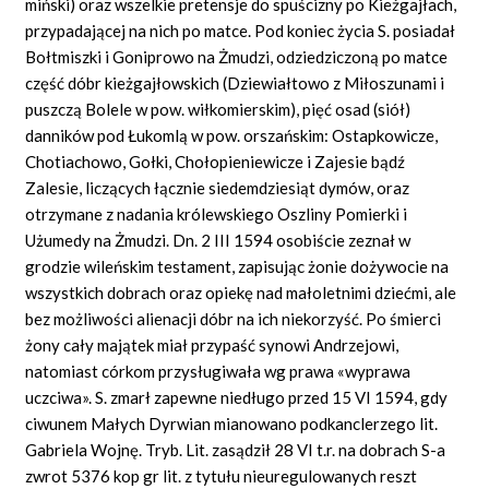
miński) oraz wszelkie pretensje do spuścizny po Kieżgajłach,
przypadającej na nich po matce. Pod koniec życia S. posiadał
Bołtmiszki i Goniprowo na Żmudzi, odziedziczoną po matce
część dóbr kieżgajłowskich (Dziewiałtowo z Miłoszunami i
puszczą Bolele w pow. wiłkomierskim), pięć osad (siół)
danników pod Łukomlą w pow. orszańskim: Ostapkowicze,
Chotiachowo, Gołki, Chołopieniewicze i Zajesie bądź
Zalesie, liczących łącznie siedemdziesiąt dymów, oraz
otrzymane z nadania królewskiego Oszliny Pomierki i
Użumedy na Żmudzi. Dn. 2 III 1594 osobiście zeznał w
grodzie wileńskim testament, zapisując żonie dożywocie na
wszystkich dobrach oraz opiekę nad małoletnimi dziećmi, ale
bez możliwości alienacji dóbr na ich niekorzyść. Po śmierci
żony cały majątek miał przypaść synowi Andrzejowi,
natomiast córkom przysługiwała wg prawa «wyprawa
uczciwa». S. zmarł zapewne niedługo przed 15 VI 1594, gdy
ciwunem Małych Dyrwian mianowano podkanclerzego lit.
Gabriela Wojnę. Tryb. Lit. zasądził 28 VI t.r. na dobrach S-a
zwrot 5376 kop gr lit. z tytułu nieuregulowanych reszt