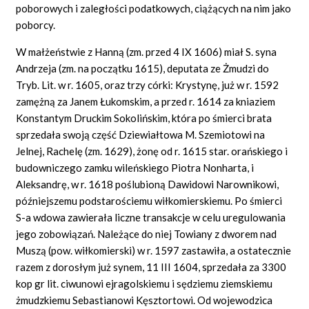
poborowych i zaległości podatkowych, ciążących na nim jako
poborcy.
W małżeństwie z Hanną (zm. przed 4 IX 1606) miał S. syna
Andrzeja (zm. na początku 1615), deputata ze Żmudzi do
Tryb. Lit. w r. 1605, oraz trzy córki: Krystynę, już w r. 1592
zamężną za Janem Łukomskim, a przed r. 1614 za kniaziem
Konstantym Druckim Sokolińskim, która po śmierci brata
sprzedała swoją część Dziewiałtowa M. Szemiotowi na
Jelnej, Rachelę (zm. 1629), żonę od r. 1615 star. orańskiego i
budowniczego zamku wileńskiego Piotra Nonharta, i
Aleksandrę, w r. 1618 poślubioną Dawidowi Narownikowi,
późniejszemu podstarościemu wiłkomierskiemu. Po śmierci
S-a wdowa zawierała liczne transakcje w celu uregulowania
jego zobowiązań. Należące do niej Towiany z dworem nad
Muszą (pow. wiłkomierski) w r. 1597 zastawiła, a ostatecznie
razem z dorosłym już synem, 11 III 1604, sprzedała za 3300
kop gr lit. ciwunowi ejragolskiemu i sędziemu ziemskiemu
żmudzkiemu Sebastianowi Kęsztortowi. Od wojewodzica