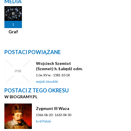
MEDIA
1
Graf
POSTACI POWIĄZANE
Wojciech Szemiot
(Szemet) h. Łabędź odm.
1 ćw. XV w. - 1581-10-18
wojski żmudzki
POSTACI Z TEGO OKRESU
W BIOGRAMY.PL
Zygmunt III Waza
1566-06-20 - 1632-04-30
król Polski