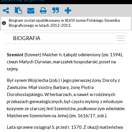
Biogram został opublikowany w XLVIII tomie Polskiego Słownika
Biograficznego w latach 2012-2013.
BIOGRAFIA
BIOGRAFIA
Szemiot
(Szemet) Malcher h. Łabędź odmieniony (zm. 1594),
GRAF POWIĄZAŃ
ciwun Małych Dyrwian, marszałek hospodarski, poseł na
sejmy.
DYSKUSJA
Był synem Wojciecha (zob.) i jego pierwszej żony Doroty z
Zawiszów. Miał siostrę Barbarę, żonę Piotra
Dorohostajskiego. W herbarzach, a nawet w rodzinnych
przekazach genealogicznych, był często mylony z młodszym
kuzynem ze starszej linii Szemiotów, podkomorzym wileńskim
Malcherem Szemiotem na Jelnej (zm. 1616/17, zob.).
Lata sprawne osiągnął S. przed r. 1570. Z okazji małżeństwa