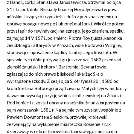
z Hanną, córką Stanisława Januszewicza, otrzymał od ojca
31 I t.r. poł. dóbr Biesiady (inaczej Horodyczewa) w pow.
mińskim, liczących trzydzieści służb z przeznaczeniem na
oprawę posagu nowo poślubionej małżonki. Wkrótce potem
przystąpił do rewindykacji należnego, jego zdaniem, spadku,
zajmując 14 V 1571, po śmierci Piotra Royzjusza, kanonika
żmudzkiego i altarysty w Krożach, wsie Bodowki i Wiżginy,
stanowiące uposażenie kaplicy tamtejszego kościoła. W
sprawie tych dóbr pozywali go jeszcze w r. 1583 przed sąd
ziemski żmudzki Hrehory i Bartłomiej Beynartowie,
zgłaszając do nich prawo bliskości i skarżąc S-a o
wyrządzone szkody. Z cesji ojca S. otrzymał 20 I 1580 od
króla Stefana Batorego urząd ciwuna Małych Dyrwian, który
dawał mu wysoką pozycję w hierarchii ziemskiej na Żmudzi.
Pod koniec t.r. został obrany na sejmiku żmudzkim posłem na
sejm warszawski 1581 r. Na sejmie tym uzyskał, wspólnie z
Pawłem Dowmontem Siesickim, przywilej królewski,
zezwalający na wykupienie miasteczka Rosienie z rąk
dzierżawcy w celu ustanowienia tam stałego miejsca dla