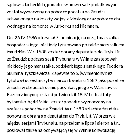
sądów szlacheckich; ponadto w uniwersale podatkowym
został wyznaczony na poborcę podatku na Żmudzi,
uchwalonego na koszty wojny z Moskwą oraz poborcę cła
wodnego na komorze w Jurborku nad Niemnem.
Dn. 26 IV 1586 otrzymał S. nominację na urząd marszałka
hospodarskiego; niekiedy tytułowano go także marszałkiem
żmudzkim. W r. 1588 został obrany deputatem do Tryb. Lit.
ze Żmudzi; podczas sesji Trybunału w Wilnie zastępował
niekiedy jego marszałka, podskarbiego ziemskiego Teodora
Skumina Tyszkiewicza. Zapewne to S. (wymieniony bez
tytułów) uczestniczył w marcu i kwietniu 1589 jako poseł ze
Żmudzi w obradach sejmu pacyﬁkacyjnego w Warszawie.
Razem z innymi posłami potwierdził 18 IV t.r. traktaty
bytomsko-będzińskie; został ponadto wyznaczony na
szafarza poborów na Żmudzi. W r. 1593 szlachta żmudzka
ponownie obrała go deputatem do Tryb. Lit. W przerwie
między sesjami Trybunału, na przełomie lipca i sierpnia t.r.,
posłował także na odbywającą się w Wilnie konwokację