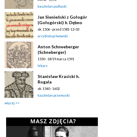
kasztelan podlaski
Jan Sienieński z Gołogór
(Gołogórski) h. Dębno
ok. 1506 - przed 1581-12-03
arcybiskup lwowski
Anton Schneeberger
(Schneberger)
1530 - 18/19 marca 1591
lekarz
Stanisław Krasicki h.
Rogala
ok. 1540 - 1602
kasztelan przemyski
więcej