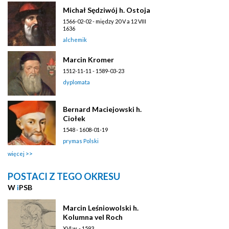
Michał Sędziwój h. Ostoja
1566-02-02 - między 20 V a 12 VIII
1636
alchemik
Marcin Kromer
1512-11-11 - 1589-03-23
dyplomata
Bernard Maciejowski h.
Ciołek
1548 - 1608-01-19
prymas Polski
więcej
POSTACI Z TEGO OKRESU
W
i
PSB
Marcin Leśniowolski h.
Kolumna vel Roch
XVI w. - 1593