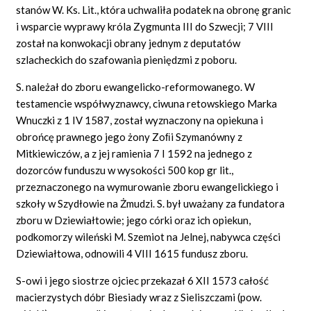
stanów W. Ks. Lit., która uchwaliła podatek na obronę granic
i wsparcie wyprawy króla Zygmunta III do Szwecji; 7 VIII
został na konwokacji obrany jednym z deputatów
szlacheckich do szafowania pieniędzmi z poboru.
S. należał do zboru ewangelicko-reformowanego. W
testamencie współwyznawcy, ciwuna retowskiego Marka
Wnuczki z 1 IV 1587, został wyznaczony na opiekuna i
obrońcę prawnego jego żony Zoﬁi Szymanówny z
Mitkiewiczów, a z jej ramienia 7 I 1592 na jednego z
dozorców funduszu w wysokości 500 kop gr lit.,
przeznaczonego na wymurowanie zboru ewangelickiego i
szkoły w Szydłowie na Żmudzi. S. był uważany za fundatora
zboru w Dziewiałtowie; jego córki oraz ich opiekun,
podkomorzy wileński M. Szemiot na Jelnej, nabywca części
Dziewiałtowa, odnowili 4 VIII 1615 fundusz zboru.
S-owi i jego siostrze ojciec przekazał 6 XII 1573 całość
macierzystych dóbr Biesiady wraz z Sieliszczami (pow.