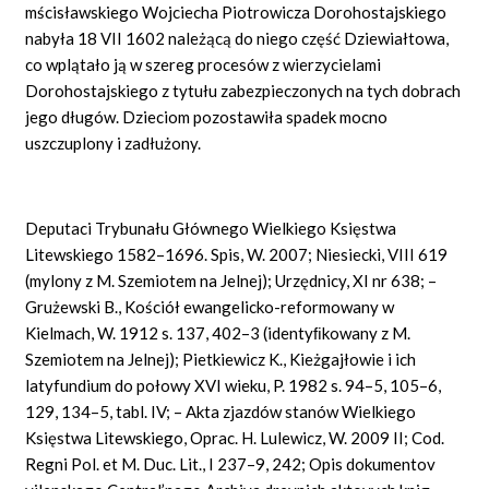
mścisławskiego Wojciecha Piotrowicza Dorohostajskiego
nabyła 18 VII 1602 należącą do niego część Dziewiałtowa,
co wplątało ją w szereg procesów z wierzycielami
Dorohostajskiego z tytułu zabezpieczonych na tych dobrach
jego długów. Dzieciom pozostawiła spadek mocno
uszczuplony i zadłużony.
Deputaci Trybunału Głównego Wielkiego Księstwa
Litewskiego 1582–1696. Spis, W. 2007; Niesiecki, VIII 619
(mylony z M. Szemiotem na Jelnej); Urzędnicy, XI nr 638; –
Grużewski B., Kościół ewangelicko-reformowany w
Kielmach, W. 1912 s. 137, 402–3 (identyﬁkowany z M.
Szemiotem na Jelnej); Pietkiewicz K., Kieżgajłowie i ich
latyfundium do połowy XVI wieku, P. 1982 s. 94–5, 105–6,
129, 134–5, tabl. IV; – Akta zjazdów stanów Wielkiego
Księstwa Litewskiego, Oprac. H. Lulewicz, W. 2009 II; Cod.
Regni Pol. et M. Duc. Lit., I 237–9, 242; Opis dokumentov