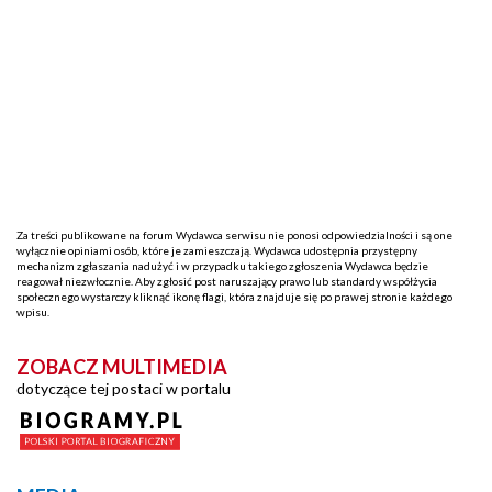
Za treści publikowane na forum Wydawca serwisu nie ponosi odpowiedzialności i są one
wyłącznie opiniami osób, które je zamieszczają. Wydawca udostępnia przystępny
mechanizm zgłaszania nadużyć i w przypadku takiego zgłoszenia Wydawca będzie
reagował niezwłocznie. Aby zgłosić post naruszający prawo lub standardy współżycia
społecznego wystarczy kliknąć ikonę flagi, która znajduje się po prawej stronie każdego
wpisu.
ZOBACZ MULTIMEDIA
dotyczące tej postaci w portalu