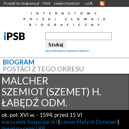
A
Przejdź do: biogramy.pl
FINA
zwiększ kontrast
A
A
wyszukiwanie zaawansowane
BIOGRAM
POSTACI Z TEGO OKRESU
MALCHER
SZEMIOT (SZEMET) H.
ŁABĘDŹ ODM.
ok. poł. XVI w.
-
1594, przed 15 VI
marszałek hospodarski
|
ciwun Małych Dyrwian
|
poseł na sejm I RP