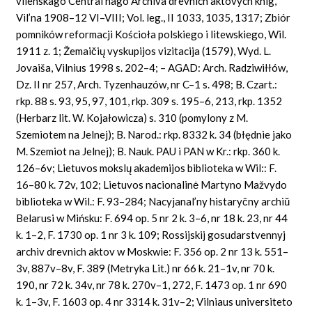
vilenskago Central’nago Archiva drevnich aktovych knig,
Vil’na 1908–12 VI–VIII; Vol. leg., II 1033, 1035, 1317; Zbiór
pomników reformacji Kościoła polskiego i litewskiego, Wil.
1911 z. 1; Žemaičių vyskupijos vizitacija (1579), Wyd. L.
Jovaiša, Vilnius 1998 s. 202–4; – AGAD: Arch. Radziwiłłów,
Dz. II nr 257, Arch. Tyzenhauzów, nr C–1 s. 498; B. Czart.:
rkp. 88 s. 93, 95, 97, 101, rkp. 309 s. 195–6, 213, rkp. 1352
(Herbarz lit. W. Kojałowicza) s. 310 (pomylony z M.
Szemiotem na Jelnej); B. Narod.: rkp. 8332 k. 34 (błędnie jako
M. Szemiot na Jelnej); B. Nauk. PAU i PAN w Kr.: rkp. 360 k.
126–6v; Lietuvos mokslų akademijos biblioteka w Wil:: F.
16–80 k. 72v, 102; Lietuvos nacionalinė Martyno Mažvydo
biblioteka w Wil.: F. 93–284; Nacyjanal’ny histaryčny archiŭ
Belarusi w Mińsku: F. 694 op. 5 nr 2 k. 3–6, nr 18 k. 23, nr 44
k. 1–2, F. 1730 op. 1 nr 3 k. 109; Rossijskij gosudarstvennyj
archiv drevnich aktov w Moskwie: F. 356 op. 2 nr 13 k. 551–
3v, 887v–8v, F. 389 (Metryka Lit.) nr 66 k. 21–1v, nr 70 k.
190, nr 72 k. 34v, nr 78 k. 270v–1, 272, F. 1473 op. 1 nr 690
k. 1–3v, F. 1603 op. 4 nr 3314 k. 31v–2; Vilniaus universiteto