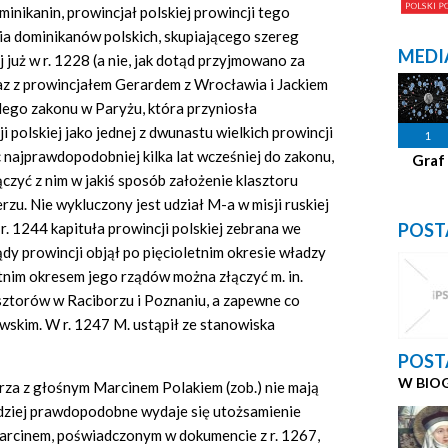
inikanin, prowincjał polskiej prowincji tego
ia dominikanów polskich, skupiającego szereg
MEDI
już w r. 1228 (a nie, jak dotąd przyjmowano za
az z prowincjałem Gerardem z Wrocławia i Jackiem
ego zakonu w Paryżu, która przyniosła
polskiej jako jednej z dwunastu wielkich prowincji
1
najprawdopodobniej kilka lat wcześniej do zakonu,
Graf
zyć z nim w jakiś sposób założenie klasztoru
zu. Nie wykluczony jest udział M-a w misji ruskiej
POST
r. 1244 kapituła prowincji polskiej zebrana we
y prowincji objął po pięcioletnim okresie władzy
nim okresem jego rządów można złączyć m. in.
sztorów w Raciborzu i Poznaniu, a zapewne co
wskim. W r. 1247 M. ustąpił ze stanowiska
POST
W BIO
rza z głośnym Marcinem Polakiem (zob.) nie mają
dziej prawdopodobne wydaje się utożsamienie
arcinem, poświadczonym w dokumencie z r. 1267,