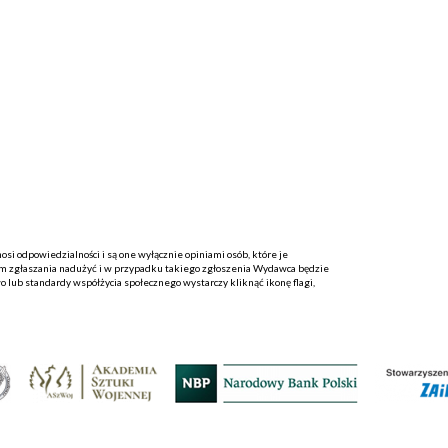
i odpowiedzialności i są one wyłącznie opiniami osób, które je
 zgłaszania nadużyć i w przypadku takiego zgłoszenia Wydawca będzie
o lub standardy współżycia społecznego wystarczy kliknąć ikonę flagi,