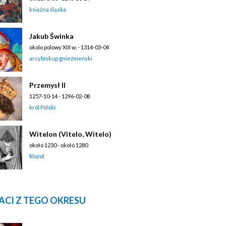
księżna śląska
Jakub Świnka
okolo polowy XIII w. - 1314-03-04
arcybiskup gnieźnieński
Przemysł II
1257-10-14 - 1296-02-08
król Polski
Witelon (Vitelo, Witelo)
około 1230 - około 1280
filozof
ACI Z TEGO OKRESU