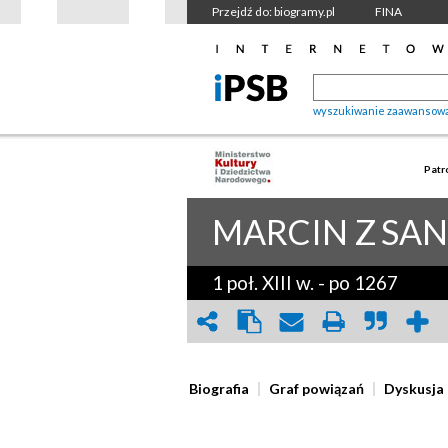
Przejdź do: biogramy.pl
FINA
wyszukiwanie zaawansow
Patr
MARCIN Z
SA
1 poł. XIII w.
-
po 1267
Biografia
Graf powiązań
Dyskusja