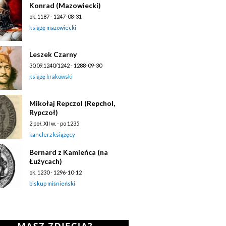
Konrad (Mazowiecki)
ok. 1187 - 1247-08-31
książę mazowiecki
Leszek Czarny
30.09.1240/1242 - 1288-09-30
książę krakowski
Mikołaj Repczol (Repchol,
Rypczoł)
2 poł. XII w. - po 1235
kanclerz książęcy
Bernard z Kamieńca (na
Łużycach)
ok. 1230 - 1296-10-12
biskup miśnieński