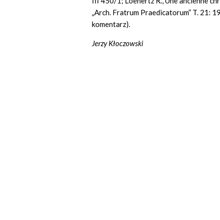
III 450/1; Loenertz R., Une ancienne c
„Arch. Fratrum Praedicatorum” T. 21: 195
komentarz).
Jerzy Kłoczowski