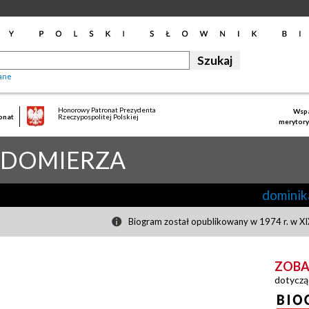
ane
Honorowy Patronat Prezydenta
Wspa
onat
Rzeczypospolitej Polskiej
merytory
NDOMIERZA
dominik
Biogram został opublikowany w 1974 r. w XI
ZOBA
dotyczą