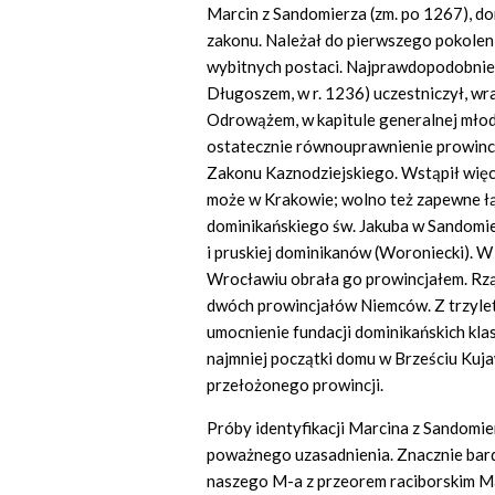
Marcin z Sandomierza (zm. po 1267), dom
zakonu. Należał do pierwszego pokolen
wybitnych postaci. Najprawdopodobniej 
Długoszem, w r. 1236) uczestniczył, wr
Odrowążem, w kapitule generalnej młod
ostatecznie równouprawnienie prowincji 
Zakonu Kaznodziejskiego. Wstąpił więc 
może w Krakowie; wolno też zapewne łąc
dominikańskiego św. Jakuba w Sandomier
i pruskiej dominikanów (Woroniecki). W 
Wrocławiu obrała go prowincjałem. Rząd
dwóch prowincjałów Niemców. Z trzylet
umocnienie fundacji dominikańskich kla
najmniej początki domu w Brześciu Kuja
przełożonego prowincji.
Próby identyfikacji Marcina z Sandomie
poważnego uzasadnienia. Znacznie bar
naszego M-a z przeorem raciborskim M