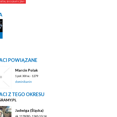
A
ACI POWIĄZANE
Marcin Polak
1 poł. XIII w. - 1279
dominikanin
ACI Z TEGO OKRESU
GRAMY.PL
Jadwiga (Śląska)
ok. 1178/80 - 1243-10-14