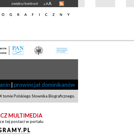
A
zwiększ kontrast
A
A
rcie
czne
anin
|
prowincjał dominikanów
X tomie Polskiego Słownika Biograficznego.
CZ MULTIMEDIA
ce tej postaci w portalu