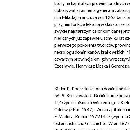
który na kapitułach prowincjonalnych w
dokonywał z ramienia generała zakonu
nim Mikołaj Francuz, a w r. 1267 Jan z 
przy nim funkcję lektora w klasztorze r
zwykle najstarszym członkom danej prowi
nielicznych już zapewne u schyłku lat sz
pierwszego pokolenia twórców prowincj
nekrologu dominikanów krakowskich, M. z
czwartym prowincjałem, gdy w rzeczywis
Czesławie, Henryku z Lipska i Gerardzie
Kielar P., Początki zakonu dominikański
56–9; Kłoczowski J., Dominikanie polsc
T., O życiu i pismach Wincentego z Kielc
Odrowąż Kat. 1947; – Acta capitulorum 
F. Madura, Romae 1972 I 4–7 (wyd. dla X
österreichische Geschichte, Wien 1877 L