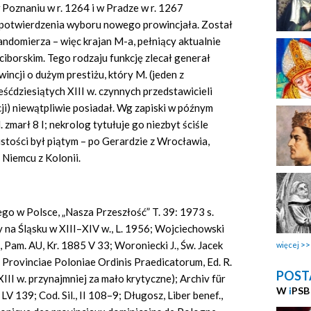
 Poznaniu w r. 1264 i w Pradze w r. 1267
 potwierdzenia wyboru nowego prowincjała. Został
Sandomierza – więc krajan M-a, pełniący aktualnie
aciborskim. Tego rodzaju funkcję zlecał generał
ncji o dużym prestiżu, który M. (jeden z
eśćdziesiątych XIII w. czynnych przedstawicieli
i) niewątpliwie posiadał. Wg zapiski w późnym
marł 8 I; nekrolog tytułuje go niezbyt ściśle
tości był piątym – po Gerardzie z Wrocławia,
 Niemcu z Kolonii.
ego w Polsce, „Nasza Przeszłość” T. 39: 1973 s.
y na Śląsku w XIII–XIV w., L. 1956; Wojciechowski
, Pam. AU, Kr. 1885 V 33; Woroniecki J., Św. Jacek
więcej
Provinciae Poloniae Ordinis Praedicatorum, Ed. R.
POST
III w. przynajmniej za mało krytyczne); Archiv für
W
i
PSB
V 139; Cod. Sil., II 108–9; Długosz, Liber benef.,