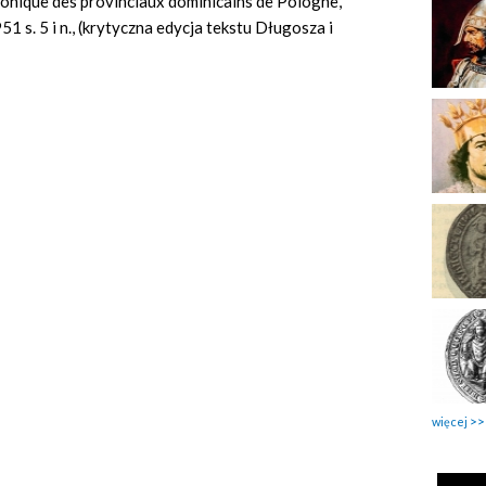
hronique des provinciaux dominicains de Pologne,
1 s. 5 i n., (krytyczna edycja tekstu Długosza i
więcej