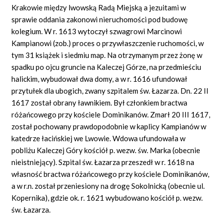
Krakowie między lwowską Radą Miejską a jezuitami w
sprawie oddania zakonowi nieruchomości pod budowę
kolegium. W r. 1613 wytoczył szwagrowi Marcinowi
Kampianowi (zob.) proces o przywłaszczenie ruchomości, w
tym 31 książek i siedmiu map. Na otrzymanym przez żonę w
spadku po ojcu gruncie na Kaleczej Górze, na przedmieściu
halickim, wybudował dwa domy, a w r. 1616 ufundował
przytułek dla ubogich, zwany szpitalem św. Łazarza. Dn. 22 II
1617 został obrany ławnikiem. Był członkiem bractwa
różańcowego przy kościele Dominikanów. Zmarł 20 III 1617,
został pochowany prawdopodobnie w kaplicy Kampianów w
katedrze łacińskiej we Lwowie. Wdowa ufundowała w
pobliżu Kaleczej Góry kościół p. wezw. św. Marka (obecnie
nieistniejący). Szpital św. Łazarza przeszedł w r. 1618 na
własność bractwa różańcowego przy kościele Dominikanów,
a w r.n. został przeniesiony na drogę Sokolnicką (obecnie ul.
Kopernika), gdzie ok. r. 1621 wybudowano kościół p. wezw.
św. Łazarza.