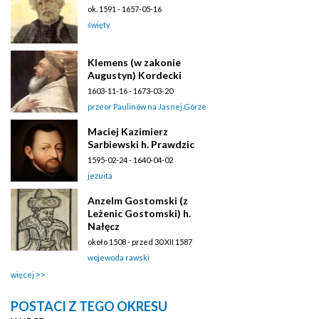
ok. 1591 - 1657-05-16
święty
Klemens (w zakonie
Augustyn) Kordecki
1603-11-16 - 1673-03-20
przeor Paulinów na Jasnej Górze
Maciej Kazimierz
Sarbiewski h. Prawdzic
1595-02-24 - 1640-04-02
jezuita
Anzelm Gostomski (z
Leżenic Gostomski) h.
Nałęcz
około 1508 - przed 30 XII 1587
wojewoda rawski
więcej
POSTACI Z TEGO OKRESU