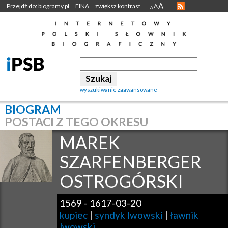
A
Przejdź do: biogramy.pl
FINA
zwiększ kontrast
A
A
wyszukiwanie zaawansowane
BIOGRAM
POSTACI Z TEGO OKRESU
MAREK
SZARFENBERGER
OSTROGÓRSKI
1569
-
1617-03-20
kupiec
|
syndyk lwowski
|
ławnik
lwowski