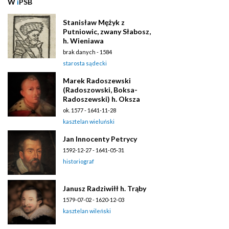
W
i
PSB
Stanisław Mężyk z
Putniowic, zwany Słabosz,
h. Wieniawa
brak danych - 1584
starosta sądecki
Marek Radoszewski
(Radoszowski, Boksa-
Radoszewski) h. Oksza
ok. 1577 - 1641-11-28
kasztelan wieluński
Jan Innocenty Petrycy
1592-12-27 - 1641-05-31
historiograf
Janusz Radziwiłł h. Trąby
1579-07-02 - 1620-12-03
kasztelan wileński