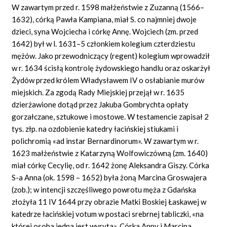
W zawartym przed r. 1598 małżeństwie z Zuzanną (1566–
1632), córką Pawła Kampiana, miał S. co najmniej dwoje
dzieci, syna Wojciecha i córkę Annę. Wojciech (zm. przed
1642) był w l. 1631–5 członkiem kolegium czterdziestu
mężów. Jako przewodniczący (regent) kolegium wprowadził
w r. 1634 ścisłą kontrolę żydowskiego handlu oraz oskarżył
Żydów przed królem Władysławem IV o osłabianie murów
miejskich. Za zgodą Rady Miejskiej przejął w r. 1635
dzierżawione dotąd przez Jakuba Gombrychta opłaty
gorzałczane, sztukowe i mostowe. W testamencie zapisał 2
tys. złp. na ozdobienie katedry łacińskiej stiukami i
polichromią «ad instar Bernardinorum». W zawartym w r.
1623 małżeństwie z Katarzyną Wolfowiczówną (zm. 1640)
miał córkę Cecylię, od r. 1642 żonę Aleksandra Giszy. Córka
S-a Anna (ok. 1598 – 1652) była żoną Marcina Groswajera
(zob.); w intencji szczęśliwego powrotu męża z Gdańska
złożyła 11 IV 1644 przy obrazie Matki Boskiej Łaskawej w
katedrze łacińskiej votum w postaci srebrnej tabliczki, «na
której osoba jedna jest wyryta». Córka Anny i Marcina,