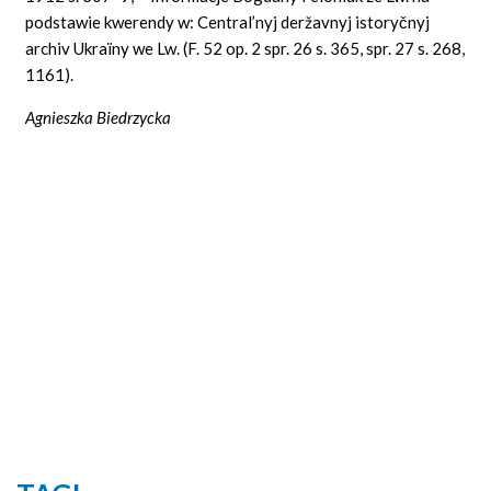
podstawie kwerendy w: Central’nyj deržavnyj istoryčnyj
archiv Ukraïny we Lw. (F. 52 op. 2 spr. 26 s. 365, spr. 27 s. 268,
1161).
Agnieszka Biedrzycka