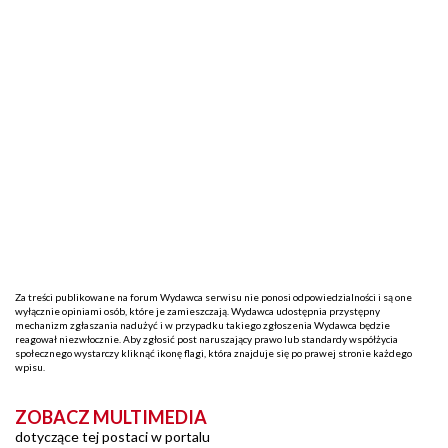
Za treści publikowane na forum Wydawca serwisu nie ponosi odpowiedzialności i są one
wyłącznie opiniami osób, które je zamieszczają. Wydawca udostępnia przystępny
mechanizm zgłaszania nadużyć i w przypadku takiego zgłoszenia Wydawca będzie
reagował niezwłocznie. Aby zgłosić post naruszający prawo lub standardy współżycia
społecznego wystarczy kliknąć ikonę flagi, która znajduje się po prawej stronie każdego
wpisu.
ZOBACZ MULTIMEDIA
dotyczące tej postaci w portalu