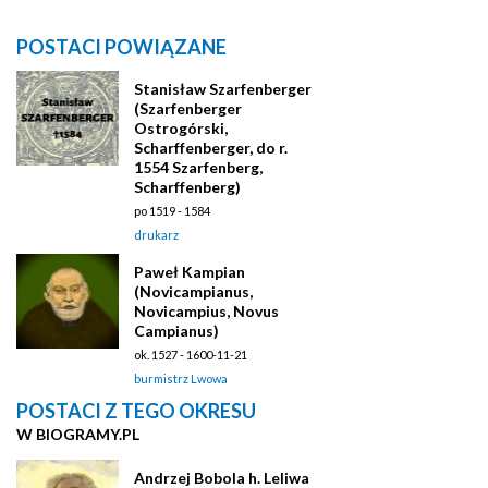
POSTACI POWIĄZANE
Stanisław Szarfenberger
(Szarfenberger
Ostrogórski,
Scharffenberger, do r.
1554 Szarfenberg,
Scharffenberg)
po 1519 - 1584
drukarz
Paweł Kampian
(Novicampianus,
Novicampius, Novus
Campianus)
ok. 1527 - 1600-11-21
burmistrz Lwowa
POSTACI Z TEGO OKRESU
W BIOGRAMY.PL
Andrzej Bobola h. Leliwa