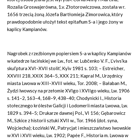
Rozalia Groswajerówna, 1.v. Złotorowiczowa, została w r.
1656 trzecią żoną Józefa Bartłomieja Zimorowica, który
prawdopodobnie ułożył tekst epitafium S-a i jego żony w
kaplicy Kampianów.
Nagrobek z rzeźbionym popiersiem S-a w kaplicy Kampianów
w katedrze łacińskiej we Lw., fot. w: Lubčenko V. F., L’vivs’ka
skul’ptura XVI–XVII stolit’, Kyïv 1981 s. 103; – Estreicher,
XXVIII 218, XXIX 364–5, XXX 211; Kapral M., Urzędnicy
miasta Lwowa w XIII–XVIII wieku, Tor. 2008; – Bałaban M.,
Żydzi lwowscy na przełomie XVIgo i XVIIgo wieku, Lw. 1906
s. 141–2, 163–4, 168–9, 438–40; Chodynicki I., Historia
stołecznego królestw Galicji i Lodomerii miasta Lwowa, Lw.
1829 s. 394–5; Drukarze dawnej Pol., VI 156; Gębarowicz
M., Szkice z historii sztuki XVII w., Tor. 1966 (dot. syna,
Wojciecha); Łoziński W., Patrycjat i mieszczaństwo lwowskie
w XVI i XVII wieku, Lw. 1902; Papée F., Historia m. Lwowa w