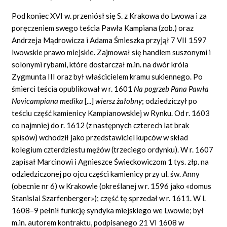
Pod koniec XVI w. przeniósł się S. z Krakowa do Lwowa i za
poręczeniem swego teścia Pawła Kampiana (zob.) oraz
Andrzeja Mądrowicza i Adama Śmieszka przyjął 7 VII 1597
lwowskie prawo miejskie. Zajmował się handlem suszonymi i
solonymi rybami, które dostarczał m.in. na dwór króla
Zygmunta III oraz był właścicielem kramu sukiennego. Po
śmierci teścia opublikował w r. 1601
Na pogrzeb Pana Pawła
Novicampiana medika
[...]
wiersz żałobny
; odziedziczył po
teściu część kamienicy Kampianowskiej w Rynku. Od r. 1603
co najmniej do r. 1612 (z następnych czterech lat brak
spisów) wchodził jako przedstawiciel kupców w skład
kolegium czterdziestu mężów (trzeciego ordynku). W r. 1607
zapisał Marcinowi i Agnieszce Świeckowiczom 1 tys. złp. na
odziedziczonej po ojcu części kamienicy przy ul. św. Anny
(obecnie nr 6) w Krakowie (określanej w r. 1596 jako «domus
Stanislai Szarfenberger»); część tę sprzedał w r. 1611. W l.
1608–9 pełnił funkcję syndyka miejskiego we Lwowie; był
m.in. autorem kontraktu, podpisanego 21 VI 1608 w