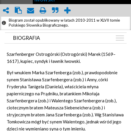
Biogram został opublikowany w latach 2010-2011 w XLVII tomie
Polskiego Słownika Biograficznego.
BIOGRAFIA
BIOGRAFIA
Szarfenberger Ostrogórski (Ostrogórski) Marek (1569–
GRAF POWIĄZAŃ
1617), kupiec, syndyk i ławnik lwowski.
DYSKUSJA
Był wnukiem Marka Szarfenberga (zob.), prawdopodobnie
Mapa
synem Stanisława Szarfenbergera (zob.) i Anny, córki
Fryderyka Tanigela (Daniela), właściciela młyna
papierniczego na Prądniku, bratankiem Mikołaja
Szarfenbergera (zob.) i Walentego Szarfenbergera (zob.),
ciotecznym bratem Mateusza Siebeneichera (zob.) i
stryjecznym bratem Jana Szarfenberga (zob.). Wg Stanisława
Tomkowicza mógł być synem Walentego, jednak wśród jego
dzieci nie wymieniano syna o tym imieniu.