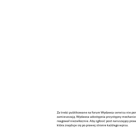
Za treści publikowane na forum Wydawca serwisu nie ponos
zamieszczają. Wydawca udostępnia przystępny mechanizm
reagował niezwłocznie. Aby zgłosić post naruszający praw
która znajduje się po prawej stronie każdego wpisu.