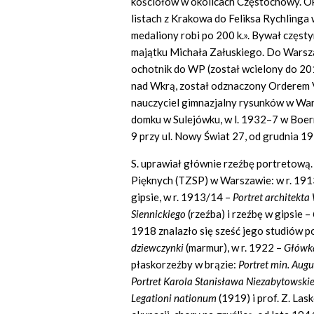
kościołów w okolicach Częstochowy. Ok
listach z Krakowa do Feliksa Rychlinga 
medaliony robi po 200 k.». Bywał częst
majątku Michała Załuskiego. Do Warszaw
ochotnik do WP (został wcielony do 20
nad Wkrą, został odznaczony Orderem Vir
nauczyciel gimnazjalny rysunków w War
domku w Sulejówku, w l. 1932–7 w Bo
9 przy ul. Nowy Świat 27, od grudnia 1
S. uprawiał głównie rzeźbę portretową.
Pięknych (TZSP) w Warszawie: w r. 191
gipsie, w r. 1913/14 –
Portret architekt
Siennickiego
(rzeźba) i rzeźbę w gipsie –
1918 znalazło się sześć jego studiów p
dziewczynki
(marmur), w r. 1922 –
Główk
płaskorzeźby w brązie:
Portret min. Aug
Portret Karola Stanisława Niezabytowski
Legationi nationum
(1919) i prof. Z. La