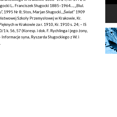
ługocki L.. Franciszek Sługocki 1885–1964…, „Biul.
”, 1995 Nr 8; Stos, Marjan Sługocki, „Świat” 1909
Państwowej Szkoły Przemysłowej w Krakowie, Kr.
ięknych w Krakowie za r. 1910, Kr. 1910 s. 24; – IS
/1 k. 56, 57 (Koresp. i dok. F. Rychlinga i jego żony,
– Informacje syna, Ryszarda Sługockiego z W. i
.