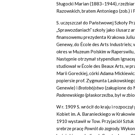
Sługocki Marian (1883–1944), rzeźbiarz.
Razowskich, bratem Antoniego (zob.) i F
S. uczęszczał do Państwowej Szkoły Pr
„Sprawozdaniach” szkoły jako ślusarz art
finansowemu prezydenta Krakowa Julius
Genewy, do École des Arts Industriels;
okres w Muzeum Polskim w Raperswilu, 
Następnie otrzymał stypendium Ignace
studiował w École des Beaux Arts, w pra
Marii Goreckiej, córki Adama Mickiewicz
popiersie prof. Zygmunta Laskowskiego
Genewie) i
Bratobójstwo
(zakupione do 
Paderewskiego
(płaskorzeźba, był w zb
W r. 1909 S. wrócił do kraju i rozpocz
Kobiet im. A. Baranieckiego w Krakowie
1910 wystawił w Tow. Przyjaciół Sztu
srebrze pracę
Powrót do zagrody.
Wykony