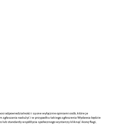
i odpowiedzialności i są one wyłącznie opiniami osób, które je
 zgłaszania nadużyć i w przypadku takiego zgłoszenia Wydawca będzie
o lub standardy współżycia społecznego wystarczy kliknąć ikonę flagi,