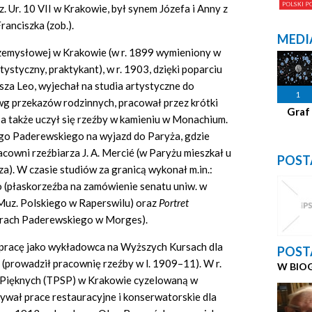
 Ur. 10 VII w Krakowie, był synem Józefa i Anny z
ranciszka (zob.).
MEDI
zemysłowej w Krakowie (w r. 1899 wymieniony w
ystyczny, praktykant), w r. 1903, dzięki poparciu
za Leo, wyjechał na studia artystyczne do
1
 wg przekazów rodzinnych, pracował przez krótki
Graf
a także uczył się rzeźby w kamieniu w Monachium.
go Paderewskiego na wyjazd do Paryża, gdzie
cowni rzeźbiarza J. A. Mercié (w Paryżu mieszkał u
POST
a). W czasie studiów za granicą wykonał m.in.:
 (płaskorzeźba na zamówienie senatu uniw. w
Muz. Polskiego w Raperswilu) oraz
Portret
iorach Paderewskiego w Morges).
ął pracę jako wykładowca na Wyższych Kursach dla
POST
 (prowadził pracownię rzeźby w l. 1909–11). W r.
W BIO
k Pięknych (TPSP) w Krakowie cyzelowaną w
wał prace restauracyjne i konserwatorskie dla