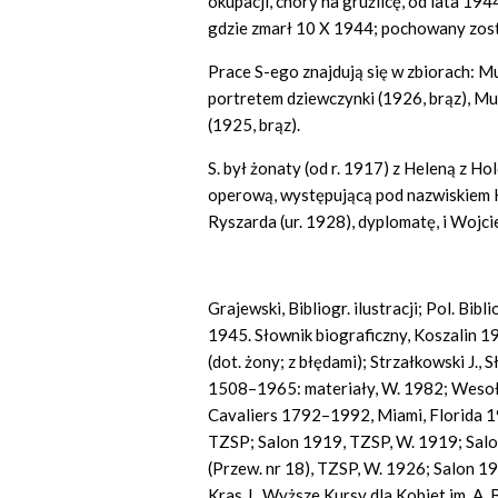
okupacji, chory na gruźlicę, od lata 19
gdzie zmarł 10 X 1944; pochowany zost
Prace S-ego znajdują się w zbiorach: 
portretem dziewczynki (1926, brąz), 
(1925, brąz).
S. był żonaty (od r. 1917) z Heleną z H
operową, występującą pod nazwiskiem 
Ryszarda (ur. 1928), dyplomatę, i Wojci
Grajewski, Bibliogr. ilustracji; Pol. Bib
1945. Słownik biograficzny, Koszalin 199
(dot. żony; z błędami); Strzałkowski J.,
1508–1965: materiały, W. 1982; Wesołows
Cavaliers 1792–1992, Miami, Florida 1
TZSP; Salon 1919, TZSP, W. 1919; Sal
(Przew. nr 18), TZSP, W. 1926; Salon 1
Kras J., Wyższe Kursy dla Kobiet im. A