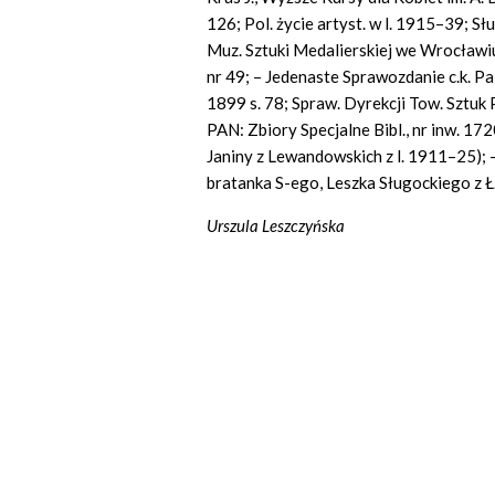
126; Pol. życie artyst. w l. 1915–39; S
Muz. Sztuki Medalierskiej we Wrocławiu
nr 49; – Jedenaste Sprawozdanie c.k. 
1899 s. 78; Spraw. Dyrekcji Tow. Sztuk P
PAN: Zbiory Specjalne Bibl., nr inw. 1720
Janiny z Lewandowskich z l. 1911–25); 
bratanka S-ego, Leszka Sługockiego z Ł
Urszula Leszczyńska