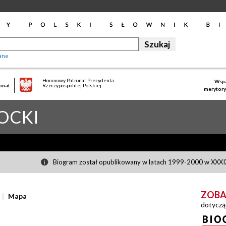
ane
Honorowy Patronat Prezydenta
Wspa
onat
Rzeczypospolitej Polskiej
merytory
OCKI
Biogram został opublikowany w latach 1999-2000 w XXXIX
ZOBA
Mapa
dotyczą