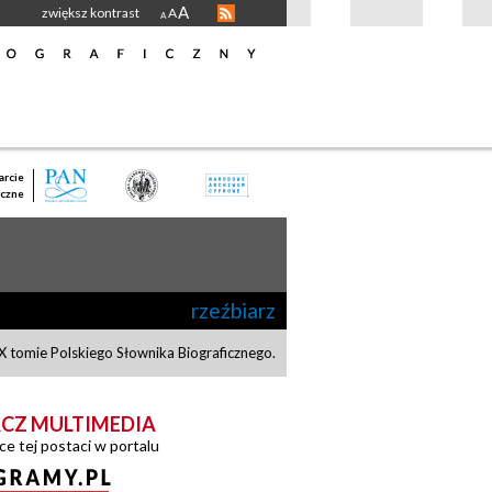
A
zwiększ kontrast
A
A
rcie
czne
rzeźbiarz
 tomie Polskiego Słownika Biograficznego.
CZ MULTIMEDIA
ce tej postaci w portalu