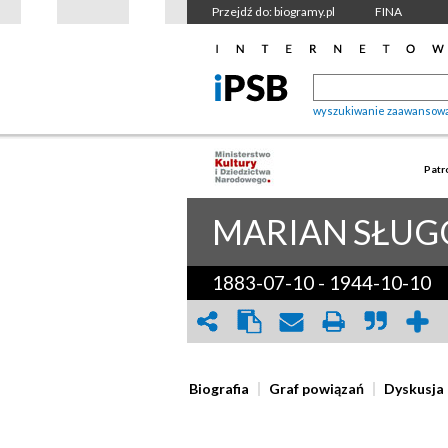
Przejdź do: biogramy.pl
FINA
wyszukiwanie zaawansow
Patr
MARIAN
SŁUG
1883-07-10
-
1944-10-10
Biografia
Graf powiązań
Dyskusja