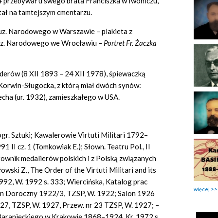
44 przebywał u swego brata Franciszka w Iwoniczu,
ał na tamtejszym cmentarzu.
Muz. Narodowego w Warszawie – plakieta z
Muz. Narodowego we Wrocławiu –
Portret Fr. Żaczka
olderów (8 XII 1893 – 24 XII 1978), śpiewaczką
Korwin-Sługocka, z którą miał dwóch synów:
echa (ur. 1932), zamieszkałego w USA.
liogr. Sztuki; Kawalerowie Virtuti Militari 1792–
1 II cz. 1 (Tomkowiak E.); Słown. Teatru Pol., II
 Słownik medalierów polskich i z Polską związanych
ki Z., The Order of the Virtuti Militari and its
992, W. 1992 s. 333; Wiercińska, Katalog prac
więcej
on Doroczny 1922/3, TZSP, W. 1922; Salon 1926
927, TZSP, W. 1927, Przew. nr 23 TZSP, W. 1927; –
. Baranieckiego w Krakowie 1868–1924, Kr. 1972 s.