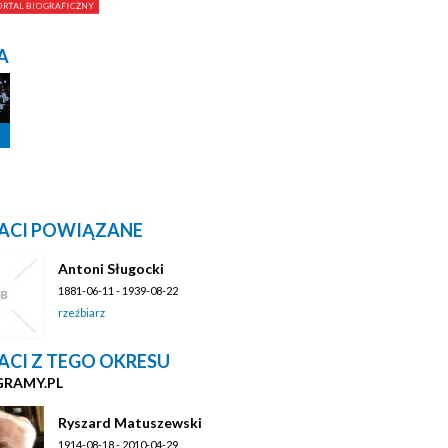
A
ACI POWIĄZANE
Antoni Sługocki
1881-06-11 - 1939-08-22
rzeźbiarz
ACI Z TEGO OKRESU
GRAMY.PL
Ryszard Matuszewski
1914-08-18 - 2010-04-29