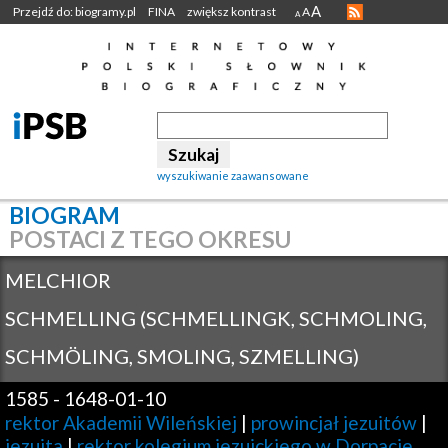
A
Przejdź do: biogramy.pl
FINA
zwiększ kontrast
A
A
wyszukiwanie zaawansowane
BIOGRAM
POSTACI Z TEGO OKRESU
MELCHIOR
SCHMELLING (SCHMELLINGK, SCHMOLING,
SCHMÖLING, SMOLING, SZMELLING)
1585
-
1648-01-10
rektor Akademii Wileńskiej
|
prowincjał jezuitów
|
jezuita
|
rektor kolegium jezuickiego w Dorpacie