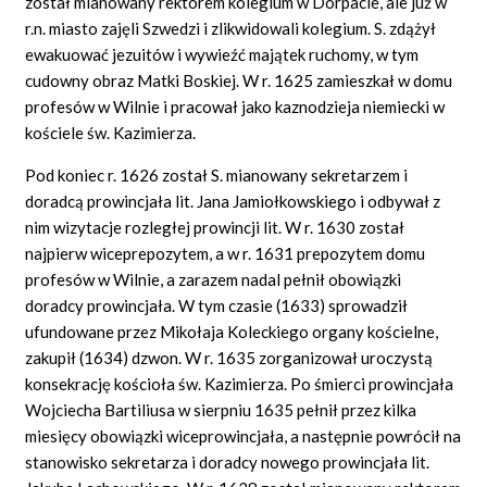
został mianowany rektorem kolegium w Dorpacie, ale już w
r.n. miasto zajęli Szwedzi i zlikwidowali kolegium. S. zdążył
ewakuować jezuitów i wywieźć majątek ruchomy, w tym
cudowny obraz Matki Boskiej. W r. 1625 zamieszkał w domu
profesów w Wilnie i pracował jako kaznodzieja niemiecki w
kościele św. Kazimierza.
Pod koniec r. 1626 został S. mianowany sekretarzem i
doradcą prowincjała lit. Jana Jamiołkowskiego i odbywał z
nim wizytacje rozległej prowincji lit. W r. 1630 został
najpierw wiceprepozytem, a w r. 1631 prepozytem domu
profesów w Wilnie, a zarazem nadal pełnił obowiązki
doradcy prowincjała. W tym czasie (1633) sprowadził
ufundowane przez Mikołaja Koleckiego organy kościelne,
zakupił (1634) dzwon. W r. 1635 zorganizował uroczystą
konsekrację kościoła św. Kazimierza. Po śmierci prowincjała
Wojciecha Bartiliusa w sierpniu 1635 pełnił przez kilka
miesięcy obowiązki wiceprowincjała, a następnie powrócił na
stanowisko sekretarza i doradcy nowego prowincjała lit.