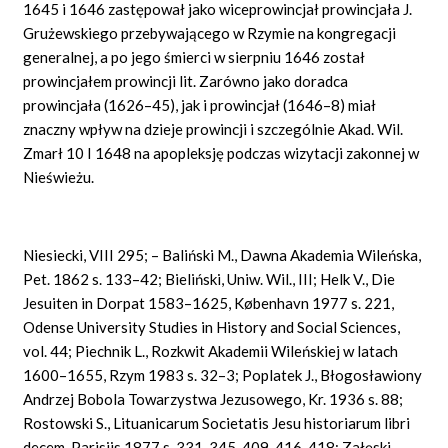
1645 i 1646 zastępował jako wiceprowincjał prowincjała J.
Grużewskiego przebywającego w Rzymie na kongregacji
generalnej, a po jego śmierci w sierpniu 1646 został
prowincjałem prowincji lit. Zarówno jako doradca
prowincjała (1626–45), jak i prowincjał (1646–8) miał
znaczny wpływ na dzieje prowincji i szczególnie Akad. Wil.
Zmarł 10 I 1648 na apopleksję podczas wizytacji zakonnej w
Nieświeżu.
Niesiecki, VIII 295; – Baliński M., Dawna Akademia Wileńska,
Pet. 1862 s. 133–42; Bieliński, Uniw. Wil., III;
Helk
V.,
Die
Jesuiten
in
Dorpat 1583–1625,
København
1977 s. 221,
Odense
University
Studies in History and Social Sciences,
vol. 44; Piechnik L., Rozkwit Akademii Wileńskiej w latach
1600–1655, Rzym 1983 s. 32–3; Poplatek J., Błogosławiony
Andrzej Bobola Towarzystwa Jezusowego, Kr. 1936 s. 88;
Rostowski S., Lituanicarum Societatis Jesu historiarum libri
decem, Parisiis 1877 s. 331, 345, 409, 416, 418; Załęski,