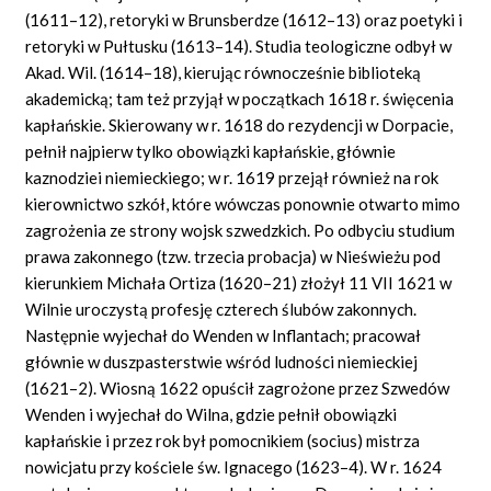
(1611–12), retoryki w Brunsberdze (1612–13) oraz poetyki i
retoryki w Pułtusku (1613–14). Studia teologiczne odbył w
Akad. Wil. (1614–18), kierując równocześnie biblioteką
akademicką; tam też przyjął w początkach 1618 r. święcenia
kapłańskie. Skierowany w r. 1618 do rezydencji w Dorpacie,
pełnił najpierw tylko obowiązki kapłańskie, głównie
kaznodziei niemieckiego; w r. 1619 przejął również na rok
kierownictwo szkół, które wówczas ponownie otwarto mimo
zagrożenia ze strony wojsk szwedzkich. Po odbyciu studium
prawa zakonnego (tzw. trzecia probacja) w Nieświeżu pod
kierunkiem Michała Ortiza (1620–21) złożył 11 VII 1621 w
Wilnie uroczystą profesję czterech ślubów zakonnych.
Następnie wyjechał do Wenden w Inflantach; pracował
głównie w duszpasterstwie wśród ludności niemieckiej
(1621–2). Wiosną 1622 opuścił zagrożone przez Szwedów
Wenden i wyjechał do Wilna, gdzie pełnił obowiązki
kapłańskie i przez rok był pomocnikiem (socius) mistrza
nowicjatu przy kościele św. Ignacego (1623–4). W r. 1624