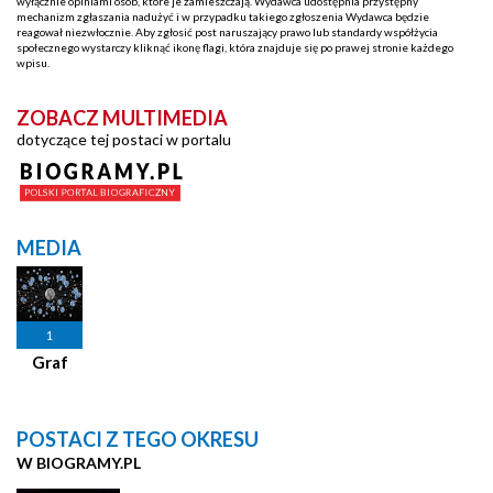
wyłącznie opiniami osób, które je zamieszczają. Wydawca udostępnia przystępny
mechanizm zgłaszania nadużyć i w przypadku takiego zgłoszenia Wydawca będzie
reagował niezwłocznie. Aby zgłosić post naruszający prawo lub standardy współżycia
społecznego wystarczy kliknąć ikonę flagi, która znajduje się po prawej stronie każdego
wpisu.
ZOBACZ MULTIMEDIA
dotyczące tej postaci w portalu
MEDIA
1
Graf
POSTACI Z TEGO OKRESU
W BIOGRAMY.PL