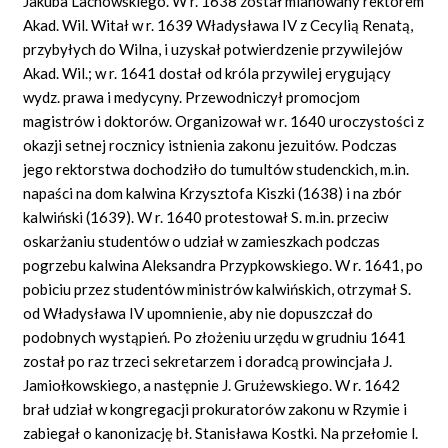
Jakuba Lachowskiego. W r. 1638 został mianowany rektorem
Akad. Wil. Witał w r. 1639 Władysława IV z Cecylią Renatą,
przybyłych do Wilna, i uzyskał potwierdzenie przywilejów
Akad. Wil.; w r. 1641 dostał od króla przywilej erygujący
wydz. prawa i medycyny. Przewodniczył promocjom
magistrów i doktorów. Organizował w r. 1640 uroczystości z
okazji setnej rocznicy istnienia zakonu jezuitów. Podczas
jego rektorstwa dochodziło do tumultów studenckich, m.in.
napaści na dom kalwina Krzysztofa Kiszki (1638) i na zbór
kalwiński (1639). W r. 1640 protestował S. m.in. przeciw
oskarżaniu studentów o udział w zamieszkach podczas
pogrzebu kalwina Aleksandra Przypkowskiego. W r. 1641, po
pobiciu przez studentów ministrów kalwińskich, otrzymał S.
od Władysława IV upomnienie, aby nie dopuszczał do
podobnych wystąpień. Po złożeniu urzędu w grudniu 1641
został po raz trzeci sekretarzem i doradcą prowincjała J.
Jamiołkowskiego, a następnie J. Grużewskiego. W r. 1642
brał udział w kongregacji prokuratorów zakonu w Rzymie i
zabiegał o kanonizację bł. Stanisława Kostki. Na przełomie l.