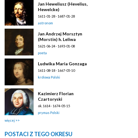
Jan Heweliusz (Hevelius,
Hewelcke)
1611-01-28 - 1687-01-28
astronom
Jan Andrzej Morsztyn
(Morstin) h. Leliwa
1621-06-24 - 1693-01-08
poeta
Ludwika Maria Gonzaga
1611-08-18 - 1667-05-10
królowa Polski
Kazimierz Florian
Czartoryski
ok. 1614 - 1674-05-15
prymas Polski
więcej
POSTACI Z TEGO OKRESU