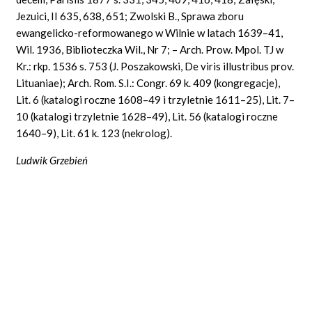
Jezuici, II 635, 638, 651; Zwolski B., Sprawa zboru
ewangelicko-reformowanego w Wilnie w latach 1639–41,
Wil. 1936, Biblioteczka Wil., Nr 7; – Arch.
Prow. Mpol. TJ w
Kr.: rkp. 1536 s. 753 (J. Poszakowski, De viris illustribus prov.
Lituaniae); Arch. Rom. S.I.: Congr. 69 k. 409 (kongregacje),
Lit. 6 (katalogi roczne 1608–49 i trzyletnie 1611–25), Lit. 7–
10 (katalogi trzyletnie 1628–49), Lit. 56 (katalogi roczne
1640–9), Lit. 61 k. 123 (nekrolog).
Ludwik Grzebień