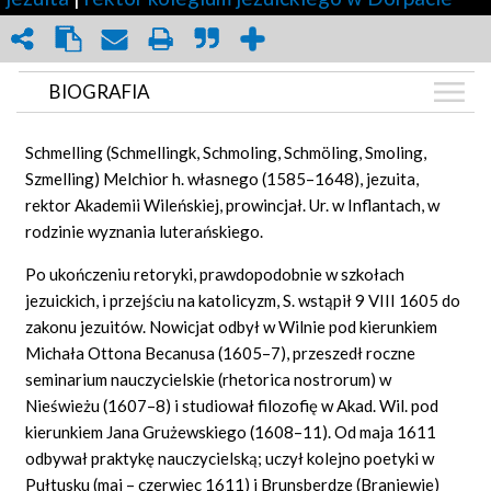
BIOGRAFIA
BIOGRAFIA
Schmelling
(Schmellingk, Schmoling, Schmöling, Smoling,
GRAF POWIĄZAŃ
Szmelling) Melchior h. własnego (1585–1648), jezuita,
rektor Akademii Wileńskiej, prowincjał.
Ur. w Inflantach, w
DYSKUSJA
rodzinie wyznania luterańskiego.
Mapa
Po ukończeniu retoryki, prawdopodobnie w szkołach
jezuickich, i przejściu na katolicyzm, S. wstąpił 9 VIII 1605 do
zakonu jezuitów. Nowicjat odbył w Wilnie pod kierunkiem
Michała Ottona Becanusa (1605–7), przeszedł roczne
seminarium nauczycielskie (rhetorica nostrorum) w
Nieświeżu (1607–8) i studiował filozofię w Akad. Wil. pod
kierunkiem Jana Grużewskiego (1608–11). Od maja 1611
odbywał praktykę nauczycielską; uczył kolejno poetyki w
Pułtusku (maj – czerwiec 1611) i Brunsberdze (Braniewie)