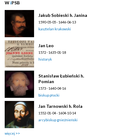
W
i
PSB
Jakub Sobieski h. Janina
1590-05-05 - 1646-06-13
kasztelan krakowski
Jan Leo
1572 - 1635-01-18
historyk
Stanisław Łubieński h.
Pomian
1573 - 1640-04-16
biskup płocki
Jan Tarnowski h. Rola
1552-01-04 - 1604-10-14
arcybiskup gnieźnieński
więcej