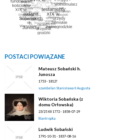
POSTACI POWIĄZANE
Mateusz Sobański h.
Junosza
1753 - 1812?
szambelan Stanisława II Augusta
Wiktoria Sobańska (z
domu Orłowska)
23/25 XII 1772 - 1858-07-29
filantropka
Ludwik Sobański
1791-10-31 - 1837-08-16