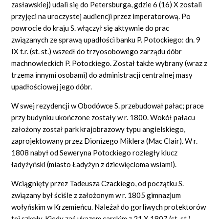
zasławskiej) udali się do Petersburga, gdzie 6 (16) X zostali
przyjęci na uroczystej audiencji przez imperatorową. Po
powrocie do kraju S. włączył się aktywnie do prac
związanych ze sprawą upadłości banku P. Potockiego: dn. 9
IX t.r. (st. st.) wszedł do trzyosobowego zarządu dóbr
machnowieckich P. Potockiego. Został także wybrany (wraz z
trzema innymi osobami) do administracji centralnej masy
upadłościowej jego dóbr.
W swej rezydencji w Obodówce S. przebudował pałac; prace
przy budynku ukończone zostały w r. 1800. Wokół pałacu
założony został park krajobrazowy typu angielskiego,
zaprojektowany przez Dionizego Miklera (Mac Clair). W r.
1808 nabył od Seweryna Potockiego rozległy klucz
ładyżyński (miasto Ładyżyn z dziewięcioma wsiami).
Wciągnięty przez Tadeusza Czackiego, od początku S.
związany był ściśle z założonym w r. 1805 gimnazjum
wołyńskim w Krzemieńcu. Należał do gorliwych protektorów
tej szkoły. Kiedy zaś ukazem carskim z 21 X 1807 (st. st.)