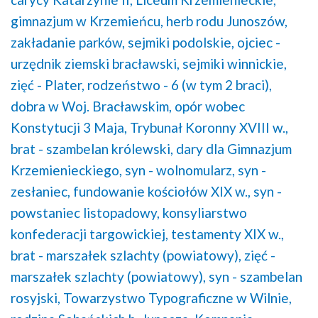
gimnazjum w Krzemieńcu,
herb rodu Junoszów,
zakładanie parków,
sejmiki podolskie,
ojciec -
urzędnik ziemski bracławski,
sejmiki winnickie,
zięć - Plater,
rodzeństwo - 6 (w tym 2 braci),
dobra w Woj. Bracławskim,
opór wobec
Konstytucji 3 Maja,
Trybunał Koronny XVIII w.,
brat - szambelan królewski,
dary dla Gimnazjum
Krzemienieckiego,
syn - wolnomularz,
syn -
zesłaniec,
fundowanie kościołów XIX w.,
syn -
powstaniec listopadowy,
konsyliarstwo
konfederacji targowickiej,
testamenty XIX w.,
brat - marszałek szlachty (powiatowy),
zięć -
marszałek szlachty (powiatowy),
syn - szambelan
rosyjski,
Towarzystwo Typograficzne w Wilnie,