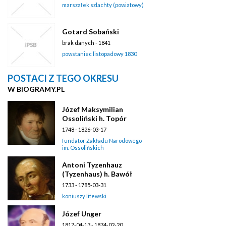
marszałek szlachty (powiatowy)
Gotard Sobański
brak danych - 1841
powstaniec listopadowy 1830
POSTACI Z TEGO OKRESU
W BIOGRAMY.PL
Józef Maksymilian
Ossoliński h. Topór
1748 - 1826-03-17
fundator Zakładu Narodowego
im. Ossolińskich
Antoni Tyzenhauz
(Tyzenhaus) h. Bawół
1733 - 1785-03-31
koniuszy litewski
Józef Unger
1817-04-13 - 1874-02-20