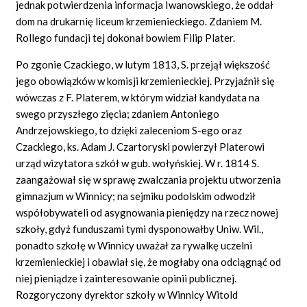
jednak potwierdzenia informacja Iwanowskiego, że oddał
dom na drukarnię liceum krzemienieckiego. Zdaniem M.
Rollego fundacji tej dokonał bowiem Filip Plater.
Po zgonie Czackiego, w lutym 1813, S. przejął większość
jego obowiązków w komisji krzemienieckiej. Przyjaźnił się
wówczas z F. Platerem, w którym widział kandydata na
swego przyszłego zięcia; zdaniem Antoniego
Andrzejowskiego, to dzięki zaleceniom S-ego oraz
Czackiego, ks. Adam J. Czartoryski powierzył Platerowi
urząd wizytatora szkół w gub. wołyńskiej. W r. 1814 S.
zaangażował się w sprawę zwalczania projektu utworzenia
gimnazjum w Winnicy; na sejmiku podolskim odwodził
współobywateli od asygnowania pieniędzy na rzecz nowej
szkoły, gdyż funduszami tymi dysponowałby Uniw. Wil.,
ponadto szkołę w Winnicy uważał za rywalkę uczelni
krzemienieckiej i obawiał się, że mogłaby ona odciągnąć od
niej pieniądze i zainteresowanie opinii publicznej.
Rozgoryczony dyrektor szkoły w Winnicy Witold