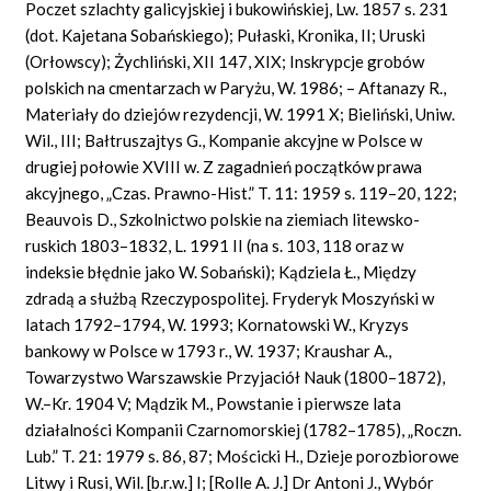
Poczet szlachty galicyjskiej i bukowińskiej, Lw. 1857 s. 231
(dot.
Kajetana Sobańskiego); Pułaski, Kronika, II; Uru
s
ki
(Orłowscy); Żychliński, XII 147, XIX; Inskrypcje grobów
polskich na cmentarzach w Paryżu, W. 1986; – Aftanaz
y
R.,
Materiały do dziejów rezydencji, W. 1991 X; Bieliński, Uniw.
Wil., III; Bałtruszajtys G., Kompanie akcyjne w Polsce w
drugiej połowie XVIII w. Z zagadnień początków prawa
akcyjnego, „Czas. Prawno-Hist.” T. 11: 1959 s. 119–20, 122;
Beauvois
D., Szkolnictwo polskie na ziemiach litewsko-
ruskich 1803–1832, L. 1991 II (na s. 103, 118 oraz w
indeksie błędnie jako W. Sobański); Kądziela Ł., Między
zdradą a służbą Rzeczypospolitej. Fryderyk Moszyński w
latach 1792–1794, W. 1993; Kornatowski W., Kryzys
bankowy w Polsce w 1793 r., W. 1937; Kraushar A.,
Towarzystwo Warszawskie Przyjaciół Nauk (1800–1872),
W.–Kr. 1904 V; Mądzik M., Powstanie i pierwsze lata
działalności Kompanii Czarnomorskiej (1782–1785), „Roczn.
Lub.” T. 21: 1979 s. 86, 87; Mościcki H., Dzieje porozbiorowe
Litwy i Rusi, Wil. [b.r.w.] I; [Rolle A. J.] Dr Antoni J., Wybór