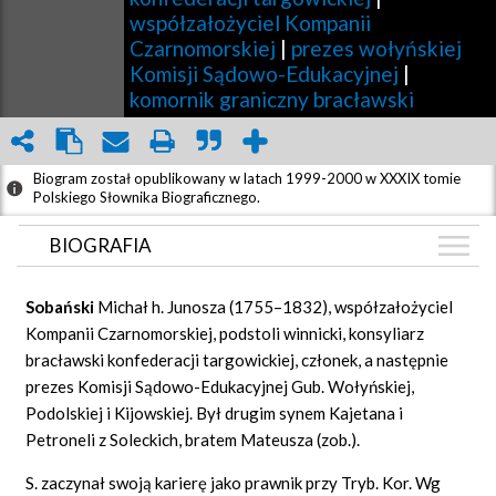
współzałożyciel Kompanii
Czarnomorskiej
|
prezes wołyńskiej
Komisji Sądowo-Edukacyjnej
|
komornik graniczny bracławski
Biogram został opublikowany w latach 1999-2000 w XXXIX tomie
Polskiego Słownika Biograficznego.
BIOGRAFIA
BIOGRAFIA
Sobański
Michał h. Junosza (1755–1832), współzałożyciel
GRAF POWIĄZAŃ
Kompanii Czarnomorskiej, podstoli winnicki, konsyliarz
bracławski konfederacji targowickiej, członek, a następnie
DYSKUSJA
prezes Komisji Sądowo-Edukacyjnej Gub. Wołyńskiej,
Mapa
Podolskiej i Kijowskiej. Był drugim synem Kajetana i
Petroneli z Soleckich, bratem Mateusza (zob.).
S. zaczynał swoją karierę jako prawnik przy Tryb. Kor. Wg