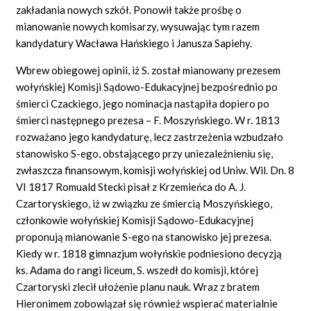
zakładania nowych szkół. Ponowił także prośbę o
mianowanie nowych komisarzy, wysuwając tym razem
kandydatury Wacława Hańskiego i Janusza Sapiehy.
Wbrew obiegowej opinii, iż S. został mianowany prezesem
wołyńskiej Komisji Sądowo-Edukacyjnej bezpośrednio po
śmierci Czackiego, jego nominacja nastąpiła dopiero po
śmierci następnego prezesa – F. Moszyńskiego. W r. 1813
rozważano jego kandydaturę, lecz zastrzeżenia wzbudzało
stanowisko S-ego, obstającego przy uniezależnieniu się,
zwłaszcza finansowym, komisji wołyńskiej od Uniw. Wil. Dn. 8
VI 1817 Romuald Stecki pisał z Krzemieńca do A. J.
Czartoryskiego, iż w związku ze śmiercią Moszyńskiego,
członkowie wołyńskiej Komisji Sądowo-Edukacyjnej
proponują mianowanie S-ego na stanowisko jej prezesa.
Kiedy w r. 1818 gimnazjum wołyńskie podniesiono decyzją
ks. Adama do rangi liceum, S. wszedł do komisji, której
Czartoryski zlecił ułożenie planu nauk. Wraz z bratem
Hieronimem zobowiązał się również wspierać materialnie