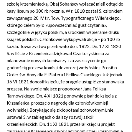
szkołę krzemieniecką. Obaj Sobańscy wpłacać mieli odtąd do
kasy liceum po 300 rb rocznie. W r. 1818 został S. członkiem
zawiązanego 20 IV t.r. Tow. Typograficznego Wileńskiego,
którego celem było «upowszechniać gust czytania»,
szczególnie w języku polskim, a środkiem wspieranie druku
książek polskich. Członkowie wykupywali akcje – po 100 rb
każda. Towarzystwo przetrwało do r. 1822. Dn. 17 XI 1820
S. w liście z Krzemieńca dziękował Czartoryskiemu za
mianowanie nowych komisarzy i za zaszczycenie go
godnością prezesa komisji dozorczej wołyńskiej. Prosił o
Order św. Anny dla F. Platera i Feliksa Czackiego. Już jednak
16 VI 1821 donosił księciu, że pragnie ustąpić ze stanowiska
prezesa. Na swoje miejsce proponował Jana Feliksa
Tarnowskiego. Dn. 4 XI 1821 ponownie pisał do księcia z
Krzemieńca, prosząc o nagrodę dla członków komisji
wołyńskiej. Borykając się z kłopotami zdrowotnymi, nie
ustawał S. w zabiegach o dalszy rozwój szkół
krzemienieckich. Dn. 11 XI 1821 przesłał księciu projekt
założenia w Krzemieńcu szkoły agronomicznej i mianowania