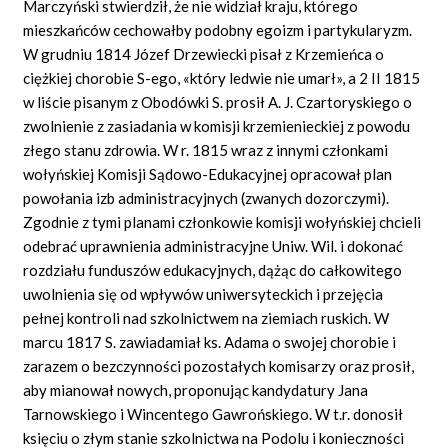
Marczyński stwierdził, że nie widział kraju, którego
mieszkańców cechowałby podobny egoizm i partykularyzm.
W grudniu 1814 Józef Drzewiecki pisał z Krzemieńca o
ciężkiej chorobie S-ego, «który ledwie nie umarł», a 2 II 1815
w liście pisanym z Obodówki S. prosił A. J. Czartoryskiego o
zwolnienie z zasiadania w komisji krzemienieckiej z powodu
złego stanu zdrowia. W r. 1815 wraz z innymi członkami
wołyńskiej Komisji Sądowo-Edukacyjnej opracował plan
powołania izb administracyjnych (zwanych dozorczymi).
Zgodnie z tymi planami członkowie komisji wołyńskiej chcieli
odebrać uprawnienia administracyjne Uniw. Wil. i dokonać
rozdziału funduszów edukacyjnych, dążąc do całkowitego
uwolnienia się od wpływów uniwersyteckich i przejęcia
pełnej kontroli nad szkolnictwem na ziemiach ruskich. W
marcu 1817 S. zawiadamiał ks. Adama o swojej chorobie i
zarazem o bezczynności pozostałych komisarzy oraz prosił,
aby mianował nowych, proponując kandydatury Jana
Tarnowskiego i Wincentego Gawrońskiego. W t.r. donosił
księciu o złym stanie szkolnictwa na Podolu i konieczności