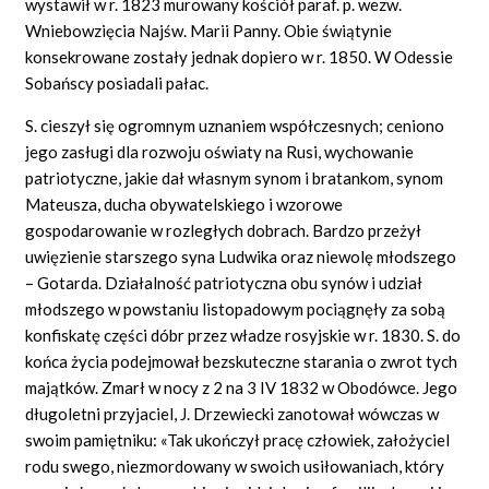
wystawił w r. 1823 murowany kościół paraf. p. wezw.
Wniebowzięcia Najśw. Marii Panny. Obie świątynie
konsekrowane zostały jednak dopiero w r. 1850. W Odessie
Sobańscy posiadali pałac.
S. cieszył się ogromnym uznaniem współczesnych; ceniono
jego zasługi dla rozwoju oświaty na Rusi, wychowanie
patriotyczne, jakie dał własnym synom i bratankom, synom
Mateusza, ducha obywatelskiego i wzorowe
gospodarowanie w rozległych dobrach. Bardzo przeżył
uwięzienie starszego syna Ludwika oraz niewolę młodszego
– Gotarda. Działalność patriotyczna obu synów i udział
młodszego w powstaniu listopadowym pociągnęły za sobą
konfiskatę części dóbr przez władze rosyjskie w r. 1830. S. do
końca życia podejmował bezskuteczne starania o zwrot tych
majątków. Zmarł w nocy z 2 na 3 IV 1832 w Obodówce. Jego
długoletni przyjaciel, J. Drzewiecki zanotował wówczas w
swoim pamiętniku: «Tak ukończył pracę człowiek, założyciel
rodu swego, niezmordowany w swoich usiłowaniach, który