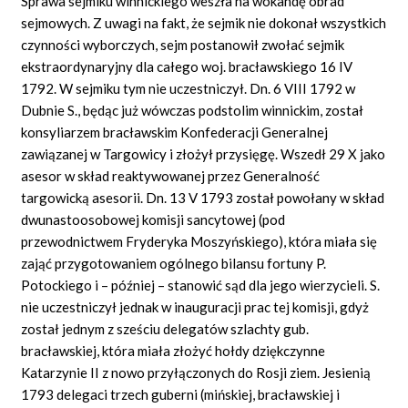
Sprawa sejmiku winnickiego weszła na wokandę obrad
sejmowych. Z uwagi na fakt, że sejmik nie dokonał wszystkich
czynności wyborczych, sejm postanowił zwołać sejmik
ekstraordynaryjny dla całego woj. bracławskiego 16 IV
1792. W sejmiku tym nie uczestniczył. Dn. 6 VIII 1792 w
Dubnie S., będąc już wówczas podstolim winnickim, został
konsyliarzem bracławskim Konfederacji Generalnej
zawiązanej w Targowicy i złożył przysięgę. Wszedł 29 X jako
asesor w skład reaktywowanej przez Generalność
targowicką asesorii. Dn. 13 V 1793 został powołany w skład
dwunastoosobowej komisji sancytowej (pod
przewodnictwem Fryderyka Moszyńskiego), która miała się
zająć przygotowaniem ogólnego bilansu fortuny P.
Potockiego i – później – stanowić sąd dla jego wierzycieli. S.
nie uczestniczył jednak w inauguracji prac tej komisji, gdyż
został jednym z sześciu delegatów szlachty gub.
bracławskiej, która miała złożyć hołdy dziękczynne
Katarzynie II z nowo przyłączonych do Rosji ziem. Jesienią
1793 delegaci trzech guberni (mińskiej, bracławskiej i