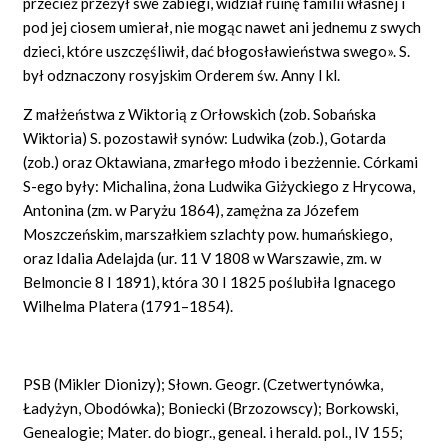
przecież przeżył swe zabiegi, widział ruinę familii własnej i
pod jej ciosem umierał, nie mogąc nawet ani jednemu z swych
dzieci, które uszczęśliwił, dać błogosławieństwa swego». S.
był odznaczony rosyjskim Orderem św. Anny I kl.
Z małżeństwa z Wiktorią z Orłowskich (zob. Sobańska
Wiktoria) S. pozostawił synów: Ludwika (zob.), Gotarda
(zob.) oraz Oktawiana, zmarłego młodo i bezżennie. Córkami
S-ego były: Michalina, żona Ludwika Giżyckiego z Hrycowa,
Antonina (zm. w Paryżu 1864), zamężna za Józefem
Moszczeńskim, marszałkiem szlachty pow. humańskiego,
oraz Idalia Adelajda (ur. 11 V 1808 w Warszawie, zm. w
Belmoncie 8 I 1891), która 30 I 1825 poślubiła Ignacego
Wilhelma Platera (1791–1854).
PSB (Mikler Dionizy); Słown. Geogr. (Czetwertynówka,
Ładyżyn, Obodówka); Boniecki (Brzozowscy); Borkowski,
Genealogie;
Mater.
do biogr., geneal. i herald. pol., IV 155;