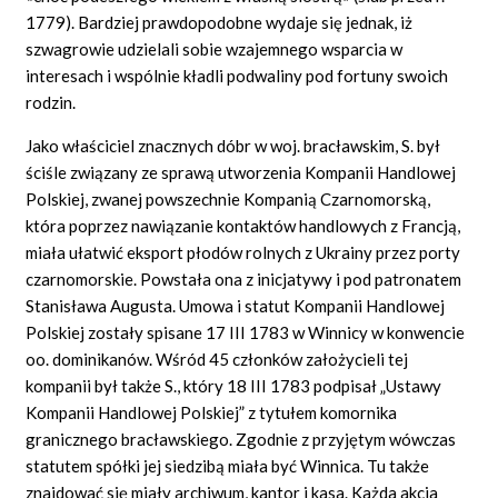
1779). Bardziej prawdopodobne wydaje się jednak, iż
szwagrowie udzielali sobie wzajemnego wsparcia w
interesach i wspólnie kładli podwaliny pod fortuny swoich
rodzin.
Jako właściciel znacznych dóbr w woj. bracławskim, S. był
ściśle związany ze sprawą utworzenia Kompanii Handlowej
Polskiej, zwanej powszechnie Kompanią Czarnomorską,
która poprzez nawiązanie kontaktów handlowych z Francją,
miała ułatwić eksport płodów rolnych z Ukrainy przez porty
czarnomorskie. Powstała ona z inicjatywy i pod patronatem
Stanisława Augusta. Umowa i statut Kompanii Handlowej
Polskiej zostały spisane 17 III 1783 w Winnicy w konwencie
oo. dominikanów. Wśród 45 członków założycieli tej
kompanii był także S., który 18 III 1783 podpisał „Ustawy
Kompanii Handlowej Polskiej” z tytułem komornika
granicznego bracławskiego. Zgodnie z przyjętym wówczas
statutem spółki jej siedzibą miała być Winnica. Tu także
znajdować się miały archiwum, kantor i kasa. Każda akcja