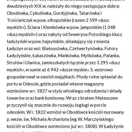
dwudziestych XIX w. należały do niego następujące dobra:
Obodówka, Cybulówka, Gordyjówka, Tatarówka i
Trościeńczyk w pow. olhopolskim (razem 2 599 «dusz
męskich»), Ściana i Klembówka w pow. jampolskim (1 048
«dusz męskich») oraz nabyty od Seweryna Potockiego klucz
ładyżyński w pow. hajsyńskim, składający się z miasta
Ładyżyn oraz wsi: Białousówka, Czetwertynówka, Futory
Ładyżyńskie, Łukaszówka, Mańkówka, Mytkówka, Pałanka,
Strułów i Ulanica, zamieszkałych łącznie przez 3 295 «dusz
męskich», w sumie aż 6 942 «dusze męskie». S. wzorowo
gospodarował w swoich majątkach. Płody rolne spławiał do
portu w Odessie, gdzie posiadał własne magazyny
wzniesione w r. 1827 w stylu włoskiego odrodzenia i składy
towarów oraz bank komisowy. Wraz z bratem Mateuszem
przyczynił się znacznie do rozwoju żeglugi w porcie
odesskim. W r. 1822 wzniósł w Obodówce kościół murowany
p. wezw. św. Michała Archanioła (wg W. Marczyńskiego
kościół w Obodówce wzniesiono już w r. 1808). W Ładyżynie