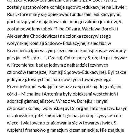
zostały ustanowione komisje sądowo-edukacyjne na Litwie i
Rusi, które miały się opiekować funduszami edukacyjnymi,
pochodzącymi z majątków zniesionego zakonu jezuitów, S.
został powołany (obok Filipa Olizara, Wacława Borejki i
Aleksandra Chodkiewicza) na członka rzeczywistego
wołyńskiej Komisji Sądowo-Edukacyjnej z siedzibą w
Krzemieńcu (pierwszym prezesem tej komisji został wybrany
przyjaciel S-ego – T. Czacki). Od tej pory S. często przebywał
w Krzemieńcu, będąc jednym z najbardziej czynnych
członków tamtejszej Komisji Sądowo-Edukacyjnej. Był także
jednym z głównych animatorów życia towarzyskiego
Krzemieńca, mieszkając tu wraz z całą rodziną. Jego piękne
córki – Michalina i Antonina były obiektami westchnień i
adoracji gimnazjalistów. Wraz z W. Borejką i innymi
członkami komisji wołyńskiej był S. organizatorem tzw. kasyn
uczniowskich, gdzie młodzież gimnazjalna «przywykała do
więcej światowego znajdowania się w towarzystwie». S.
wspierał finansowo gimnazjum krzemienieckie. Nie znajduje