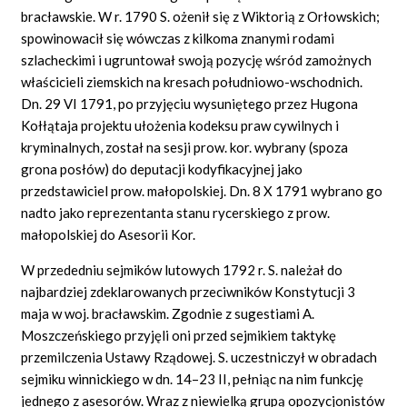
bracławskie. W r. 1790 S. ożenił się z Wiktorią z Orłowskich;
spowinowacił się wówczas z kilkoma znanymi rodami
szlacheckimi i ugruntował swoją pozycję wśród zamożnych
właścicieli ziemskich na kresach południowo-wschodnich.
Dn. 29 VI 1791, po przyjęciu wysuniętego przez Hugona
Kołłątaja projektu ułożenia kodeksu praw cywilnych i
kryminalnych, został na sesji prow. kor. wybrany (spoza
grona posłów) do deputacji kodyfikacyjnej jako
przedstawiciel prow. małopolskiej. Dn. 8 X 1791 wybrano go
nadto jako reprezentanta stanu rycerskiego z prow.
małopolskiej do Asesorii Kor.
W przededniu sejmików lutowych 1792 r. S. należał do
najbardziej zdeklarowanych przeciwników Konstytucji 3
maja w woj. bracławskim. Zgodnie z sugestiami A.
Moszczeńskiego przyjęli oni przed sejmikiem taktykę
przemilczenia Ustawy Rządowej. S. uczestniczył w obradach
sejmiku winnickiego w dn. 14–23 II, pełniąc na nim funkcję
jednego z asesorów. Wraz z niewielką grupą opozycjonistów