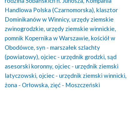
rodzina Sobańskich h. Junosza,
Kompania
Handlowa Polska (Czarnomorska),
klasztor
Dominikanów w Winnicy,
urzędy ziemskie
zwinogrodzkie,
urzędy ziemskie winnickie,
pomnik Kopernika w Warszawie,
kościół w
Obodówce,
syn - marszałek szlachty
(powiatowy),
ojciec - urzędnik grodzki,
sąd
asesorski koronny,
ojciec - urzędnik ziemski
latyczowski,
ojciec - urzędnik ziemski winnicki,
żona - Orłowska,
zięć - Moszczeński