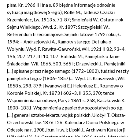
pism, Kr. 1966 III (na s. 89 błędne informacje odnośnie
sytuacji majątkowej S-ego); Rolle M., Tadeusz Czacki i
Krzemieniec, Lw. 1913 s. 71, 87; Smoleński W., Ostatni rok
Sejmu Wielkiego, Wyd. 2, Kr. 1897; Szczygielski W.,
Referendum trzeciomajowe. Sejmiki lutowe 1792 roku, Ł.
1994; – Andrzejowski A., Ramoty starego Detiuka o
Wołyniu, Wyd. F. Rawita-Gawroński, Wil. 1921 II 82, 93–4,
196, 207, 217, III 10, 107; Baliński M., Pamiętnik o Janie
Śniadeckim, Wil. 1865, 503, 565 I; Drzewiecki J., Pamiętniki
[…] spisane przez niego samego (1772–1802), tudzież reszty
pamiętnika tegoż (1806–1857)…, Wyd. J.I. Kraszewski, Wil.
1858 s. 298, 379; [Iwanowski E.] Heleniusz E., Rozmowy o
Koronie Polskiej, Kr. 1873 I 602–3, II 355, 370; tenże,
Wspomnienia narodowe, Paryż 1861 s. 258; Kaczkowski K.,
1808–1831. Wspomnienia z papierów pozostałych po ś.p.
[…] generał sztabs-lekarzu wojsk polskich, Ułożył T. Oksza-
Orzechowski, Lw. 1876 I 26; Kalendarz Domu Polskiego w
Odessie na r. 1908, [b.m. i r.w.]; Lipski J., Archiwum Kuratorji
Wileńskiej X. Ad. Czartoryskiego, Kr. 1926; tenże, Materiały