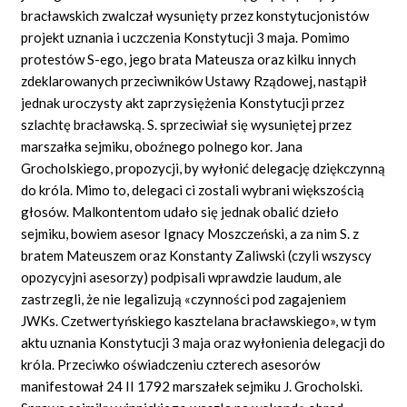
bracławskich zwalczał wysunięty przez konstytucjonistów
projekt uznania i uczczenia Konstytucji 3 maja. Pomimo
protestów S-ego, jego brata Mateusza oraz kilku innych
zdeklarowanych przeciwników Ustawy Rządowej, nastąpił
jednak uroczysty akt zaprzysiężenia Konstytucji przez
szlachtę bracławską. S. sprzeciwiał się wysuniętej przez
marszałka sejmiku, oboźnego polnego kor. Jana
Grocholskiego, propozycji, by wyłonić delegację dziękczynną
do króla. Mimo to, delegaci ci zostali wybrani większością
głosów. Malkontentom udało się jednak obalić dzieło
sejmiku, bowiem asesor Ignacy Moszczeński, a za nim S. z
bratem Mateuszem oraz Konstanty Zaliwski (czyli wszyscy
opozycyjni asesorzy) podpisali wprawdzie laudum, ale
zastrzegli, że nie legalizują «czynności pod zagajeniem
JWKs. Czetwertyńskiego kasztelana bracławskiego», w tym
aktu uznania Konstytucji 3 maja oraz wyłonienia delegacji do
króla. Przeciwko oświadczeniu czterech asesorów
manifestował 24 II 1792 marszałek sejmiku J. Grocholski.