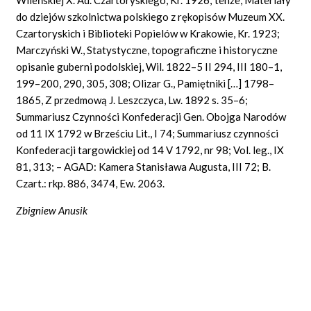
do dziejów szkolnictwa polskiego z rękopisów Muzeum XX.
Czartoryskich i Biblioteki Popielów w Krakowie, Kr. 1923;
Marczyński W., Statystyczne, topograficzne i historyczne
opisanie guberni podolskiej, Wil. 1822–5 II 294, III 180–1,
199–200, 290, 305, 308; Olizar G., Pamiętniki […] 1798–
1865, Z przedmową J. Leszczyca, Lw. 1892 s. 35–6;
Summariusz Czynności Konfederacji Gen. Obojga Narodów
od 11 IX 1792 w Brześciu
Lit.,
I 74; Summariusz czynności
Konfederacji targowickiej od 14 V 1792, nr 98; Vol. leg., IX
81, 313; – AGAD: Kamera Stanisława Augusta, III 72; B.
Czart.: rkp. 886, 3474, Ew. 2063.
Zbigniew Anusik