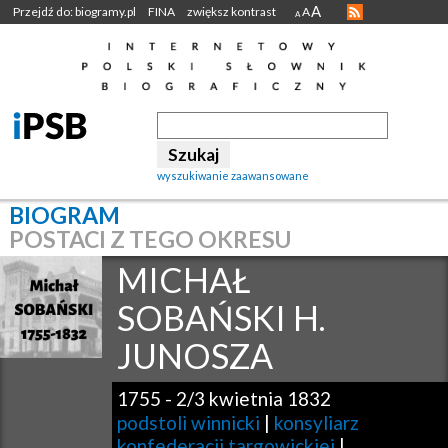
A
Przejdź do: biogramy.pl
FINA
zwiększ kontrast
A
A
wyszukiwanie zaawansowane
BIOGRAM
POSTACI Z TEGO OKRESU
MICHAŁ
SOBAŃSKI H.
JUNOSZA
1755
-
2/3 kwietnia 1832
podstoli winnicki
|
konsyliarz
konfederacji targowickiej
|