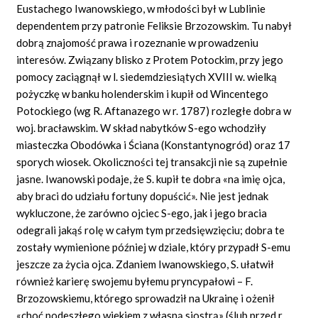
Eustachego Iwanowskiego, w młodości był w Lublinie
dependentem przy patronie Feliksie Brzozowskim. Tu nabył
dobrą znajomość prawa i rozeznanie w prowadzeniu
interesów. Związany blisko z Protem Potockim, przy jego
pomocy zaciągnął w l. siedemdziesiątych XVIII w. wielką
pożyczkę w banku holenderskim i kupił od Wincentego
Potockiego (wg R. Aftanazego w r. 1787) rozległe dobra w
woj. bracławskim. W skład nabytków S-ego wchodziły
miasteczka Obodówka i Ściana (Konstantynogród) oraz 17
sporych wiosek. Okoliczności tej transakcji nie są zupełnie
jasne. Iwanowski podaje, że S. kupił te dobra «na imię ojca,
aby braci do udziału fortuny dopuścić». Nie jest jednak
wykluczone, że zarówno ojciec S-ego, jak i jego bracia
odegrali jakąś rolę w całym tym przedsięwzięciu; dobra te
zostały wymienione później w dziale, który przypadł S-emu
jeszcze za życia ojca. Zdaniem Iwanowskiego, S. ułatwił
również karierę swojemu byłemu pryncypałowi – F.
Brzozowskiemu, którego sprowadził na Ukrainę i ożenił
«choć podeszłego wiekiem z własną siostrą» (ślub przed r.