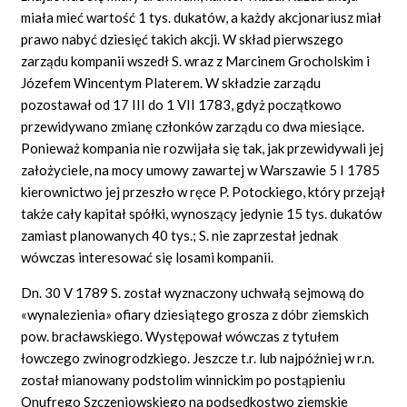
miała mieć wartość 1 tys. dukatów, a każdy akcjonariusz miał
prawo nabyć dziesięć takich akcji. W skład pierwszego
zarządu kompanii wszedł S. wraz z Marcinem Grocholskim i
Józefem Wincentym Platerem. W składzie zarządu
pozostawał od 17 III do 1 VII 1783, gdyż początkowo
przewidywano zmianę członków zarządu co dwa miesiące.
Ponieważ kompania nie rozwijała się tak, jak przewidywali jej
założyciele, na mocy umowy zawartej w Warszawie 5 I 1785
kierownictwo jej przeszło w ręce P. Potockiego, który przejął
także cały kapitał spółki, wynoszący jedynie 15 tys. dukatów
zamiast planowanych 40 tys.; S. nie zaprzestał jednak
wówczas interesować się losami kompanii.
Dn. 30 V 1789 S. został wyznaczony uchwałą sejmową
do
«wynalezienia»
ofiary dziesiątego grosza z dóbr ziemskich
pow. bracławskiego. Występował wówczas z tytułem
łowczego zwinogrodzkiego. Jeszcze t.r. lub najpóźniej w r.n.
został mianowany podstolim winnickim po postąpieniu
Onufrego Szczeniowskiego na podsędkostwo ziemskie