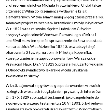
profesorem rolnictwa Michała Fryczyńskiego. Chciał także
przenieść z Wilna do Krzemieńca wydawanie ksiąg
elementarnych. W tym samym mniej więcej czasie przesłał ks.
Adamowi projekt założenia w Krzemieńcu szkoły inżynierów.
W r. 1821 wraz ze swoim zięciem Ludwikiem Giżyckim
poręczył wypłacalność Wacława Rzewuskiego «Emira» i
umożliwił mu w ten sposób sprowadzenie do Sawrania stada
koni arabskich. W październiku 1822 S. oświadczył chęć
ofiarowania 2 tys. złp. na pomnik Mikołaja Kopernika,
którego wzniesienie zaproponowało Tow. Warszawskie
Przyjaciół Nauk. Dn. 9 V 1823 S. przesłał ks. Czartoryskiemu
z Obodówki świadectwo lekarskie w celu uzyskania
zwolnienia ze służby.
W l.n. S. zajmował się głównie gospodarowaniem w swoich
rozległych włościach i doglądaniem prywatnych interesów.
Dn. 17 X 1829 sporządził testament, jako uzupełnienie do
swojego pierwszego testamentu z 10 VI 1801. S. był jednym
z najbogatszych obywateli Bracławszczyzny. W początkach l.