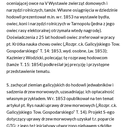
oceniającej owce na V Wystawie zwierząt domowych i
narzędzi rolniczych, tamże. Własne osiągnięcia w dziedzinie
hodowli prezentował m.in. w r. 1853 na wystawie bydła,
owiec, koni i narzędzi rolniczych w Tarnopolu (jedna z jego
owiec rasy elektoralnej otrzymała wtedy nagrodę).
Doświadczenia z 25 lat hodowli owiec zreferował w pracy
pt. Krótka nauka chowu owiec („Rozpr. c.k. Galicyjskiego Tow.
Gospodarskiego” T. 14: 1853, wyd. osobne, Lw. 1853);
Kazimierz Wodzicki, polecając tę rozprawę hodowcom
(tamże T. 15: 1854) podkreślał jej precyzję i przystępne
przedstawienie tematu.
S. zachęcał ziemian galicyjskich do hodowli jedwabników i
sadzenia drzew morwowych, uzasadniając ich opłacalność
własnym przykładem. W r. 1853 opublikował na ten temat
artykuł pt. Rys nauki uprawy drzew morwowych („Rozpr. c.k.
Galicyjskiego Tow. Gospodarskiego” T. 14). Projekt S-ego
dotyczący uprawy drzew morwowych uzyskał t.r. poparcie
GTG; z jego też inicjatywy utworzono niebawem szkółkę