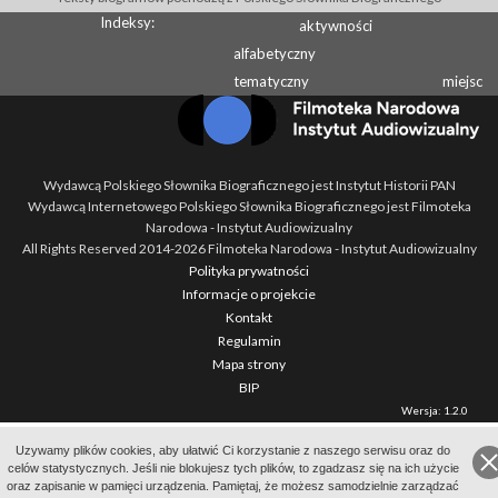
Indeksy:
aktywności
alfabetyczny
tematyczny
miejsc
Wydawcą Polskiego Słownika Biograficznego jest Instytut Historii PAN
Wydawcą Internetowego Polskiego Słownika Biograficznego jest Filmoteka
Narodowa - Instytut Audiowizualny
All Rights Reserved 2014-
2026
Filmoteka Narodowa - Instytut Audiowizualny
Polityka prywatności
Informacje o projekcie
Kontakt
Regulamin
Mapa strony
BIP
Wersja: 1.2.0
Uzywamy plików cookies, aby ułatwić Ci korzystanie z naszego serwisu oraz do
celów statystycznych. Jeśli nie blokujesz tych plików, to zgadzasz się na ich użycie
oraz zapisanie w pamięci urządzenia. Pamiętaj, że możesz samodzielnie zarządzać