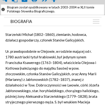
Biogram został opublikowany w latach 2003-2004 w XLII tomie
Polskiego Słownika Biograficznego.
BIOGRAFIA
BIOGRAFIA
Starzeński Michał (1802–1860), ziemianin, hodowca,
GRAF POWIĄZAŃ
działacz gospodarczy, członek Stanów Galicyjskich.
DYSKUSJA
Ur. prawdopodobnie w Olejowie, w rodzinie mającej od r.
Mapa
1780 austriacki tytuł hrabiowski, był jedynym synem
Franciszka Ksawerego (1763–1804), właściciela Olejowa i
Kotłowa (należącego do majątku Sasów) w pow.
złoczowskim, członka Stanów Galicyjskich, oraz Anny Marii
(Marianny) z Jabłonowskich (1782–1837), znanej z
działalności w Tow. Dobroczynności we Lwowie, córki Józefa
Jabłonowskiego, star. horyhladzkiego, chorążego halickiego,
później żony Aleksandra Starzeńskiego (1779–1828), brata
stryjecznego pierwszego męża. S. był wnukiem Macieja