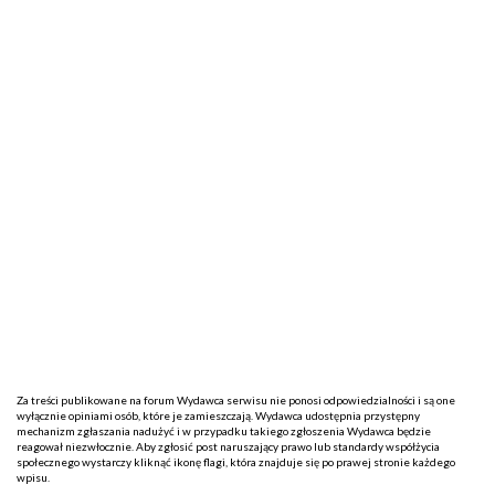
Za treści publikowane na forum Wydawca serwisu nie ponosi odpowiedzialności i są one
wyłącznie opiniami osób, które je zamieszczają. Wydawca udostępnia przystępny
mechanizm zgłaszania nadużyć i w przypadku takiego zgłoszenia Wydawca będzie
reagował niezwłocznie. Aby zgłosić post naruszający prawo lub standardy współżycia
społecznego wystarczy kliknąć ikonę flagi, która znajduje się po prawej stronie każdego
wpisu.