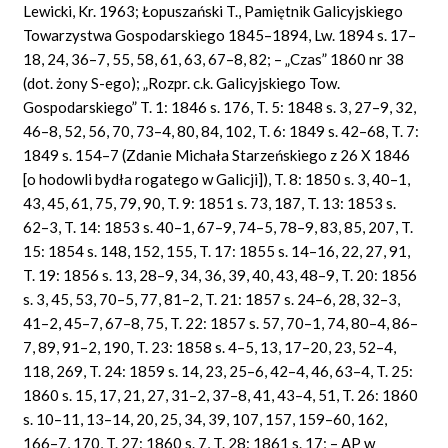
Lewicki, Kr. 1963; Łopuszański T., Pamiętnik Galicyjskiego
Towarzystwa Gospodarskiego 1845–1894, Lw. 1894 s. 17–
18, 24, 36–7, 55, 58, 61, 63, 67–8, 82; – „Czas” 1860 nr 38
(dot. żony S-ego); „Rozpr. c.k. Galicyjskiego Tow.
Gospodarskiego” T. 1: 1846 s. 176, T. 5: 1848 s. 3, 27–9, 32,
46–8, 52, 56, 70, 73–4, 80, 84, 102, T. 6: 1849 s. 42–68, T. 7:
1849 s. 154–7 (Zdanie Michała Starzeńskiego z 26 X 1846
[o hodowli bydła rogatego w Galicji]), T. 8: 1850 s. 3, 40–1,
43, 45, 61, 75, 79, 90, T. 9: 1851 s. 73, 187, T. 13: 1853 s.
62–3, T. 14: 1853 s. 40–1, 67–9, 74–5, 78–9, 83, 85, 207, T.
15: 1854 s. 148, 152, 155, T. 17: 1855 s. 14–16, 22, 27, 91,
T. 19: 1856 s. 13, 28–9, 34, 36, 39, 40, 43, 48–9, T. 20: 1856
s. 3, 45, 53, 70–5, 77, 81–2, T. 21: 1857 s. 24–6, 28, 32–3,
41–2, 45–7, 67–8, 75, T. 22: 1857 s. 57, 70–1, 74, 80–4, 86–
7, 89, 91–2, 190, T. 23: 1858 s. 4–5, 13, 17–20, 23, 52–4,
118, 269, T. 24: 1859 s. 14, 23, 25–6, 42–4, 46, 63–4, T. 25:
1860 s. 15, 17, 21, 27, 31–2, 37–8, 41, 43–4, 51, T. 26: 1860
s. 10–11, 13–14, 20, 25, 34, 39, 107, 157, 159–60, 162,
166–7, 170, T. 27: 1860 s. 7, T. 28: 1861 s. 17; – AP w