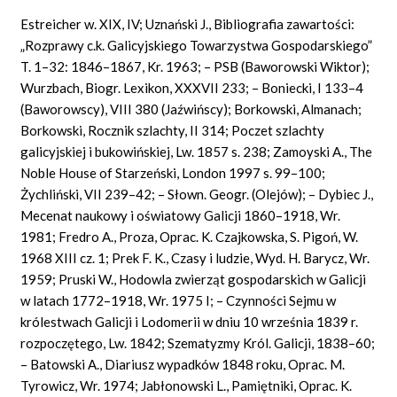
Estreicher w. XIX, IV; Uznański J., Bibliografia zawartości:
„Rozprawy c.k. Galicyjskiego Towarzystwa Gospodarskiego”
T. 1–32: 1846–1867, Kr. 1963; – PSB (Baworowski Wiktor);
Wurzbach, Biogr. Lexikon, XXXVII 233; – Boniecki, I 133–4
(Baworowscy), VIII 380 (Jaźwińscy); Borkowski, Almanach;
Borkowski, Rocznik szlachty, II 314; Poczet szlachty
galicyjskiej i bukowińskiej, Lw. 1857 s. 238; Zamoyski A., The
Noble House of Starzeński, London 1997 s. 99–100;
Żychliński, VII 239–42; – Słown. Geogr. (Olejów); – Dybiec J.,
Mecenat naukowy i oświatowy Galicji 1860–1918, Wr.
1981; Fredro A., Proza, Oprac. K. Czajkowska, S. Pigoń, W.
1968 XIII cz. 1; Prek F. K., Czasy i ludzie, Wyd. H. Barycz, Wr.
1959; Pruski W., Hodowla zwierząt gospodarskich w Galicji
w latach 1772–1918, Wr. 1975 I; – Czynności Sejmu w
królestwach Galicji i Lodomerii w dniu 10 września 1839 r.
rozpoczętego, Lw. 1842; Szematyzmy Król. Galicji, 1838–60;
– Batowski A., Diariusz wypadków 1848 roku, Oprac. M.
Tyrowicz, Wr. 1974; Jabłonowski L., Pamiętniki, Oprac. K.