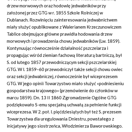
drzew morwowych oraz hodowlę jedwabników przy
założonej przez GTG w r. 1855 Szkole Rolniczej w
Dublanach. Rozwinięciu zainteresowania jedwabnictwem
miały służyć opublikowane z Walerianem Krzeczunowiczem
Tablice obejmujące główne prawidła hodowania drzew
morwowych i prowadzenia chowu jedwabników (Lw. 1859).
Kontynuując równocześnie działalność pszczelarza i
propagując wśród ziemian fachową literaturą bartniczą, był
S. od lutego 1857 przewodniczącym sekcji pszczelarskiej
GTG. W l. 1859–60 przewodniczył także sekcji chowu owiec
oraz sekcji jedwabniczej, równocześnie był wiceprezesem
GTG. W jego opinii Towarzystwo miało służyć «podniesieniu
gospodarstwa krajowego» (przemówienie do członków w
marcu 1859). Dn. 13 II 1860 Zgromadzenie Ogólne GTG
podziękowało S-emu specjalną uchwałą za pełnienie funkcji
wiceprezesa. W 2. poł. l. pięćdziesiątych był też S. prezesem
Towarzystwa dla uregulowania Dniestru, powstałego z
inicjatywy jego siostrzeńca, Włodzimierza Baworowskiego.