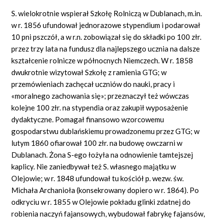
S. wielokrotnie wspierał Szkołę Rolniczą w Dublanach, m.in.
w r. 1856 ufundował jednorazowe stypendium i podarował
10 pni pszczół, a w r.n. zobowiązał się do składki po 100 złr.
przez trzy lata na fundusz dla najlepszego ucznia na dalsze
kształcenie rolnicze w północnych Niemczech. W r. 1858
dwukrotnie wizytował Szkołę z ramienia GTG; w
przemówieniach zachęcał uczniów do nauki, pracy i
«moralnego zachowania się»; przeznaczył też wówczas
kolejne 100 złr. na stypendia oraz zakupił wyposażenie
dydaktyczne. Pomagał finansowo wzorcowemu
gospodarstwu dublańskiemu prowadzonemu przez GTG; w
lutym 1860 ofiarował 100 złr. na budowę owczarni w
Dublanach. Żona S-ego łożyła na odnowienie tamtejszej
kaplicy. Nie zaniedbywał też S. własnego majątku w
Olejowie; w r. 1848 ufundował tu kościół p. wezw. św.
Michała Archanioła (konsekrowany dopiero w r. 1864). Po
odkryciu w r. 1855 w Olejowie pokładu glinki zdatnej do
robienia naczyń fajansowych, wybudował fabrykę fajansów,