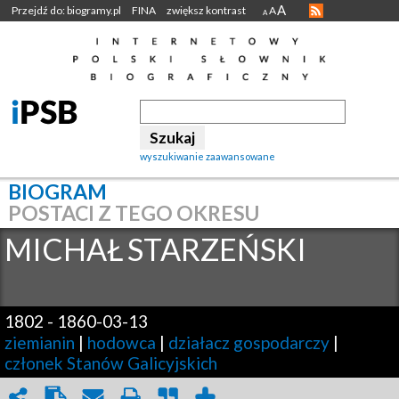
A
Przejdź do: biogramy.pl
FINA
zwiększ kontrast
A
A
wyszukiwanie zaawansowane
BIOGRAM
POSTACI Z TEGO OKRESU
MICHAŁ
STARZEŃSKI
1802
-
1860-03-13
ziemianin
|
hodowca
|
działacz gospodarczy
|
członek Stanów Galicyjskich