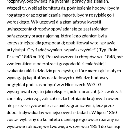
rozprawy, odpowiedzi na pytania i porady dla ziemian.
Wszedł t.r. w skład komitetu ds. podniesienia hodowli bydła
rogatego oraz ograniczania importu bydła rosyjskiego i
wołoskiego. W kluczowej dla ziemiaństwa kwestii
uwłaszczenia chłopów opowiadał się za zastąpieniem
pańszczyzny pracą najemną, która jego zdaniem była
korzystniejsza dla gospodarki; opublikował w tej sprawie
artykuł pt. Czy żądać wymiaru w pańszczyźnie? („Tyg. Roln.-
Przem.” 1848 nr 10). Po uwłaszczeniu chłopów, w r. 1848, był
zwolennikiem modernizacji gospodarki ziemiańskiej i
szukania takich dziedzin przemysłu, «które mało rąk i małych
wymagają kapitałów nakładowych». Wiedzę hodowcy
pogłębiał podczas pobytów w Niemczech. W GTG
występował często jako ekspert, m.in. doradzał, jak zwalczać
choroby zwierząt, zalecał uszlachetnianie krajowych owiec
nie przez krzyżowanie z rasami zagranicznymi, lecz przez
dobór indywidualny w miejscowych stadach. W lipcu 1850
został wybrany do komitetu oceniającego owce i barany na
wystawie rolniczej we Lwowie, a w czerwcu 1854 do komisji