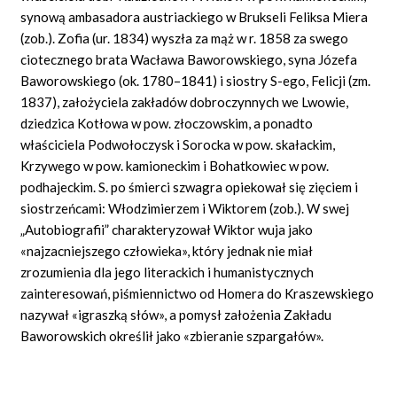
synową ambasadora austriackiego w Brukseli Feliksa Miera
(zob.). Zofia (ur. 1834) wyszła za mąż w r. 1858 za swego
ciotecznego brata Wacława Baworowskiego, syna Józefa
Baworowskiego (ok. 1780–1841) i siostry S-ego, Felicji (zm.
1837), założyciela zakładów dobroczynnych we Lwowie,
dziedzica Kotłowa w pow. złoczowskim, a ponadto
właściciela Podwołoczysk i Sorocka w pow. skałackim,
Krzywego w pow. kamioneckim i Bohatkowiec w pow.
podhajeckim. S. po śmierci szwagra opiekował się zięciem i
siostrzeńcami: Włodzimierzem i Wiktorem (zob.). W swej
„Autobiografii” charakteryzował Wiktor wuja jako
«najzacniejszego człowieka», który jednak nie miał
zrozumienia dla jego literackich i humanistycznych
zainteresowań, piśmiennictwo od Homera do Kraszewskiego
nazywał «igraszką słów», a pomysł założenia Zakładu
Baworowskich określił jako «zbieranie szpargałów».