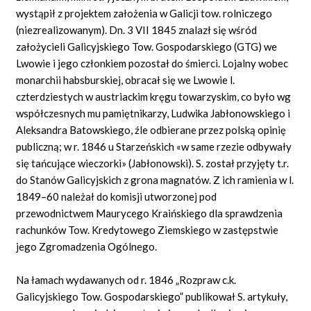
wystąpił z projektem założenia w Galicji tow. rolniczego
(niezrealizowanym). Dn. 3 VII 1845 znalazł się wśród
założycieli Galicyjskiego Tow. Gospodarskiego (GTG) we
Lwowie i jego członkiem pozostał do śmierci. Lojalny wobec
monarchii habsburskiej, obracał się we Lwowie l.
czterdziestych w austriackim kręgu towarzyskim, co było wg
współczesnych mu pamiętnikarzy, Ludwika Jabłonowskiego i
Aleksandra Batowskiego, źle odbierane przez polską opinię
publiczną; w r. 1846 u Starzeńskich «w same rzezie odbywały
się tańcujące wieczorki» (Jabłonowski). S. został przyjęty t.r.
do Stanów Galicyjskich z grona magnatów. Z ich ramienia w l.
1849–60 należał do komisji utworzonej pod
przewodnictwem Maurycego Kraińskiego dla sprawdzenia
rachunków Tow. Kredytowego Ziemskiego w zastępstwie
jego Zgromadzenia Ogólnego.
Na łamach wydawanych od r. 1846 „Rozpraw c.k.
Galicyjskiego Tow. Gospodarskiego” publikował S. artykuły,