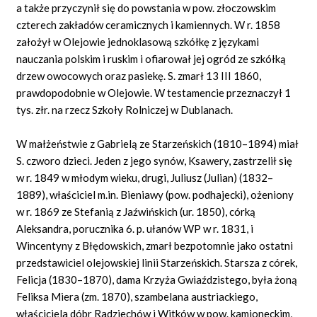
a także przyczynił się do powstania w pow. złoczowskim
czterech zakładów ceramicznych i kamiennych. W r. 1858
założył w Olejowie jednoklasową szkółkę z językami
nauczania polskim i ruskim i ofiarował jej ogród ze szkółką
drzew owocowych oraz pasiekę. S. zmarł 13 III 1860,
prawdopodobnie w Olejowie. W testamencie przeznaczył 1
tys. złr. na rzecz Szkoły Rolniczej w Dublanach.
W małżeństwie z Gabrielą ze Starzeńskich (1810–1894) miał
S. czworo dzieci. Jeden z jego synów, Ksawery, zastrzelił się
w r. 1849 w młodym wieku, drugi, Juliusz (Julian) (1832–
1889), właściciel m.in. Bieniawy (pow. podhajecki), ożeniony
w r. 1869 ze Stefanią z Jaźwińskich (ur. 1850), córką
Aleksandra, porucznika 6. p. ułanów WP w r. 1831, i
Wincentyny z Błędowskich, zmarł bezpotomnie jako ostatni
przedstawiciel olejowskiej linii Starzeńskich. Starsza z córek,
Felicja (1830–1870), dama Krzyża Gwiaździstego, była żoną
Feliksa Miera (zm. 1870), szambelana austriackiego,
właściciela dóbr Radziechów i Witków w pow. kamioneckim,