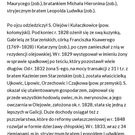
Maurycego (zob.), bratankiem Michała Hieronima (zob.),
stryjecznym bratem Leopolda Ludwika (zob.).
Po ojcu odziedziczył S. Olejów i Kułaczkowice (pow.
kołomyjski). Pod koniec r. 1828 ożenił się ze swą kuzynką,
Gabrielą ze Starzeńskich, córką Franciszka Ksawerego
(1769–1828) i Katarzyny (zob.), po czym zamieszkał z nią w
rezydencji olejowskiej. W r. 1829 występował w imieniu żony
w sprawie spadkowej po teściu, który pozostawił wiele
długów. Od r. 1832 żona S-ego, na mocy transakcji z 31 I t.r. z
bratem Kazimierzem Starzeńskim (zob.), została właścicielką
Ujkowic, Lipowic, Orzechowic i Czajkowa (pow. przemyski). S.
okazał się utalentowanym gospodarzem, zajmował się
przede wszystkim hodowlą owiec, m.in. merynosów, a jego
owczarnia w Olejowie, założona ok. r. 1828, stała się jedną z
lepszych w Galicji. Duże dochody osiągał też z
pszczelarstwa, które do reformy uwłaszczeniowej w r. 1848
rozwijał w formie dzierżawy chłopskiej. W r. 1833, wraz z 34
ziemianami, m.in. stryjecznym bratem Leopoldem Ludwikiem,