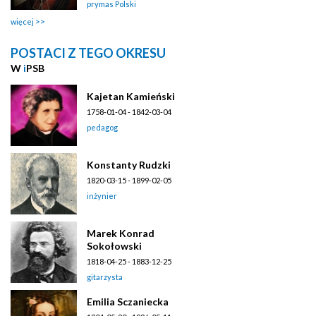
prymas Polski
więcej
POSTACI Z TEGO OKRESU
W
i
PSB
Kajetan Kamieński
1758-01-04 - 1842-03-04
pedagog
Konstanty Rudzki
1820-03-15 - 1899-02-05
inżynier
Marek Konrad
Sokołowski
1818-04-25 - 1883-12-25
gitarzysta
Emilia Sczaniecka