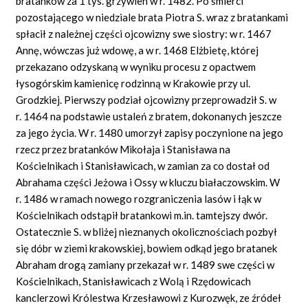
bratanków za 1 tys. grzywien w r. 1482. Po śmierci
pozostającego w niedziale brata Piotra S. wraz z bratankami
spłacił z należnej części ojcowizny swe siostry: w r. 1467
Annę, wówczas już wdowę, a w r. 1468 Elżbietę, której
przekazano odzyskaną w wyniku procesu z opactwem
łysogórskim kamienicę rodzinną w Krakowie przy ul.
Grodzkiej. Pierwszy podział ojcowizny przeprowadził S. w
r. 1464 na podstawie ustaleń z bratem, dokonanych jeszcze
za jego życia. W r. 1480 umorzył zapisy poczynione na jego
rzecz przez bratanków Mikołaja i Stanisława na
Kościelnikach i Stanisławicach, w zamian za co dostał od
Abrahama części Jeżowa i Ossy w kluczu białaczowskim. W
r. 1486 w ramach nowego rozgraniczenia lasów i łąk w
Kościelnikach odstąpił bratankowi m.in. tamtejszy dwór.
Ostatecznie S. w bliżej nieznanych okolicznościach pozbył
się dóbr w ziemi krakowskiej, bowiem odkąd jego bratanek
Abraham drogą zamiany przekazał w r. 1489 swe części w
Kościelnikach, Stanisławicach z Wolą i Rzędowicach
kanclerzowi Królestwa Krzesławowi z Kurozwęk, ze źródeł