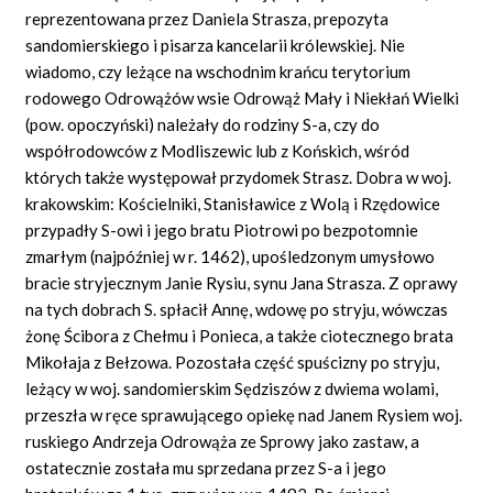
reprezentowana przez Daniela Strasza, prepozyta
sandomierskiego i pisarza kancelarii królewskiej. Nie
wiadomo, czy leżące na wschodnim krańcu terytorium
rodowego Odrowążów wsie Odrowąż Mały i Niekłań Wielki
(pow. opoczyński) należały do rodziny S-a, czy do
współrodowców z Modliszewic lub z Końskich, wśród
których także występował przydomek Strasz. Dobra w woj.
krakowskim: Kościelniki, Stanisławice z Wolą i Rzędowice
przypadły S-owi i jego bratu Piotrowi po bezpotomnie
zmarłym (najpóźniej w r. 1462), upośledzonym umysłowo
bracie stryjecznym Janie Rysiu, synu Jana Strasza. Z oprawy
na tych dobrach S. spłacił Annę, wdowę po stryju, wówczas
żonę Ścibora z Chełmu i Ponieca, a także ciotecznego brata
Mikołaja z Bełzowa. Pozostała część spuścizny po stryju,
leżący w woj. sandomierskim Sędziszów z dwiema wolami,
przeszła w ręce sprawującego opiekę nad Janem Rysiem woj.
ruskiego Andrzeja Odrowąża ze Sprowy jako zastaw, a
ostatecznie została mu sprzedana przez S-a i jego