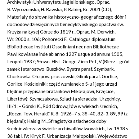
Archiwistyki Uniwersytetu Jagiellońskiego, Oprac.
B. Wyrozumska, H. Rawska, P. Rabiej, Kr. 2001 (CD);
Materiały do słownika historyczno-geograficznego dóbr i
dochodów dziesięcinnych benedyktyńskiego opactwa św.
Krzyża na Łysej Górze do 1819 r., Oprac. M. Derwich,
Wr. 2000 s. 106; Pohorecki F., Catalogus diplomatum
Bibliothecae Instituti Ossoliniani nec non Bibliothecae
Pawlikowianae inde ab anno 1227 usque ad annum 1505,
Leopoli 1937; Słown. Hist.-Geogr. Ziem Pol., V (Biecz – gród,
zamek i starostwo, Buszków, Bystra paraf. Szymbark,
Chorkówka, Cło pow. proszowski, Glinik paraf. Gorlice,
Gorlice, Kościelniki: część wzmianek o S-u i jego urząd
błędnie przypisane bratankowi Mikołajowi, Krzęcice,
Libertów); Szymczakowa, Szlachta sieradzka; Urzędnicy,
III/1; – Górski K., Ród Odrowążów w wiekach średnich,
„Roczn. Tow. Herald.” R. 8: 1926–7 s. 38–40, 82–3, 89, 99 (z
błędami); Haisig M., Sfragistyka szlachecka doby
średniowiecza w świetle archiwaliów lwowskich, Lw. 1938 s.
36 tabl. IV; Kiryk F., Urbanizacja Małopolski. Województwo