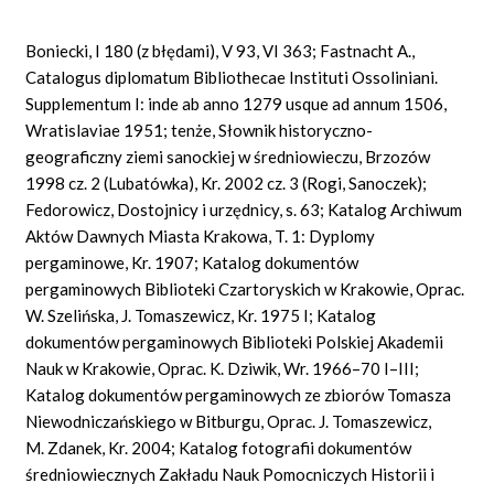
Boniecki, I 180 (z błędami), V 93, VI 363; Fastnacht A.,
Catalogus diplomatum Bibliothecae Instituti Ossoliniani.
Supplementum I: inde ab anno 1279 usque ad annum 1506,
Wratislaviae 1951; tenże, Słownik historyczno-
geograficzny ziemi sanockiej w średniowieczu, Brzozów
1998 cz. 2 (Lubatówka), Kr. 2002 cz. 3 (Rogi, Sanoczek);
Fedorowicz, Dostojnicy i urzędnicy, s. 63; Katalog Archiwum
Aktów Dawnych Miasta Krakowa, T. 1: Dyplomy
pergaminowe, Kr. 1907; Katalog dokumentów
pergaminowych Biblioteki Czartoryskich w Krakowie, Oprac.
W. Szelińska, J. Tomaszewicz, Kr. 1975 I; Katalog
dokumentów pergaminowych Biblioteki Polskiej Akademii
Nauk w Krakowie, Oprac. K. Dziwik, Wr. 1966–70 I–III;
Katalog dokumentów pergaminowych ze zbiorów Tomasza
Niewodniczańskiego w Bitburgu, Oprac. J. Tomaszewicz,
M. Zdanek, Kr. 2004; Katalog fotografii dokumentów
średniowiecznych Zakładu Nauk Pomocniczych Historii i