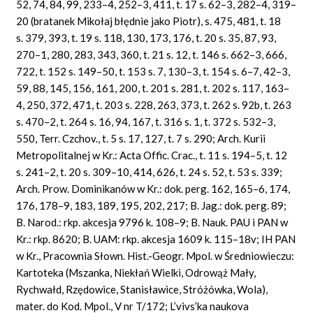
52, 74, 84, 99, 233–4, 252–3, 411, t. 17 s. 62–3, 282–4, 319–
20 (bratanek Mikołaj błędnie jako Piotr), s. 475, 481, t. 18
s. 379, 393, t. 19 s. 118, 130, 173, 176, t. 20 s. 35, 87, 93,
270–1, 280, 283, 343, 360, t. 21 s. 12, t. 146 s. 662–3, 666,
722, t. 152 s. 149–50, t. 153 s. 7, 130–3, t. 154 s. 6–7, 42–3,
59, 88, 145, 156, 161, 200, t. 201 s. 281, t. 202 s. 117, 163–
4, 250, 372, 471, t. 203 s. 228, 263, 373, t. 262 s. 92b, t. 263
s. 470–2, t. 264 s. 16, 94, 167, t. 316 s. 1, t. 372 s. 532–3,
550, Terr. Czchov., t. 5 s. 17, 127, t. 7 s. 290; Arch. Kurii
Metropolitalnej w Kr.: Acta Offic. Crac., t. 11 s. 194–5, t. 12
s. 241–2, t. 20 s. 309–10, 414, 626, t. 24 s. 52, t. 53 s. 339;
Arch. Prow. Dominikanów w Kr.: dok. perg. 162, 165–6, 174,
176, 178–9, 183, 189, 195, 202, 217; B. Jag.: dok. perg. 89;
B. Narod.: rkp. akcesja 9796 k. 108–9; B. Nauk. PAU i PAN w
Kr.: rkp. 8620; B. UAM: rkp. akcesja 1609 k. 115–18v; IH PAN
w Kr., Pracownia Słown. Hist.-Geogr. Mpol. w Średniowieczu:
Kartoteka (Mszanka, Niekłań Wielki, Odrowąż Mały,
Rychwałd, Rzędowice, Stanisławice, Stróżówka, Wola),
mater. do Kod. Mpol., V nr T/172; L’vivs’ka naukova