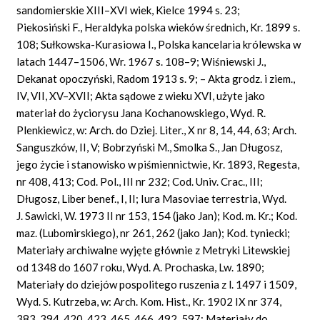
sandomierskie XIII–XVI wiek, Kielce 1994 s. 23;
Piekosiński F., Heraldyka polska wieków średnich, Kr. 1899 s.
108; Sułkowska-Kurasiowa I., Polska kancelaria królewska w
latach 1447–1506, Wr. 1967 s. 108–9; Wiśniewski J.,
Dekanat opoczyński, Radom 1913 s. 9; – Akta grodz. i ziem.,
IV, VII, XV–XVII; Akta sądowe z wieku XVI, użyte jako
materiał do życiorysu Jana Kochanowskiego, Wyd. R.
Plenkiewicz, w: Arch. do Dziej. Liter., X nr 8, 14, 44, 63; Arch.
Sanguszków, II, V; Bobrzyński M., Smolka S., Jan Długosz,
jego życie i stanowisko w piśmiennictwie, Kr. 1893, Regesta,
nr 408, 413; Cod. Pol., III nr 232; Cod. Univ. Crac., III;
Długosz, Liber benef., I, II; Iura Masoviae terrestria, Wyd.
J. Sawicki, W. 1973 II nr 153, 154 (jako Jan); Kod. m. Kr.; Kod.
maz. (Lubomirskiego), nr 261, 262 (jako Jan); Kod. tyniecki;
Materiały archiwalne wyjęte głównie z Metryki Litewskiej
od 1348 do 1607 roku, Wyd. A. Prochaska, Lw. 1890;
Materiały do dziejów pospolitego ruszenia z l. 1497 i 1509,
Wyd. S. Kutrzeba, w: Arch. Kom. Hist., Kr. 1902 IX nr 374,
383, 394, 420, 423, 465, 466, 492, 597; Materiały do