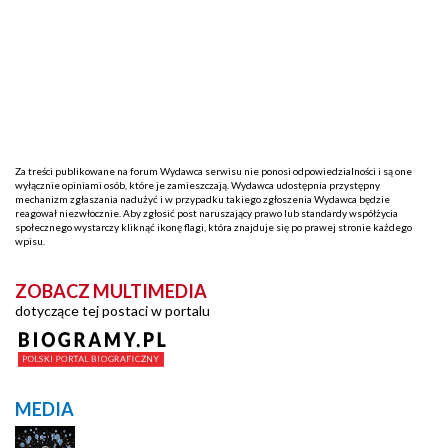
Za treści publikowane na forum Wydawca serwisu nie ponosi odpowiedzialności i są one
wyłącznie opiniami osób, które je zamieszczają. Wydawca udostępnia przystępny
mechanizm zgłaszania nadużyć i w przypadku takiego zgłoszenia Wydawca będzie
reagował niezwłocznie. Aby zgłosić post naruszający prawo lub standardy współżycia
społecznego wystarczy kliknąć ikonę flagi, która znajduje się po prawej stronie każdego
wpisu.
ZOBACZ MULTIMEDIA
dotyczące tej postaci w portalu
MEDIA