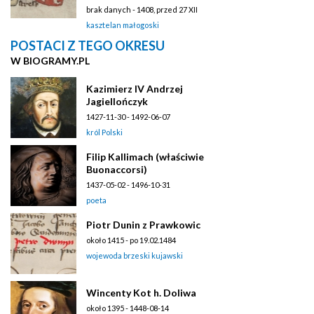
brak danych - 1408, przed 27 XII
kasztelan małogoski
POSTACI Z TEGO OKRESU
W BIOGRAMY.PL
Kazimierz IV Andrzej
Jagiellończyk
1427-11-30 - 1492-06-07
król Polski
Filip Kallimach (właściwie
Buonaccorsi)
1437-05-02 - 1496-10-31
poeta
Piotr Dunin z Prawkowic
około 1415 - po 19.02.1484
wojewoda brzeski kujawski
Wincenty Kot h. Doliwa
około 1395 - 1448-08-14