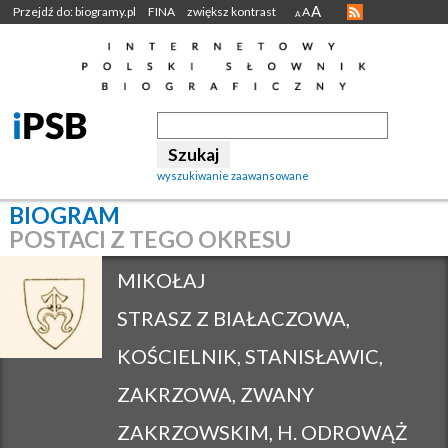
A
Przejdź do: biogramy.pl
FINA
zwiększ kontrast
A
A
wyszukiwanie zaawansowane
BIOGRAM
POSTACI Z TEGO OKRESU
MIKOŁAJ
STRASZ Z BIAŁACZOWA,
KOŚCIELNIK, STANISŁAWIC,
ZAKRZOWA, ZWANY
ZAKRZOWSKIM, H. ODROWĄŻ