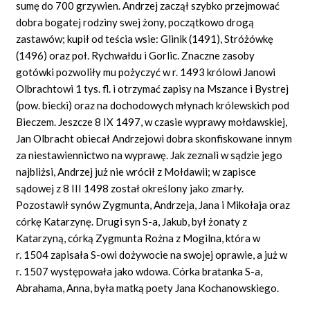
sumę do 700 grzywien. Andrzej zaczął szybko przejmować
dobra bogatej rodziny swej żony, początkowo drogą
zastawów; kupił od teścia wsie: Glinik (1491), Stróżówkę
(1496) oraz poł. Rychwałdu i Gorlic. Znaczne zasoby
gotówki pozwoliły mu pożyczyć w r. 1493 królowi Janowi
Olbrachtowi 1 tys. fl. i otrzymać zapisy na Mszance i Bystrej
(pow. biecki) oraz na dochodowych młynach królewskich pod
Bieczem. Jeszcze 8 IX 1497, w czasie wyprawy mołdawskiej,
Jan Olbracht obiecał Andrzejowi dobra skonfiskowane innym
za niestawiennictwo na wyprawę. Jak zeznali w sądzie jego
najbliżsi, Andrzej już nie wrócił z Mołdawii; w zapisce
sądowej z 8 III 1498 został określony jako zmarły.
Pozostawił synów Zygmunta, Andrzeja, Jana i Mikołaja oraz
córkę Katarzynę. Drugi syn S-a, Jakub, był żonaty z
Katarzyną, córką Zygmunta Rożna z Mogilna, która w
r. 1504 zapisała S-owi dożywocie na swojej oprawie, a już w
r. 1507 występowała jako wdowa. Córka bratanka S-a,
Abrahama, Anna, była matką poety Jana Kochanowskiego.