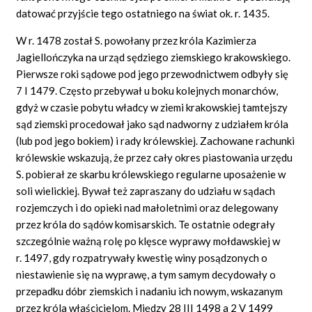
datować przyjście tego ostatniego na świat ok. r. 1435.
W r. 1478 został S. powołany przez króla Kazimierza
Jagiellończyka na urząd sędziego ziemskiego krakowskiego.
Pierwsze roki sądowe pod jego przewodnictwem odbyły się
7 I 1479. Często przebywał u boku kolejnych monarchów,
gdyż w czasie pobytu władcy w ziemi krakowskiej tamtejszy
sąd ziemski procedował jako sąd nadworny z udziałem króla
(lub pod jego bokiem) i rady królewskiej. Zachowane rachunki
królewskie wskazują, że przez cały okres piastowania urzędu
S. pobierał ze skarbu królewskiego regularne uposażenie w
soli wielickiej. Bywał też zapraszany do udziału w sądach
rozjemczych i do opieki nad małoletnimi oraz delegowany
przez króla do sądów komisarskich. Te ostatnie odegrały
szczególnie ważną rolę po klęsce wyprawy mołdawskiej w
r. 1497, gdy rozpatrywały kwestię winy posądzonych o
niestawienie się na wyprawę, a tym samym decydowały o
przepadku dóbr ziemskich i nadaniu ich nowym, wskazanym
przez króla właścicielom. Między 28 III 1498 a 2 V 1499