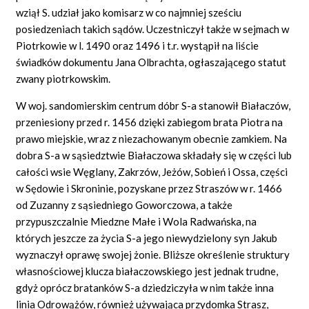
wziął S. udział jako komisarz w co najmniej sześciu
posiedzeniach takich sądów. Uczestniczył także w sejmach w
Piotrkowie w l. 1490 oraz 1496 i t.r. wystąpił na liście
świadków dokumentu Jana Olbrachta, ogłaszającego statut
zwany piotrkowskim.
W woj. sandomierskim centrum dóbr S-a stanowił Białaczów,
przeniesiony przed r. 1456 dzięki zabiegom brata Piotra na
prawo miejskie, wraz z niezachowanym obecnie zamkiem. Na
dobra S-a w sąsiedztwie Białaczowa składały się w części lub
całości wsie Węglany, Zakrzów, Jeżów, Sobień i Ossa, części
w Sędowie i Skroninie, pozyskane przez Straszów w r. 1466
od Zuzanny z sąsiedniego Goworczowa, a także
przypuszczalnie Miedzne Małe i Wola Radwańska, na
których jeszcze za życia S-a jego niewydzielony syn Jakub
wyznaczył oprawę swojej żonie. Bliższe określenie struktury
własnościowej klucza białaczowskiego jest jednak trudne,
gdyż oprócz bratanków S-a dziedziczyła w nim także inna
linia Odrowążów, również używająca przydomka Strasz,