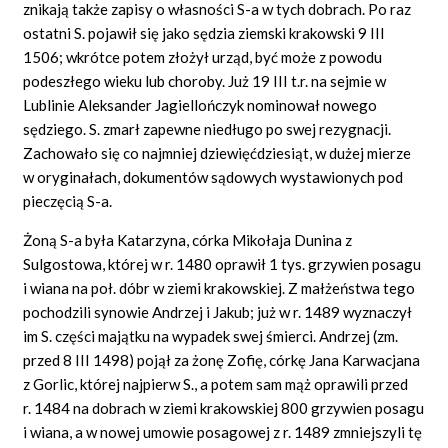
znikają także zapisy o własności S-a w tych dobrach. Po raz
ostatni S. pojawił się jako sędzia ziemski krakowski 9 III
1506; wkrótce potem złożył urząd, być może z powodu
podeszłego wieku lub choroby. Już 19 III t.r. na sejmie w
Lublinie Aleksander Jagiellończyk nominował nowego
sędziego. S. zmarł zapewne niedługo po swej rezygnacji.
Zachowało się co najmniej dziewięćdziesiąt, w dużej mierze
w oryginałach, dokumentów sądowych wystawionych pod
pieczęcią S-a.
Żoną S-a była Katarzyna, córka Mikołaja Dunina z
Sulgostowa, której w r. 1480 oprawił 1 tys. grzywien posagu
i wiana na poł. dóbr w ziemi krakowskiej. Z małżeństwa tego
pochodzili synowie Andrzej i Jakub; już w r. 1489 wyznaczył
im S. części majątku na wypadek swej śmierci. Andrzej (zm.
przed 8 III 1498) pojął za żonę Zofię, córkę Jana Karwacjana
z Gorlic, której najpierw S., a potem sam mąż oprawili przed
r. 1484 na dobrach w ziemi krakowskiej 800 grzywien posagu
i wiana, a w nowej umowie posagowej z r. 1489 zmniejszyli tę