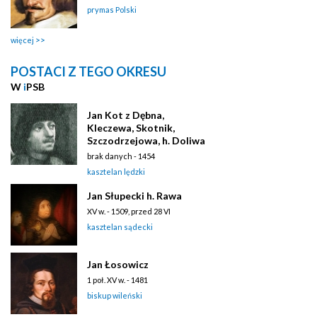
prymas Polski
więcej
POSTACI Z TEGO OKRESU
W
i
PSB
Jan Kot z Dębna,
Kleczewa, Skotnik,
Szczodrzejowa, h. Doliwa
brak danych - 1454
kasztelan lędzki
Jan Słupecki h. Rawa
XV w. - 1509, przed 28 VI
kasztelan sądecki
Jan Łosowicz
1 poł. XV w. - 1481
biskup wileński