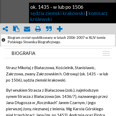
ok. 1435
-
w lub po 1506
sędzia ziemski krakowski
|
komisarz
królewski
Biogram został opublikowany w latach 2006-2007 w XLIV tomie
Polskiego Słownika Biograficznego.
BIOGRAFIA
BIOGRAFIA
Strasz Mikołaj z Białaczowa, Kościelnik, Stanisławic,
GRAF POWIĄZAŃ
Zakrzowa, zwany Zakrzowskim h. Odrowąż (ok. 1435 – w lub
po 1506), sędzia ziemski krakowski.
DYSKUSJA
Mapa
Był wnukiem Strasza z Białaczowa (zob.), najmłodszym
synem Strasza z Białaczowa (zm. 1436/7), nazwanego przez
Jana Długosza w „Rocznikach” Janem Czarnym, i jego
pierwszej żony, nieznanej z imienia. Wg Karola Górskiego
miał trzech braci: Jana (zm. po 1453), Andrzeja oraz Piotra