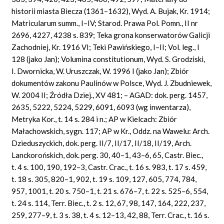
historii miasta Biecza (1361–1632), Wyd. A. Bujak, Kr. 1914;
Matricularum summ., I–IV; Starod. Prawa Pol. Pomn., II nr
2696, 4227, 4238 s. 839; Teka grona konserwatorów Galicji
Zachodniej, Kr. 1916 VI; Teki Pawińskiego, I–II; Vol. leg., I
128 (jako Jan); Volumina constitutionum, Wyd. S. Grodziski,
I. Dwornicka, W. Uruszczak, W. 1996 I (jako Jan); Zbiór
dokumentów zakonu Paulinów w Polsce, Wyd. J. Zbudniewek,
W. 2004 II; Źródła Dziej., XV 481; – AGAD: dok. perg. 1457,
2635, 5222, 5224, 5229, 6091, 6093 (wg inwentarza),
Metryka Kor., t. 14 s. 284 i n.; AP w Kielcach: Zbiór
Małachowskich, sygn. 117; AP w Kr., Oddz. na Wawelu: Arch.
Dzieduszyckich, dok. perg. II/7, II/17, II/18, II/19, Arch.
Lanckorońskich, dok. perg. 30, 40–1, 43–6, 65, Castr. Biec.,
t. 4 s. 100, 190, 192–3, Castr. Crac., t. 16 s. 983, t. 17 s. 459,
t. 18 s. 305, 820–1, 902, t. 19 s. 109, 127, 605, 774, 784,
957, 1001, t. 20 s. 750–1, t. 21 s. 676–7, t. 22 s. 525–6, 554,
t. 24 s. 114, Terr. Biec., t. 2 s. 12, 67, 98, 147, 164, 222, 237,
259, 277–9, t. 3 s. 38, t. 4 s. 12–13, 42, 88, Terr. Crac., t. 16 s.