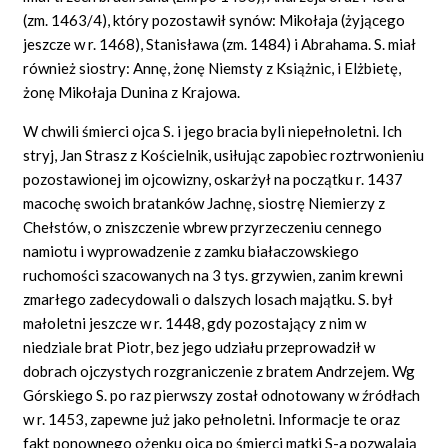
(zm. 1463/4), który pozostawił synów: Mikołaja (żyjącego
jeszcze w r. 1468), Stanisława (zm. 1484) i Abrahama. S. miał
również siostry: Annę, żonę Niemsty z Książnic, i Elżbietę,
żonę Mikołaja Dunina z Krajowa.
W chwili śmierci ojca S. i jego bracia byli niepełnoletni. Ich
stryj, Jan Strasz z Kościelnik, usiłując zapobiec roztrwonieniu
pozostawionej im ojcowizny, oskarżył na początku r. 1437
macochę swoich bratanków Jachnę, siostrę Niemierzy z
Chełstów, o zniszczenie wbrew przyrzeczeniu cennego
namiotu i wyprowadzenie z zamku białaczowskiego
ruchomości szacowanych na 3 tys. grzywien, zanim krewni
zmarłego zadecydowali o dalszych losach majątku. S. był
małoletni jeszcze w r. 1448, gdy pozostający z nim w
niedziale brat Piotr, bez jego udziału przeprowadził w
dobrach ojczystych rozgraniczenie z bratem Andrzejem. Wg
Górskiego S. po raz pierwszy został odnotowany w źródłach
w r. 1453, zapewne już jako pełnoletni. Informacje te oraz
fakt ponownego ożenku ojca po śmierci matki S-a pozwalają