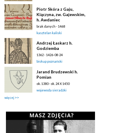
Piotr Skóra z Gaju,
Kiączyna, zw. Gajewskim,
h. Awdaniec
brak danych - 1468
kasztelan kaliski
Andrzej Łaskarz h.
Godziemba
1362 - 1426-08-24
biskup poznański
Jarand Brudzewski h.
Pomian
ok. 1380 - ok. 24 X 1450
wojewoda sieradzki
więcej