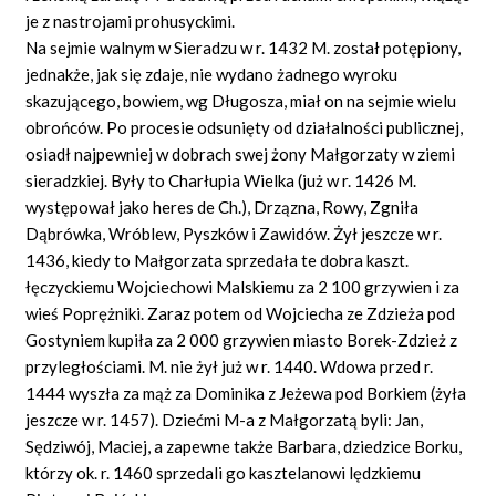
je z nastrojami prohusyckimi.
Na sejmie walnym w Sieradzu w r. 1432 M. został potępiony,
jednakże, jak się zdaje, nie wydano żadnego wyroku
skazującego, bowiem, wg Długosza, miał on na sejmie wielu
obrońców. Po procesie odsunięty od działalności publicznej,
osiadł najpewniej w dobrach swej żony Małgorzaty w ziemi
sieradzkiej. Były to Charłupia Wielka (już w r. 1426 M.
występował jako heres de Ch.), Drzązna, Rowy, Zgniła
Dąbrówka, Wróblew, Pyszków i Zawidów. Żył jeszcze w r.
1436, kiedy to Małgorzata sprzedała te dobra kaszt.
łęczyckiemu Wojciechowi Malskiemu za 2 100 grzywien i za
wieś Poprężniki. Zaraz potem od Wojciecha ze Zdzieża pod
Gostyniem kupiła za 2 000 grzywien miasto Borek-Zdzież z
przyległościami. M. nie żył już w r. 1440. Wdowa przed r.
1444 wyszła za mąż za Dominika z Jeżewa pod Borkiem (żyła
jeszcze w r. 1457). Dziećmi M-a z Małgorzatą byli: Jan,
Sędziwój, Maciej, a zapewne także Barbara, dziedzice Borku,
którzy ok. r. 1460 sprzedali go kasztelanowi lędzkiemu