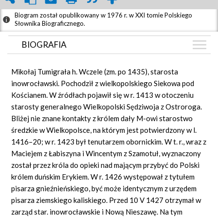
Biogram został opublikowany w 1976 r. w XXI tomie Polskiego
Słownika Biograficznego.
BIOGRAFIA
BIOGRAFIA
Mikołaj Tumigrała h. Wczele (zm. po 1435), starosta
GRAF POWIĄZAŃ
inowrocławski. Pochodził z wielkopolskiego Siekowa pod
Kościanem. W źródłach pojawił się w r. 1413 w otoczeniu
DYSKUSJA
starosty generalnego Wielkopolski Sędziwoja z Ostroroga.
Mapa
Bliżej nie znane kontakty z królem dały M-owi starostwo
średzkie w Wielkopolsce, na którym jest potwierdzony w l.
1416–20; w r. 1423 był tenutarzem obornickim. W t. r., wraz z
Maciejem z Łabiszyna i Wincentym z Szamotuł, wyznaczony
został przez króla do opieki nad mającym przybyć do Polski
królem duńskim Erykiem. W r. 1426 występował z tytułem
pisarza gnieźnieńskiego, być może identycznym z urzędem
pisarza ziemskiego kaliskiego. Przed 10 V 1427 otrzymał w
zarząd star. inowrocławskie i Nową Nieszawę. Na tym