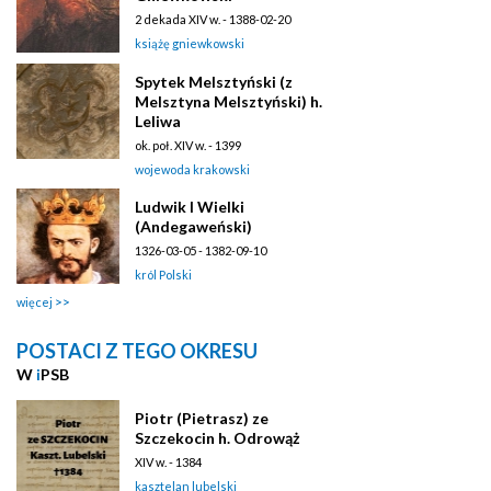
2 dekada XIV w. - 1388-02-20
książę gniewkowski
Spytek Melsztyński (z
Melsztyna Melsztyński) h.
Leliwa
ok. poł. XIV w. - 1399
wojewoda krakowski
Ludwik I Wielki
(Andegaweński)
1326-03-05 - 1382-09-10
król Polski
więcej
POSTACI Z TEGO OKRESU
W
i
PSB
Piotr (Pietrasz) ze
Szczekocin h. Odrowąż
XIV w. - 1384
kasztelan lubelski