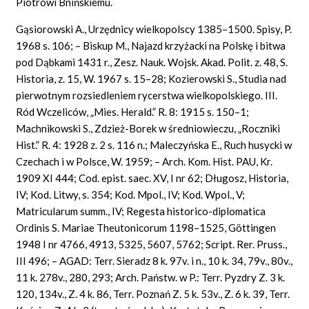
Piotrowi Bnińskiemu.
Gąsiorowski A., Urzędnicy wielkopolscy 1385–1500. Spisy, P.
1968 s. 106; – Biskup M., Najazd krzyżacki na Polskę i bitwa
pod Dąbkami 1431 r., Zesz. Nauk. Wojsk. Akad. Polit. z. 48, S.
Historia, z. 15, W. 1967 s. 15–28; Kozierowski S., Studia nad
pierwotnym rozsiedleniem rycerstwa wielkopolskiego. III.
Ród Wczeliców, „Mies. Herald.” R. 8: 1915 s. 150–1;
Machnikowski S., Zdzież-Borek w średniowieczu, „Roczniki
Hist.” R. 4: 1928 z. 2 s. 116 n.; Maleczyńska E., Ruch husycki w
Czechach i w Polsce, W. 1959; – Arch. Kom. Hist. PAU, Kr.
1909 XI 444; Cod. epist. saec. XV, I nr 62; Długosz, Historia,
IV; Kod. Litwy, s. 354; Kod. Mpol., IV; Kod. Wpol., V;
Matricularum summ., IV; Regesta historico-diplomatica
Ordinis S. Mariae Theutonicorum 1198–1525, Göttingen
1948 I nr 4766, 4913, 5325, 5607, 5762; Script. Rer. Pruss.,
III 496; – AGAD: Terr. Sieradz 8 k. 97v. i n., 10 k. 34, 79v., 80v.,
11 k. 278v., 280, 293; Arch. Państw. w P.: Terr. Pyzdry Z. 3 k.
120, 134v., Z. 4 k. 86, Terr. Poznań Z. 5 k. 53v., Z. 6 k. 39, Terr.