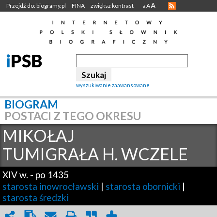
A
Przejdź do: biogramy.pl
FINA
zwiększ kontrast
A
A
wyszukiwanie zaawansowane
BIOGRAM
POSTACI Z TEGO OKRESU
MIKOŁAJ
TUMIGRAŁA H. WCZELE
XIV w.
-
po 1435
starosta inowrocławski
|
starosta obornicki
|
starosta średzki