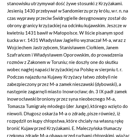
stanowisku utrzymywał dość żywe stosunki z Krzyżakami.
Jesienią 1430 przebywał w Sandomierzu przy królu, w r. n. na
czas wyprawy przeciw Świdrygielle desygnowany został do
obrony granicy krzyżackiej na odcinku kujawskim. Jeszcze w
kwietniu 1431 bawił w Małopolsce. W liście pisanym spod
Łucka w r. 1431 Władysław Jagiełło wyznaczał M-a, wraz z
Wojciechem Jastrzębcem, Stanisławem Ciołkiem, Janem
Szafrańcem i Władysławem Oporowskim, do prowadzenia
rozmów z Zakonem w Toruniu; nie doszły one do skutku
wobec nagłej napaści krzyżackiej na Polskę w sierpniu t. r.
Podczas najazdu na Kujawy Krzyżacy łatwo zdobyli nie
zabezpieczony przez M-a zamek nieszawski (dybowski), a
następnie zagarnęli miasto Inowrocław; dn. 3 IX padł zamek
inowrocławski broniony przez syna nieobecnego M-a,
Tomasza Tumigrałę młodego (der Junge), którego wzięto do
niewoli. Długosz oskarża M-a o zdradę, pisze również, iż
rozpędził on kupy chłopstwa, które chciały na własną rękę
bronić Kujaw przed Krzyżakami. E. Maleczyńska tłumaczy
rzekomą zdradę M-a obawą przed ruchami chłopskimi, wiążąc