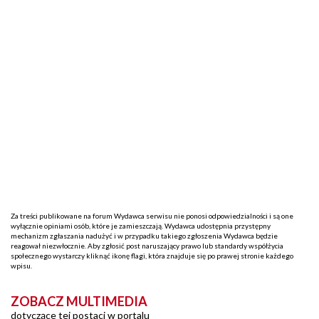
Za treści publikowane na forum Wydawca serwisu nie ponosi odpowiedzialności i są one
wyłącznie opiniami osób, które je zamieszczają. Wydawca udostępnia przystępny
mechanizm zgłaszania nadużyć i w przypadku takiego zgłoszenia Wydawca będzie
reagował niezwłocznie. Aby zgłosić post naruszający prawo lub standardy współżycia
społecznego wystarczy kliknąć ikonę flagi, która znajduje się po prawej stronie każdego
wpisu.
ZOBACZ MULTIMEDIA
dotyczące tej postaci w portalu