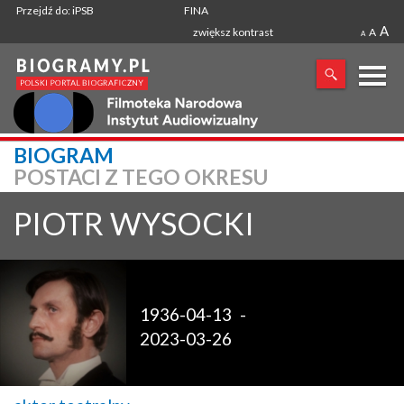
Przejdź do: iPSB
FINA
A
zwiększ kontrast
A
A
X
BIOGRAM
POSTACI Z TEGO OKRESU
SZUKANA FRAZA
PIOTR
WYSOCKI
1936-04-13
-
2023-03-26