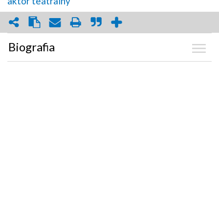
aktor teatralny
Biografia
Kalendarium
Zdjęcia
(3)
Graf powiązań
Dyskusja
Mapa