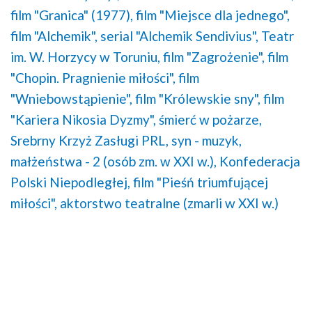
film "Granica" (1977),
film "Miejsce dla jednego",
film "Alchemik",
serial "Alchemik Sendivius",
Teatr
im. W. Horzycy w Toruniu,
film "Zagrożenie",
film
"Chopin. Pragnienie miłości",
film
"Wniebowstąpienie",
film "Królewskie sny",
film
"Kariera Nikosia Dyzmy",
śmierć w pożarze,
Srebrny Krzyż Zasługi PRL,
syn - muzyk,
małżeństwa - 2 (osób zm. w XXI w.),
Konfederacja
Polski Niepodległej,
film "Pieśń triumfującej
miłości",
aktorstwo teatralne (zmarli w XXI w.)