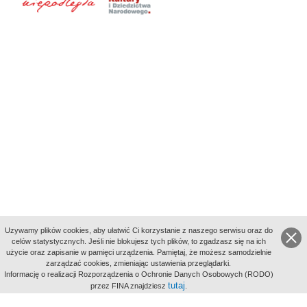
Uzywamy plików cookies, aby ułatwić Ci korzystanie z naszego serwisu oraz do
celów statystycznych. Jeśli nie blokujesz tych plików, to zgadzasz się na ich
użycie oraz zapisanie w pamięci urządzenia. Pamiętaj, że możesz samodzielnie
zarządzać cookies, zmieniając ustawienia przeglądarki.
Indeksy:
Informację o realizacji Rozporządzenia o Ochronie Danych Osobowych (RODO)
aktywności
tutaj
przez FINA znajdziesz
.
alfabetyczny