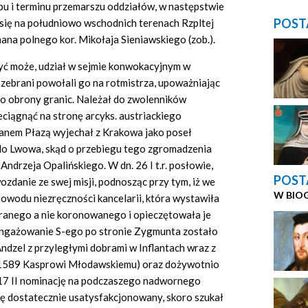
bu i terminu przemarszu oddziałów, w następstwie
POST
ł się na południowo wschodnich terenach Rzpltej
ana polnego kor. Mikołaja Sieniawskiego (zob.).
być może, udział w sejmie konwokacyjnym w
II zebrani powołali go na rotmistrza, upoważniając
 do obrony granic. Należał do zwolenników
zeciągnąć na stronę arcyks. austriackiego
anem Płazą wyjechał z Krakowa jako poseł
do Lwowa, skąd o przebiegu tego zgromadzenia
Andrzeja Opalińskiego. W dn. 26 I t.r. posłowie,
POST
zdanie ze swej misji, podnosząc przy tym, iż we
W BIO
powodu niezręczności kancelarii, która wystawiła
ranego a nie koronowanego i opieczętowała je
angażowanie S-ego po stronie Zygmunta zostało
ndzel z przyległymi dobrami w Inflantach wraz z
I 1589 Kasprowi Młodawskiemu) oraz dożywotnio
, a 17 II nominację na podczaszego nadwornego
się dostatecznie usatysfakcjonowany, skoro szukał