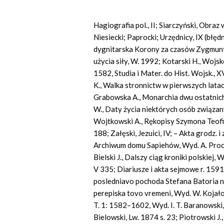
Hagiografia pol., II; Siarczyński, Obra
Niesiecki; Paprocki; Urzędnicy, IX (błędn
dygnitarska Korony za czasów Zygmunta 
użycia siły, W. 1992; Kotarski H., Wojs
1582, Studia i Mater. do Hist. Wojsk., XV
K., Walka stronnictw w pierwszych lata
Grabowska A., Monarchia dwu ostatnich
W., Daty życia niektórych osób związanyc
Wojtkowski A., Rękopisy Szymona Teofil
188; Załęski, Jezuici, IV; – Akta grodz. i
Archiwum domu Sapiehów, Wyd. A. Procha
Bielski J., Dalszy ciąg kroniki polskiej, 
V 335; Diariusze i akta sejmowe r. 1591–
posledniavo pochoda Stefana Batoria na
perepiska tovo vremeni, Wyd. W. Kojałow
T. 1: 1582–1602, Wyd. I. T. Baranowski
Bielowski, Lw. 1874 s. 23; Piotrowski 