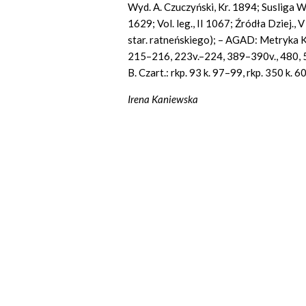
Wyd. A. Czuczyński, Kr. 1894; Susliga W.
1629; Vol. leg., II 1067; Źródła Dziej., 
star. ratneńskiego); – AGAD: Metryka Kor
215–216, 223v.–224, 389–390v., 480, 5
B. Czart.: rkp. 93 k. 97–99, rkp. 350 k. 
Irena Kaniewska