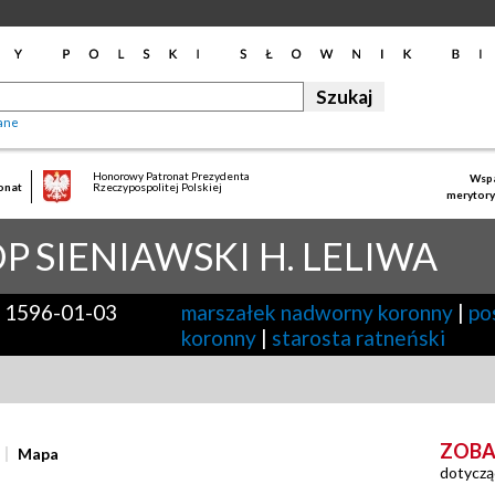
ane
Honorowy Patronat Prezydenta
Wspa
onat
Rzeczypospolitej Polskiej
merytory
OP
SIENIAWSKI H. LELIWA
1596-01-03
marszałek nadworny koronny
|
po
koronny
|
starosta ratneński
ZOBA
Mapa
dotyczą