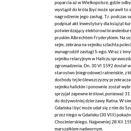
poparcia aż w Wielkopolsce, gdzie odbyw
wystąpił do króla (być może sprawił t
nagrodzenie jego zasług. T.r. podczas s
podpisał akt inwestytury dla książąt ku
potwierdzający elektorowi brandenburs
pruskim Albrechtem Fryderykiem. Na sej
sejm; zebrana na sejmiku szlachta pole
wynagrodził zasługi S-ego. Wraz z innym
sejmiku relacyjnym w Haliczu sprawozda
zgromadzenia. Dn. 30 VI 1592 dostał w
starostwo (niegrodowe) ratneńskie, z kt
dochody tej królewszczyzny przekraczały 
sejmiku halickim i ponownie został wyb
sprzyjał zapewne królowi, ponieważ 31
do dożywotniej dzierżawy Ratna. W sie
Gdańska i być może udał się z nim do S
przez niego w Gdańsku (30 VIII) pokaźne
Chocimierskiego. Najpewniej 28 XII 159
marszałkiem nadwornym.