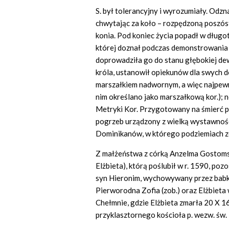
S. był tolerancyjny i wyrozumiały. Odzna
chwytając za koło – rozpędzoną poszós
konia. Pod koniec życia popadł w długo
której doznał podczas demonstrowania 
doprowadziła go do stanu głębokiej dew
króla, ustanowił opiekunów dla swych dó
marszałkiem nadwornym, a więc najpewni
nim określano jako marszałkową kor.); n
Metryki Kor. Przygotowany na śmierć pr
pogrzeb urządzony z wielką wystawnośc
Dominikanów, w którego podziemiach z
Z małżeństwa z córką Anzelma Gostomski
Elżbieta), którą poślubił w r. 1590, poz
syn Hieronim, wychowywany przez babk
Pierworodna Zofia (zob.) oraz Elżbieta
Chełmnie, gdzie Elżbieta zmarła 20 X 
przyklasztornego kościoła p. wezw. św.