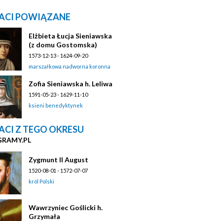
ACI POWIĄZANE
Elżbieta Łucja Sieniawska
(z domu Gostomska)
1573-12-13 - 1624-09-20
marszałkowa nadworna koronna
Zofia Sieniawska h. Leliwa
1591-05-23 - 1629-11-10
ksieni benedyktynek
ACI Z TEGO OKRESU
GRAMY.PL
Zygmunt II August
1520-08-01 - 1572-07-07
król Polski
Wawrzyniec Goślicki h.
Grzymała