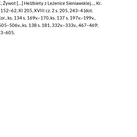
, Żywot […] Helżbiety z Leżenice Sieniawskiej…, Kr.
V 152–62, XI 205, XVIII cz. 2 s. 205, 243–4 (dot.
., ks. 134 s. 169v.–170, ks. 137 s. 197v.–199v.,
05–506v., ks. 138 s. 181, 332v.–333v., 467–469;
603–605.