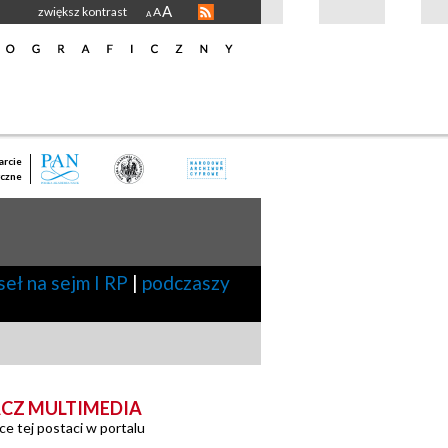
A
zwiększ kontrast
A
A
rcie
czne
seł na sejm I RP
|
podczaszy
CZ MULTIMEDIA
ce tej postaci w portalu