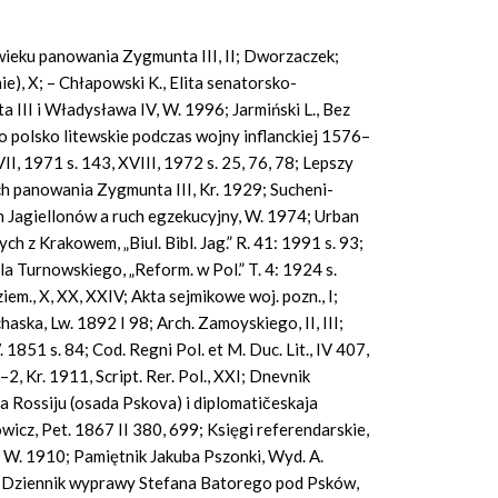
z wieku panowania Zygmunta III, II; Dworzaczek;
ie), X; – Chłapowski K., Elita senatorsko-
III i Władysława IV, W. 1996; Jarmiński L., Bez
ko polsko litewskie podczas wojny inflanckiej 1576–
II, 1971 s. 143, XVIII, 1972 s. 25, 76, 78; Lepszy
ch panowania Zygmunta III, Kr. 1929; Sucheni-
 Jagiellonów a ruch egzekucyjny, W. 1974; Urban
h z Krakowem, „Biul. Bibl. Jag.” R. 41: 1991 s. 93;
a Turnowskiego, „Reform. w Pol.” T. 4: 1924 s.
 ziem., X, XX, XXIV; Akta sejmikowe woj. pozn., I;
ska, Lw. 1892 I 98; Arch. Zamoyskiego, II, III;
W. 1851 s. 84; Cod. Regni Pol. et M. Duc. Lit., IV 407,
2, Kr. 1911, Script. Rer. Pol., XXI; Dnevnik
 Rossiju (osada Pskova) i diplomatičeskaja
icz, Pet. 1867 II 380, 699; Księgi referendarskie,
, W. 1910; Pamiętnik Jakuba Pszonki, Wyd. A.
J., Dziennik wyprawy Stefana Batorego pod Psków,