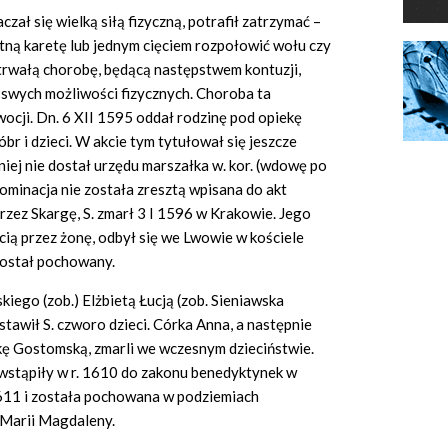
czał się wielką siłą fizyczną, potrafił zatrzymać –
tną karetę lub jednym cięciem rozpołowić wołu czy
trwałą chorobę, będącą następstwem kontuzji,
swych możliwości fizycznych. Choroba ta
ocji. Dn. 6 XII 1595 oddał rodzinę pod opiekę
br i dzieci. W akcie tym tytułował się jeszcze
ej nie dostał urzędu marszałka w. kor. (wdowę po
ominacja nie została zresztą wpisana do akt
zez Skargę, S. zmarł 3 I 1596 w Krakowie. Jego
ią przez żonę, odbył się we Lwowie w kościele
ostał pochowany.
ego (zob.) Elżbietą Łucją (zob. Sieniawska
ostawił S. czworo dzieci. Córka Anna, a następnie
ę Gostomską, zmarli we wczesnym dzieciństwie.
 wstąpiły w r. 1610 do zakonu benedyktynek w
1611 i została pochowana w podziemiach
 Marii Magdaleny.