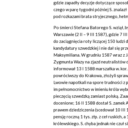
gdzie zapadły decyzje dotyczące sposo
czego w parę tygodni później S. znalaz
pod rozkazami brata stryjecznego, hetm
Po śmierci Stefana Batorego S. wziął, 
Warszawie (2 II – 9 III 1587), gdzie 7 I
do zaciągnięcia roty liczącej 150 ludzi
kandydatury szwedzkiej i nie dał się pr
Maksymiliana. W grudniu 1587 wraz z J
Zygmunta Wazy na zjazd neutralistów 
informował 13 I 1588 marszałka w. kor. 
powróciwszy do Krakowa, złożyli sprawo
Lwowie napotkali na spore trudności z 
im pełnomocnictwo w imieniu króla wyb
pieczęcią szwedzką zamiast polską. Za
docenione; 16 II 1588 dostał S. zamek A
prawem dziedziczenia (scedował 10 II
pensję roczną 1 tys. złp. z ceł ruskich
królewskiego. S. chyba jednak nie czuł 