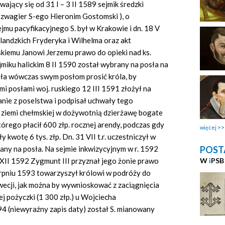
ający się od 31 I – 3 II 1589 sejmik średzki
o szwagier S-ego Hieronim Gostomski
), o
ejmu pacyfikacyjnego S. był w Krakowie i dn. 18 V
rlandzkich Fryderyka i Wilhelma oraz akt
kiemu Janowi Jerzemu prawo do opieki nad ks.
miku halickim 8 II 1590 został wybrany na posła na
ciła wówczas swym posłom prosić króla, by
i posłami woj. ruskiego 12 III 1591 złożył na
nie z poselstwa i podpisał uchwały tego
 ziemi chełmskiej w dożywotnią dzierżawę bogate
órego płacił 600 złp. rocznej arendy, podczas gdy
więcej
kwotę 6 tys. złp. Dn. 31 VII t.r. uczestniczył w
POST
rany na posła. Na sejmie inkwizycyjnym w r. 1592
W
i
PSB
 XII 1592 Zygmunt III przyznał jego żonie prawo
rpniu 1593 towarzyszył królowi w podróży do
zwecji, jak można by wywnioskować z zaciągnięcia
j pożyczki (1 300 złp.) u Wojciecha
4 (niewyraźny zapis daty) został S. mianowany