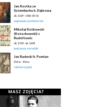
Jan Kostka ze
Sztemberku h. Dąbrowa
ok. 1529 - 1581-05-31
wojewoda sandomierski
Mikołaj Kotkowski
(Kotochowski) z
Rudołtowic
ok. 1550 - ok. 1603
podczaszy sieradzki
Jan Radecki h. Pomian
XVI w. - XVI w.
rotmistrz jazdy