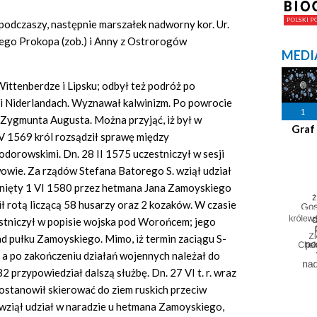
 podczaszy, następnie marszałek nadworny kor. Ur.
iego Prokopa (zob.) i Anny z Ostrorogów
MEDI
 Wittenberdze i Lipsku; odbył też podróż po
 i Niderlandach. Wyznawał kalwinizm. Po powrocie
1
Zygmunta Augusta. Można przyjąć, iż był w
Graf
 V 1569 król rozsądził sprawę między
dorowskimi. Dn. 28 II 1575 uczestniczył w sesji
owie. Za rządów Stefana Batorego S. wziął udział
nięty 1 VI 1580 przez hetmana Jana Zamoyskiego
ł rotą liczącą 58 husarzy oraz 2 kozaków. W czasie
stniczył w popisie wojska pod Worońcem; jego
ad pułku Zamoyskiego. Mimo, iż termin zaciągu S-
u, a po zakończeniu działań wojennych należał do
2 przypowiedział dalszą służbę. Dn. 27 VI t. r. wraz
postanowił skierować do ziem ruskich przeciw
 wziął udział w naradzie u hetmana Zamoyskiego,