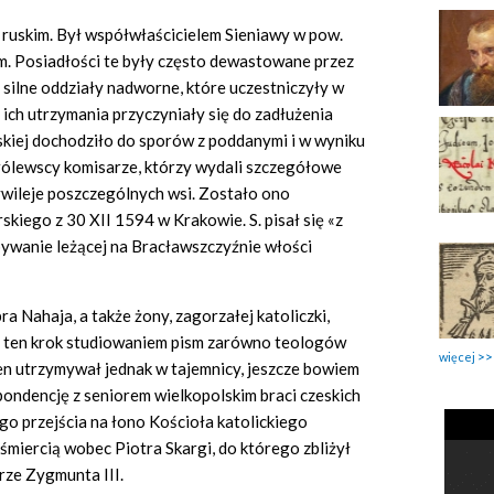
 ruskim. Był współwłaścicielem Sieniawy w pow.
im. Posiadłości te były często dewastowane przez
silne oddziały nadworne, które uczestniczyły w
 ich utrzymania przyczyniały się do zadłużenia
skiej dochodziło do sporów z poddanymi i w wyniku
królewscy komisarze, którzy wydali szczegółowe
ywileje poszczególnych wsi. Zostało ono
kiego z 30 XII 1594 w Krakowie. S. pisał się «z
ywanie leżącej na Bracławszczyźnie włości
a Nahaja, a także żony, zagorzałej katoliczki,
y ten krok studiowaniem pism zarówno teologów
więcej
 ten utrzymywał jednak w tajemnicy, jeszcze bowiem
ondencję z seniorem wielkopolskim braci czeskich
 przejścia na łono Kościoła katolickiego
śmiercią wobec Piotra Skargi, do którego zbliżył
rze Zygmunta III.