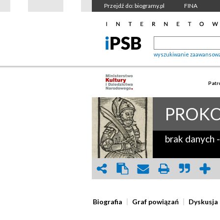
Przejdź do: biogramy.pl
FINA
wyszukiwanie zaawansow
Patr
PROK
brak danych
-
Biografia
Graf powiązań
Dyskusja