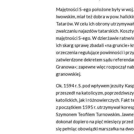
Majętności S-ego położone były w woj.
lwowskim, miał też dobra w pow. halick
Tatarów. W celu ich obrony utrzymywał 
zwalczaniu najazdów tatarskich. Koszty
majętności S-ego. W dzierżawie ratneń
ich skarg sprawę zbadali «na gruncie» 
orzeczenia regulujące powinności i prz
zatwierdzone dekretem sądu referendars
Granowa»; zapewne więc rozpoczął nab
granowskiej.
Ok. 1594 r. S. pod wpływem jezuity Kaspr
przeszedł na katolicyzm, poprzedziwsz
katolickich, jak i różnowierczych. Fakt
z początkiem 1595 r. utrzymywał koresp
Szymonem Teofilem Turnowskim. Jawnego
dokonał dopiero na pięć miesięcy przed 
się pełniąc obowiązki marszałka na dwo