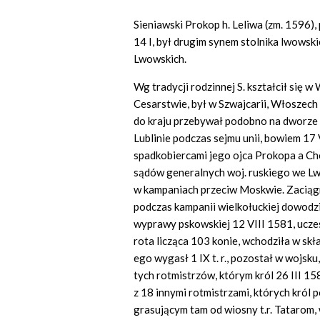
Sieniawski Prokop h. Leliwa (zm. 1596),
14 I, był drugim synem stolnika lwowsk
Lwowskich.
Wg tradycji rodzinnej S. kształcił się w
Cesarstwie, był w Szwajcarii, Włoszech
do kraju przebywał podobno na dworze 
Lublinie podczas sejmu unii, bowiem 17
spadkobiercami jego ojca Prokopa a Cho
sądów generalnych woj. ruskiego we Lw
w kampaniach przeciw Moskwie. Zaciąg
podczas kampanii wielkołuckiej dowodzi
wyprawy pskowskiej 12 VIII 1581, ucze
rota licząca 103 konie, wchodziła w skł
ego wygasł 1 IX t. r., pozostał w wojsk
tych rotmistrzów, którym król 26 III 158
z 18 innymi rotmistrzami, których król 
grasującym tam od wiosny t.r. Tatarom,