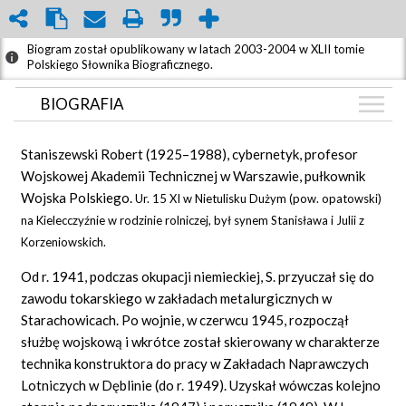
Biogram został opublikowany w latach 2003-2004 w XLII tomie
Polskiego Słownika Biograficznego.
BIOGRAFIA
BIOGRAFIA
Staniszewski
Robert (1925–1988), cybernetyk, profesor
GRAF POWIĄZAŃ
Wojskowej Akademii Technicznej w Warszawie, pułkownik
Wojska Polskiego.
Ur. 15 XI w Nietulisku Dużym (pow. opatowski)
DYSKUSJA
na Kielecczyźnie w rodzinie rolniczej, był synem Stanisława i Julii z
Mapa
Korzeniowskich.
Od r. 1941, podczas okupacji niemieckiej, S. przyuczał się do
zawodu tokarskiego w zakładach metalurgicznych w
Starachowicach. Po wojnie, w czerwcu 1945, rozpoczął
służbę wojskową i wkrótce został skierowany w charakterze
technika konstruktora do pracy w Zakładach Naprawczych
Lotniczych w Dęblinie (do r. 1949). Uzyskał wówczas kolejno