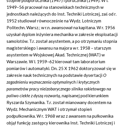
stopnie podporucznika (1947) i porucznika (1949). W l.
1949–56 pracował na stanowiskach technicznych w
jednostkach należących do Inst. Techniki Lotniczej, zaś od r.
1952 studiował równocześnie na Wydz. Lotniczym
Politechn. Warsz.; w r.n. awansował na kapitana. W r. 1956
uzyskał dyplom inżyniera mechanika w zakresie eksploatacji
samolotów. T.r. został asystentem, a po otrzymaniu stopnia
magisterskiego i awansu na majora w r. 1958 – starszym
asystentem w Wojskowej Akad. Technicznej (WAT) w
Warszawie. W l. 1959–62 kierował tam laboratorium
pomiarów i automatyki. Dn. 25 X 1962 doktoryzował się w
zakresie nauk technicznych na podstawie dysertacji
O
zagadnieniu wyznaczenia optymalnych i krytycznych
parametrów pracy nieizobarycznego silnika rakietowego na
paliwo ciekłe z dyszą rozwartą
,
napisanej pod kierunkiem
Ryszarda Szymanika. T.r. został mianowany docentem na
Wydz. Mechanicznym WAT i otrzymał stopień
podpułkownika. W r. 1968 wraz z awansem na pułkownika
objął funkcję zastępcy kierownika Inst. Techniki Lotniczej i