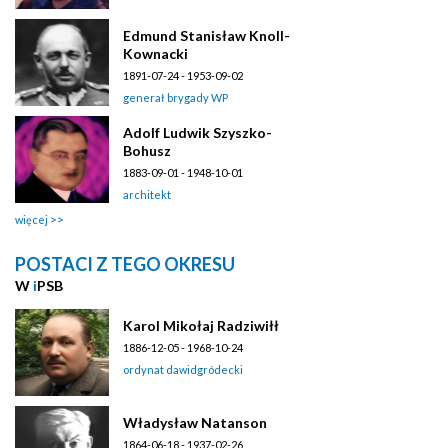
Edmund Stanisław Knoll-
Kownacki
1891-07-24 - 1953-09-02
generał brygady WP
Adolf Ludwik Szyszko-
Bohusz
1883-09-01 - 1948-10-01
architekt
więcej
POSTACI Z TEGO OKRESU
W
i
PSB
Karol Mikołaj Radziwiłł
1886-12-05 - 1968-10-24
ordynat dawidgródecki
Władysław Natanson
1864-06-18 - 1937-02-26