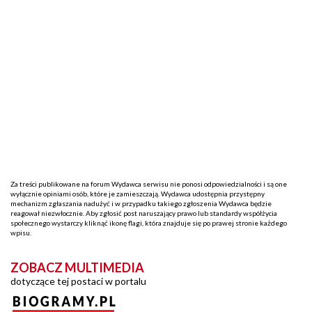
Za treści publikowane na forum Wydawca serwisu nie ponosi odpowiedzialności i są one
wyłącznie opiniami osób, które je zamieszczają. Wydawca udostępnia przystępny
mechanizm zgłaszania nadużyć i w przypadku takiego zgłoszenia Wydawca będzie
reagował niezwłocznie. Aby zgłosić post naruszający prawo lub standardy współżycia
społecznego wystarczy kliknąć ikonę flagi, która znajduje się po prawej stronie każdego
wpisu.
ZOBACZ MULTIMEDIA
dotyczące tej postaci w portalu