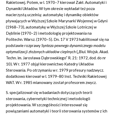
Rakietowej. Potem, w l. 1970–7 kierował Zakł. Automatyki i
Dynamiki Układów. W tym okresie wykładał też poza
macierzystą uczelnią: automatykę i dynamikę obiektów
pływających w Wyższej Szkole Marynarki Wojennej w Gdyni
(1968–73), automatykę w Wyższej Szkole Lotniczej w
Dęblinie (1970–2) i metodologię projektowania na
Politechn. Warsz. (1970–5). Dn. 17 V 1973 habilitował się na
podstawie rozprawy
Synteza pewnego dynamicznego modelu
optymalizacji złożonych układów cieplnych
(„Biul. Wojsk. Akad.
Techn. im. Jarosława Dąbrowskiego” R. 21: 1972, dod. do nr
10). W r. 1977 objął kierownictwo Katedry Układów
Sterowania. Po otrzymaniu w r. 1979 profesury nadzwycz.
dodatkowo kierował w l. 1979–80 Inst. Techniki Rakietowej
WAT. W r. 1985 mianowany został profesorem zwycz.
S. specjalizował się w badaniach dotyczących teorii
sterowania, cybernetyki technicznej i metodologii
projektowania. W szczególności interesował się
powiązaniami automatyki i teorii sterowania systemów z ich