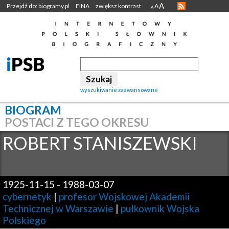
A
Przejdź do: biogramy.pl
FINA
zwiększ kontrast
A
A
wyszukiwanie zaawansowane
BIOGRAM
POSTACI Z TEGO OKRESU
ROBERT
STANISZEWSKI
1925-11-15
-
1988-03-07
cybernetyk
|
profesor Wojskowej Akademii
Technicznej w Warszawie
|
pułkownik Wojska
Polskiego