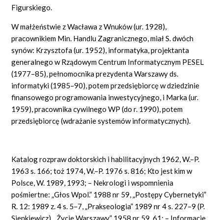
Figurskiego.
W małżeństwie z Wacława z Wnuków (ur. 1928),
pracownikiem Min. Handlu Zagranicznego, miał S. dwóch
synów: Krzysztofa (ur. 1952), informatyka, projektanta
generalnego w Rządowym Centrum Informatycznym PESEL
(1977–85), pełnomocnika prezydenta Warszawy ds.
informatyki (1985–90), potem przedsiębiorcę w dziedzinie
finansowego programowania inwestycyjnego, i Marka (ur.
1959), pracownika cywilnego WP (do r. 1990), potem
przedsiębiorcę (wdrażanie systemów informatycznych).
Katalog rozpraw doktorskich i habilitacyjnych 1962, W.–P.
1963 s. 166; toż 1974, W.–P. 1976 s. 816; Kto jest kim w
Polsce, W. 1989, 1993; – Nekrologi i wspomnienia
pośmiertne: „Głos Wpol.” 1988 nr 59, „Postępy Cybernetyki”
R. 12: 1989 z. 4 s. 5–7, „Prakseologia” 1989 nr 4 s. 227–9 (P.
Sienkiewicz), „Życie Warszawy” 1958 nr 59, 61; – Informacje