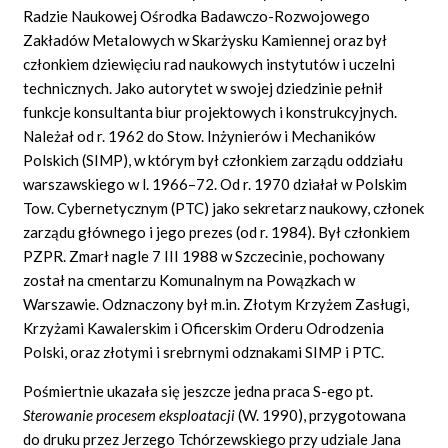
Radzie Naukowej Ośrodka Badawczo-Rozwojowego
Zakładów Metalowych w Skarżysku Kamiennej oraz był
członkiem dziewięciu rad naukowych instytutów i uczelni
technicznych. Jako autorytet w swojej dziedzinie pełnił
funkcje konsultanta biur projektowych i konstrukcyjnych.
Należał od r. 1962 do Stow. Inżynierów i Mechaników
Polskich (SIMP), w którym był członkiem zarządu oddziału
warszawskiego w l. 1966–72. Od r. 1970 działał w Polskim
Tow. Cybernetycznym (PTC) jako sekretarz naukowy, członek
zarządu głównego i jego prezes (od r. 1984). Był członkiem
PZPR. Zmarł nagle 7 III 1988 w Szczecinie, pochowany
został na cmentarzu Komunalnym na Powązkach w
Warszawie. Odznaczony był m.in. Złotym Krzyżem Zasługi,
Krzyżami Kawalerskim i Oficerskim Orderu Odrodzenia
Polski, oraz złotymi i srebrnymi odznakami SIMP i PTC.
Pośmiertnie ukazała się jeszcze jedna praca S-ego pt.
Sterowanie procesem eksploatacji
(W. 1990), przygotowana
do druku przez Jerzego Tchórzewskiego przy udziale Jana