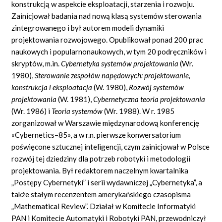
konstrukcją w aspekcie eksploatacji, starzenia i rozwoju.
Zainicjował badania nad nową klasą systemów sterowania
zintegrowanego i był autorem modeli dynamiki
projektowania rozwojowego. Opublikował ponad 200 prac
naukowych i popularnonaukowych, w tym 20 podręczników i
skryptów, m.in.
Cybernetyka systemów projektowania
(Wr.
1980),
Sterowanie zespołów napędowych: projektowanie,
konstrukcja i eksploatacja
(W. 1980),
Rozwój systemów
projektowania
(W. 1981),
Cybernetyczna teoria projektowania
(Wr. 1986) i
Teoria systemów
(Wr. 1988). W r. 1985
zorganizował w Warszawie międzynarodową konferencję
«Cybernetics–85», a w r.n. pierwsze konwersatorium
poświęcone sztucznej inteligencji, czym zainicjował w Polsce
rozwój tej dziedziny dla potrzeb robotyki i metodologii
projektowania. Był redaktorem naczelnym kwartalnika
„Postępy Cybernetyki” i serii wydawniczej „Cybernetyka”, a
także stałym recenzentem amerykańskiego czasopisma
„Mathematical Review”. Działał w Komitecie Informatyki
PAN i Komitecie Automatyki i Robotyki PAN, przewodniczył