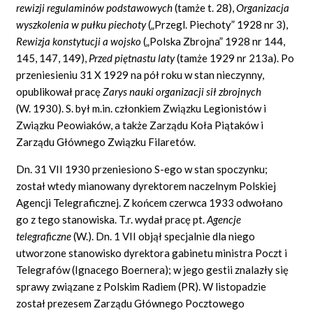
rewizji regulaminów podstawowych
(tamże t. 28),
Organizacja
wyszkolenia w pułku piechoty
(„Przegl. Piechoty” 1928 nr 3),
Rewizja konstytucji a wojsko
(„Polska Zbrojna” 1928 nr 144,
145, 147, 149),
Przed piętnastu laty
(tamże 1929 nr 213a). Po
przeniesieniu 31 X 1929 na pół roku w stan nieczynny,
opublikował pracę
Zarys nauki organizacji sił zbrojnych
(W. 1930). S. był m.in. członkiem Związku Legionistów i
Związku Peowiaków, a także Zarządu Koła Piątaków i
Zarządu Głównego Związku Filaretów.
Dn. 31 VII 1930 przeniesiono S-ego w stan spoczynku;
został wtedy mianowany dyrektorem naczelnym Polskiej
Agencji Telegraficznej. Z końcem czerwca 1933 odwołano
go z tego stanowiska. T.r. wydał pracę pt.
Agencje
telegraficzne
(W.). Dn. 1 VII objął specjalnie dla niego
utworzone stanowisko dyrektora gabinetu ministra Poczt i
Telegrafów (Ignacego Boernera); w jego gestii znalazły się
sprawy związane z Polskim Radiem (PR). W listopadzie
został prezesem Zarządu Głównego Pocztowego