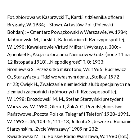
Fot. zbiorowa w: Kasprzycki T., Kartki z dziennika oficera I
Brygady, W. 1934; – Słown. Artystów Pol. (Pniewski
Bohdan); – Cmentarz Powązkowski w Warszawie, W. 1984;
Jabłonowski M., Jarski J., Kalendarium II Rzeczypospolitej,
W. 1990; Kawalerowie Virtuti Militari. Wykazy, s. 300; –
Ajnenkiel E., Akcja rozbrajania Niemców w Łodzi (noc z 11 na
12 listopada 1918), „Niepodległość” T. 8: 1933;
Broniewski S., Przez sitko mikrofonu, Wr. 1965; Budrewicz
O., Starzyńscy z Fidżi we własnym domu, „Stolica” 1972
nr 23; Ćwięk H., Zwalczanie niemieckich służb specjalnych na
ziemiach zachodnich i północnych II Rzeczypospolitej,
W. 1998; Drozdowski M. M., Stefan Starzyński prezydent
Warszawy, W. 1980; Giera J., Żak A. C., Przedsiębiorstwo
Państwowe „Poczta Polska, Telegraf i Telefon” 1928–1991,
W. 1993 s. 36, 104–5, 111–13; Jellenta S., Jeszcze o Romanie
Starzyńskim, „Życie Warszawy” 1989 nr 232;
Kwiatkowski M., Tu Polskie Radio Warszawa, W. 1980 (fot.);