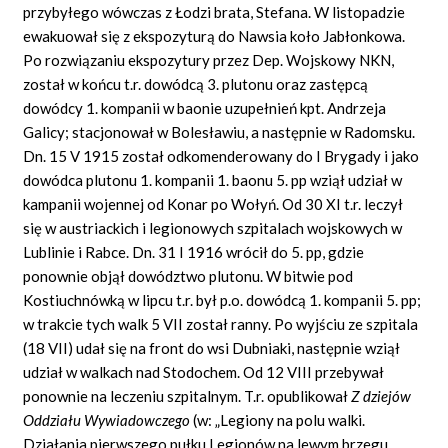
przybyłego wówczas z Łodzi brata, Stefana. W listopadzie
ewakuował się z ekspozyturą do Nawsia koło Jabłonkowa.
Po rozwiązaniu ekspozytury przez Dep. Wojskowy NKN,
został w końcu t.r. dowódcą 3. plutonu oraz zastępcą
dowódcy 1. kompanii w baonie uzupełnień kpt. Andrzeja
Galicy; stacjonował w Bolesławiu, a następnie w Radomsku.
Dn. 15 V 1915 został odkomenderowany do I Brygady i jako
dowódca plutonu 1. kompanii 1. baonu 5. pp wziął udział w
kampanii wojennej od Konar po Wołyń. Od 30 XI t.r. leczył
się w austriackich i legionowych szpitalach wojskowych w
Lublinie i Rabce. Dn. 31 I 1916 wrócił do 5. pp, gdzie
ponownie objął dowództwo plutonu. W bitwie pod
Kostiuchnówką w lipcu t.r. był p.o. dowódcą 1. kompanii 5. pp;
w trakcie tych walk 5 VII został ranny. Po wyjściu ze szpitala
(18 VII) udał się na front do wsi Dubniaki, następnie wziął
udział w walkach nad Stodochem. Od 12 VIII przebywał
ponownie na leczeniu szpitalnym. T.r. opublikował
Z dziejów
Oddziału Wywiadowczego
(w: „Legiony na polu walki.
Działania pierwszego pułku Legionów na lewym brzegu