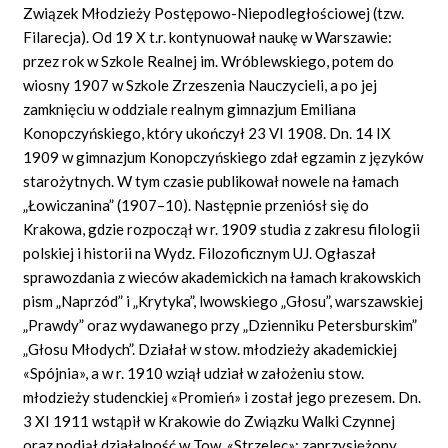
Związek Młodzieży Postępowo-Niepodległościowej (tzw.
Filarecja). Od 19 X t.r. kontynuował naukę w Warszawie:
przez rok w Szkole Realnej im. Wróblewskiego, potem do
wiosny 1907 w Szkole Zrzeszenia Nauczycieli, a po jej
zamknięciu w oddziale realnym gimnazjum Emiliana
Konopczyńskiego, który ukończył 23 VI 1908. Dn. 14 IX
1909 w gimnazjum Konopczyńskiego zdał egzamin z języków
starożytnych. W tym czasie publikował nowele na łamach
„Łowiczanina” (1907–10). Następnie przeniósł się do
Krakowa, gdzie rozpoczął w r. 1909 studia z zakresu filologii
polskiej i historii na Wydz. Filozoficznym UJ. Ogłaszał
sprawozdania z wieców akademickich na łamach krakowskich
pism „Naprzód” i „Krytyka”, lwowskiego „Głosu”, warszawskiej
„Prawdy” oraz wydawanego przy „Dzienniku Petersburskim”
„Głosu Młodych”. Działał w stow. młodzieży akademickiej
«Spójnia», a w r. 1910 wziął udział w założeniu stow.
młodzieży studenckiej «Promień» i został jego prezesem. Dn.
3 XI 1911 wstąpił w Krakowie do Związku Walki Czynnej
oraz podjął działalność w Tow. «Strzelec»; zaprzysiężony