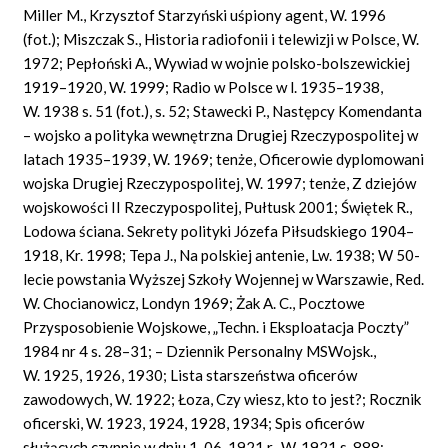
Miller M., Krzysztof Starzyński uśpiony agent, W. 1996
(fot.); Miszczak S., Historia radiofonii i telewizji w Polsce, W.
1972; Pepłoński A., Wywiad w wojnie polsko-bolszewickiej
1919–1920, W. 1999; Radio w Polsce w l. 1935–1938,
W. 1938 s. 51 (fot.), s. 52; Stawecki P., Następcy Komendanta
– wojsko a polityka wewnętrzna Drugiej Rzeczypospolitej w
latach 1935–1939, W. 1969; tenże, Oficerowie dyplomowani
wojska Drugiej Rzeczypospolitej, W. 1997; tenże, Z dziejów
wojskowości II Rzeczypospolitej, Pułtusk 2001; Świętek R.,
Lodowa ściana. Sekrety polityki Józefa Piłsudskiego 1904–
1918, Kr. 1998; Tepa J., Na polskiej antenie, Lw. 1938; W 50-
lecie powstania Wyższej Szkoły Wojennej w Warszawie, Red.
W. Chocianowicz, Londyn 1969; Żak A. C., Pocztowe
Przysposobienie Wojskowe, „Techn. i Eksploatacja Poczty”
1984 nr 4 s. 28–31; – Dziennik Personalny MSWojsk.,
W. 1925, 1926, 1930; Lista starszeństwa oficerów
zawodowych, W. 1922; Łoza, Czy wiesz, kto to jest?; Rocznik
oficerski, W. 1923, 1924, 1928, 1934; Spis oficerów
służących czynnie w dniu 1. 06. 1921 r., W. 1921 s. 888; –