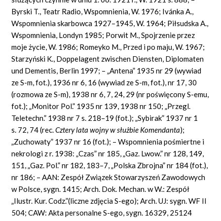
Byrski T., Teatr Radio, Wspomnienia, W. 1976; Ivánka A.,
Wspomnienia skarbowca 1927–1945, W. 1964; Piłsudska A.,
Wspomnienia, Londyn 1985; Porwit M., Spojrzenie przez
moje życie, W. 1986; Romeyko M., Przed i po maju, W. 1967;
Starzyński K., Doppelagent zwischen Diensten, Diplomaten
und Dementis, Berlin 1997; – „Antena” 1935 nr 29 (wywiad
ze S-m, fot.), 1936 nr 6, 16 (wywiad ze S-m, fot.), nr 17, 30
(rozmowa ze S-m), 1938 nr 6, 7, 24, 29 (nr poświęcony S-emu,
fot.); „Monitor Pol.” 1935 nr 139, 1938 nr 150; „Przegl.
Teletechn.” 1938 nr 7 s. 218–19 (fot.); „Sybirak” 1937 nr 1
s. 72, 74 (rec.
Cztery lata wojny w służbie Komendanta
);
„Zuchowaty” 1937 nr 16 (fot.); – Wspomnienia pośmiertne i
nekrologi z r. 1938: „Czas” nr 185, „Gaz. Lwow.” nr 128, 149,
151, „Gaz. Pol.” nr 182, 183–7, „Polska Zbrojna” nr 184 (fot.),
nr 186; – AAN: Zespół Związek Stowarzyszeń Zawodowych
w Polsce, sygn. 1415; Arch. Dok. Mechan. w W.: Zespół
„Ilustr. Kur. Codz.”(liczne zdjęcia S-ego); Arch. UJ: sygn. WF II
504; CAW: Akta personalne S-ego, sygn. 16329, 25124