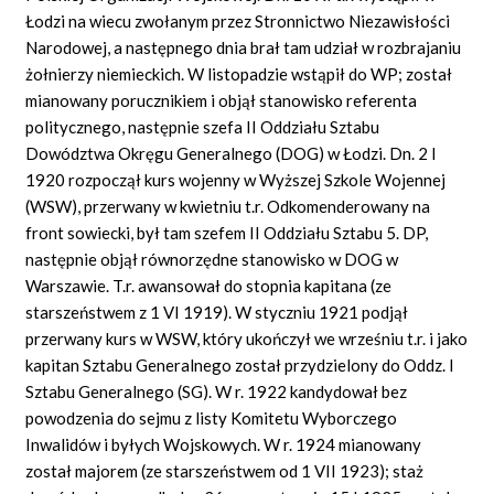
Łodzi na wiecu zwołanym przez Stronnictwo Niezawisłości
Narodowej, a następnego dnia brał tam udział w rozbrajaniu
żołnierzy niemieckich. W listopadzie wstąpił do WP; został
mianowany porucznikiem i objął stanowisko referenta
politycznego, następnie szefa II Oddziału Sztabu
Dowództwa Okręgu Generalnego (DOG) w Łodzi. Dn. 2 I
1920 rozpoczął kurs wojenny w Wyższej Szkole Wojennej
(WSW), przerwany w kwietniu t.r. Odkomenderowany na
front sowiecki, był tam szefem II Oddziału Sztabu 5. DP,
następnie objął równorzędne stanowisko w DOG w
Warszawie. T.r. awansował do stopnia kapitana (ze
starszeństwem z 1 VI 1919). W styczniu 1921 podjął
przerwany kurs w WSW, który ukończył we wrześniu t.r. i jako
kapitan Sztabu Generalnego został przydzielony do Oddz. I
Sztabu Generalnego (SG). W r. 1922 kandydował bez
powodzenia do sejmu z listy Komitetu Wyborczego
Inwalidów i byłych Wojskowych. W r. 1924 mianowany
został majorem (ze starszeństwem od 1 VII 1923); staż