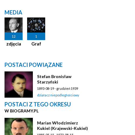
MEDIA
12
1
zdjęcia
Graf
POSTACI POWIĄZANE
Stefan Bronisław
Starzyński
1893-08-19 - grudzień 1939
działacz niepodległościowy
POSTACI Z TEGO OKRESU
W BIOGRAMY.PL
Marian Włodzimierz
Kukiel (Krajewski-Kukiel)
1885-05-15 - 1973-08-15