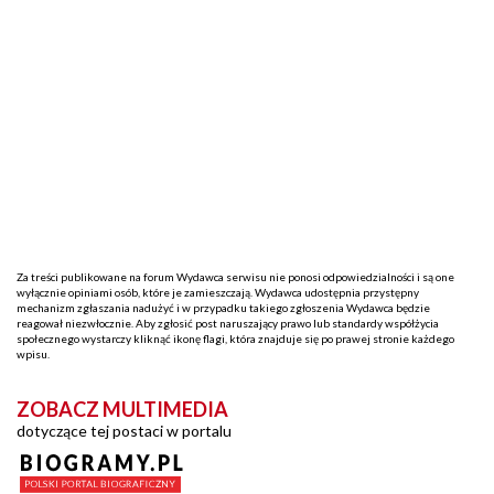
Za treści publikowane na forum Wydawca serwisu nie ponosi odpowiedzialności i są one
wyłącznie opiniami osób, które je zamieszczają. Wydawca udostępnia przystępny
mechanizm zgłaszania nadużyć i w przypadku takiego zgłoszenia Wydawca będzie
reagował niezwłocznie. Aby zgłosić post naruszający prawo lub standardy współżycia
społecznego wystarczy kliknąć ikonę flagi, która znajduje się po prawej stronie każdego
wpisu.
ZOBACZ MULTIMEDIA
dotyczące tej postaci w portalu