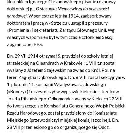
kierunkiem Ignacego Chrzanowskiego pisanie rozprawy
doktorskiej pt.
O stosunku Niemcewicza do przeszłości
narodowej
.
W semestrze letnim 1914, zaabsorbowany
doktoratem i pracą w «Strzelcu», ustąpił z prezesury
«Promienia» i sekretariatu Zarządu Głównego Unii. Wg
własnych wspomnień był w tym czasie członkiem Sekcji
Zagranicznej PPS.
Dn. 29 VII 1914 otrzymał S. przydział do szkoły letniej
strzeleckiej na Oleandrach w Krakowie i 1 VIII t.r. został
wysłany z Józefem Szajewskim na zwiad do Król. Pol. na
teren Zagłębia Dąbrowskiego. Dn. 8 VIII został sekcyjnym w
1. plutonie 11. kompanii Władysława Uzdowskiego
(«Bończy») i uczestniczył w wyprawie kieleckiej strzelców
Józefa Piłsudskiego. Odkomenderowany w Kielcach 22 VIII
do tworzącego się Komisariatu Generalnego Wojsk Polskich
Rządu Narodowego, został przydzielony do Komisariatu
Miejskiego (przewodniczył miejskiej komisji szkolnej). Dn.
28 VIII przeniesiono go do organizującego się Oddz.