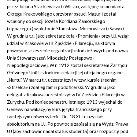
przez Juliana Stachiewicza («Wicza», zastępcę komendanta
Okręgu Krakowskiego), przybrał pseud. Mazur i został
wcielony do sekcji Józefa Kordiana Zamorskiego
(«Ignacego») w plutonie Stanisława Mochowicza («Sawy»).
W grudniu t.r., jako sekretarz koła «Promienia» przy UJ, wziął
udział w Krakowie w III Zjeździe «Filarecji», na którym
powołano zrzeszenie organizacji młodzieżowych pod nazwą
Unia Stowarzyszeń Młodzieży Postępowo-
Niepodległościowej. W r. 1912 został sekretarzem Zarządu
Głównego Unii i członkiem redakcji jej oficjalnego organu –
„Nurtu”. W marcu t.r. uczestniczył w tzw. kursie średnim
«Strzelca» i zdał egzamin podoficerski. W grudniu jako
delegat z Krakowa uczestniczył w IV Zjeździe «Filarecji» w
Zurychu. Pod koniec semestru letniego 1913 wyjechał do
Genewy na wakacyjny kurs języka francuskiego przy
tamtejszym uniwersytecie. Dn. 18 XI t.r. uzyskał
absolutorium na UJ. Po powrocie zapisał się na Wydz. Prawa
UJ (aby zachować nadal status studenta) oraz rozpoczął pod