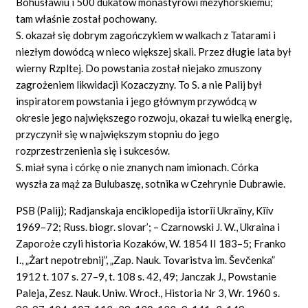
Bohusławiu i 500 dukatów monastyrowi meżyhorskiemu;
tam właśnie został pochowany.
S. okazał się dobrym zagończykiem w walkach z Tatarami i
niezłym dowódcą w nieco większej skali. Przez długie lata był
wierny Rzpltej. Do powstania został niejako zmuszony
zagrożeniem likwidacji Kozaczyzny. To S. a nie Palij był
inspiratorem powstania i jego głównym przywódcą w
okresie jego największego rozwoju, okazał tu wielką energię,
przyczynił się w największym stopniu do jego
rozprzestrzenienia się i sukcesów.
S. miał syna i córkę o nie znanych nam imionach. Córka
wyszła za mąż za Bulubaszę, sotnika w Czehrynie Dubrawie.
PSB (Palij); Radjanskaja enciklopedija istoriï Ukraïny, Kiïv
1969–72; Russ. biogr. slovar’; – Czarnowski J. W., Ukraina i
Zaporoże czyli historia Kozaków, W. 1854 II 183–5; Franko
I., „Żart nepotrebnij”, „Zap. Nauk. Tovaristva im. Ševčenka”
1912 t. 107 s. 27–9, t. 108 s. 42, 49; Janczak J., Powstanie
Paleja, Zesz. Nauk. Uniw. Wrocł., Historia Nr 3, Wr. 1960 s.