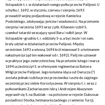
listopadzie t. r. w działaniach swego pułku przeciw Palijowi. U
schyłku r. 1692, w styczniu, czerwcu i sierpniu 1693
prowadził wojnę podjazdową w rejonie Kamieńca
Podolskiego, zdobywając jeńców i wiadomości. Na przełomie
sierpnia i września 1693 wraz z płk. Kilianem rozbił S.
czambuł tatarski wracający spod Baru i odbił jasyr. W
listopadzie–grudniu t. r. oddziały S-a, a być może i on sam,
brały udział w działaniach przeciw Palijowi. Między
wrześniem 1693 a wiosną 1694 król mianował S-a hetmanem
nakaźnym (urząd ten wakował od r. 1692). Palij nie uznawał
w praktyce jego zwierzchnictwa. Na przełomie lutego i marca
1694 uczestniczył S. w ofensywie regimentarza Balcera
Wilgi przeciw Palijowi. Jego kolumna idąca od Owrucza (?)
została jednak rozbita przez przeciwnika i uszła do zajętego
wcześniej przez siebie Korostyszewa. W sierpniu t. r. wraz z
pułkownikami Zachariaszem Iskrą i Andrzejem Abazynem
wyprawił się S. na Budziak – na położone w rejonie Dubossar
posiadłości Stećka, hetmana kozackiego z ramienia Turcji,