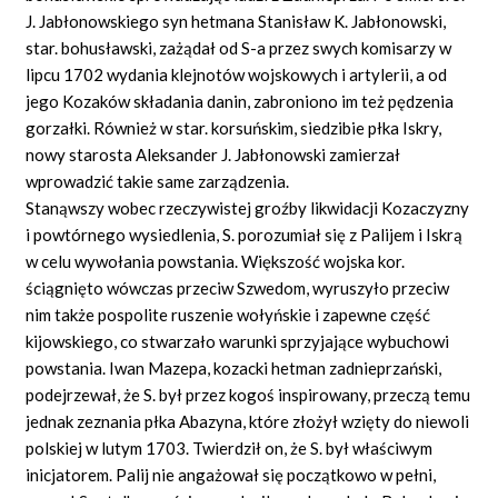
J. Jabłonowskiego syn hetmana Stanisław K. Jabłonowski,
star. bohusławski, zażądał od S-a przez swych komisarzy w
lipcu 1702 wydania klejnotów wojskowych i artylerii, a od
jego Kozaków składania danin, zabroniono im też pędzenia
gorzałki. Również w star. korsuńskim, siedzibie płka Iskry,
nowy starosta Aleksander J. Jabłonowski zamierzał
wprowadzić takie same zarządzenia.
Stanąwszy wobec rzeczywistej groźby likwidacji Kozaczyzny
i powtórnego wysiedlenia, S. porozumiał się z Palijem i Iskrą
w celu wywołania powstania. Większość wojska kor.
ściągnięto wówczas przeciw Szwedom, wyruszyło przeciw
nim także pospolite ruszenie wołyńskie i zapewne część
kijowskiego, co stwarzało warunki sprzyjające wybuchowi
powstania. Iwan Mazepa, kozacki hetman zadnieprzański,
podejrzewał, że S. był przez kogoś inspirowany, przeczą temu
jednak zeznania płka Abazyna, które złożył wzięty do niewoli
polskiej w lutym 1703. Twierdził on, że S. był właściwym
inicjatorem. Palij nie angażował się początkowo w pełni,