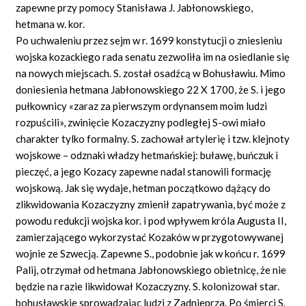
zapewne przy pomocy Stanisława J. Jabłonowskiego,
hetmana w. kor.
Po uchwaleniu przez sejm w r. 1699 konstytucji o zniesieniu
wojska kozackiego rada senatu zezwoliła im na osiedlanie się
na nowych miejscach. S. został osadźcą w Bohusławiu. Mimo
doniesienia hetmana Jabłonowskiego 22 X 1700, że S. i jego
pułkownicy «zaraz za pierwszym ordynansem moim ludzi
rozpuścili», zwinięcie Kozaczyzny podległej S-owi miało
charakter tylko formalny. S. zachował artylerię i tzw. klejnoty
wojskowe – odznaki władzy hetmańskiej: buławę, buńczuk i
pieczęć, a jego Kozacy zapewne nadal stanowili formację
wojskową. Jak się wydaje, hetman początkowo dążący do
zlikwidowania Kozaczyzny zmienił zapatrywania, być może z
powodu redukcji wojska kor. i pod wpływem króla Augusta II,
zamierzającego wykorzystać Kozaków w przygotowywanej
wojnie ze Szwecją. Zapewne S., podobnie jak w końcu r. 1699
Palij, otrzymał od hetmana Jabłonowskiego obietnicę, że nie
będzie na razie likwidował Kozaczyzny. S. kolonizował star.
bohusławskie sprowadzając ludzi z Zadnieprza. Po śmierci S.