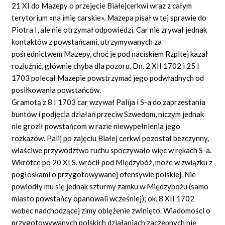
21 XI do Mazepy o przejęcie Białejcerkwi wraz z całym
terytorium «na imię carskie». Mazepa pisał w tej sprawie do
Piotra I, ale nie otrzymał odpowiedzi. Car nie zrywał jednak
kontaktów z powstańcami, utrzymywanych za
pośrednictwem Mazepy, choć je pod naciskiem Rzpltej kazał
rozluźnić, głównie chyba dla pozoru. Dn. 2 XII 1702 i 25 I
1703 polecał Mazepie powstrzymać jego podwładnych od
posiłkowania powstańców.
Gramotą z 8 I 1703 car wzywał Palija i S-a do zaprzestania
buntów i podjęcia działań przeciw Szwedom, niczym jednak
nie groził powstańcom w razie niewypełnienia jego
rozkazów. Palij po zajęciu Białej cerkwi pozostał bezczynny,
właściwe przywództwo ruchu spoczywało więc w rękach S-a.
Wkrótce po 20 XI S. wrócił pod Międzybóż, może w związku z
pogłoskami o przygotowywanej ofensywie polskiej. Nie
powiodły mu się jednak szturmy zamku w Międzybożu (samo
miasto powstańcy opanowali wcześniej); ok. 8 XII 1702
wobec nadchodzącej zimy oblężenie zwinięto. Wiadomości o
przygotowywanych polskich działaniach zaczepnych nie