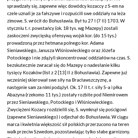
sprawdzały się, zapewne więc dowódcy kozaccy z S-em na
czele uznali je za fałszywe i rozpuścili swe oddziały na leża
zimowe. S. wrócił do Bohusławia. Był tu 27 I (7 II) 1703. W
styczniu t. r. powstańcy (ok. 18 tys. wg Mazepy) zostali
zaskoczeni zwycięską ofensywą wojsk kor. (do 15 tys.)
prowadzoną przez hetmana polnego kor. Adama
Sieniawskiego, Janusza Wiśniowieckiego oraz Józefa
Potockiego i nie zdążyli skoncentrować oddziałów na czas. S.
bezskutecznie zwracał się do Mazepy o nadesłanie kilku
tysięcy Kozaków (list z 2 [13] II z Bohusławia). Zapewne już
wcześniej skierował swe siły na Bracławszczyznę, a
następnie sam za nimi podążył. Ok. 17 II t. r. siły S-a i płka
Abazyna (rzekomo 11 tys.) zostały rozbite pod Niemirowem
przez Sieniawskiego, Potockiego i Wiśniowieckiego.
Zwyciężeni Kozacy rozdzielili się, S. wymknął się pościgowi
(zapewne Sieniawskiego) i odjechał do Bohusławia. W ciągu
marca i kwietnia większość sił polskich przerzucono na teren
walk przeciw Szwedom, pozostawiając tylko słabe garnizony.