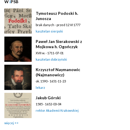
W
i
PSB
Tymoteusz Podoski h.
Junosza
brak danych - przed 12 VI 1777
kasztelan sierpski
Paweł Jan Sierakowski z
Mojkowa h. Ogończyk
XVII w. - 1711-07-01
kasztelan dobrzyński
Krzysztof Naymanowic
(Najmanowicz)
ok. 1590 - 1651-11-23
lekarz
Jakub Górski
1585 - 1652-03-04
rektor Akademii Krakowskiej
więcej