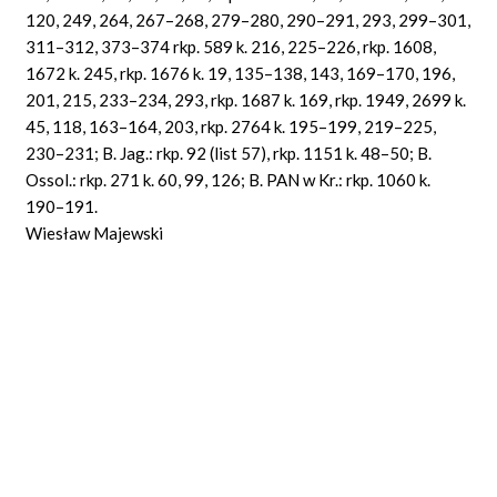
120, 249, 264, 267–268, 279–280, 290–291, 293, 299–301,
311–312, 373–374 rkp. 589 k. 216, 225–226, rkp. 1608,
1672 k. 245, rkp. 1676 k. 19, 135–138, 143, 169–170, 196,
201, 215, 233–234, 293, rkp. 1687 k. 169, rkp. 1949, 2699 k.
45, 118, 163–164, 203, rkp. 2764 k. 195–199, 219–225,
230–231; B. Jag.: rkp. 92 (list 57), rkp. 1151 k. 48–50; B.
Ossol.: rkp. 271 k. 60, 99, 126; B. PAN w Kr.: rkp. 1060 k.
190–191.
Wiesław Majewski