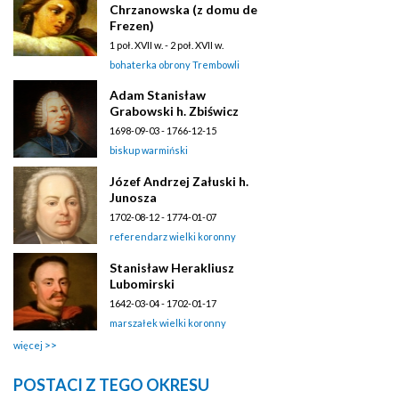
Chrzanowska (z domu de
Frezen)
1 poł. XVII w. - 2 poł. XVII w.
bohaterka obrony Trembowli
Adam Stanisław
Grabowski h. Zbiświcz
1698-09-03 - 1766-12-15
biskup warmiński
Józef Andrzej Załuski h.
Junosza
1702-08-12 - 1774-01-07
referendarz wielki koronny
Stanisław Herakliusz
Lubomirski
1642-03-04 - 1702-01-17
marszałek wielki koronny
więcej
POSTACI Z TEGO OKRESU