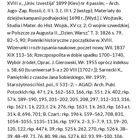
XVIII v., „Univ. Izvestija” 1899 (Kiev) nr 4 passim; – Arch.
Jugo-Zap. Rossii, č. II t. 3, č. III t. 2 (wstęp); Materiały do
dziejów kampanii podhajeckiej 1698 r., [Wyd.] J. Wojtasik,
Studia i Mater. do Hist. Wojsk., XV cz. 2; O wojnie szwedzkiej
w Polszcze za Augusta II, „Dzien. Warsz.” T. 3: 1826 s. 79,
82–5, 90; Pomniki historyczne z początków w. XVIII.
Wizerunki i roztrząsania naukowe, poczet nowy, Wil. 1837
XIX 113–16; Rzeczpospolita w dobie upadku 1700–1740,
Wybór źródeł, Oprac. J. Gierowski, Wr. 1955 oprócz indeksu
s. 58, 60 (tu uniwersał S-a z 20 VIII [1702 r.]); Sarnecki K.,
Pamiętniki z czasów Jana Sobieskiego, Wr. 1959;
Starożytności hist. pol., II 531–2; – AGAD: Arch. Publ.
Potockich rkp. 47 t. 2 k. 162–163, 166, rkp. 55 t. 2 k. 402, rkp.
57 k. 189–190, 195, 201–202, 205, 208, 297, 312–313, 316,
rkp. 162 t. 1 k. 223, t. 2 k. 276, rkp. 163 t. 1 k. 263, rkp. 163 a t.
31 k. 8, 696, 701; B. Czart.: rkp. 196 k. 559–562, 708, 831,
1054–1055, 1135–1136, rkp. 197 k. 2–3, 5–7, 9, 13, 19–20,
120, 122, rkp. 447 k. 39, rkp. 525 k. 262, 270, rkp. 526 k. 38–
39, 48–49, 71, 76, 80, 98, rkp. 527 k. 82, 93, 99–100, 106,