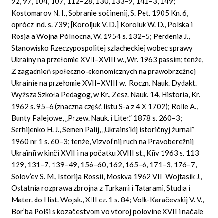
92, 97, 104, 107, 112–28, 130, 133–9, 141–3, 149;
Kostomarov N. I., Sobranie sočinenij, S. Pet. 1905 Kn. 6,
oprócz ind. s. 739; [Koroljuk V. D.] Koroluk W. D., Polska i
Rosja a Wojna Północna, W. 1954 s. 132–5; Perdenia J.,
Stanowisko Rzeczypospolitej szlacheckiej wobec sprawy
Ukrainy na przełomie XVII–XVIII w., Wr. 1963 passim; tenże,
Z zagadnień społeczno-ekonomicznych na prawobrzeżnej
Ukrainie na przełomie XVII–XVIII w., Roczn. Nauk. Dydakt.
Wyższa Szkoła Pedagog, w Kr., Zesz. Nauk. 14, Historia, Kr.
1962 s. 95–6 (znaczna część listu S-a z 4 X 1702); Rolle A.,
Bunty Palejowe, „Przew. Nauk. i Liter.” 1878 s. 260–3;
Serhijenko H. J., Semen Palij, „Ukrains’kij istoričnyj žurnal”
1960 nr 1 s. 60–3; tenże, Vizvol’nij ruch na Pravoberežnij
Ukraïniï w kinči XVII i na počatku XVIII st., Kiïv 1963 s. 113,
129, 131–7, 139–49, 156–60, 162, 165–6, 171–3, 176–7;
Solov’ev S. M., Istorija Rossii, Moskva 1962 VII; Wojtasik J.,
Ostatnia rozprawa zbrojna z Turkami i Tatarami, Studia i
Mater. do Hist. Wojsk., XIII cz. 1 s. 84; Volk-Karačevskij V. V.,
Bor’ba Polši s kozačestvom vo vtoroj polovine XVII i načale