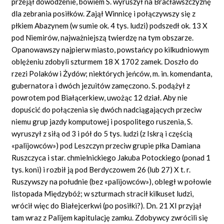
przejął dowodzenie, bowiem S. wyruszył na Bracławszczyznę
dla zebrania posiłków. Zajął Winnicę i połączywszy się z
płkiem Abazynem (w sumie ok. 4 tys. ludzi) podszedł ok. 13 X
pod Niemirów, najważniejszą twierdzę na tym obszarze.
Opanowawszy najpierw miasto, powstańcy po kilkudniowym
oblężeniu zdobyli szturmem 18 X 1702 zamek. Doszło do
rzezi Polaków i Żydów; niektórych jeńców, m. in. komendanta,
gubernatora i dwóch jezuitów zamęczono. S. podążył z
powrotem pod Białącerkiew, uwożąc 12 dział. Aby nie
dopuścić do połączenia się dwóch nadciągających przeciw
niemu grup jazdy komputowej i pospolitego ruszenia, S.
wyruszył z siłą od 3 i pół do 5 tys. ludzi (z Iskrą i częścią
«palijowców») pod Leszczyn przeciw grupie płka Damiana
Ruszczyca i star. chmielnickiego Jakuba Potockiego (ponad 1
tys. koni) i rozbił ją pod Berdyczowem 26 (lub 27) X t. r.
Ruszywszy na południe (bez «palijowców»), obległ w połowie
listopada Międzybóż; w szturmach stracił kilkuset ludzi,
wrócił więc do Białejcerkwi (po posiłki?). Dn. 21 XI przyjął
tam wraz z Palijem kapitulację zamku. Zdobywcy zwrócili się