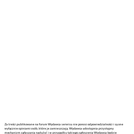
Za treści publikowane na forum Wydawca serwisu nie ponosi odpowiedzialności i są one
wyłącznie opiniami osób, które je zamieszczają. Wydawca udostępnia przystępny
mechanizm zgłaszania nadużyć i w przypadku takiego zgłoszenia Wydawca będzie