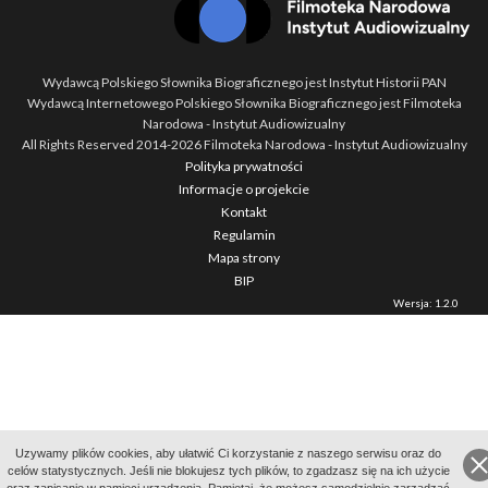
Wydawcą Polskiego Słownika Biograficznego jest Instytut Historii PAN
Wydawcą Internetowego Polskiego Słownika Biograficznego jest Filmoteka
Narodowa - Instytut Audiowizualny
All Rights Reserved 2014-
2026
Filmoteka Narodowa - Instytut Audiowizualny
Polityka prywatności
Informacje o projekcie
Kontakt
Regulamin
Mapa strony
BIP
Wersja: 1.2.0
Uzywamy plików cookies, aby ułatwić Ci korzystanie z naszego serwisu oraz do
celów statystycznych. Jeśli nie blokujesz tych plików, to zgadzasz się na ich użycie