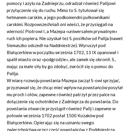
pomocy i azylu na Zadnieprzu, odradzał również Palijowi
przyłączenie się do ruchu. Mimo to S. tytułował się
hetmanem carskim, a jego podkomendni pułkownikami
carskimi. Rozpowszechniali oni wieści, że przysięgali na
wierność Piotrowi I, a Mazepa «uniwersałem prywatnym»
ruch ich popiera. Nie uzyskał też S. posiłków od Palija (nawet
Siemaszko odszedł na Naddniestrze). Wyruszył pod
Białącerkiew w początku września 1702, 13 IX opanował i
spalił miasto oraz «podgrodzie», ale zamek się obronił. S.,
mając za małe siły by go zdobyć, zwrócił się o pomoc do
Palija.
W miarę rozwoju powstania Mazepa zaczął S-owi sprzyjać,
przyznawał się, że chcąc mieć wpływ na powstańców posyłał
mu proch i ołów, zapewne również patrzył przez palce na
dołączenie się ochotników z Zadnieprza do powstania. Do
powstania otwarcie przystąpił również Palij i zapewne w
połowie września 1702 posłał 1500 Kozaków pod
Białącerkiew. Opierając się na uznaniu swego
zwierzchnictwa przez część powstańców z Poddniestrza,