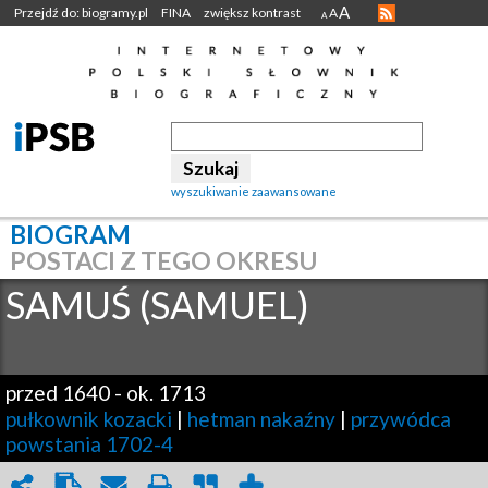
A
Przejdź do: biogramy.pl
FINA
zwiększ kontrast
A
A
wyszukiwanie zaawansowane
BIOGRAM
POSTACI Z TEGO OKRESU
SAMUŚ (SAMUEL)
przed 1640
-
ok. 1713
pułkownik kozacki
|
hetman nakaźny
|
przywódca
powstania 1702-4