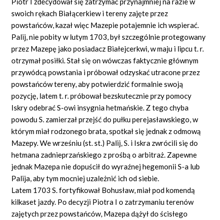
Piotr I zdecydował się zatrzymać przynajmniej na razie w
swoich rękach Białącerkiew i tereny zajęte przez
powstańców, kazał więc Mazepie potajemnie ich wspierać.
Palij, nie pobity w lutym 1703, był szczególnie protegowany
przez Mazepę jako posiadacz Białejcerkwi, w maju i lipcu t. r.
otrzymał posiłki. Stał się on wówczas faktycznie głównym
przywódcą powstania i próbował odzyskać utracone przez
powstańców tereny, aby potwierdzić formalnie swoją
pozycję, latem t. r. próbował bezskutecznie przy pomocy
Iskry odebrać S-owi insygnia hetmańskie. Z tego chyba
powodu S. zamierzał przejść do pułku perejasławskiego, w
którym miał rodzonego brata, spotkał się jednak z odmową
Mazepy. We wrześniu (st. st.) Palij, S. i Iskra zwrócili się do
hetmana zadnieprzańskiego z prośbą o arbitraż. Zapewne
jednak Mazepa nie dopuścił do wyraźnej hegemonii S-a lub
Palija, aby tym mocniej uzależnić ich od siebie.
Latem 1703 S. fortyfikował Bohusław, miał pod komendą
kilkaset jazdy. Po decyzji Piotra I o zatrzymaniu terenów
zajętych przez powstańców, Mazepa dążył do ścisłego