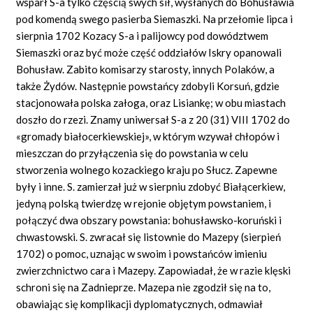
wsparł S-a tylko częścią swych sił, wysłanych do Bohusławia
pod komendą swego pasierba Siemaszki. Na przełomie lipca i
sierpnia 1702 Kozacy S-a i palijowcy pod dowództwem
Siemaszki oraz być może część oddziałów Iskry opanowali
Bohusław. Zabito komisarzy starosty, innych Polaków, a
także Żydów. Następnie powstańcy zdobyli Korsuń, gdzie
stacjonowała polska załoga, oraz Lisiankę; w obu miastach
doszło do rzezi. Znamy uniwersał S-a z 20 (31) VIII 1702 do
«gromady białocerkiewskiej», w którym wzywał chłopów i
mieszczan do przyłączenia się do powstania w celu
stworzenia wolnego kozackiego kraju po Słucz. Zapewne
były i inne. S. zamierzał już w sierpniu zdobyć Białącerkiew,
jedyną polską twierdzę w rejonie objętym powstaniem, i
połączyć dwa obszary powstania: bohusławsko-koruński i
chwastowski. S. zwracał się listownie do Mazepy (sierpień
1702) o pomoc, uznając w swoim i powstańców imieniu
zwierzchnictwo cara i Mazepy. Zapowiadał, że w razie klęski
schroni się na Zadnieprze. Mazepa nie zgodził się na to,
obawiając się komplikacji dyplomatycznych, odmawiał