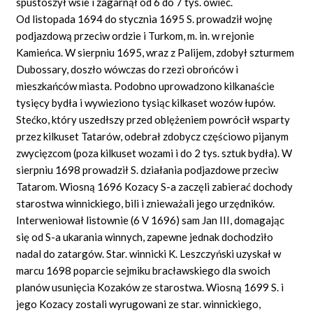
spustoszył wsie i zagarnął od 6 do 7 tys. owiec.
Od listopada 1694 do stycznia 1695 S. prowadził wojnę
podjazdową przeciw ordzie i Turkom, m. in. w rejonie
Kamieńca. W sierpniu 1695, wraz z Palijem, zdobył szturmem
Dubossary, doszło wówczas do rzezi obrońców i
mieszkańców miasta. Podobno uprowadzono kilkanaście
tysięcy bydła i wywieziono tysiąc kilkaset wozów łupów.
Stećko, który uszedłszy przed oblężeniem powrócił wsparty
przez kilkuset Tatarów, odebrał zdobycz częściowo pijanym
zwycięzcom (poza kilkuset wozami i do 2 tys. sztuk bydła). W
sierpniu 1698 prowadził S. działania podjazdowe przeciw
Tatarom. Wiosną 1696 Kozacy S-a zaczęli zabierać dochody
starostwa winnickiego, bili i znieważali jego urzędników.
Interweniował listownie (6 V 1696) sam Jan III, domagając
się od S-a ukarania winnych, zapewne jednak dochodziło
nadal do zatargów. Star. winnicki K. Leszczyński uzyskał w
marcu 1698 poparcie sejmiku bracławskiego dla swoich
planów usunięcia Kozaków ze starostwa. Wiosną 1699 S. i
jego Kozacy zostali wyrugowani ze star. winnickiego,