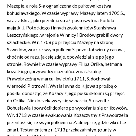
Mazepie, a rola S-a ograniczona do pułkownikostwa
bohusławskiego. W czasie wyprawy Mazepy latem 1705 S.,
wraz z Iskrą, jako przednia straż, pustoszyli na Podolu
majątki J. Potockiego i innych zwolenników Stanisława
Leszczyńskiego, w rejonie Winnicy i Brodów grabili dwory
szlacheckie. W r. 1708 po przejściu Mazepy na stronę
Szwedów, wraz ze swym pułkiem S. pozostał wierny carowi,
choć nie od razu, jak się zdaje, opowiedział się po jego
stronie. Również w czasie wyprawy Filipa Orlika, hetmana
kozackiego, przywódcy mazepińców na Ukrainę
Prawobrzeżną w marcu–kwietniu 1711, S. dochował
wierności Piotrowi I. Wysłał syna do Kijowa z prośbą o
posiłki, donosząc, że Kozacy z jego pułku skłonni są przejść
do Orlika. Nie doczekawszy się wsparcia, S. uszedł z
Bohusławia i powrócił dopiero po wycofaniu się orlikowców.
W r. 1713 w czasie ewakuowania Kozaczyzny z Prawobrzeża
przeniósł się ze swym pułkiem na Zadnieprze, gdzie wkrótce
zmarł. Testamentem z r. 1713 przekazał młyn, grunty w