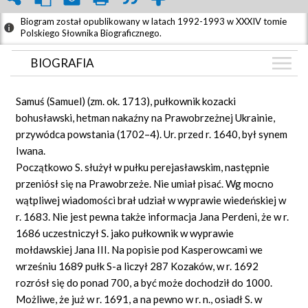
Biogram został opublikowany w latach 1992-1993 w XXXIV tomie
Polskiego Słownika Biograficznego.
BIOGRAFIA
BIOGRAFIA
Samuś (Samuel) (zm. ok. 1713), pułkownik kozacki
GRAF POWIĄZAŃ
bohusławski, hetman nakaźny na Prawobrzeżnej Ukrainie,
przywódca powstania (1702–4). Ur. przed r. 1640, był synem
DYSKUSJA
Iwana.
Początkowo S. służył w pułku perejasławskim, następnie
przeniósł się na Prawobrzeże. Nie umiał pisać. Wg mocno
wątpliwej wiadomości brał udział w wyprawie wiedeńskiej w
r. 1683. Nie jest pewna także informacja Jana Perdeni, że w r.
1686 uczestniczył S. jako pułkownik w wyprawie
mołdawskiej Jana III. Na popisie pod Kasperowcami we
wrześniu 1689 pułk S-a liczył 287 Kozaków, w r. 1692
rozrósł się do ponad 700, a być może dochodził do 1000.
Możliwe, że już w r. 1691, a na pewno w r. n., osiadł S. w