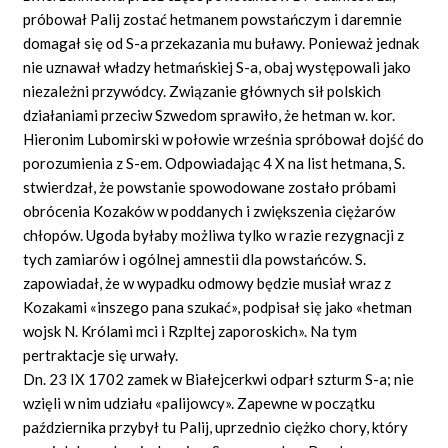
próbował Palij zostać hetmanem powstańczym i daremnie
domagał się od S-a przekazania mu buławy. Ponieważ jednak
nie uznawał władzy hetmańskiej S-a, obaj występowali jako
niezależni przywódcy. Związanie głównych sił polskich
działaniami przeciw Szwedom sprawiło, że hetman w. kor.
Hieronim Lubomirski w połowie września spróbował dojść do
porozumienia z S-em. Odpowiadając 4 X na list hetmana, S.
stwierdzał, że powstanie spowodowane zostało próbami
obrócenia Kozaków w poddanych i zwiększenia ciężarów
chłopów. Ugoda byłaby możliwa tylko w razie rezygnacji z
tych zamiarów i ogólnej amnestii dla powstańców. S.
zapowiadał, że w wypadku odmowy będzie musiał wraz z
Kozakami «inszego pana szukać», podpisał się jako «hetman
wojsk N. Królami mci i Rzpltej zaporoskich». Na tym
pertraktacje się urwały.
Dn. 23 IX 1702 zamek w Białejcerkwi odparł szturm S-a; nie
wzięli w nim udziału «palijowcy». Zapewne w początku
października przybył tu Palij, uprzednio ciężko chory, który