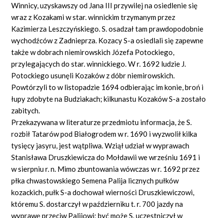
Winnicy, uzyskawszy od Jana III przywilej na osiedlenie się
wraz z Kozakami w star. winnickim trzymanym przez
Kazimierza Leszczyńskiego. S. osadzał tam prawdopodobnie
wychodźców z Zadnieprza. Kozacy S-a osiedlali się zapewne
także w dobrach niemirowskich Józefa Potockiego,
przylegających do star. winnickiego. W r. 1692 ludzie J.
Potockiego usunęli Kozaków z dóbr niemirowskich.
Powtórzyli to w listopadzie 1694 odbierając im konie, broń i
łupy zdobyte na Budziakach; kilkunastu Kozaków S-a zostało
zabitych.
Przekazywana w literaturze przedmiotu informacja, że S.
rozbił Tatarów pod Białogrodem w r. 1690 i wyzwolił kilka
tysięcy jasyru, jest wątpliwa. Wziął udział w wyprawach
Stanisława Druszkiewicza do Mołdawii we wrześniu 1691 i
w sierpniu r. n. Mimo zbuntowania wówczas w r. 1692 przez
płka chwastowskiego Semena Palija licznych pułków
kozackich, pułk S-a dochował wierności Druszkiewiczowi,
któremu S. dostarczył w październiku t. r. 700 jazdy na
wyprawę przeciw Palijowi; być może S. uczestniczył w