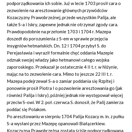
podporządkowania ich sobie. Już w lecie 1703 prosił cara o
zezwolenie na aresztowanie głównych przywódców
Kozaczyzny Prawobrzeżnej, przede wszystkim Palija, ale
także S-a i Iskry, zapewne jednak nie otrzymał zgody cara.
Prawdopodobnie na przełomie 1703 i 1704 r. Mazepa
doszedł do porozumienia z S-em w sprawie przejęcia
insygniów hetmańskich. Dn. 12 I 1704 przybył S. do
Perejasławia i wyraził formalnie chęć oddania Mazepie
odznak swojej władzy jako hetmanowi całego wojska
zaporoskiego. Przekazał je ostatecznie 4 II t. r. w Niżynie,
mając na to zezwolenie cara. Mimo to jeszcze 22 III t. r.
Mazepa podejrzewał S-a o zamiar poddania się Rzpltej i
ponownie prosił Piotra I o pozwolenie aresztowania go (jak
również Palija i Iskry), później jednak nie występował więcej
przeciw S-owi. W 2. poł. czerwca S. donosił, że Palij zamierza
poddać się Polakom.
Po aresztowaniu w sierpniu 1704 Palija Kozacy m. in. z pułku
S-a wysłani przez Mazepę opanowali Białącerkiew.
Kozaczyzna Prawobrzeżna została ściśle podporządkowana