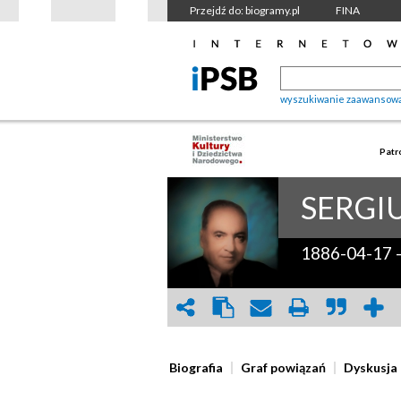
Przejdź do: biogramy.pl
FINA
wyszukiwanie zaawansow
Patr
SERGI
1886-04-17
Biografia
Graf powiązań
Dyskusja