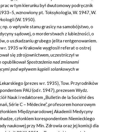
 prac w tym kierunku był dwutomowy podręcznik
1933–5, wznowiony pt. Toksykologia, W. 1947, W.
kologii (W. 1950).
h; np. o wpływie stanu grasicy na samobójstwo, o
dycyny sądowej, o morderstwach z lubieżności, o
w, o uszkadzaniu grubego jelita rentgenowaniem.
w r. 1935 w Krakowie wygłosił referat o ostrej
sował się zdrojownictwem, uczestniczył w
że opublikował
Spostrzeżenia nad zmianami
jącymi pod wpływem kąpieli solankowych w
 Lekarskiego (prezes w r. 1935), Tow. Przyrodników
espondentem PAU (od r. 1947), prezesem Wydz.
ół Nauk i redaktorem „Bulletin de la Société des
oznań, Série C – Médecine”, profesorem honorowym
 członkiem Międzynarodowej Akademii Medycyny
enhadze, członkiem korespondentem Niemieckiego
dy naukowej przy Min. Zdrowia oraz jej komisji dla