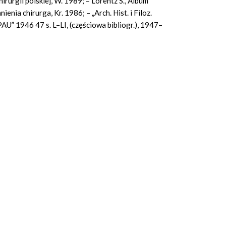
irurgii polskiej, W. 1989; – Lorentz S., Album
enia chirurga, Kr. 1986; – „Arch. Hist. i Filoz.
 PAU” 1946 47 s. L–LI, (częściowa bibliogr.), 1947–