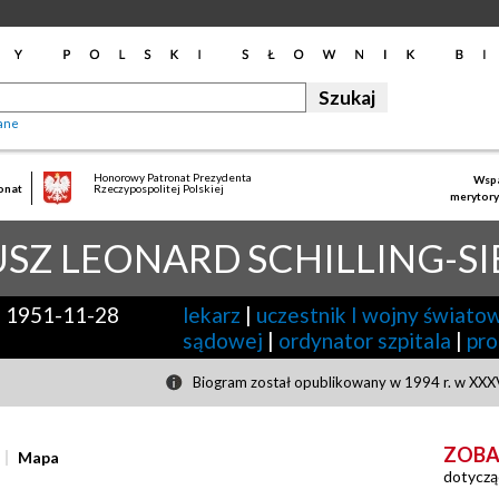
ane
Honorowy Patronat Prezydenta
Wspa
onat
Rzeczypospolitej Polskiej
merytory
USZ LEONARD
SCHILLING-S
-
1951-11-28
lekarz
|
uczestnik I wojny świato
sądowej
|
ordynator szpitala
|
pro
Biogram został opublikowany w 1994 r. w XXXV
ZOBA
Mapa
dotyczą