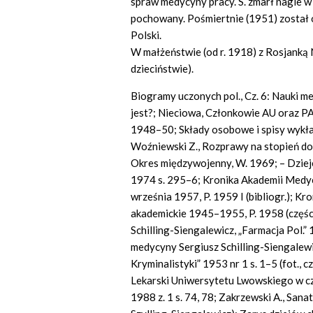
spraw medycyny pracy. S. zmarł nagle w 
pochowany. Pośmiertnie (1951) zosta
Polski.
W małżeństwie (od r. 1918) z Rosjanką N
dzieciństwie).
Biogramy uczonych pol., Cz. 6: Nauki med
jest?; Nieciowa, Członkowie AU oraz P
1948–50; Składy osobowe i spisy wykł
Woźniewski Z., Rozprawy na stopień do
Okres międzywojenny, W. 1969; – Dziej
1974 s. 295–6; Kronika Akademii Medyc
września 1957, P. 1959 I (bibliogr.); K
akademickie 1945–1955, P. 1958 (częścio
Schilling-Siengalewicz, „Farmacja Pol.”
medycyny Sergiusz Schilling-Siengalewic
Kryminalistyki” 1953 nr 1 s. 1–5 (fot., 
Lekarski Uniwersytetu Lwowskiego w czas
1988 z. 1 s. 74, 78; Zakrzewski A., San