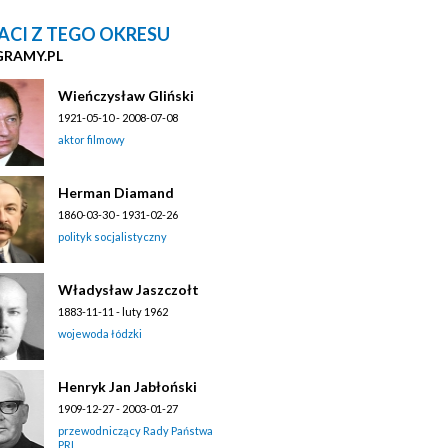
ACI Z TEGO OKRESU
GRAMY.PL
Wieńczysław Gliński
1921-05-10 - 2008-07-08
aktor filmowy
Herman Diamand
1860-03-30 - 1931-02-26
polityk socjalistyczny
Władysław Jaszczołt
1883-11-11 - luty 1962
wojewoda łódzki
Henryk Jan Jabłoński
1909-12-27 - 2003-01-27
przewodniczący Rady Państwa
PRL