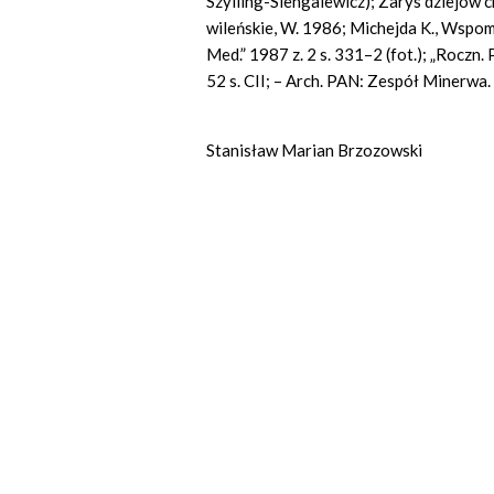
Szylling-Siengalewicz); Zarys dziejów ch
wileńskie, W. 1986; Michejda K., Wspomni
Med.” 1987 z. 2 s. 331–2 (fot.); „Roczn.
52 s. CII; – Arch. PAN: Zespół Minerwa.
Stanisław Marian Brzozowski