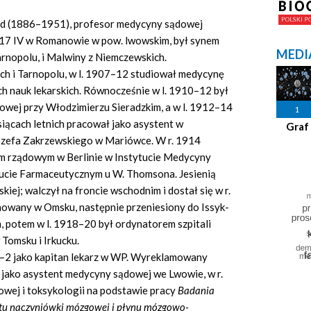
rd (1886–1951), profesor medycyny sądowej
. 17 IV w Romanowie w pow. lwowskim, był synem
MEDI
rnopolu, i Malwiny z Niemczewskich.
ch i Tarnopolu, w l. 1907–12 studiował medycynę
ch nauk lekarskich. Równocześnie w l. 1910–12 był
wej przy Włodzimierzu Sieradzkim, a w l. 1912–14
1
siącach letnich pracował jako asystent w
Graf
zefa Zakrzewskiego w Mariówce. W r. 1914
um rządowym w Berlinie w Instytucie Medycyny
tucie Farmaceutycznym u W. Thomsona. Jesienią
ej; walczył na froncie wschodnim i dostał się w r.
nowany w Omsku, następnie przeniesiony do Issyk-
m, potem w l. 1918–20 był ordynatorem szpitali
omsku i Irkucku.
20–2 jako kapitan lekarz w WP. Wyreklamowany
 jako asystent medycyny sądowej we Lwowie, w r.
owej i toksykologii na podstawie pracy
Badania
tu naczyniówki mózgowej i płynu mózgowo-