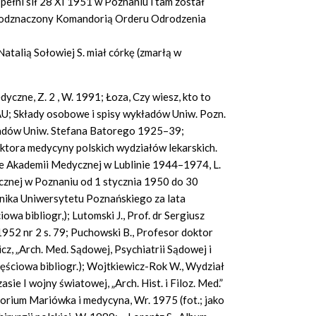
pełni sił 28 XI 1951 w Poznaniu i tam został
ł odznaczony Komandorią Orderu Odrodzenia
atalią Sołowiej S. miał córkę (zmarłą w
yczne, Z. 2 , W. 1991; Łoza, Czy wiesz, kto to
AU; Składy osobowe i spisy wykładów Uniw. Pozn.
adów Uniw. Stefana Batorego 1925–39;
ktora medycyny polskich wydziałów lekarskich.
e Akademii Medycznej w Lublinie 1944–1974, L.
znej w Poznaniu od 1 stycznia 1950 do 30
ronika Uniwersytetu Poznańskiego za lata
wa bibliogr,); Lutomski J., Prof. dr Sergiusz
 1952 nr 2 s. 79; Puchowski B., Profesor doktor
z, „Arch. Med. Sądowej, Psychiatrii Sądowej i
częściowa bibliogr.); Wojtkiewicz-Rok W., Wydział
ie I wojny światowej, „Arch. Hist. i Filoz. Med.”
atorium Mariówka i medycyna, Wr. 1975 (fot.; jako