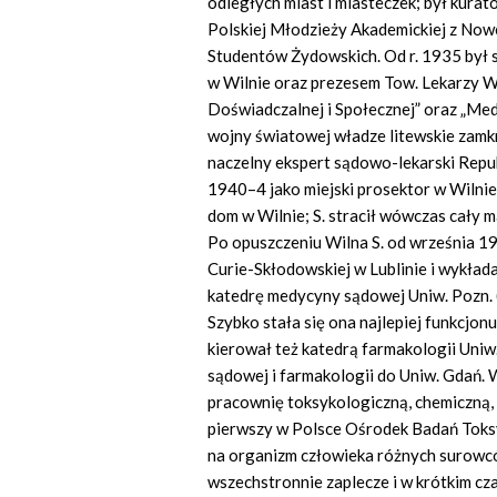
odległych miast i miasteczek; był kura
Polskiej Młodzieży Akademickiej z Now
Studentów Żydowskich. Od r. 1935 był
w Wilnie oraz prezesem Tow. Lekarzy W
Doświadczalnej i Społecznej” oraz „Me
wojny światowej władze litewskie zamkn
naczelny ekspert sądowo-lekarski Republ
1940–4 jako miejski prosektor w Wilni
dom w Wilnie; S. stracił wówczas cały ma
Po opuszczeniu Wilna S. od września 1
Curie-Skłodowskiej w Lublinie i wykład
katedrę medycyny sądowej Uniw. Pozn. (o
Szybko stała się ona najlepiej funkcjon
kierował też katedrą farmakologii Uniw
sądowej i farmakologii do Uniw. Gdań.
pracownię toksykologiczną, chemiczną, 
pierwszy w Polsce Ośrodek Badań Toksy
na organizm człowieka różnych surowc
wszechstronnie zaplecze i w krótkim cz