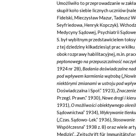
Umożliwiło to przeprowadzanie w zakła
skupił koło siebie licznych uczniów (na
Fidelski, Mieczysław Mazur, Tadeusz Wó
Seyfriedowa, Henryk Kopczyk). Wchodz
Medycyny Sądowej, Psychiatrii Sądowej 
S. był wybitnym przedstawicielem toks
z tej dziedziny kilkadziesiąt prac w kil
obok rozprawy habilitacyjnej, m.in. pra
peptonowego na przepuszczalność naczyń
1924 nr 28),
Badania doświadczalne nad
pod wpływem karmienia wątrobą
(„Nowin
niektórymi zmianami w ustroju pod wpły
Doświadczalna i Społ.” 1923),
Znaczenie
Przegl. Prawn.” 1930),
Nowe drogi i kier
1931),
O możliwości obiektywnego określ
Sądownictwa” 1934),
Wykrywanie tlenku 
(„Czas. Sądowo-Lek.” 1936),
Stosowanie 
Współczesna” 1938 z. 8) oraz wiele art
Medizin”, „Zeitschrift für Immunitätsfor