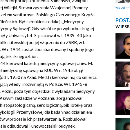
torem korporacji «Ruthenia–Vilnensis», Związku
ej Wilejki, Stowarzyszenia Wzajemnej Pomocy
więcej
 szefem sanitarnym Polskiego Czerwonego Krzyża
POST
ileńskich. Był członkiem redakcji „Medycyny
W
i
PSB
dycyny Sądowej”. Gdy wkrótce po wybuchu drugiej
ęły Uniwersytet, S. pracował w l. 1939–40 jako
iki Litewskiej po jej włączeniu do ZSRR, w l.
e. W r. 1944 został zbombardowany i spalony jego
jątek i księgozbiór.
944 kierował katedrą medycyny sądowej Uniw. M.
ał medycynę sądową na KUL. W r. 1945 objął
d r. 1950 na Akad. Med.) i kierował nią do śmierci.
ującą wtedy i rozwiniętą w Polsce. W l. 1945–8
. Pozn., poza tym dojeżdżał z wykładami medycyny
 W swym zakładzie w Poznaniu zorganizował
histopatologiczną, serologiczną, bibliotekę oraz
kologii Przemysłowej dla badań nad działaniem
ów w procesie ich przetwarzania. Rozbudował
asie odbudował i unowocześnił budynek.