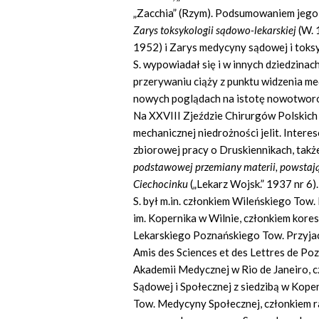
„Zacchia” (Rzym). Podsumowaniem jego
Zarys toksykologii sądowo-lekarskiej
(W. 
1952) i Zarys medycyny sądowej i toksy
S. wypowiadał się i w innych dziedzinac
przerywaniu ciąży z punktu widzenia me
nowych poglądach na istotę nowotworó
Na XXVIII Zjeździe Chirurgów Polskich 
mechanicznej niedrożności jelit. Intere
zbiorowej pracy o Druskiennikach, tak
podstawowej przemiany materii, powsta
Ciechocinku
(„Lekarz Wojsk.” 1937 nr 6).
S. był m.in. członkiem Wileńskiego Tow.
im. Kopernika w Wilnie, członkiem kor
Lekarskiego Poznańskiego Tow. Przyjaci
Amis des Sciences et des Lettres de P
Akademii Medycznej w Rio de Janeiro,
Sądowej i Społecznej z siedzibą w Kop
Tow. Medycyny Społecznej, członkiem ra