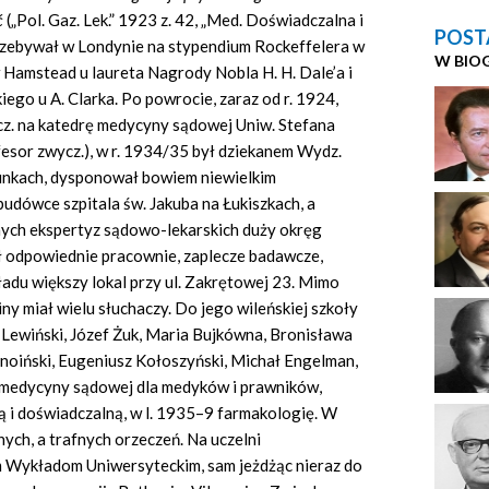
ć
(„Pol. Gaz. Lek.” 1923 z. 42, „Med. Doświadczalna i
POST
przebywał w Londynie na stypendium Rockeffelera w
W BIO
Hamstead u laureta Nagrody Nobla H. H. Dale’a i
iego u A. Clarka. Po powrocie, zaraz od r. 1924,
z. na katedrę medycyny sądowej Uniw. Stefana
fesor zwycz.), w r. 1934/35 był dziekanem Wydz.
unkach, dysponował bowiem niewielkim
udówce szpitala św. Jakuba na Łukiszkach, a
nnych ekspertyz sądowo-lekarskich duży okręg
ł odpowiednie pracownie, zaplecze badawcze,
ładu większy lokal przy ul. Zakrętowej 23. Mimo
ny miał wielu słuchaczy. Do jego wileńskiej szkoły
 Lewiński, Józef Żuk, Maria Bujkówna, Bronisława
noiński, Eugeniusz Kołoszyński, Michał Engelman,
 medycyny sądowej dla medyków i prawników,
 i doświadczalną, w l. 1935–9 farmakologię. W
nych, a trafnych orzeczeń. Na uczelni
 Wykładom Uniwersyteckim, sam jeżdżąc nieraz do