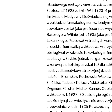
rdzeniowe go pod wpływem ostrych zatru
Społeczna” 1923 z. 5/6). W l. 1923–4 
Instytucie Medycyny Doświadczalnej w 
w zakładzie farmakologii uniw. londyńsk
powołany został jako profesor nadzwyc
Batorego w Wilnie (od r. 1935 jako pro
Lekarskiego. Pracował w trudnych war
prosektorium i salką wykładową w przyb
obsługiwał w zakresie toksykologii i i
apelacyjny. Szybko jednak zorganizowa
wzorową bibliotekę, uzyskał też dla zak
niezbyt dla medyków atrakcyjnej dziedzi
należeli: Bronisław Puchowski, Wacław
Smólska, Tadeusz Kołaczyński, Stefan G
Zygmunt Förster, Michał Banner. Obok
wykładał w l. 1927–30 patologię ogólną
sądzie słynął ze zwięzłych, nie erudycyj
przewodniczył od r. 1935 Powszechnym