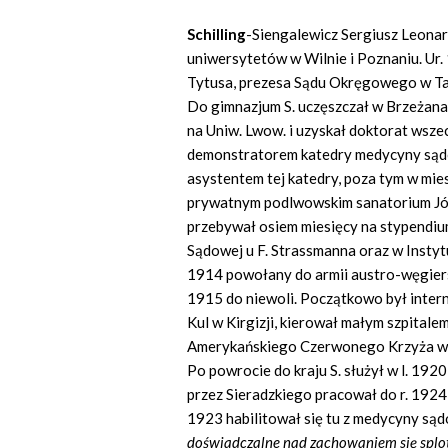
Schilling
-Siengalewicz Sergiusz Leona
uniwersytetów w Wilnie i Poznaniu. Ur
Tytusa, prezesa Sądu Okręgowego w Ta
Do gimnazjum S. uczęszczał w Brzeżana
na Uniw. Lwow. i uzyskał doktorat wsze
demonstratorem katedry medycyny sądo
asystentem tej katedry, poza tym w mie
prywatnym podlwowskim sanatorium Jó
przebywał osiem miesięcy na stypendi
Sądowej u F. Strassmanna oraz w Insty
1914 powołany do armii austro-węgierski
1915 do niewoli. Początkowo był inter
Kul w Kirgizji, kierował małym szpitale
Amerykańskiego Czerwonego Krzyża w T
Po powrocie do kraju S. służył w l. 19
przez Sieradzkiego pracował do r. 1924
1923 habilitował się tu z medycyny sąd
doświadczalne nad zachowaniem się splo