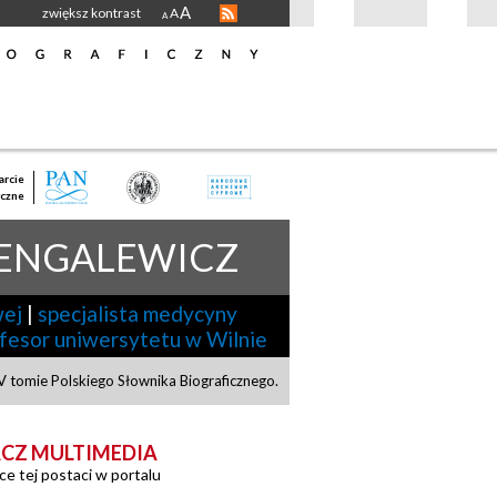
A
zwiększ kontrast
A
A
rcie
czne
IENGALEWICZ
wej
|
specjalista medycyny
fesor uniwersytetu w Wilnie
 tomie Polskiego Słownika Biograficznego.
CZ MULTIMEDIA
ce tej postaci w portalu