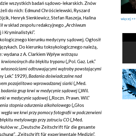
dzie wszystkich badań sądowo-lekarskich. Znów
leżeli do nich: Edmund Chróścielewski, Ryszard
jcik, Henryk Sienkiewicz, Stefan Raszeja, Halina
więcej
ił w skład zespołu redakcyjnego „Archiwum
i Kryminalistyki”.
ykologicznego kierunku medycyny sądowej. Ogłosił
ku językach. Do kierunku toksykologicznego należą,
ce: wydana z A. Clarkiem
Wpływ wstrząsu
 krwionośnych dla błękitu trypanu
(„Pol. Gaz. Lek.”
 własnościami odtruwającymi wątroby powstającymi
y Lek.” 1929),
Badania doświadczalne nad
wem pozajelitowo wprowadzanej siarki
(„Med.
 badania grup krwi w medycynie sądowej
(„Wil.
unki w medycynie sądowej
(„Roczn. Prawn. Wil.”
enia stopnia odurzenia alkoholowego
(„Głos
węgla we krwi przy pomocy fotografii w podczerwieni
błękitu metylowego przy zatruciu CO
(„Med.
ykułów w: „Deutsche Zeitschrift für die gesamte
schung”, „Zeitschrift für experimentale Medizin”,