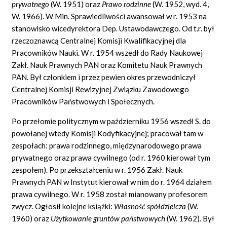
prywatnego
(W. 1951) oraz
Prawo rodzinne
(W. 1952, wyd. 4,
W. 1966). W Min. Sprawiedliwości awansował w r. 1953 na
stanowisko wicedyrektora Dep. Ustawodawczego. Od t.r. był
rzeczoznawcą Centralnej Komisji Kwalifikacyjnej dla
Pracowników Nauki. W r. 1954 wszedł do Rady Naukowej
Zakł. Nauk Prawnych PAN oraz Komitetu Nauk Prawnych
PAN. Był członkiem i przez pewien okres przewodniczył
Centralnej Komisji Rewizyjnej Związku Zawodowego
Pracowników Państwowych i Społecznych.
Po przełomie politycznym w październiku 1956 wszedł S. do
powołanej wtedy Komisji Kodyfikacyjnej; pracował tam w
zespołach: prawa rodzinnego, międzynarodowego prawa
prywatnego oraz prawa cywilnego (od r. 1960 kierował tym
zespołem). Po przekształceniu w r. 1956 Zakł. Nauk
Prawnych PAN w Instytut kierował w nim do r. 1964 działem
prawa cywilnego. W r. 1958 został mianowany profesorem
zwycz. Ogłosił kolejne książki:
W
ł
asno
ść
sp
ół
dzielcza
(W.
1960) oraz
U
ż
ytkowanie grunt
ó
w pa
ń
stwowych
(W. 1962). Był