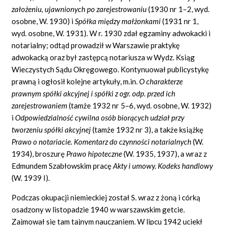
za
ł
o
ż
eniu, ujawnionych po zarejestrowaniu
(1930 nr 1–2, wyd.
osobne, W. 1930) i
Sp
ół
ka mi
ę
dzy ma
łż
onkami
(1931 nr 1,
wyd. osobne, W. 1931). W r. 1930 zdał egzaminy adwokacki i
notarialny; odtąd prowadził w Warszawie praktykę
adwokacką oraz był zastępcą notariusza w Wydz. Ksiąg
Wieczystych Sądu Okręgowego. Kontynuował publicystykę
prawną i ogłosił kolejne artykuły, m.in.
O charakterze
prawnym sp
ół
ki akcyjnej i sp
ół
ki z ogr. odp. przed ich
zarejestrowaniem
(tamże 1932 nr 5–6, wyd. osobne, W. 1932)
i
Odpowiedzialno
ść
cywilna os
ó
b bior
ą
cych udzia
ł
przy
tworzeniu sp
ół
ki akcyjnej
(tamże 1932 nr 3), a także książkę
Prawo o notariacie. Komentarz do czynno
ś
ci notarialnych
(W.
1934), broszurę
Prawo hipoteczne
(W. 1935, 1937), a wraz z
Edmundem Szabłowskim pracę
Akty i umowy. Kodeks handlowy
(W. 1939 I).
Podczas okupacji niemieckiej został S. wraz z żoną i córką
osadzony w listopadzie 1940 w warszawskim getcie.
Zajmował się tam tajnym nauczaniem. W lipcu 1942 uciekł