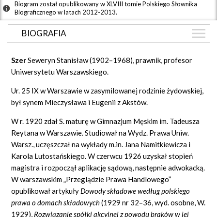
Biogram został opublikowany w XLVIII tomie Polskiego Słownika
Biograficznego w latach 2012-2013.
BIOGRAFIA
BIOGRAFIA
Szer
Seweryn Stanisław (1902–1968), prawnik, profesor
GRAF POWIĄZAŃ
Uniwersytetu Warszawskiego.
DYSKUSJA
Ur. 25 IX w Warszawie w zasymilowanej rodzinie żydowskiej,
Mapa
był synem Mieczysława i Eugenii z Akstów.
W r. 1920 zdał S. maturę w Gimnazjum Męskim im. Tadeusza
Reytana w Warszawie. Studiował na Wydz. Prawa Uniw.
Warsz., uczęszczał na wykłady m.in. Jana Namitkiewicza i
Karola Lutostańskiego. W czerwcu 1926 uzyskał stopień
magistra i rozpoczął aplikację sądową, następnie adwokacką.
W warszawskim „Przeglądzie Prawa Handlowego”
opublikował artykuły
Dowody sk
ł
adowe wed
ł
ug polskiego
prawa o domach sk
ł
adowych
(1929 nr 32–36, wyd. osobne, W.
1929),
Rozwi
ą
zanie sp
ół
ki akcyjnej z powodu brak
ó
w w jej