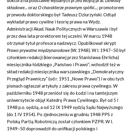
doktora na podstawie wydanych przed wojną prac
Dowody
sk
ł
adowe
... oraz
O charakterze prawnym sp
ół
ki
...; promotorem
przewodu doktorskiego był Tadeusz Dziurzyński. Odtąd
wykładał prawo cywilne i teorię prawa na Wydz.
Administracji Akad. Nauk Politycznych w Warszawie i był
przez dwa lata prorektorem tej uczelni. W marcu 1948
otrzymał tytuł profesora nadzwycz. Opublikował skrypt
Prawo prywatne mi
ę
dzynarodowe
(W. 1948). W l. 1947–50 był
członkiem redakcji (kierowanej przez Stanisława Ehrlicha)
miesięcznika łódzkiego „Państwo i Prawo”; wchodził też w
skład redakcji miesięcznika warszawskiego „Demokratyczny
Przegląd Prawniczy” (od r. 1951 „Nowe Prawo”) i w obu tych
pismach ogłaszał artykuły z zakresu prawa cywilnego. W
październiku 1948 przeniósł się do Łodzi i na tamtejszym
uniwersytecie objął Katedrę Prawa Cywilnego. Był od 5 I
1948 p.o. sędzią, a od 12 IX 1949 sędzią Sądu Najwyższego
(do 1 IV 1954). Po zjednoczeniu w grudniu 1948 PPS z
Polską Partią Robotniczą został członkiem PZPR. W l.
1949–50 doprowadził do unifikacji polskiego i