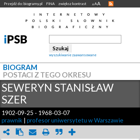
A
Przejdź do: biogramy.pl
FINA
zwiększ kontrast
A
A
wyszukiwanie zaawansowane
BIOGRAM
POSTACI Z TEGO OKRESU
SEWERYN STANISŁAW
SZER
1902-09-25
-
1968-03-07
prawnik
|
profesor uniwersytetu w Warszawie