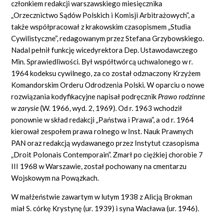
członkiem redakcji warszawskiego miesięcznika
„Orzecznictwo Sądów Polskich i Komisji Arbitrażowych”, a
także współpracował z krakowskim czasopismem „Studia
Cywilistyczne”, redagowanym przez Stefana Grzybowskiego.
Nadal pełnił funkcję wicedyrektora Dep. Ustawodawczego
Min. Sprawiedliwości. Był współtwórcą uchwalonego w r.
1964 kodeksu cywilnego, za co został odznaczony Krzyżem
Komandorskim Orderu Odrodzenia Polski. W oparciu o nowe
rozwiązania kodyfikacyjne napisał podręcznik
Prawo rodzinne
w zarysie
(W. 1966, wyd. 2, 1969). Od r. 1963 wchodził
ponownie w skład redakcji „Państwa i Prawa”, a od r. 1964
kierował zespołem prawa rolnego w Inst. Nauk Prawnych
PAN oraz redakcją wydawanego przez Instytut czasopisma
„Droit Polonais Contemporain”. Zmarł po ciężkiej chorobie 7
III 1968 w Warszawie, został pochowany na cmentarzu
Wojskowym na Powązkach.
W małżeństwie zawartym w lutym 1938 z Alicją Brokman
miał S. córkę Krystynę (ur. 1939) i syna Wacława (ur. 1946).