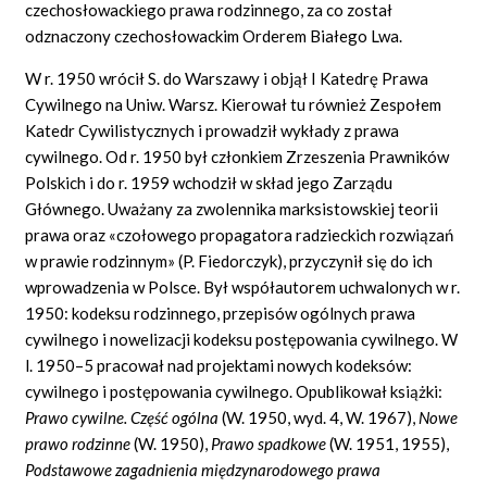
czechosłowackiego prawa rodzinnego, za co został
odznaczony czechosłowackim Orderem Białego Lwa.
W r. 1950 wrócił S. do Warszawy i objął I Katedrę Prawa
Cywilnego na Uniw. Warsz. Kierował tu również Zespołem
Katedr Cywilistycznych i prowadził wykłady z prawa
cywilnego. Od r. 1950 był członkiem Zrzeszenia Prawników
Polskich i do r. 1959 wchodził w skład jego Zarządu
Głównego. Uważany za zwolennika marksistowskiej teorii
prawa oraz «czołowego propagatora radzieckich rozwiązań
w prawie rodzinnym» (P. Fiedorczyk), przyczynił się do ich
wprowadzenia w Polsce. Był współautorem uchwalonych w r.
1950: kodeksu rodzinnego, przepisów ogólnych prawa
cywilnego i nowelizacji kodeksu postępowania cywilnego. W
l. 1950–5 pracował nad projektami nowych kodeksów:
cywilnego i postępowania cywilnego. Opublikował książki:
Prawo cywilne. Cz
ęść
og
ó
lna
(W. 1950, wyd. 4, W. 1967),
Nowe
prawo rodzinne
(W. 1950),
Prawo spadkowe
(W. 1951, 1955),
Podstawowe zagadnienia mi
ę
dzynarodowego prawa