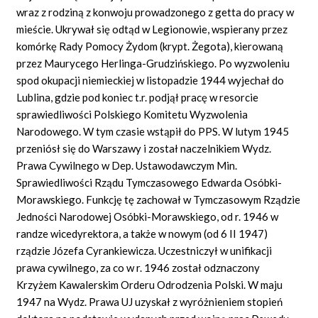
wraz z rodziną z konwoju prowadzonego z getta do pracy w
mieście. Ukrywał się odtąd w Legionowie, wspierany przez
komórkę Rady Pomocy Żydom (krypt. Żegota), kierowaną
przez Maurycego Herlinga-Grudzińskiego. Po wyzwoleniu
spod okupacji niemieckiej w listopadzie 1944 wyjechał do
Lublina, gdzie pod koniec t.r. podjął pracę w resorcie
sprawiedliwości Polskiego Komitetu Wyzwolenia
Narodowego. W tym czasie wstąpił do PPS. W lutym 1945
przeniósł się do Warszawy i został naczelnikiem Wydz.
Prawa Cywilnego w Dep. Ustawodawczym Min.
Sprawiedliwości Rządu Tymczasowego Edwarda Osóbki-
Morawskiego. Funkcję tę zachował w Tymczasowym Rządzie
Jedności Narodowej Osóbki-Morawskiego, od r. 1946 w
randze wicedyrektora, a także w nowym (od 6 II 1947)
rządzie Józefa Cyrankiewicza. Uczestniczył w unifikacji
prawa cywilnego, za co w r. 1946 został odznaczony
Krzyżem Kawalerskim Orderu Odrodzenia Polski. W maju
1947 na Wydz. Prawa UJ uzyskał z wyróżnieniem stopień