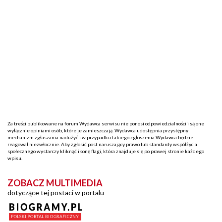
Za treści publikowane na forum Wydawca serwisu nie ponosi odpowiedzialności i są one
wyłącznie opiniami osób, które je zamieszczają. Wydawca udostępnia przystępny
mechanizm zgłaszania nadużyć i w przypadku takiego zgłoszenia Wydawca będzie
reagował niezwłocznie. Aby zgłosić post naruszający prawo lub standardy współżycia
społecznego wystarczy kliknąć ikonę flagi, która znajduje się po prawej stronie każdego
wpisu.
ZOBACZ MULTIMEDIA
dotyczące tej postaci w portalu