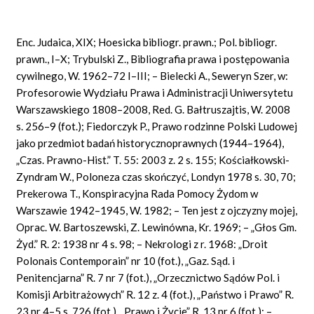
Enc. Judaica, XIX; Hoesicka bibliogr. prawn.; Pol. bibliogr.
prawn., I–X; Trybulski Z., Bibliografia prawa i postępowania
cywilnego, W. 1962–72 I–III; – Bielecki A., Seweryn Szer, w:
Profesorowie Wydziału Prawa i Administracji Uniwersytetu
Warszawskiego 1808–2008, Red. G. Bałtruszajtis, W. 2008
s. 256–9 (fot.); Fiedorczyk P., Prawo rodzinne Polski Ludowej
jako przedmiot badań historycznoprawnych (1944–1964),
„Czas. Prawno-Hist.” T. 55: 2003 z. 2 s. 155; Kościałkowski-
Zyndram W., Poloneza czas skończyć, Londyn 1978 s. 30, 70;
Prekerowa T., Konspiracyjna Rada Pomocy Żydom w
Warszawie 1942–1945, W. 1982; – Ten jest z ojczyzny mojej,
Oprac. W. Bartoszewski, Z. Lewinówna, Kr. 1969; – „Głos Gm.
Żyd.” R. 2: 1938 nr 4 s. 98; – Nekrologi z r. 1968: „Droit
Polonais Contemporain” nr 10 (fot.), „Gaz. Sąd. i
Penitencjarna” R. 7 nr 7 (fot.), „Orzecznictwo Sądów Pol. i
Komisji Arbitrażowych” R. 12 z. 4 (fot.), „Państwo i Prawo” R.
23 nr 4–5 s. 726 (fot.), „Prawo i Życie” R. 13 nr 6 (fot.); –