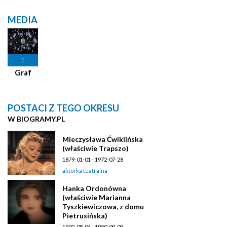
MEDIA
1
Graf
POSTACI Z TEGO OKRESU
W BIOGRAMY.PL
Mieczysława Ćwiklińska
(właściwie Trapszo)
1879-01-01 - 1972-07-28
aktorka teatralna
Hanka Ordonówna
(właściwie Marianna
Tyszkiewiczowa, z domu
Pietrusińska)
1902-08-04 - 1950-09-09