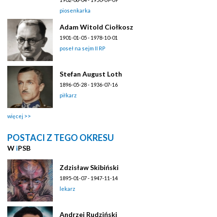
piosenkarka
Adam Witold Ciołkosz
1901-01-05 - 1978-10-01
poseł na sejm II RP
Stefan August Loth
1896-05-28 - 1936-07-16
piłkarz
więcej
POSTACI Z TEGO OKRESU
W
i
PSB
Zdzisław Skibiński
1895-01-07 - 1947-11-14
lekarz
Andrzej Rudziński