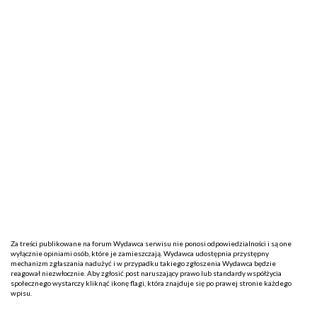
Za treści publikowane na forum Wydawca serwisu nie ponosi odpowiedzialności i są one
wyłącznie opiniami osób, które je zamieszczają. Wydawca udostępnia przystępny
mechanizm zgłaszania nadużyć i w przypadku takiego zgłoszenia Wydawca będzie
reagował niezwłocznie. Aby zgłosić post naruszający prawo lub standardy współżycia
społecznego wystarczy kliknąć ikonę flagi, która znajduje się po prawej stronie każdego
wpisu.