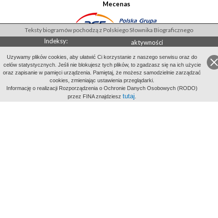
Mecenas
Teksty biogramów pochodzą z Polskiego Słownika Biograficznego
Indeksy:
aktywności
alfabetyczny
Uzywamy plików cookies, aby ułatwić Ci korzystanie z naszego serwisu oraz do
celów statystycznych. Jeśli nie blokujesz tych plików, to zgadzasz się na ich użycie
tematyczny
miejsc
oraz zapisanie w pamięci urządzenia. Pamiętaj, że możesz samodzielnie zarządzać
cookies, zmieniając ustawienia przeglądarki.
Informację o realizacji Rozporządzenia o Ochronie Danych Osobowych (RODO)
tutaj
przez FINA znajdziesz
.
Wydawcą Polskiego Słownika Biograficznego jest Instytut Historii PAN
Wydawcą Internetowego Polskiego Słownika Biograficznego jest Filmoteka
Narodowa - Instytut Audiowizualny
All Rights Reserved 2014-
2026
Filmoteka Narodowa - Instytut Audiowizualny
Polityka prywatności
Informacje o projekcie
Kontakt
Regulamin
Mapa strony
BIP
Wersja: 1.2.0