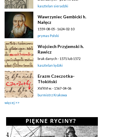
kasztelan sieradzki
Wawrzyniec Gembicki h.
Nałęcz
1559-08-05 - 1624-02-10
prymas Polski
Wojciech Przyjemski h.
Rawicz
brak danych - 1571 lub 1572
kasztelan lędzki
Erazm Czeczotka-
Tłokiński
XV/XVI w. - 1567-04-06
burmistrz Krakowa
więcej