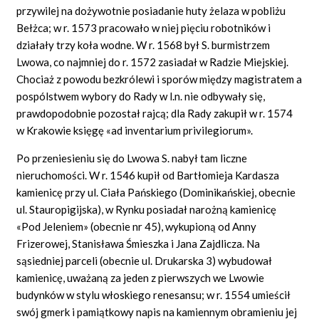
przywilej na dożywotnie posiadanie huty żelaza w pobliżu
Bełżca; w r. 1573 pracowało w niej pięciu robotników i
działały trzy koła wodne. W r. 1568 był S. burmistrzem
Lwowa, co najmniej do r. 1572 zasiadał w Radzie Miejskiej.
Chociaż z powodu bezkrólewi i sporów między magistratem a
pospólstwem wybory do Rady w l.n. nie odbywały się,
prawdopodobnie pozostał rajcą; dla Rady zakupił w r. 1574
w Krakowie księgę «ad inventarium privilegiorum».
Po przeniesieniu się do Lwowa S. nabył tam liczne
nieruchomości. W r. 1546 kupił od Bartłomieja Kardasza
kamienicę przy ul. Ciała Pańskiego (Dominikańskiej, obecnie
ul. Stauropigijska), w Rynku posiadał narożną kamienicę
«Pod Jeleniem» (obecnie nr 45), wykupioną od Anny
Frizerowej, Stanisława Śmieszka i Jana Zajdlicza. Na
sąsiedniej parceli (obecnie ul. Drukarska 3) wybudował
kamienicę, uważaną za jeden z pierwszych we Lwowie
budynków w stylu włoskiego renesansu; w r. 1554 umieścił
swój gmerk i pamiątkowy napis na kamiennym obramieniu jej