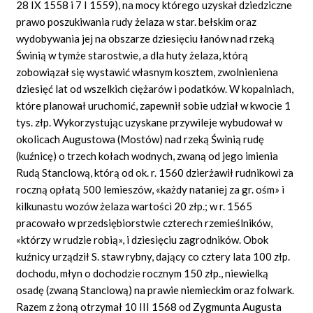
28 IX 1558 i 7 I 1559), na mocy którego uzyskał dziedziczne
prawo poszukiwania rudy żelaza w star. bełskim oraz
wydobywania jej na obszarze dziesięciu łanów nad rzeką
Świnią w tymże starostwie, a dla huty żelaza, którą
zobowiązał się wystawić własnym kosztem, zwolnieniena
dziesięć lat od wszelkich ciężarów i podatków. W kopalniach,
które planował uruchomić, zapewnił sobie udział w kwocie 1
tys. złp. Wykorzystując uzyskane przywileje wybudował w
okolicach Augustowa (Mostów) nad rzeką Świnią rudę
(kuźnicę) o trzech kołach wodnych, zwaną od jego imienia
Rudą Stanclową, którą od ok. r. 1560 dzierżawił rudnikowi za
roczną opłatą 500 lemieszów, «każdy nataniej za gr. ośm» i
kilkunastu wozów żelaza wartości 20 złp.; w r. 1565
pracowało w przedsiębiorstwie czterech rzemieślników,
«którzy w rudzie robią», i dziesięciu zagrodników. Obok
kuźnicy urządził S. staw rybny, dający co cztery lata 100 złp.
dochodu, młyn o dochodzie rocznym 150 złp., niewielką
osadę (zwaną Stanclową) na prawie niemieckim oraz folwark.
Razem z żoną otrzymał 10 III 1568 od Zygmunta Augusta