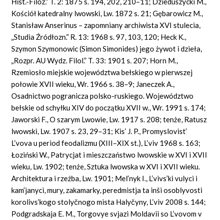
Hist.-Filoz.” T. 2: 1875 s. 194, 202, 210–11; Dzieduszycki M.,
Kościół katedralny lwowski, Lw. 1872 s. 21; Gębarowicz M.,
Stanisław Anserinus – zapomniany archiwista XVI stulecia,
„Studia Źródłozn.” R. 13: 1968 s. 97, 103, 120; Heck K.,
Szymon Szymonowic (Simon Simonides) jego żywot i dzieła,
„Rozpr. AU Wydz. Filol.” T. 33: 1901 s. 207; Horn M.,
Rzemiosło miejskie województwa bełskiego w pierwszej
połowie XVII wieku, Wr. 1966 s. 38–9; Janeczek A.,
Osadnictwo pogranicza polsko-ruskiego. Województwo
bełskie od schyłku XIV do początku XVII w., Wr. 1991 s. 174;
Jaworski F., O szarym Lwowie, Lw. 1917 s. 208; tenże, Ratusz
lwowski, Lw. 1907 s. 23, 29–31; Kis’ J. P., Promyslovist’
L’vova u period feodalizmu (XIII–XIX st.), L’viv 1968 s. 163;
Łoziński W., Patrycjat i mieszczaństwo lwowskie w XVI i XVII
wieku, Lw. 1902; tenże, Sztuka lwowska w XVI i XVII wieku.
Architektura i rzeźba, Lw. 1901; Mel’nyk I., L’vivs’ki vulyci i
kam’janyci, mury, zakamarky, peredmistja ta inši osoblyvosti
korolivs’kogo stolyčnogo mista Halyčyny, L’viv 2008 s. 144;
Podgradskaja E. M., Torgovye svjazi Moldavii so L’vovom v