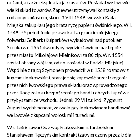
nożami, a także eksploatacją kruszców. Posiadał we Lwowie
wielki skład towarów. Zapewne utrzymywał kontakty z
rodzinnym miastem, skoro 3 VIII 1549 lwowska Rada
Miejska zakupiła u jego brata ryzę papieru świdnickiego. W l.
1549–55 pełnił funkcję ławnika. Na gruncie miejskiego
folwarku Golberk (Kulparków) wybudował nad potokiem
Soroka w r. 1551 dwa młyny, wydzierżawione następnie
przez miasto Mikołajowi Mielnikowi za 80 złp. W r. 1554
został obrany wójtem, od r.n. zasiadał w Radzie Miejskiej.
Wspólnie z rajcą Szymonem prowadził w r. 1558 rozmowy z
kupcami krakowskimi, starając się zapewnić przestrzeganie
przez nich lwowskiego prawa składu oraz wprowadzonego
przez Radę zakazu bezpośredniego handlu obcych kupców z
przybyszami ze wschodu. Jednak 29 VII t.r. król Zygmunt
August wydał mandat, zezwalający krakowianom handlować
we Lwowie z kupcami wołoskimi i tureckimi.
W r. 1558 zawarł S. z woj. krakowskim i star. bełskim
Stanisławem Tęczyńskim kontrakt (zatwierdzony przez króla