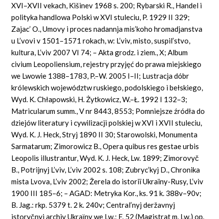
XVI–XVII vekach, Kišinev 1968 s. 200; Rybarski R., Handel i
polityka handlowa Polski w XVI stuleciu, P. 1929 II 329;
Zajac’ O., Umovy i proces nadannja mis’koho hromadjanstva
u L’vovi v 1501–1571 rokach, w: L’viv, misto, suspil’stvo,
kultura, L’viv 2007 VI 74; – Akta grodz. i ziem., X; Album
civium Leopoliensium, rejestry przyjęć do prawa miejskiego
we Lwowie 1388–1783, P.–W. 2005 I–II; Lustracja dóbr
królewskich województw ruskiego, podolskiego i bełskiego,
Wyd. K. Chłapowski, H. Żytkowicz, W.–Ł. 1992 I 132–3;
Matricularum summ., V nr 8443, 8553; Pomniejsze źródła do
dziejów literatury i cywilizacji polskiej w XVI i XVII stuleciu,
Wyd. K. J. Heck, Stryj 1890 II 30; Starowolski, Monumenta
Sarmatarum; Zimorowicz B., Opera quibus res gestae urbis
Leopolis illustrantur, Wyd. K. J. Heck, Lw. 1899; Zimorovyč
B., Potrijnyj L’viv, L’viv 2002 s. 108; Zubryc’kyj D., Chronika
mista Lvova, L’viv 2002; Žerela do istoriï Ukraïny-Rusy, L’viv
1900 III 185–6; – AGAD: Metryka Kor., ks. 91 k. 388v–90v;
B. Jag.: rkp. 5379 t. 2 k. 240v; Central’nyj deržavnyj
istoryčnyj archiv Ukraїny we Lw.: F. 52 (Magistrat m. Lw.) op.