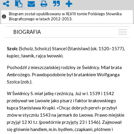
Biogram został opublikowany w XLVIII tomie Polskiego Słownika
Biograficznego w latach 2012-2013.
BIOGRAFIA
BIOGRAFIA
Szolc
(Scholz, Scholcz) Stancel (Stanisław) (ok. 1520–1577),
GRAF POWIĄZAŃ
kupiec, ławnik, rajca lwowski.
DYSKUSJA
Pochodził z mieszczańskiej rodziny ze Świdnicy. Miał brata
Mapa
Ambrożego. Prawdopodobnie był bratankiem Wolfganga
Szolca (zob.).
W Świdnicy S. miał jatkę rzeźniczą. Już w l. 1539 i 1542
przebywał we Lwowie jako pisarz i faktor krakowskiego
kupca Stanisława Krupki. «Chcąc dobrych pereł» przybył
znów w styczniu 1543 na jarmark do Lwowa. Prawo miejskie
przyjął 12 XI t.r. (powtórnie przyjęty 23 I 1546). Zajmował
się głównie handlem, m.in. bydłem, czapkami, płótnem i