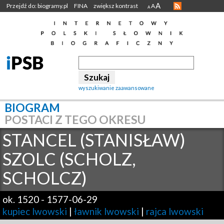
A
Przejdź do: biogramy.pl
FINA
zwiększ kontrast
A
A
wyszukiwanie zaawansowane
BIOGRAM
POSTACI Z TEGO OKRESU
STANCEL (STANISŁAW)
SZOLC (SCHOLZ,
SCHOLCZ)
ok. 1520
-
1577-06-29
kupiec lwowski
|
ławnik lwowski
|
rajca lwowski