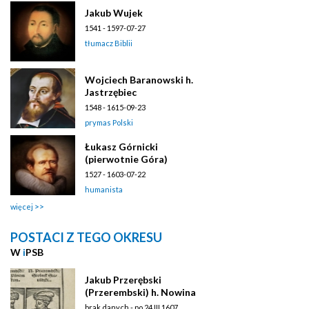
Jakub Wujek
1541 - 1597-07-27
tłumacz Biblii
Wojciech Baranowski h.
Jastrzębiec
1548 - 1615-09-23
prymas Polski
Łukasz Górnicki
(pierwotnie Góra)
1527 - 1603-07-22
humanista
więcej
POSTACI Z TEGO OKRESU
W
i
PSB
Jakub Przerębski
(Przerembski) h. Nowina
brak danych - po 24 III 1607