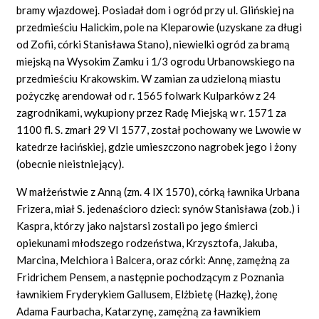
bramy wjazdowej. Posiadał dom i ogród przy ul. Glińskiej na
przedmieściu Halickim, pole na Kleparowie (uzyskane za długi
od Zofii, córki Stanisława Stano), niewielki ogród za bramą
miejską na Wysokim Zamku i 1/3 ogrodu Urbanowskiego na
przedmieściu Krakowskim. W zamian za udzieloną miastu
pożyczkę arendował od r. 1565 folwark Kulparków z 24
zagrodnikami, wykupiony przez Radę Miejską w r. 1571 za
1100 fl. S. zmarł 29 VI 1577, został pochowany we Lwowie w
katedrze łacińskiej, gdzie umieszczono nagrobek jego i żony
(obecnie nieistniejący).
W małżeństwie z Anną (zm. 4 IX 1570), córką ławnika Urbana
Frizera, miał S. jedenaścioro dzieci: synów Stanisława (zob.) i
Kaspra, którzy jako najstarsi zostali po jego śmierci
opiekunami młodszego rodzeństwa, Krzysztofa, Jakuba,
Marcina, Melchiora i Balcera, oraz córki: Annę, zamężną za
Fridrichem Pensem, a następnie pochodzącym z Poznania
ławnikiem Fryderykiem Gallusem, Elżbietę (Hazkę), żonę
Adama Faurbacha, Katarzynę, zamężną za ławnikiem