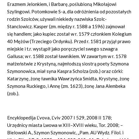
Erazmem Jelonkiem, i Barbarę, poślubioną Mikołajowi
Szylingowi. Potomkowie S-a, dla odróżnienia od pozostałych
rodzin Szolców, używali niekiedy nazwiska Szolc-
Stanclowicz. Kasper (zm. między r. 1588 a 1596) zajmował
się handlem; jako kupiec został w r. 1579 członkiem Kolegium
40 Mężów (Trzeciego Ordynku). Przed r. 1581 przyjął prawo
miejskie i t.r. wystąpił jako poręczyciel swego szwagra
Gallusa; w r. 1588 został ławnikiem. W zawartym w r. 1578
małżeństwie z Krystyną, najmłodszą siostrą poety Szymona
Szymonowica, miał syna Kaspra Scholza (zob.) oraz córki:
Katarzynę, żonę ławnika Wawrzyńca Smidta, Krystynę, żonę
Szymona Ruckiego, i Annę (zm. 1623), żonę Jana Alembeka
(zob.).
Encyklopedija L’vova, L’viv 2007 I 529, 2008 II 178;
Urzędnicy miasta Lwowa w XIII–XVIII wieku, Tor. 2008; –
Bielowski A., Szymon Szymonowic, „Pam. AU Wydz. Filol. i