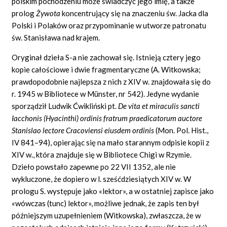
polskim pochodzeniu może świadczyć jego imię, a także
prolog
Żywota
koncentrujący się na znaczeniu św. Jacka dla
Polski i Polaków oraz przypominanie w utworze patronatu
św. Stanisława nad krajem.
Oryginał dzieła S-a nie zachował się. Istnieją cztery jego
kopie całościowe i dwie fragmentaryczne (A. Witkowska;
prawdopodobnie najlepsza z nich z XIV w. znajdowała się do
r. 1945 w Bibliotece w Münster, nr 542). Jedyne wydanie
sporządził Ludwik Ćwikliński pt.
De vita
et miraculis sancti
Iacchonis (Hyacinthi) ordinis fratrum praedicatorum auctore
Stanislao
lectore
Cracoviensi
eiusdem ordinis
(Mon. Pol.
Hist.,
IV 841–94), opierając się na mało starannym odpisie kopii z
XIV w., która znajduje się w Bibliotece
Chigi
w Rzymie.
Dzieło powstało zapewne po 22 VII 1352, ale nie
wykluczone, że dopiero w l. sześćdziesiątych XIV w. W
prologu S. występuje jako
«lektor»,
a w ostatniej zapisce jako
«wówczas
(tunc)
lektor»,
możliwe jednak, że zapis ten był
późniejszym uzupełnieniem (Witkowska), zwłaszcza, że w