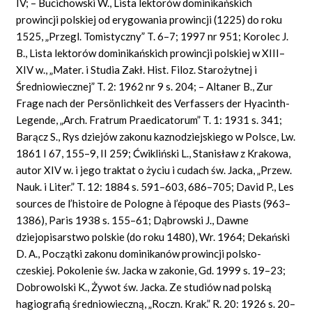
IV; – Bucichowski W., Lista lektorów dominikańskich
prowincji polskiej od erygowania prowincji (1225) do roku
1525, „Przegl. Tomistyczny” T. 6–7; 1997 nr 951; Korol
e
c J.
B., Lista lektorów dominikańskich prowincji polskiej w XIII–
XIV w., „Mater. i Studia Zakł.
Hist. Filoz. Starożytnej i
Średniowiecznej” T. 2: 1962 nr 9 s. 204; – Alt
a
n
e
r B., Zur
Frage nach der Persönlichkeit des Verfassers der Hyacinth-
Legende, „Arch.
Fratrum Praedicatorum” T. 1: 1931 s. 341;
B
a
rącz S., Rys dziejów zakonu kaznodziejskiego w Polsce, Lw.
1861 I 67, 155–9, II 259; Ćwikliński L., Stanisław z Krakowa,
autor XIV w. i jego traktat o życiu i cudach św. Jacka, „Przew.
Nauk. i Liter.” T. 12: 1884 s. 591–603, 686–705; David P., Les
sources de l’histoire de Pologne à l’époque des Piasts (963–
1386), Paris 1938 s. 155–61; Dąbrowski J., Dawne
dziejopisarstwo polskie (do roku 1480),
Wr.
1964;
De
k
a
ńs
k
i
D. A., Początki zakonu
domi
nikanów prowincji polsko-
czeskiej. Pokolenie św. Jacka w zakonie, Gd. 1999 s. 19–23;
Dobrowolski K., Żywot św. Jacka. Ze studiów nad polską
hagiografią średniowieczną, „Roczn. Krak.” R. 20: 1926 s. 20–