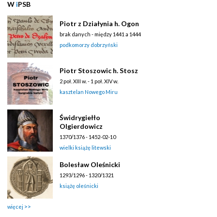
W
i
PSB
Piotr z Działynia h. Ogon
brak danych - między 1441 a 1444
podkomorzy dobrzyński
Piotr Stoszowic h. Stosz
2 poł. XIII w. - 1 poł. XIV w.
kasztelan Nowego Miru
Świdrygiełło
Olgierdowicz
1370/1376 - 1452-02-10
wielki książę litewski
Bolesław Oleśnicki
1293/1296 - 1320/1321
książę oleśnicki
więcej