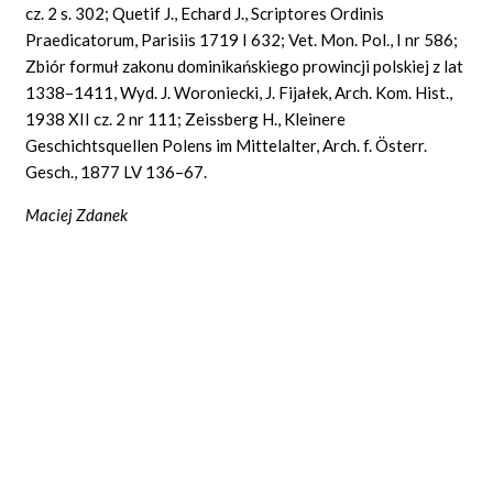
cz. 2 s. 302; Quetif J., Echard J., Scriptores Ordinis
Praedicatorum, Parisiis 1719 I 632; Vet. Mon.
Pol.,
I nr 586;
Zbiór formuł zakonu dominikańskiego prowincji polskiej z lat
1338–1411, Wyd. J. Woroniecki, J. Fijałek, Arch. Kom.
Hist.,
1938 XII cz. 2 nr 111; Zeissberg H., Kleinere
Geschichtsquellen
Polens im Mittelalter, Arch. f. Österr.
Gesch., 1877 LV 136–67.
Maciej Zdanek