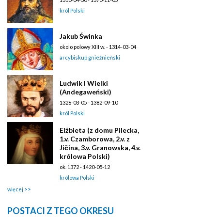
król Polski
Jakub Świnka
okolo polowy XIII w. - 1314-03-04
arcybiskup gnieźnieński
Ludwik I Wielki
(Andegaweński)
1326-03-05 - 1382-09-10
król Polski
Elżbieta (z domu Pilecka,
1.v. Czamborowa, 2.v. z
Jičina, 3.v. Granowska, 4.v.
królowa Polski)
ok. 1372 - 1420-05-12
królowa Polski
więcej
POSTACI Z TEGO OKRESU