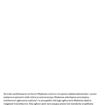
Za treści publikowane na forum Wydawca serwisu nie ponosi odpowiedzialności i są one
wyłącznie opiniami osób, które je zamieszczają. Wydawca udostępnia przystępny
mechanizm zgłaszania nadużyć i w przypadku takiego zgłoszenia Wydawca będzie
reagował niezwłocznie. Aby zgłosić post naruszający prawo lub standardy współżycia