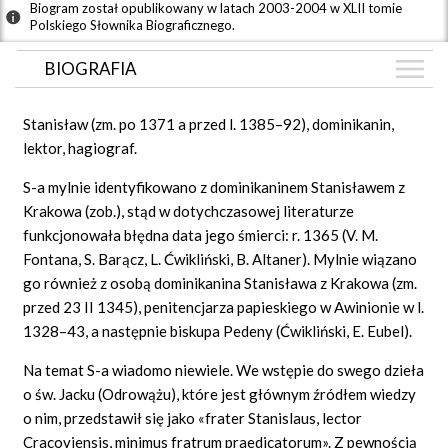
Biogram został opublikowany w latach 2003-2004 w XLII tomie
Polskiego Słownika Biograficznego.
BIOGRAFIA
BIOGRAFIA
Stanisław (zm. po 1371 a przed l. 1385–92), dominikanin,
GRAF POWIĄZAŃ
lektor, hagiograf.
DYSKUSJA
S-a mylnie identyfikowano z dominikaninem Stanisławem z
Krakowa (zob.), stąd w dotychczasowej literaturze
funkcjonowała błędna data jego śmierci: r. 1365 (V. M.
Fontana, S. Barącz, L. Ćwikliński, B. Altaner). Mylnie wiązano
go również z osobą dominikanina Stanisława z Krakowa (zm.
przed 23 II 1345), penitencjarza papieskiego w Awinionie w l.
1328–43, a następnie biskupa Pedeny (Ćwikliński, E. Eubel).
Na temat S-a wiadomo niewiele. We wstępie do swego dzieła
o św. Jacku (Odrowążu), które jest głównym źródłem wiedzy
o nim, przedstawił się jako «frater Stanislaus, lector
Cracoviensis, minimus fratrum praedicatorum». Z pewnością