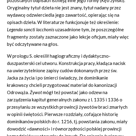
pozostałych odpisach istnieją inne jego formy (Kętrzyński).
Oryginalny tytuł dzieła nie jest znany, tytuł nadany przez
wydawcę odzwierciedla jego zawartość, opierając się na
opisach dzieła. W literaturze funkcjonuje też określenie:
Legenda sancti Iacchonis
uzasadnione tym, że poszczególne
fragmenty zostały zaznaczone jako lekcje oficjum, miały więc
być odczytywane na głos.
W prologu S. określił hagiograficzny i dydaktyczno-
duszpasterski cel utworu. Konstrukcja pracy, kładąca nacisk
na uwierzytelnione zapisy cudów dokonanych przez św.
Jacka za życia i po śmierci świadczy, że dominikanie
krakowscy chcieli przygotować materiał do kanonizacji
Odrowąża.
Żywot
mógł też powstać jako odzew na
zarządzenia kapituł generalnych zakonu z l. 1335 i 1336 o
przesyłaniu ze wszystkich prowincji żywotów braci zmarłych
w opinii świętości. Pierwsze rozdziały, cofające historię
dominikanów polskich do r. 1216, tj. powstania zakonu, miały
dowodzić
«dawności»
i równorzędności polskiej prowincji
kaznodziejów w stosunku do innych. Do spisania życiorysu