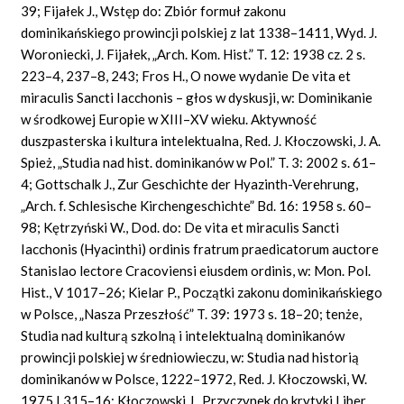
39; Fijałek J., Wstęp do: Zbiór formuł zakonu
dominikańskiego prowincji polskiej z lat 1338–1411, Wyd. J.
Woroniecki, J. Fijałek, „Arch. Kom. Hist.” T. 12: 1938 cz. 2 s.
223–4, 237–8, 243; Fros H., O nowe wydanie
De vita
et
miraculis Sancti Iacchonis – głos w dyskusji, w: Dominikanie
w środkowej Europie w XIII–XV wieku. Aktywność
duszpasterska i kultura intelektualna, Red. J. Kłoczowski, J. A.
Spież, „Studia nad hist. dominikanów w Pol.” T. 3: 2002 s. 61–
4; Gottschalk J., Zur Geschichte der
Hyazinth-Verehrung,
„Arch. f. Schlesische Kirchengeschichte” Bd. 16: 1958 s. 60–
98; Kętrzyński W., Dod.
do: De vita
et miraculis Sancti
Iacchonis (Hyacinthi) ordinis fratrum praedicatorum auctore
Stanislao
lectore
Cracoviensi
eiusdem ordinis, w: Mon.
Pol.
Hist., V 1017–26; Kielar P., Początki zakonu dominikańskiego
w Polsce, „Nasza Przeszłość” T. 39: 1973 s. 18–20; tenże,
Studia nad kulturą szkolną i intelektualną dominikanów
prowincji polskiej w średniowieczu, w: Studia nad historią
dominikanów w Polsce, 1222–1972, Red. J. Kłoczowski, W.
1975 I 315–16; Kłoczowski J., Przyczynek do krytyki Liber