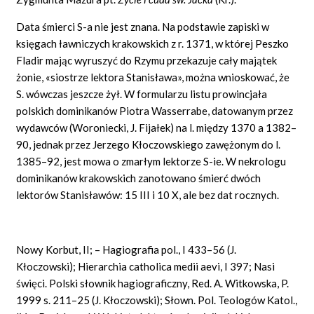
Data śmierci S-a nie jest znana. Na podstawie zapiski w
księgach ławniczych krakowskich z r. 1371, w której Peszko
Fladir mając wyruszyć do Rzymu przekazuje cały majątek
żonie, «siostrze lektora Stanisława», można wnioskować, że
S. wówczas jeszcze żył. W formularzu listu prowincjała
polskich dominikanów Piotra Wasserrabe, datowanym przez
wydawców (Woroniecki, J. Fijałek) na l. między 1370 a 1382–
90, jednak przez Jerzego Kłoczowskiego zawężonym do l.
1385–92, jest mowa o zmarłym lektorze S-ie. W nekrologu
dominikanów krakowskich zanotowano śmierć dwóch
lektorów Stanisławów: 15 III i 10 X, ale bez dat rocznych.
Nowy Korbut, II; – Hagiografia pol., I 433–56 (J.
Kłoczowski); Hierarchia catholica medii
aevi,
I 397; Nasi
święci. Polski słownik hagiograficzny, Red. A. Witkowska, P.
1999 s. 211–25 (J. Kłoczowski); Słown. Pol. Teologów Katol.,