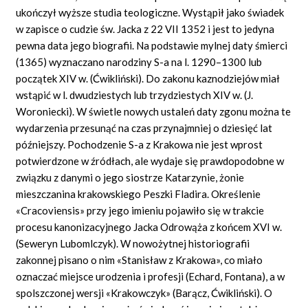
ukończył wyższe studia teologiczne. Wystąpił jako świadek
w zapisce o cudzie św. Jacka z 22 VII 1352 i jest to jedyna
pewna data jego biografii. Na podstawie mylnej daty śmierci
(1365) wyznaczano narodziny S-a na l. 1290–1300 lub
początek XIV w. (Ćwikliński). Do zakonu kaznodziejów
miał
wstąpić w l. dwudziestych lub trzydziestych XIV w. (J.
Woroniecki). W świetle nowych ustaleń daty zgonu można te
wydarzenia przesunąć na czas przynajmniej o dziesięć lat
późniejszy. Pochodzenie S-a z Krakowa nie jest wprost
potwierdzone w źródłach, ale wydaje się prawdopodobne w
związku z danymi o jego siostrze Katarzynie, żonie
mieszczanina krakowskiego Peszki Fladira. Określenie
«Cracoviensis»
przy jego imieniu pojawiło się w trakcie
procesu kanonizacyjnego Jacka Odrowąża z końcem XVI w.
(Seweryn Lubomlczyk). W nowożytnej historiografii
zakonnej pisano o nim
«Stani
sław z
Krakowa»,
co miało
oznaczać miejsce urodzenia i profesji (Echard,
Fontana),
a w
spolszczonej wersji
«Krakowczyk»
(Barącz, Ćwikliński). O