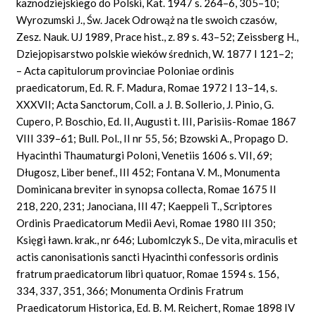
kaznodziejskiego do Polski, Kat. 1947 s. 264–6, 305–10;
Wyrozumski J., Św. Jacek Odrowąż na tle swoich czasów,
Zesz. Nauk. UJ 1989, Prace hist., z. 89 s. 43–52; Zeissberg H.,
Dziejopisarstwo polskie wieków średnich, W. 1877 I 121–2;
– Acta capitulorum
provinciae
Poloniae ordinis
praedicatorum, Ed. R. F.
Madura,
Romae 1972 I 13–14, s.
XXXVII; Acta Sanctorum, Coll. a J. B. Sollerio, J. Pinio, G.
Cupero, P. Boschio, Ed. II, Augusti t. III, Parisiis-Romae 1867
VIII 339–61; Bull.
Pol.,
II nr 55, 56; Bzowski A.,
Propago
D.
Hyacinthi Thaumaturgi Poloni,
Venetiis
1606 s. VII, 69;
Długosz, Liber benef., III 452;
Fontana
V. M., Monumenta
Dominicana breviter
in synopsa collecta, Romae 1675 II
218, 220, 231; Janociana, III 47; Kaeppeli T., Scriptores
Ordinis Praedicatorum Medii
Aevi,
Romae 1980 III 350;
Księgi ławn. krak., nr 646; Lubomlcz
y
k S.,
De vita,
miraculis et
actis canonisationis sancti Hyacinthi confessoris ordinis
fratrum praedicatorum libri
quatuor,
Romae 1594 s. 156,
334, 337, 351, 366; Monumenta Ordinis Fratrum
Praedicatorum
Historica,
Ed. B. M. Reichert, Romae 1898 IV