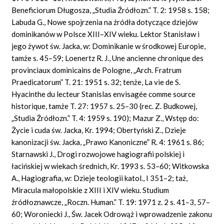
Beneficiorum Długosza, „Studia Źródłozn.” T. 2: 1958 s. 158;
Labuda G., Nowe spojrzenia na źródła dotyczące dziejów
dominikanów w Polsce XIII–XIV wieku. Lektor Stanisław i
jego żywot św. Jacka, w: Dominikanie w środkowej Europie,
tamże s. 45–59; Loenertz R. J.,
Une
ancienne
chronique
des
pro
vinciaux
dominicains de Pologne, „Arch.
Fratrum
Praedicatorum” T. 21: 1951 s. 32; tenże,
La vie
de S.
Hya
cinthe
du lecteur Stanislas
envisagée
comme source
historique,
tamże T. 27: 1957 s. 25–30 (rec.
Z. Budkowej,
„Studia Źródłozn.” T. 4: 1959 s. 190); Mazur Z., Wstęp do:
Życie i cuda św. Jacka, Kr. 1994; Obert
y
ński Z., Dzieje
kanonizacji św. Jacka, „Prawo Kanoniczne” R. 4: 1961 s. 86;
Starnawski J., Drogi rozwojowe hagiografii polskiej i
łacińskiej w wiekach średnich, Kr. 1993 s. 53–60; Witkowska
A., Hagiografia, w: Dzieje teologii katol., I 351–2; taż,
Miracula małopolskie z XIII i XIV wieku. Studium
źródłoznawcze, „Roczn.
Human.”
T. 19: 1971 z. 2 s. 41–3, 57–
60; Woroniecki J., Św. Jacek Odrowąż i wprowadzenie zakonu