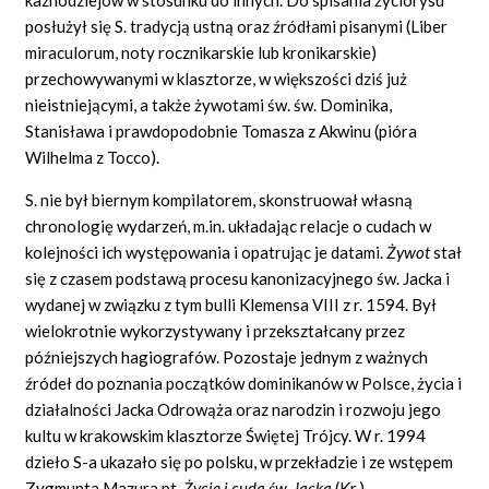
posłużył się S. tradycją ustną oraz źródłami pisanymi (Liber
miraculorum, noty rocznikarskie lub kronikarskie)
przechowywanymi w klasztorze, w większości dziś już
nieistniejącymi, a także żywotami św. św. Dominika,
Stanisława i prawdopodobnie Tomasza z Akwinu (pióra
Wilhelma z
Tocco).
S. nie był biernym kompilatorem, skonstruował własną
chronologię wydarzeń, m.in. układając relacje o cudach w
kolejności ich występowania i opatrując je datami.
Żywot
stał
się z czasem podstawą procesu kanonizacyjnego św. Jacka i
wydanej w związku z tym bulli Klemensa VIII z r. 1594. Był
wielokrotnie wykorzystywany i przekształcany przez
późniejszych hagiografów. Pozostaje jednym z ważnych
źródeł do poznania początków dominikanów w Polsce, życia i
działalności Jacka Odrowąża oraz narodzin i rozwoju jego
kultu w krakowskim klasztorze Świętej Trójcy. W r. 1994
dzieło S-a ukazało się po polsku, w przekładzie i ze wstępem
Zygmunta Mazura pt.
Życie i cuda św. Jacka
(Kr.).