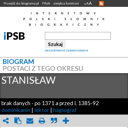
A
Przejdź do: biogramy.pl
FINA
zwiększ kontrast
A
A
wyszukiwanie zaawansowane
BIOGRAM
POSTACI Z TEGO OKRESU
STANISŁAW
brak danych
-
po 1371 a przed l. 1385-92
dominikanin
|
lektor
|
hagiograf