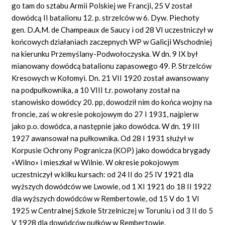
go tam do sztabu Armii Polskiej we Francji, 25 V został
dowódcą II batalionu 12. p. strzelców w 6. Dyw. Piechoty
gen. D.A.M. de Champeaux de Saucy i od 28 VI uczestniczył w
końcowych działaniach zaczepnych WP w Galicji Wschodniej
na kierunku Przemyślany-Podwołoczyska. W dn. 9 IX był
mianowany dowódcą batalionu zapasowego 49. P. Strzelców
Kresowych w Kołomyi. Dn. 21 VII 1920 został awansowany
na podpułkownika, a 10 VIII t.r. powołany został na
stanowisko dowódcy 20. pp, dowodził nim do końca wojny na
froncie, zaś w okresie pokojowym do 27 I 1931, najpierw
jako p.o. dowódca, a następnie jako dowódca. W dn. 19 III
1927 awansował na pułkownika. Od 28 I 1931 służył w
Korpusie Ochrony Pogranicza (KOP) jako dowódca brygady
«Wilno» i mieszkał w Wilnie. W okresie pokojowym
uczestniczył w kilku kursach: od 24 II do 25 IV 1921 dla
wyższych dowódców we Lwowie, od 1 XI 1921 do 18 II 1922
dla wyższych dowódców w Rembertowie, od 15 V do 1 VI
1925 w Centralnej Szkole Strzelniczej w Toruniu i od 3 II do 5
V 1928 dla dowódców pułków w Rembertowie.