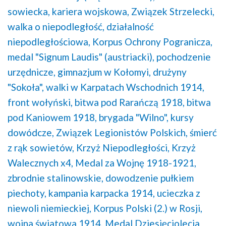
sowiecka,
kariera wojskowa,
Związek Strzelecki,
walka o niepodległość,
działalność
niepodległościowa,
Korpus Ochrony Pogranicza,
medal "Signum Laudis" (austriacki),
pochodzenie
urzędnicze,
gimnazjum w Kołomyi,
drużyny
"Sokoła",
walki w Karpatach Wschodnich 1914,
front wołyński,
bitwa pod Rarańczą 1918,
bitwa
pod Kaniowem 1918,
brygada "Wilno",
kursy
dowódcze,
Związek Legionistów Polskich,
śmierć
z rąk sowietów,
Krzyż Niepodległości,
Krzyż
Walecznych x4,
Medal za Wojnę 1918-1921,
zbrodnie stalinowskie,
dowodzenie pułkiem
piechoty,
kampania karpacka 1914,
ucieczka z
niewoli niemieckiej,
Korpus Polski (2.) w Rosji,
wojna światowa 1914,
Medal Dziesięciolecia