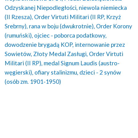
Odzyskanej Niepodległości,
niewola niemiecka
(II Rzesza),
Order Virtuti Militari (II RP, Krzyż
Srebrny),
rana w boju (dwukrotnie),
Order Korony
(rumuński),
ojciec - poborca podatkowy,
dowodzenie brygadą KOP,
internowanie przez
Sowietów,
Złoty Medal Zasługi,
Order Virtuti
Militari (II RP),
medal Signum Laudis (austro-
węgierski),
ofiary stalinizmu,
dzieci - 2 synów
(osób zm. 1901-1950)