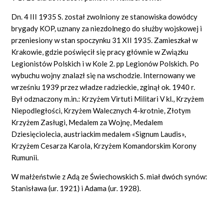
Dn. 4 III 1935 S. został zwolniony ze stanowiska dowódcy
brygady KOP, uznany za niezdolnego do służby wojskowej i
przeniesiony w stan spoczynku 31 XII 1935. Zamieszkał w
Krakowie, gdzie poświęcił się pracy głównie w Związku
Legionistów Polskich i w Kole 2. pp Legionów Polskich. Po
wybuchu wojny znalazł się na wschodzie. Internowany we
wrześniu 1939 przez władze radzieckie, zginął ok. 1940 r.
Był odznaczony m.in.: Krzyżem Virtuti Militari V kl., Krzyżem
Niepodległości, Krzyżem Walecznych 4-krotnie, Złotym
Krzyżem Zasługi, Medalem za Wojnę, Medalem
Dziesięciolecia, austriackim medalem «Signum Laudis»,
Krzyżem Cesarza Karola, Krzyżem Komandorskim Korony
Rumunii.
W małżeństwie z Adą ze Świechowskich S. miał dwóch synów:
Stanisława (ur. 1921) i Adama (ur. 1928).