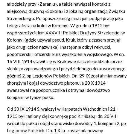
młodzieży przy «Zaraniu», a także nawiązał kontakt z
miejscową drużyną «Sokoła» i z lokalną organizacją Związku
Strzeleckiego. Po opuszczeniu gimnazjum podjął pracę jako
telegrafista na kolei w Kołomyi. W grudniu 1912 był
współzałożycielem XXXVIII Polskiej Drużyny Strzeleckiej w
Kołomyi (gdzie używał pseud. Kruk, który z czasem przyjął
jako drugi człon nazwiska) i następnie odbył rekrucki,
podoficerski i oficerski kurs wyszkolenia wojskowego. W dn.
16 VIII 1914 stawił się w Krakowie na czele oddziału przez
siebie przyprowadzonego i przydzielonego do utworzonego
później 2. pp Legionów Polskich. Dn. 29 IX został mianowany
chorążym i objął dowództwo plutonu, a 20 X 1914
awansował na podporucznika i otrzymał dowództwo
kompanii w tymże pułku.
Od 30 IX 1914 S. walczył w Karpatach Wschodnich i 21 I
1915 był raniony ciężko w rękę pod Kirlibabą; dn. 20 VIII
wrócił do pułku i objął stanowisko dowódcy 1. kompanii 2. pp
Legionów Polskich. Dn. 1 X t.r. został mianowany