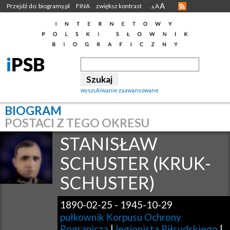
A
Przejdź do: biogramy.pl
FINA
zwiększ kontrast
A
A
wyszukiwanie zaawansowane
BIOGRAM
POSTACI Z TEGO OKRESU
STANISŁAW
SCHUSTER (KRUK-
SCHUSTER)
1890-02-25
-
1945-10-29
pułkownik Korpusu Ochrony
Pogranicza
|
legionista Piłsudskiego
|