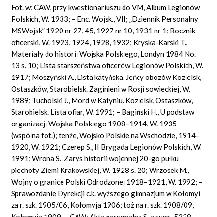
Fot. w: CAW, przy kwestionariuszu do VM, Album Legionów
Polskich, W. 1933; – Enc. Wojsk., VII; „Dziennik Personalny
MSWojsk” 1920 nr 27, 45, 1927 nr 10, 1931 nr 1; Rocznik
oficerski, W. 1923, 1924, 1928, 1932; Kryska-Karski T.,
Materiały do historii Wojska Polskiego, Londyn 1984 No.
13 s. 10; Lista starszeństwa oficerów Legionów Polskich, W.
1917; Moszyński A., Lista katyńska. Jeńcy obozów Kozielsk,
Ostaszków, Starobielsk. Zaginieni w Rosji sowieckiej, W.
1989; Tucholski J., Mord w Katyniu. Kozielsk, Ostaszków,
Starobielsk. Lista ofiar, W. 1991; – Bagiński H., U podstaw
organizacji Wojska Polskiego 1908–1914, W. 1935
(wspólna fot.); tenże, Wojsko Polskie na Wschodzie, 1914–
1920, W. 1921; Czerep S., II Brygada Legionów Polskich, W.
1991; Wrona S., Zarys historii wojennej 20-go pułku
piechoty Ziemi Krakowskiej, W. 1928 s. 20; Wrzosek M.,
Wojny o granice Polski Odrodzonej 1918–1921, W. 1992; –
Sprawozdanie Dyrekcji c.k. wyższego gimnazjum w Kołomyi
za r. szk. 1905/06, Kołomyja 1906; toż na r. szk. 1908/09,
Kołomyja 1909; – CAW: Akta personalne S-a sygn. 5238–