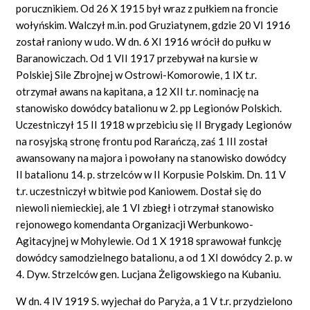
porucznikiem. Od 26 X 1915 był wraz z pułkiem na froncie
wołyńskim. Walczył m.in. pod Gruziatynem, gdzie 20 VI 1916
został raniony w udo. W dn. 6 XI 1916 wrócił do pułku w
Baranowiczach. Od 1 VII 1917 przebywał na kursie w
Polskiej Sile Zbrojnej w Ostrowi-Komorowie, 1 IX t.r.
otrzymał awans na kapitana, a 12 XII t.r. nominację na
stanowisko dowódcy batalionu w 2. pp Legionów Polskich.
Uczestniczył 15 II 1918 w przebiciu się II Brygady Legionów
na rosyjską stronę frontu pod Rarańczą, zaś 1 III został
awansowany na majora i powołany na stanowisko dowódcy
II batalionu 14. p. strzelców w II Korpusie Polskim. Dn. 11 V
t.r. uczestniczył w bitwie pod Kaniowem. Dostał się do
niewoli niemieckiej, ale 1 VI zbiegł i otrzymał stanowisko
rejonowego komendanta Organizacji Werbunkowo-
Agitacyjnej w Mohylewie. Od 1 X 1918 sprawował funkcję
dowódcy samodzielnego batalionu, a od 1 XI dowódcy 2. p. w
4. Dyw. Strzelców gen. Lucjana Żeligowskiego na Kubaniu.
W dn. 4 IV 1919 S. wyjechał do Paryża, a 1 V t.r. przydzielono