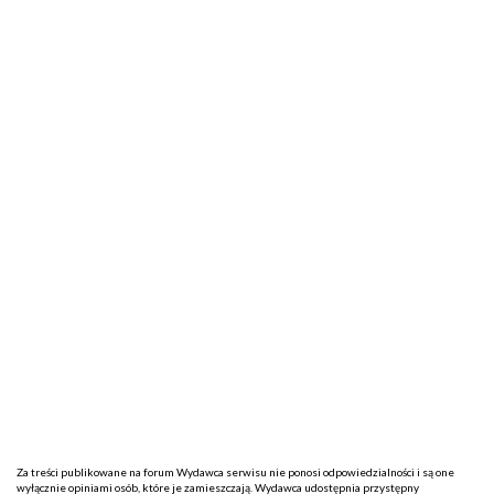
Za treści publikowane na forum Wydawca serwisu nie ponosi odpowiedzialności i są one
wyłącznie opiniami osób, które je zamieszczają. Wydawca udostępnia przystępny