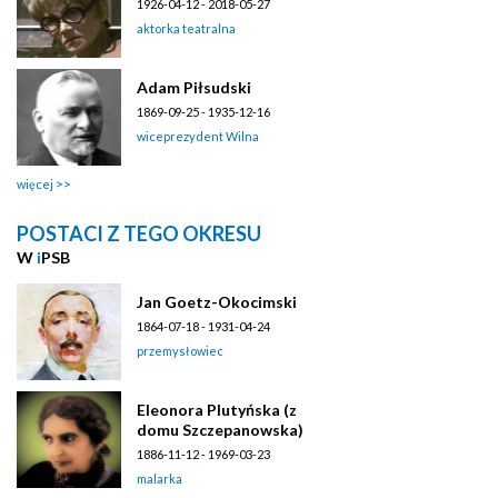
1926-04-12 - 2018-05-27
aktorka teatralna
Adam Piłsudski
1869-09-25 - 1935-12-16
wiceprezydent Wilna
więcej
POSTACI Z TEGO OKRESU
W
i
PSB
Jan Goetz-Okocimski
1864-07-18 - 1931-04-24
przemysłowiec
Eleonora Plutyńska (z
domu Szczepanowska)
1886-11-12 - 1969-03-23
malarka