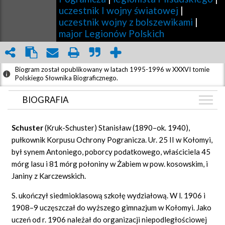
uczestnik I wojny światowej
|
uczestnik wojny z bolszewikami
|
major Legionów Polskich
Biogram został opublikowany w latach 1995-1996 w XXXVI tomie
Polskiego Słownika Biograficznego.
BIOGRAFIA
BIOGRAFIA
Schuster
(Kruk-Schuster) Stanisław (1890–ok. 1940),
ZDJĘCIA
pułkownik Korpusu Ochrony Pogranicza. Ur. 25 II w Kołomyi,
(9)
był synem Antoniego, poborcy podatkowego, właściciela 45
GRAF POWIĄZAŃ
mórg lasu i 81 mórg połoniny w Żabiem w pow. kosowskim, i
DYSKUSJA
Janiny z Karczewskich.
Mapa
S. ukończył siedmioklasową szkołę wydziałową. W l. 1906 i
1908–9 uczęszczał do wyższego gimnazjum w Kołomyi. Jako
uczeń od r. 1906 należał do organizacji niepodległościowej