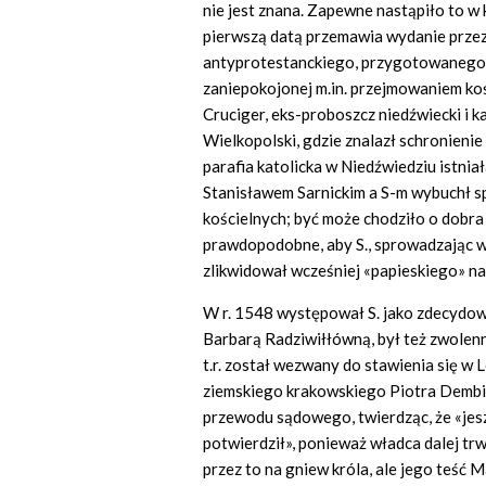
nie jest znana. Zapewne nastąpiło to w k
pierwszą datą przemawia wydanie prze
antyprotestanckiego, przygotowanego z 
zaniepokojonej m.in. przejmowaniem ko
Cruciger, eks-proboszcz niedźwiecki i k
Wielkopolski, gdzie znalazł schronieni
parafia katolicka w Niedźwiedziu istni
Stanisławem Sarnickim a S-m wybuchł s
kościelnych; być może chodziło o dobra z
prawdopodobne, aby S., sprowadzając w 
zlikwidował wcześniej «papieskiego» n
W r. 1548 występował S. jako zdecydo
Barbarą Radziwiłłówną, był też zwolenn
t.r. został wezwany do stawienia się 
ziemskiego krakowskiego Piotra Dembiń
przewodu sądowego, twierdząc, że «jesz
potwierdził», ponieważ władca dalej tr
przez to na gniew króla, ale jego teść 