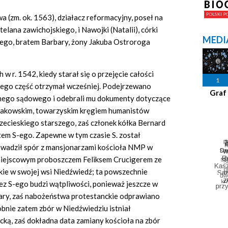
a (zm. ok. 1563), działacz reformacyjny, poseł na
telana zawichojskiego, i Nawojki (Natalii), córki
MEDI
nego, bratem Barbary, żony Jakuba Ostroroga
 w r. 1542, kiedy starał się o przejęcie całości
1
rego część otrzymał wcześniej. Podejrzewano
Graf
źnego sądowego i odebrali mu dokumenty dotyczące
 krakowskim, towarzyskim kręgiem humanistów
zecieskiego starszego, zaś członek kółka Bernard
em S-ego. Zapewne w tym czasie S. został
rowadził spór z mansjonarzami kościoła NMP w
z miejscowym proboszczem Feliksem Crucigerem ze
ie w swojej wsi Niedźwiedź; ta powszechnie
z S-ego budzi wątpliwości, ponieważ jeszcze w
ikary, zaś nabożeństwa protestanckie odprawiano
bnie zatem zbór w Niedźwiedziu istniał
cką, zaś dokładna data zamiany kościoła na zbór