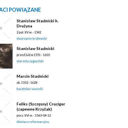
ACI POWIĄZANE
Stanisław Stadnicki h.
Drużyna
2 poł. XV w. - 1542
dworzanin królewski
Stanisław Stadnicki
przed lub w 1551 - 1610
starosta zygwulski
Marcin Stadnicki
ok. 1552 - 1628
kasztelan sanocki
Feliks (Szczęsny) Cruciger
(zapewne Krzyżak)
pocz. XVI w. - 1563-04-12
działacz reformacyjny