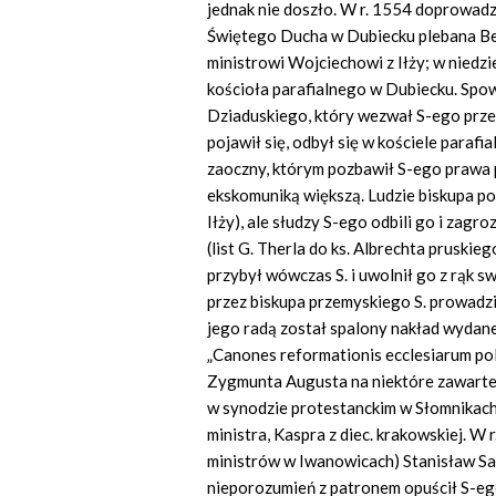
jednak nie doszło. W r. 1554 doprowadz
Świętego Ducha w Dubiecku plebana Ben
ministrowi Wojciechowi z Iłży; w niedzi
kościoła parafialnego w Dubiecku. Sp
Dziaduskiego, który wezwał S-ego przed
pojawił się, odbył się w kościele paraf
zaoczny, którym pozbawił S-ego prawa 
ekskomuniką większą. Ludzie biskupa po
Iłży), ale słudzy S-ego odbili go i za
(list G. Therla do ks. Albrechta pruskie
przybył wówczas S. i uwolnił go z rąk
przez biskupa przemyskiego S. prowadzi
jego radą został spalony nakład wydan
„Canones reformationis ecclesiarum po
Zygmunta Augusta na niektóre zawarte 
w synodzie protestanckim w Słomnikach
ministra, Kaspra z diec. krakowskiej. W 
ministrów w Iwanowicach) Stanisław Sar
nieporozumień z patronem opuścił S-ego