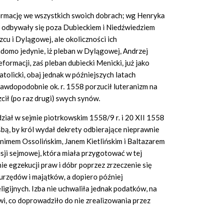
ormację we wszystkich swoich dobrach; wg Henryka
odbywały się poza Dubieckiem i Niedźwiedziem
cu i Dylągowej, ale okoliczności ich
domo jedynie, iż pleban w Dylągowej, Andrzej
formacji, zaś pleban dubiecki Menicki, już jako
tolicki, obaj jednak w późniejszych latach
rawdopodobnie ok. r. 1558 porzucił luteranizm na
cił (po raz drugi) swych synów.
dział w sejmie piotrkowskim 1558/9 r. i 20 XII 1558
ośbą, by król wydał dekrety odbierające nieprawnie
nimem Ossolińskim, Janem Kietlińskim i Baltazarem
ji sejmowej, która miała przygotować w tej
ie egzekucji praw i dóbr poprzez zrzeczenie się
urzędów i majątków, a dopiero później
ligijnych. Izba nie uchwaliła jednak podatków, na
, co doprowadziło do nie zrealizowania przez