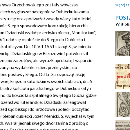
nisława Orzechowskiego zostały wówczas
więcej
jciech wygłaszał następnie w Dubiecku kazania
POST
nstytucję oraz podważał zasady wiary katolickiej,
W
i
PSB
nie S-ego spowodowało kontrakcję hierarchii
 Jan Dziaduski wydał przeciwko niemu „Monitorium”,
1 udał się osobiście do S-ego do Dubiecka i
atolicyzm. Dn. 10 VII 1551 stanął S., w imieniu
em bp. Dziaduskiego w Brzozowie i potwierdził
nemu zarzutów, ale wyraził aprobatę i wsparcie
any na wydalenie z diec. przemyskiej, do
ec postawy S-ego. Od t.r. S. rozpoczął akcję
wnej księżom katolickim w swoich dobrach; dn. 6
brali z kościoła parafialnego w Dubiecku szaty i
iono do kościoła szpitalnego Świętego Ducha, gdzie
abożeństwo luterańskie. Dziaduski zareagował
zed sąd biskupi do Brzozowa i polecił odczytać
ł pleban dubiecki Józef Menicki. S. wyjechał w tym
ch, wysłał jednak swego dworzanina z prośbą o