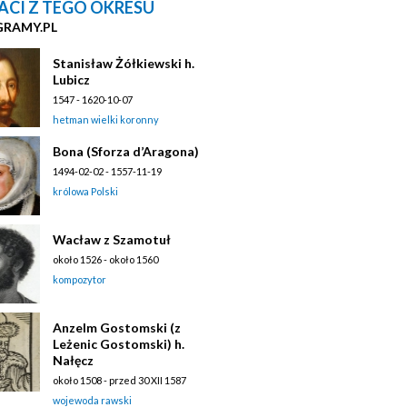
ACI Z TEGO OKRESU
GRAMY.PL
Stanisław Żółkiewski h.
Lubicz
1547 - 1620-10-07
hetman wielki koronny
Bona (Sforza d’Aragona)
1494-02-02 - 1557-11-19
królowa Polski
Wacław z Szamotuł
około 1526 - około 1560
kompozytor
Anzelm Gostomski (z
Leżenic Gostomski) h.
Nałęcz
około 1508 - przed 30 XII 1587
wojewoda rawski