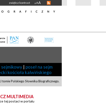
A
zwiększ kontrast
A
A
rcie
czne
 sejmikowy
|
poseł na sejm
ecki kościoła kalwińskiego
I tomie Polskiego Słownika Biograficznego.
CZ MULTIMEDIA
ce tej postaci w portalu