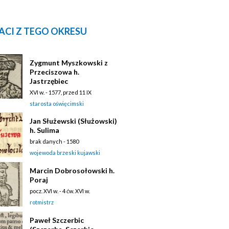
ACI Z TEGO OKRESU
Zygmunt Myszkowski z
Przeciszowa h.
Jastrzębiec
XVI w. - 1577, przed 11 IX
starosta oświęcimski
Jan Służewski (Służowski)
h. Sulima
brak danych - 1580
wojewoda brzeski kujawski
Marcin Dobrosołowski h.
Poraj
pocz. XVI w. - 4 ćw. XVI w.
rotmistrz
Paweł Szczerbic