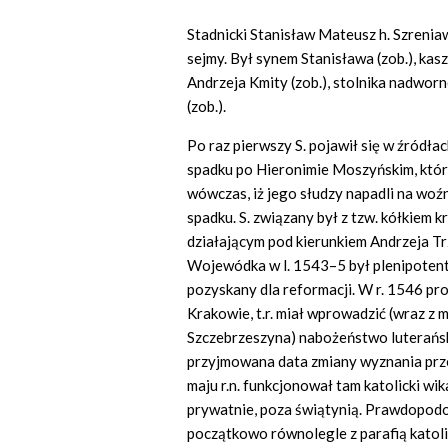
Stadnicki
Stanisław Mateusz h. Szreniaw
sejmy. Był synem Stanisława (zob.), kasz
Andrzeja Kmity (zob.), stolnika nadwor
(zob.).
Po raz pierwszy S. pojawił się w źródłach
spadku po Hieronimie Moszyńskim, któ
wówczas, iż jego słudzy napadli na wo
spadku. S. związany był z tzw. kółkiem
działającym pod kierunkiem Andrzeja Tr
Wojewódka w l. 1543–5 był plenipotent
pozyskany dla reformacji. W r. 1546 p
Krakowie, t.r. miał wprowadzić (wraz 
Szczebrzeszyna) nabożeństwo luterańsk
przyjmowana data zmiany wyznania prze
maju r.n. funkcjonował tam katolicki w
prywatnie, poza świątynią. Prawdopodo
początkowo równolegle z parafią katoli