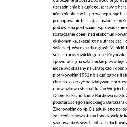
odroczenie procesu z powodu tego wyja
uzasadnienia biskupiego, sprawy o here
mimo nieobecności pozwanego, sąd bisk
propagowanie herezji, zmuszanie rodzin
pod dwiema postaciami, wprowadzenie do
roztaczanie opieki nad ekskomunikowan
ekskomuniką, skazał go na utratę czci 
świeckiej. Wyrok sądu ogłosił Menicki 1
sejmiku proszowickiego, na którym zdec
i powołał się na szlacheckie przywileje,
może być skazany na utratę czci i dóbr
piotrkowskim 1552 r. biskupi zgodzili się
chcąc rozszerzyć oddziaływanie protes
obowiązkowo słuchali kazań Wojciecha z
Dubiecka kaznodziei z Bardiowa na Słow
podstarościego sanockiego Baltazara 
Zborowskim do bp. Dziaduskiego z prośbą
zaleceniem powrotu na łono Kościoła ka
szanowania w swych dobrach duchownyc