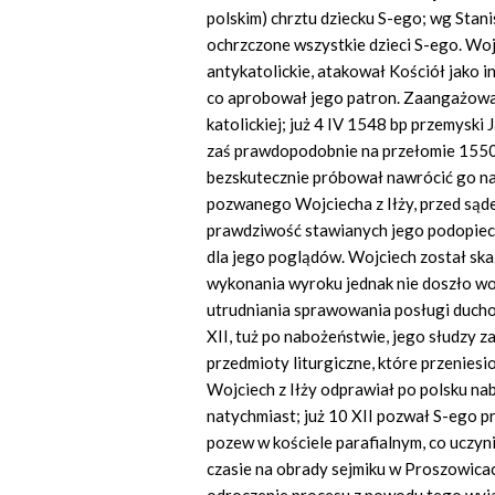
polskim) chrztu dziecku S-ego; wg Sta
ochrzczone wszystkie dzieci S-ego. Wo
antykatolickie, atakował Kościół jako i
co aprobował jego patron. Zaangażowa
katolickiej; już 4 IV 1548 bp przemyski
zaś prawdopodobnie na przełomie 1550/
bezskutecznie próbował nawrócić go na k
pozwanego Wojciecha z Iłży, przed sąd
prawdziwość stawianych jego podopiecz
dla jego poglądów. Wojciech został skaz
wykonania wyroku jednak nie doszło wob
utrudniania sprawowania posługi ducho
XII, tuż po nabożeństwie, jego słudzy za
przedmioty liturgiczne, które przenies
Wojciech z Iłży odprawiał po polsku n
natychmiast; już 10 XII pozwał S-ego pr
pozew w kościele parafialnym, co uczyni
czasie na obrady sejmiku w Proszowica