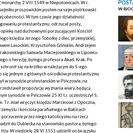
POST
ć monarchę 2 VIII 1549 w Niepołomicach. W r.
W BIO
 sejmiku proszowickim posłem na sejm piotrkowski
jej obecności. W tym czasie jego działalność
gowaniu protestantyzmu; odrzucał posty,
ł opiekę nad duchownymi porzucającymi Kościół
yłego księdza Jerzego Tobołkę z diec. przemyskiej,
sławem Lasockim, Krzysztofem Glińskim, Andrzejem
bp. krakowskiego Samuela Maciejowskiego w Lipowcu
ego o herezję, byłego profesora Akad. Krak. Po
 schronił się na krótko w należącym do S-ego
tało się jednym z głównych ośrodków protestantyzmu
iczył w synodzie protestanckim w Pińczowie, na
przedstawił propozycję wyznania wiary, będącą
ym synodzie w Pińczowie 25 XI t.r. uczestniczył S.
 T.r. miał wręczyć księdzu Marcinowi z Opoczna,
zemyślu i kościoła parafialnego w Babicach
 porzucenie przez niego katolicyzmu na rzecz
adził do Dubiecka na stanowisko pastora, byłego
Iłży. W niedzielę 28 VI 1551 udzielił on (w języku