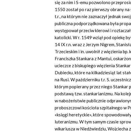
się za nim i S-emu pozwolono przeprosi
1550 został po raz pierwszy obrany na
t.r., na którym nie zaznaczył jednak swo
publiczna podporządkowana była propa
występował przeciw klerowi i roztacza
katolicki. W r. 1549 wziął pod opiekę b
14 IX r.n. wraz z Jerzym Nigrem, Stani
Trzecieskim i in. uwolnił z więzienia 
Franciszka Stankara z Mantui, oskarżon
ucieczce z biskupiego więzienia Stankar
Dubiecku, które na kilkadziesiąt lat s
na Rusi. W październiku t.r. S. uczestn
którym popierany przez niego Stankar 
podstawą tzw. stankarianizmu. Na kolejn
w nabożeństwie publicznie odprawionym.
proboszczowi kościoła szpitalnego w Pr
«księgi heretyckie», które spowodowały
luteranizmu. W tym samym czasie sprow
wikariusza w Niedźwiedziu, Wojciecha z 