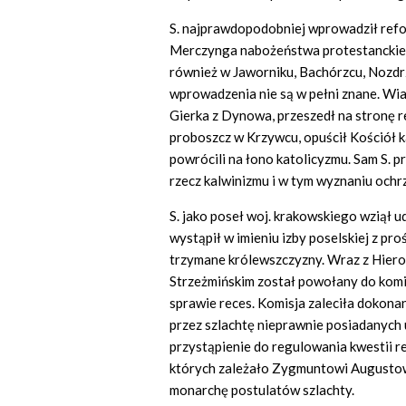
S. najprawdopodobniej wprowadził ref
Merczynga nabożeństwa protestanckie 
również w Jaworniku, Bachórzcu, Nozdrz
wprowadzenia nie są w pełni znane. Wia
Gierka z Dynowa, przeszedł na stronę re
proboszcz w Krzywcu, opuścił Kościół ka
powrócili na łono katolicyzmu. Sam S. p
rzecz kalwinizmu i w tym wyznaniu ochrz
S. jako poseł woj. krakowskiego wziął u
wystąpił w imieniu izby poselskiej z pr
trzymane królewszczyzny. Wraz z Hiero
Strzeżmińskim został powołany do komis
sprawie reces. Komisja zaleciła dokonan
przez szlachtę nieprawnie posiadanych 
przystąpienie do regulowania kwestii re
których zależało Zygmuntowi Augustowi
monarchę postulatów szlachty.