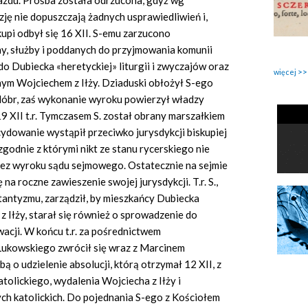
zdu. Prośba została odrzucona, gdyż wg
zję nie dopuszczają żadnych usprawiedliwień i,
upi odbył się 16 XII. S-emu zarzucono
y, służby i poddanych do przyjmowania komunii
 Dubiecka «heretyckiej» liturgii i zwyczajów oraz
więcej
ym Wojciechem z Iłży. Dziaduski obłożył S-ego
i dóbr, zaś wykonanie wyroku powierzył władzy
9 XII t.r. Tymczasem S. został obrany marszałkiem
ydowanie wystąpił przeciwko jurysdykcji biskupiej
 zgodnie z którymi nikt ze stanu rycerskiego nie
 bez wyroku sądu sejmowego. Ostatecznie na sejmie
 na roczne zawieszenie swojej jurysdykcji. T.r. S.,
tantyzmu, zarządził, by mieszkańcy Dubiecka
 Iłży, starał się również o sprowadzenie do
acji. W końcu t.r. za pośrednictwem
Łukowskiego zwrócił się wraz z Marcinem
 o udzielenie absolucji, którą otrzymał 12 XII, z
tolickiego, wydalenia Wojciecha z Iłży i
h katolickich. Do pojednania S-ego z Kościołem