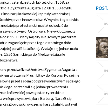
ońcu l. czterdziestych lub też ok. r. 1558; za
POST
z króla Zygmunta Augusta 12 XII 1550 edyktu
inspiracji krakowskiej kapituły katedralnej
ściołów przez innowierców. W wyniku tego edyktu
aznodzieja protestancki, musiał uchodzić do
e u szwagra S-ego, Ostroroga. Niewykluczone, iż
ała do r. 1558, kiedy między miejscowym pastorem
pór o zagarnięcie przez tego ostatniego dóbr
ajętej parafii katolickiej. Wydaje się jednak mało
r. 1556 Sarnickiego do Niedźwiedzia, nie
abożeństwa.
wany przeciwnik małżeństwa Zygmunta Augusta z
ikiem włączenia Prus i Litwy do Korony. Po sejmie
w Lelowie przed sądem pod przewodnictwem sędziego
skiego, sprzeciwił się jednak prowadzeniu
cze królewskiej powagi stan rycerski nie
wa w nieprawym związku z Barbarą. Naraził się
Marcin Zborowski, ówczesny kaszt. kaliski, wstawił