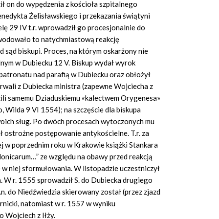
ił on do wypędzenia z kościoła szpitalnego
edykta Żelisławskiego i przekazania świątyni
elę 29 IV t.r. wprowadził go procesjonalnie do
owodowało to natychmiastową reakcję
 sąd biskupi. Proces, na którym oskarżony nie
ialnym w Dubiecku 12 V. Biskup wydał wyrok
patronatu nad parafią w Dubiecku oraz obłożył
rwali z Dubiecka ministra (zapewne Wojciecha z
grozili samemu Dziaduskiemu «kalectwem Orygenesa»
go, Wilda 9 VI 1554); na szczęście dla biskupa
 swoich sług. Po dwóch procesach wytoczonych mu
ł ostrożne postępowanie antykościelne. T.r. za
ej w poprzednim roku w Krakowie książki Stankara
lonicarum…” ze względu na obawy przed reakcją
w niej sformułowania. W listopadzie uczestniczył
. W r. 1555 sprowadził S. do Dubiecka drugiego
r.n. do Niedźwiedzia skierowany został (przez zjazd
nicki, natomiast w r. 1557 w wyniku
 Wojciech z Iłży.