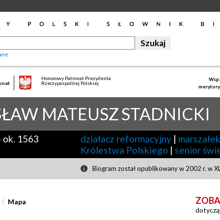
ane
Honorowy Patronat Prezydenta
Wspa
onat
Rzeczypospolitej Polskiej
merytory
SŁAW MATEUSZ
STADNICKI
-
ok. 1563
działacz reformacyjny
|
marszałek
Królestwa Polskiego
|
senior świ
Biogram został opublikowany w 2002 r. w XL
ZOBA
Mapa
dotyczą