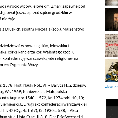
wic i Pirocic w pow. lelowskim. Zmarł zapewne pod
występował jeszcze przed sądem grodzkim w
 nie żyje.
ą z Dłuskich, siostrą Mikołaja (zob.). Małżeństwo
iedzic wsi w pow. księskim, lelowskim i
ką, córką kanclerza kor. Walentego (zob.),
sał konfederację warszawską «de religione», na
wyborem Zygmunta Wazy.
. 1578; Hist. Nauki Pol., VI; – Barycz H., Z dziejów
więcej
ę, Wr. 1969; Kaniewska I., Małopolska
unta Augusta 1548–1572, Kr. 1974 tabl. 10, 18;
Siemieński J., Drugi akt konfederacji warszawskiej
II T. 42 (Og. zb. t. 67), Kr. 1930 s. 538; – Akta
um stud. Univ. Crac., II 318; Der Briefwechsel d.