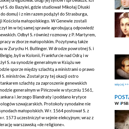
uskiej uregulować długi jej synów i sprowadzić ich
ł S. do Bazylei, gdzie studiował Mikołaj Dłuski
 do domu) i z nim razem podążył do Strasburga,
sji Kościoła małopolskiego. W Genewie zostali
ręczył im w tej samej sprawie aprobującą odpowiedź
ewskich. Odbył S. również rozmowy z P. Martyrem,
do pracy w zborze małopolskim. Pozytywną także
u w Zurychu H. Bullinger. W drodze powrotnej S. i
Belgię, byli w Kolonii, Frankfurcie nad Odrą i w
ożył S. na synodzie generalnym w Książu we
nodzie sporze między szlachtą a ministrami o prawo
S. ministrów. Został przy tej okazji ostro
tankarem szlachtę za zaproszenie genewskich
więcej
synodzie generalnym w Pińczowie w styczniu 1561,
POST
tankara i Jerzego Blandraty i poddano krytyce
W
i
PSB
eologów szwajcarskich. Protokoły synodalne nie
ynodach małopolskich. W r. 1564 posłował S. z
 r. 1573 uczestniczył w sejmie elekcyjnym; wraz z
rację warszawską «de religione».