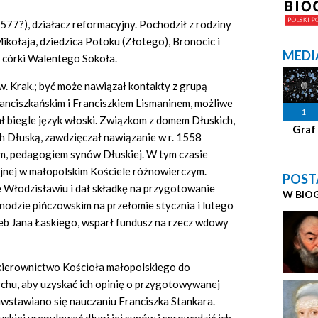
1577?), działacz reformacyjny. Pochodził z rodziny
ikołaja, dziedzica Potoku (Złotego), Bronocic i
MEDI
, córki Walentego Sokoła.
iw. Krak.; być może nawiązał kontakty z grupą
anciszkańskim i Franciszkiem Lismaninem, możliwe
1
ał biegle język włoski. Związkom z domem Dłuskich,
Graf
h Dłuską, zawdzięczał nawiązanie w r. 1558
em, pedagogiem synów Dłuskiej. W tym czasie
cyjnej w małopolskim Kościele różnowierczym.
POST
 Włodzisławiu i dał składkę na przygotowanie
W BIO
synodzie pińczowskim na przełomie stycznia i lutego
eb Jana Łaskiego, wsparł fundusz na rzecz wdowy
kierownictwo Kościoła małopolskiego do
chu, aby uzyskać ich opinię o przygotowywanej
ciwstawiano się nauczaniu Franciszka Stankara.