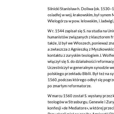
Silnicki Stanisław h. Doliwa (ok. 1530–
osiadłej w woj. krakowskim, był synem M
Wielogórza w pow. lelowskim, i Jadwigi
W r. 1544 zapisał się S. na studia na Un
humanistów związanych z klasztorem fr
także, iż był we Włoszech, ponieważ zn
a zwłaszcza z Agnieszką z Myszkowskic
kontaktu z zuryskim teologiem J. Wolf
włączył się S. do działalności reforma
Uczestniczył w generalnym synodzie we
polskiego przekładu Biblii. Był też na 
1560, podczas którego odbył się pogrz
po zmarłym reformatorze.
W marcu 1560 został S. wysłany przez 
teologów w Strasburgu, Genewie i Zury
konfesji «de Mediatore», w której prze