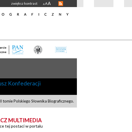
A
zwiększ kontrast
A
A
rcie
czne
usz Konfederacji
 tomie Polskiego Słownika Biograficznego.
CZ MULTIMEDIA
ce tej postaci w portalu