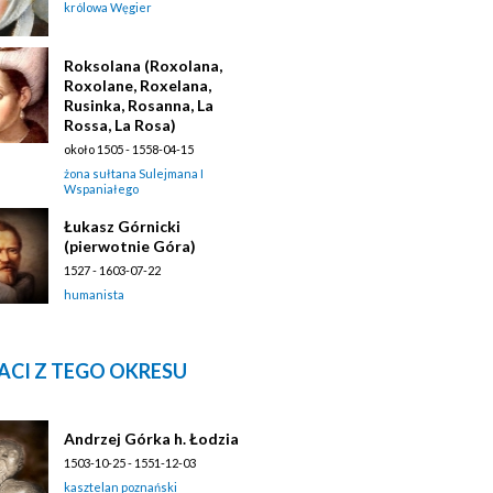
królowa Węgier
Roksolana (Roxolana,
Roxolane, Roxelana,
Rusinka, Rosanna, La
Rossa, La Rosa)
około 1505 - 1558-04-15
żona sułtana Sulejmana I
Wspaniałego
Łukasz Górnicki
(pierwotnie Góra)
1527 - 1603-07-22
humanista
ACI Z TEGO OKRESU
Andrzej Górka h. Łodzia
1503-10-25 - 1551-12-03
kasztelan poznański