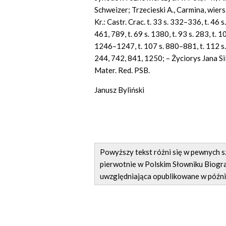
Schweizer; Trzecieski A., Carmina, wiers
Kr.: Castr. Crac. t. 33 s. 332–336, t. 46 
461, 789, t. 69 s. 1380, t. 93 s. 283, t.
1246–1247, t. 107 s. 880–881, t. 112 s. 7
244, 742, 841, 1250; – Życiorys Jana Si
Mater. Red. PSB.
Janusz Byliński
Powyższy tekst różni się w pewnych
pierwotnie w Polskim Słowniku Biogra
uwzględniająca opublikowane w późni