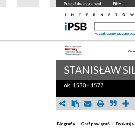
Przejdź do: biogramy.pl
FINA
wyszukiwanie zaawansow
Patr
STANISŁAW
SI
ok. 1530
-
1577
Biografia
Graf powiązań
Dyskusja