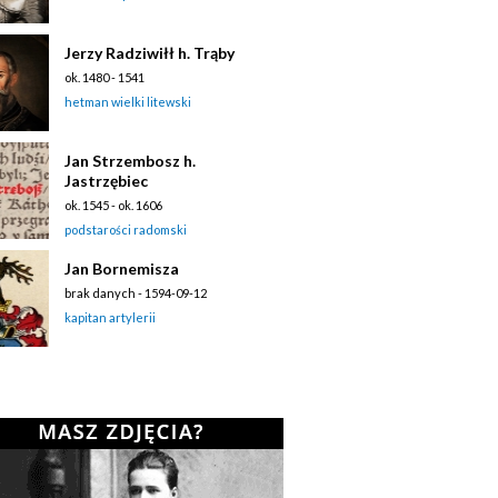
Jerzy Radziwiłł h. Trąby
ok. 1480 - 1541
hetman wielki litewski
Jan Strzembosz h.
Jastrzębiec
ok. 1545 - ok. 1606
podstarości radomski
Jan Bornemisza
brak danych - 1594-09-12
kapitan artylerii