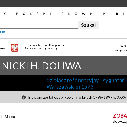
ane
Honorowy Patronat Prezydenta
Wspa
onat
Rzeczypospolitej Polskiej
merytory
LNICKI H. DOLIWA
działacz reformacyjny
|
sygnatari
Warszawskiej 1573
Biogram został opublikowany w latach 1996-1997 w XXXVII
ZOBA
Mapa
dotyczą