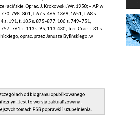
ze łacińskie, Oprac. J. Krokowski, Wr. 1958; – AP w
s. 770, 798–801, t. 67 s. 466, 1369, 1651, t. 68 s.
 104 s. 191, t. 105 s. 875–877, 106 s. 749–751,
57–761, t. 113 s. 95, 113, 430, Terr. Crac. t. 31 s.
lnickiego, oprac. przez Janusza Bylińskiego, w
 szczegółach od biogramu opublikowanego
ficznym. Jest to wersja zaktualizowana,
ejszych tomach PSB poprawki i uzupełnienia.