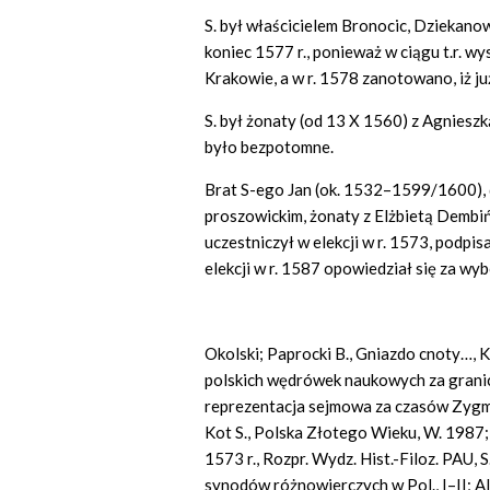
S. był właścicielem Bronocic, Dziekano
koniec 1577 r., ponieważ w ciągu t.r. 
Krakowie, a w r. 1578 zanotowano, iż już
S. był żonaty (od 13 X 1560) z Agnieszk
było bezpotomne.
Brat S-ego Jan (ok. 1532–1599/1600), dz
proszowickim, żonaty z Elżbietą Dembińs
uczestniczył w elekcji w r. 1573, podpi
elekcji w r. 1587 opowiedział się za 
Okolski; Paprocki B., Gniazdo cnoty…, Kr
polskich wędrówek naukowych za granic
reprezentacja sejmowa za czasów Zygm
Kot S., Polska Złotego Wieku, W. 1987; 
1573 r., Rozpr. Wydz. Hist.-Filoz. PAU, S. 
synodów różnowierczych w Pol., I–II; Alb