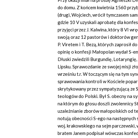
Przy okazji miał na prośbę Agnieszki Dł
do domu. Z końcem kwietnia 1560 przyby
(drugi, Wojciech, wrócił tymczasem sam
gdzie 10 V uzyskali aprobatę dla konfe
przyjęci przez J. Kalwina, który 8 VI w
swoją oraz 12 pastorów i doktorów gen
P. Viretem i T. Bezą, których zaprosił 
opinię o konfesji Małopolan wydał S-em
Dłuski zwiedzili Burgundię, Lotaryngię, 
Lipsku. Sprawozdanie ze swojej misji zł
wrześniu t.r. W toczącym się na tym sy
sprawowania kontroli w Kościele poparł 
skrytykowany przez sympatyzującą ze S
teologów do Polski. Był S. obecny na 
na którym do głosu doszli zwolennicy S
uzależnianie zborów małopolskich od t
notują obecności S-ego na następnych s
woj. krakowskiego na sejm parczewski, w
bratem Janem podpisał wówczas konfede