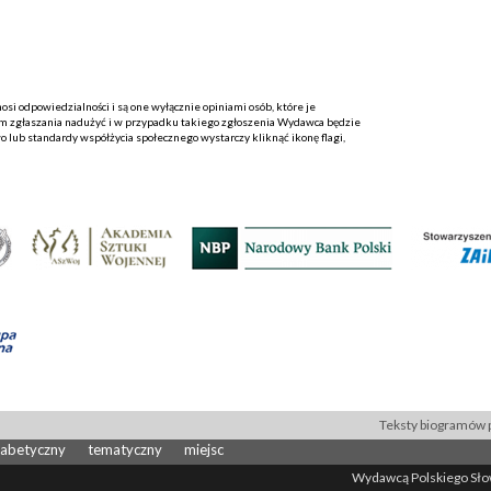
i odpowiedzialności i są one wyłącznie opiniami osób, które je
 zgłaszania nadużyć i w przypadku takiego zgłoszenia Wydawca będzie
o lub standardy współżycia społecznego wystarczy kliknąć ikonę flagi,
Teksty biogramów p
fabetyczny
tematyczny
miejsc
Wydawcą Polskiego Słown