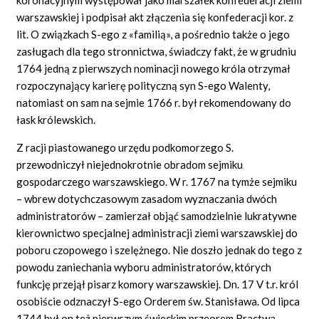
warszawskiej i podpisał akt złączenia się konfederacji kor. z
lit. O związkach S-ego z «familią», a pośrednio także o jego
zasługach dla tego stronnictwa, świadczy fakt, że w grudniu
1764 jedną z pierwszych nominacji nowego króla otrzymał
rozpoczynający karierę polityczną syn S-ego Walenty,
natomiast on sam na sejmie 1766 r. był rekomendowany do
łask królewskich.
Z racji piastowanego urzędu podkomorzego S.
przewodniczył niejednokrotnie obradom sejmiku
gospodarczego warszawskiego. W r. 1767 na tymże sejmiku
– wbrew dotychczasowym zasadom wyznaczania dwóch
administratorów – zamierzał objąć samodzielnie lukratywne
kierownictwo specjalnej administracji ziemi warszawskiej do
poboru czopowego i szelężnego. Nie doszło jednak do tego z
powodu zaniechania wyboru administratorów, których
funkcję przejął pisarz komory warszawskiej. Dn. 17 V t.r. król
osobiście odznaczył S-ego Orderem św. Stanisława. Od lipca
1744 był on też pierwszym świeckim przeorem Bractwa