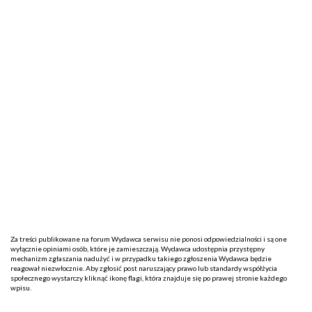
Za treści publikowane na forum Wydawca serwisu nie ponosi odpowiedzialności i są one
wyłącznie opiniami osób, które je zamieszczają. Wydawca udostępnia przystępny
mechanizm zgłaszania nadużyć i w przypadku takiego zgłoszenia Wydawca będzie
reagował niezwłocznie. Aby zgłosić post naruszający prawo lub standardy współżycia
społecznego wystarczy kliknąć ikonę flagi, która znajduje się po prawej stronie każdego
wpisu.