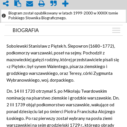
Biogram został opublikowany w latach 1999-2000 w XXXIX tomie
Polskiego Słownika Biograficznego.
BIOGRAFIA
BIOGRAFIA
Sobolewski Stanisław z Piętek h. Ślepowron (1680–1772),
GRAF POWIĄZAŃ
podkomorzy warszawski, poseł na sejmy. Pochodził z
mazowieckiej gałęzi rodziny, której przedstawiciele pisali się
DYSKUSJA
«z Piętek»; był synem Walentego, pisarza ziemskiego i
grodzkiego warszawskiego, oraz Teresy, córki Zygmunta
Wybranowskiego, woj. dorpackiego.
Dn. 14 III 1720 otrzymał S. po Mikołaju Twardowskim
nominację na pisarstwo ziemskie i grodzkie warszawskie. Dn.
2 III 1739 objął podkomorstwo warszawskie, wakujące od
ponad dziesięciu lat po śmierci Piotra Franciszka Alojzego
Łoskiego. Po raz pierwszy został wybrany na posła ziemi
warszawskiej na sejm grodzieński 1729 r., którego obrady