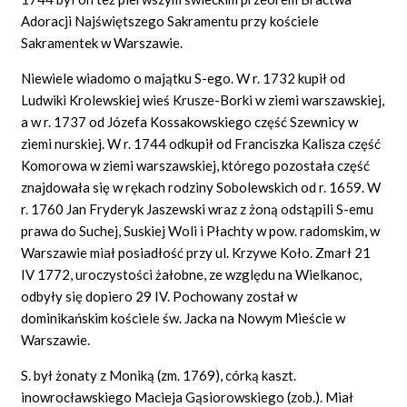
Adoracji Najświętszego Sakramentu przy kościele
Sakramentek w Warszawie.
Niewiele wiadomo o majątku S-ego. W r. 1732 kupił od
Ludwiki Krolewskiej wieś Krusze-Borki w ziemi warszawskiej,
a w r. 1737 od Józefa Kossakowskiego część Szewnicy w
ziemi nurskiej. W r. 1744 odkupił od Franciszka Kalisza część
Komorowa w ziemi warszawskiej, którego pozostała część
znajdowała się w rękach rodziny Sobolewskich od r. 1659. W
r. 1760 Jan Fryderyk Jaszewski wraz z żoną odstąpili S-emu
prawa do Suchej, Suskiej Woli i Płachty w pow. radomskim, w
Warszawie miał posiadłość przy ul. Krzywe Koło. Zmarł 21
IV 1772, uroczystości żałobne, ze względu na Wielkanoc,
odbyły się dopiero 29 IV. Pochowany został w
dominikańskim kościele św. Jacka na Nowym Mieście w
Warszawie.
S. był żonaty z Moniką (zm. 1769), córką kaszt.
inowrocławskiego Macieja Gąsiorowskiego (zob.). Miał