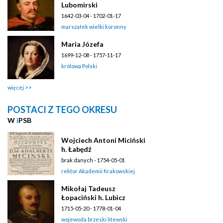
Lubomirski
1642-03-04 - 1702-01-17
marszałek wielki koronny
Maria Józefa
1699-12-08 - 1757-11-17
królowa Polski
więcej
POSTACI Z TEGO OKRESU
W
i
PSB
Wojciech Antoni Miciński
h. Łabędź
brak danych - 1754-05-01
rektor Akademii Krakowskiej
Mikołaj Tadeusz
Łopaciński h. Lubicz
1715-05-20 - 1778-01-04
wojewoda brzeski litewski