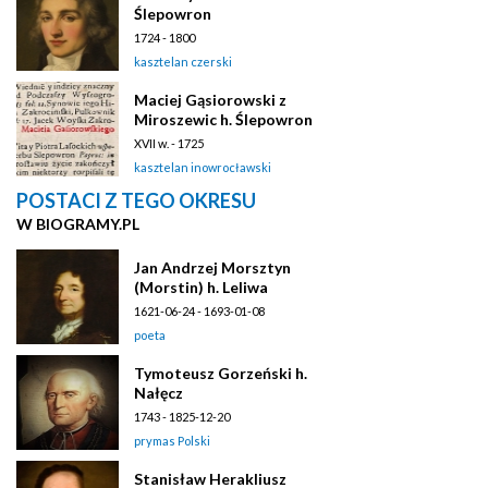
Ślepowron
1724 - 1800
kasztelan czerski
Maciej Gąsiorowski z
Miroszewic h. Ślepowron
XVII w. - 1725
kasztelan inowrocławski
POSTACI Z TEGO OKRESU
W BIOGRAMY.PL
Jan Andrzej Morsztyn
(Morstin) h. Leliwa
1621-06-24 - 1693-01-08
poeta
Tymoteusz Gorzeński h.
Nałęcz
1743 - 1825-12-20
prymas Polski
Stanisław Herakliusz