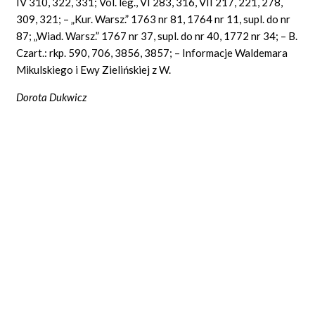
IV 310, 322, 331; Vol. leg., VI 283, 316, VII 217, 221, 278,
309, 321; – „Kur. Warsz.” 1763 nr 81, 1764 nr 11, supl. do nr
87; „Wiad. Warsz.” 1767 nr 37, supl. do nr 40, 1772 nr 34; – B.
Czart.: rkp. 590, 706, 3856, 3857; – Informacje Waldemara
Mikulskiego i Ewy Zielińskiej z W.
Dorota Dukwicz