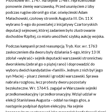
Piotrkowie w r. 1747. Na sejmie 1748 r. reprezentował
ponownie ziemię warszawską. Przed usunięciem z izby
podczas rugów obronił go star. oświęcimski Adam
Małachowski, czołowy stronnik Augusta III. Dn. 11 X
wybrano S-ego do powstałej z inicjatywy Czartoryskich
deputacji sejmowej, której zadaniem było zlustrowanie
dochodów Rzpltej, co miało umożliwić szybką aukcję wojska.
Podczas kampanii przed reasumpcją Tryb. Kor. w r. 1763
zaskoczeniem dla dworu były działania S-ego, który 13 IX
zdołał «wykraść» sejmik deputacki warszawski stronnictwu
dworskiemu (zebrał go o piątej rano) i doprowadzić do
wyboru dwóch kandydatów «familii». Jednym z nich był jego
syn Maciej – pisarz ziemski i grodzki warszawski. Sprawa
nabrała rozgłosu, lecz protesty dworu pozostały
bezskuteczne. W r. 1764 S. zagajał w Warszawie sejmiki
przedkonwokacyjny i przedkoronacyjny. Wziął udział w
elekcji Stanisława Augusta – oddał na niego głos, a
następnie podpisał dyplom elekcyjny. Na sejmie
koronacyjnym występował jako marszałek konfederacji ziemi