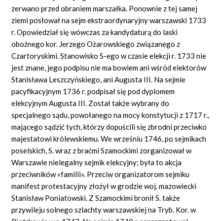
zerwano przed obraniem marszałka. Ponownie z tej samej
ziemi posłował na sejm ekstraordynaryjny warszawski 1733
r. Opowiedział się wówczas za kandydaturą do laski
oboźnego kor. Jerzego Ożarowskiego związanego z
Czartoryskimi. Stanowisko S-ego w czasie elekcji r. 1733 nie
jest znane, jego podpisu nie ma bowiem ani wśród elektorów
Stanisława Leszczyńskiego, ani Augusta III. Na sejmie
pacyfikacyjnym 1736 r. podpisał się pod dyplomem
elekcyjnym Augusta III. Został także wybrany do
specjalnego sądu, powołanego na mocy konstytucji z 1717 r.,
mającego sądzić tych, którzy dopuścili się zbrodni przeciwko
majestatowi królewskiemu. We wrześniu 1746, po sejmikach
poselskich, S. wraz z braćmi Szamockimi zorganizował w
Warszawie nielegalny sejmik elekcyjny; była to akcja
przeciwników «familii». Przeciw organizatorom sejmiku
manifest protestacyjny złożył w grodzie woj. mazowiecki
Stanisław Poniatowski. Z Szamockimi bronił S. także
przywileju solnego szlachty warszawskiej na Tryb. Kor. w