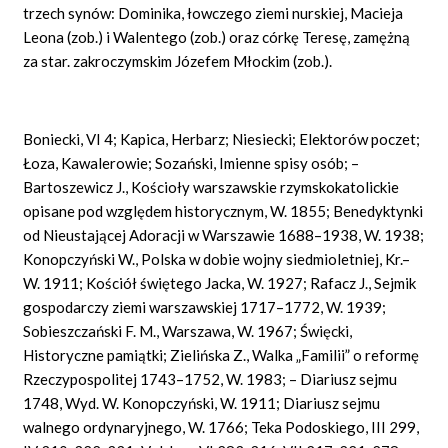
trzech synów: Dominika, łowczego ziemi nurskiej, Macieja
Leona (zob.) i Walentego (zob.) oraz córkę Teresę, zamężną
za star. zakroczymskim Józefem Młockim (zob.).
Boniecki, VI 4; Kapica, Herbarz; Niesiecki; Elektorów poczet;
Łoza, Kawalerowie; Sozański, Imienne spisy osób; –
Bartoszewicz J., Kościoły warszawskie rzymskokatolickie
opisane pod względem historycznym, W. 1855; Benedyktynki
od Nieustającej Adoracji w Warszawie 1688–1938, W. 1938;
Konopczyński W., Polska w dobie wojny siedmioletniej, Kr.–
W. 1911; Kościół świętego Jacka, W. 1927; Rafacz J., Sejmik
gospodarczy ziemi warszawskiej 1717–1772, W. 1939;
Sobieszczański F. M., Warszawa, W. 1967; Święcki,
Historyczne pamiątki; Zielińska Z., Walka „Familii” o reformę
Rzeczypospolitej 1743–1752, W. 1983; – Diariusz sejmu
1748, Wyd. W. Konopczyński, W. 1911; Diariusz sejmu
walnego ordynaryjnego, W. 1766; Teka Podoskiego, III 299,