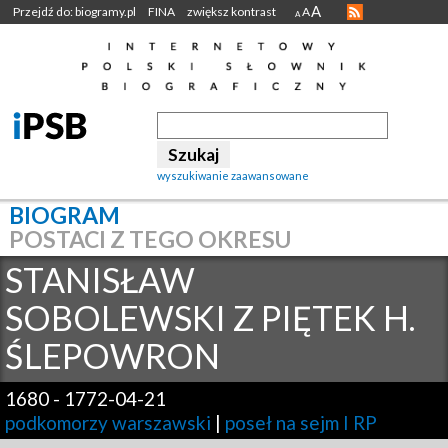
A
Przejdź do: biogramy.pl
FINA
zwiększ kontrast
A
A
wyszukiwanie zaawansowane
BIOGRAM
POSTACI Z TEGO OKRESU
STANISŁAW
SOBOLEWSKI Z PIĘTEK H.
ŚLEPOWRON
1680
-
1772-04-21
podkomorzy warszawski
|
poseł na sejm I RP