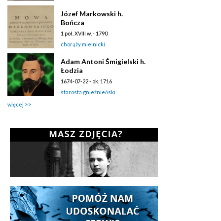
Józef Markowski h.
Bończa
1 poł. XVIII w. - 1790
chorąży mielnicki
Adam Antoni Śmigielski h.
Łodzia
1674-07-22 - ok. 1716
starosta gnieźnieński
więcej