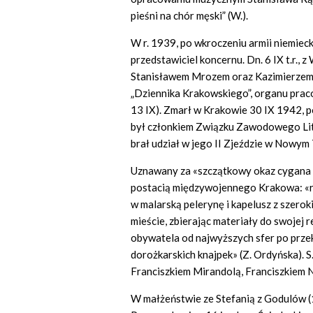
pieśni na chór męski” (W.).
W r. 1939, po wkroczeniu armii niemieck
przedstawiciel koncernu. Dn. 6 IX t.r.
Stanisławem Mrozem oraz Kazimierzem 
„Dziennika Krakowskiego”, organu prac
13 IX). Zmarł w Krakowie 30 IX 1942, 
był członkiem Związku Zawodowego Lite
brał udział w jego II Zjeździe w Nowym 
Uznawany za «szczątkowy okaz cygana kr
postacią międzywojennego Krakowa: «ro
w malarską pelerynę i kapelusz z szerok
mieście, zbierając materiały do swojej 
obywatela od najwyższych sfer po przek
dorożkarskich knajpek» (Z. Ordyńska). 
Franciszkiem Mirandolą, Franciszkiem 
W małżeństwie ze Stefanią z Godulów (