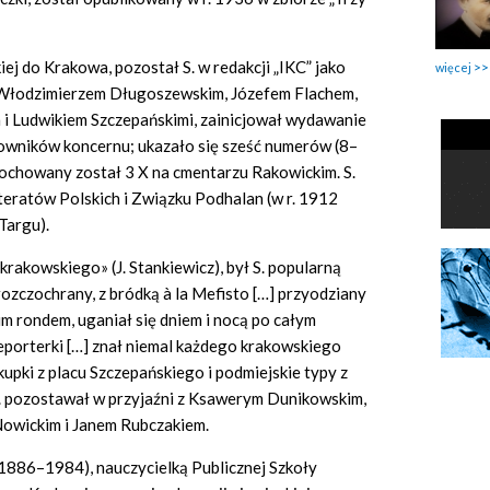
iej do Krakowa, pozostał S. w redakcji „IKC” jako
więcej
, z Włodzimierzem Długoszewskim, Józefem Flachem,
i Ludwikiem Szczepańskimi, zainicjował wydawanie
owników koncernu; ukazało się sześć numerów (8–
pochowany został 3 X na cmentarzu Rakowickim. S.
ratów Polskich i Związku Podhalan (w r. 1912
Targu).
akowskiego» (J. Stankiewicz), był S. popularną
zczochrany, z bródką à la Mefisto […] przyodziany
im rondem, uganiał się dniem i nocą po całym
reporterki […] znał niemal każdego krakowskiego
upki z placu Szczepańskiego i podmiejskie typy z
S. pozostawał w przyjaźni z Ksawerym Dunikowskim,
Nowickim i Janem Rubczakiem.
1886–1984), nauczycielką Publicznej Szkoły