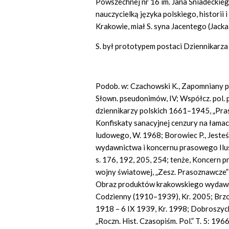
Powszechnej nr 16 im. Jana Śniadeckieg
nauczycielką języka polskiego, historii
Krakowie, miał S. syna Jacentego (Jacka,
S. był prototypem postaci Dziennikarza
Podob. w: Czachowski K., Zapomniany prz
Słown. pseudonimów, IV; Współcz. pol. pi
dziennikarzy polskich 1661–1945, „Prasa
Konfiskaty sanacyjnej cenzury na łama
ludowego, W. 1968; Borowiec P., Jeste
wydawnictwa i koncernu prasowego Ilu
s. 176, 192, 205, 254; tenże, Koncern 
wojny światowej, „Zesz. Prasoznawcze” 
Obraz produktów krakowskiego wydawn
Codzienny (1910–1939), Kr. 2005; Brzo
1918 – 6 IX 1939, Kr. 1998; Dobroszyck
„Roczn. Hist. Czasopiśm. Pol.” T. 5: 1966