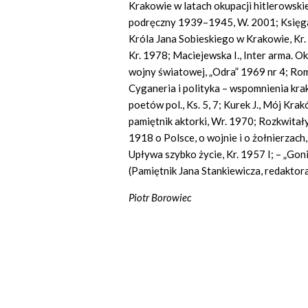
Krakowie w latach okupacji hitlerowski
podręczny 1939–1945, W. 2001; Księga 
Króla Jana Sobieskiego w Krakowie, Kr. 
Kr. 1978; Maciejewska I., Inter arma. O
wojny światowej, „Odra” 1969 nr 4; Rom
Cyganeria i polityka – wspomnienia kr
poetów pol., Ks. 5, 7; Kurek J., Mój Kra
pamiętnik aktorki, Wr. 1970; Rozkwitały
1918 o Polsce, o wojnie i o żołnierzac
Upływa szybko życie, Kr. 1957 I; – „Goni
(Pamiętnik Jana Stankiewicza, redaktora
Piotr Borowiec