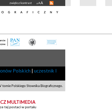
A
zwiększ kontrast
A
A
rcie
czne
ionów Polskich
|
uczestnik I
 tomie Polskiego Słownika Biograficznego.
CZ MULTIMEDIA
ce tej postaci w portalu