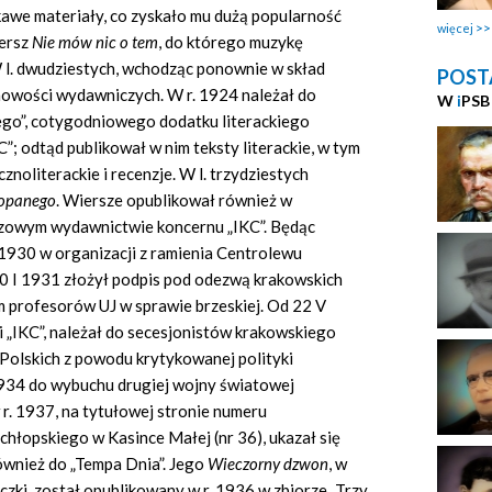
kawe materiały, co zyskało mu dużą popularność
więcej
iersz
Nie m
ó
w nic o tem
,
do którego muzykę
l. dwudziestych, wchodząc ponownie w skład
POST
 nowości wydawniczych. W r. 1924 należał do
W
i
PSB
ego”, cotygodniowego dodatku literackiego
 odtąd publikował w nim teksty literackie, w tym
znoliterackie i recenzje. W l. trzydziestych
kopanego
. Wiersze opublikował również w
razowym wydawnictwie koncernu „IKC”. Będąc
 1930 w organizacji z ramienia Centrolewu
0 I 1931 złożył podpis pod odezwą krakowskich
em profesorów UJ w sprawie brzeskiej. Od 22 V
 „IKC”, należał do secesjonistów krakowskiego
olskich z powodu krytykowanej polityki
. 1934 do wybuchu drugiej wojny światowej
r. 1937, na tytułowej stronie numeru
hłopskiego w Kasince Małej (nr 36), ukazał się
również do „Tempa Dnia”. Jego
Wieczorny dzwon
,
w
ki, został opublikowany w r. 1936 w zbiorze „Trzy