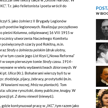
mieszczał swe teksty także w „Głosie Narodu”. W
C”. T.r. jako felietonista i poeta wrócił do
POST
W BIO
czył S. jako żołnierz II Brygady Legionów
nanych poetów legionowych. Realizując początkowo
do pieśni
Kolumna
,
odśpiewanej 16 VIII 1915 w
rocznicy utworzenia Naczelnego Komitetu
 poświęconych szarży pod Rokitną, m.in.
oraz
Strofy o
ż
o
ł
nierzu polskim
(druk ulotny,
ył w tym czasie jego
List Krysi
(„Nowa Reforma”
ał w swym pierwszym tomie
Strofy czasu. 1914
–
ukowywane w wielu wydawnictwach zbiorowych. W
i pt.
Ulica
(Kr.). Bohaterami wierszy byli tu w
 złodzieje, pijacy, żebracy, prostytutki (m.in.
,
W kawiarni nocnej
,
Mr
ó
z na plantach
).
Tom
ta: uliczne rynsztoki, domy publiczne, knajpy. W
poezji pt.
Z domu niewoli
(niewyd.).
, gdzie kontynuował pracę w „IKC”,
tym razem jako