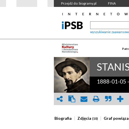
Przejdź do: biogramy.pl
FINA
wyszukiwanie zaawansow
Patr
STANI
1888-01-05
Biografia
Zdjęcia
Graf powiąza
(10)