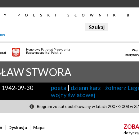
ane
Honorowy Patronat Prezydenta
Wspa
onat
Rzeczypospolitej Polskiej
merytory
SŁAW
STWORA
-
1942-09-30
poeta
|
dziennikarz
|
żołnierz Leg
wojny światowej
Biogram został opublikowany w latach 2007-2008 w XLV
ZOBA
ń
Dyskusja
Mapa
dotyczą