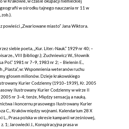
o w Krakowie, w czasie okupacji niemieckiej
 i geografii w ośrodku tajnego nauczania nr 11 w
 zob.).
 z powieści „Zwariowane miasto” Jana Wiktora.
ez siebie poeta, „Kur. Liter.-Nauk.” 1929 nr 40; –
sarze., VIII (bibliogr.); Zuchniewicz W., Słownik
 Pol.” 1981 nr 7–9, 1983 nr 2; – Bielenin E.,
ch „Piasta”, w: Wspomnienia weteranów ruchu
śmy głosem milionów. Dzieje krakowskiego
strowany Kurier Codzienny (1910–1939), Kr. 2005
prasowy Ilustrowany Kurier Codzienny w wirze II
2005 nr 3–4; tenże, Między sensacją a nauką.
ictwa i koncernu prasowego Ilustrowany Kurier
za C., Kraków między wojnami. Kalendarium 28 X
i L., Prasa polska w okresie kampanii wrześniowej,
 z. 1; Jarowiecki J., Konspiracyjna prasa w