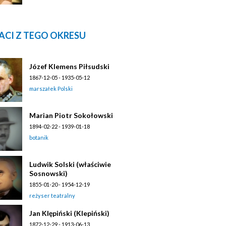
ACI Z TEGO OKRESU
Józef Klemens Piłsudski
1867-12-05 - 1935-05-12
marszałek Polski
Marian Piotr Sokołowski
1894-02-22 - 1939-01-18
botanik
Ludwik Solski (właściwie
Sosnowski)
1855-01-20 - 1954-12-19
reżyser teatralny
Jan Klępiński (Klepiński)
1872-12-29 - 1913-06-13