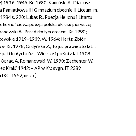
ej 1939–1945, Kr. 1980; Kamiński A., Diariusz
Pamiątkowa III Gimnazjum obecnie II Liceum im.
1984 s. 220; Lubas R., Poezja Helionu i Litartu,
kolicznościowa poezja polska okresu pierwszej
anowski A., Przed złotym czasem, Kr. 1990; –
akowskie 1919–1939, W. 1964; Hertz, Zbiór
ków, Kr. 1978; Ordyńska Z., To już prawie sto lat…
 pąki białych róż… Wiersze i pieśni z lat 1908–
h, Oprac. A. Romanowski, W. 1990; Zechenter W.,
ec Krak.” 1942; – AP w Kr.: sygn. IT 2389
 IKC, 1952, mszp.).