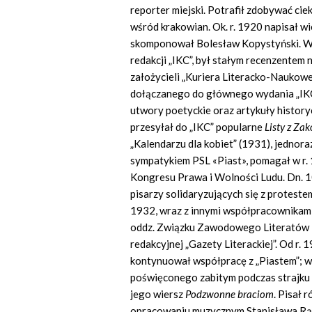
reporter miejski.
Potrafił zdobywać cie
wśród krakowian. Ok. r. 1920 napisał w
skomponował Bolesław Kopystyński. W 
redakcji „IKC”, był stałym recenzentem
założycieli „Kuriera Literacko-Naukow
dołączanego do głównego wydania „IKC”;
utwory poetyckie oraz artykuły historyc
przesyłał do „IKC” popularne
Listy z Za
„Kalendarzu dla kobiet” (1931), jedno
sympatykiem PSL «Piast», pomagał w r.
Kongresu Prawa i Wolności Ludu. Dn. 1
pisarzy solidaryzujących się z protest
1932, wraz z innymi współpracownikami
oddz. Związku Zawodowego Literatów P
redakcyjnej „Gazety Literackiej”. Od r
kontynuował współpracę z „Piastem”; w 
poświęconego zabitym podczas strajku c
jego wiersz
Podzwonne braciom
. Pisał 
opracowaniu muzycznym Stanisława Rącz