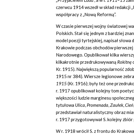
„Przyjacielem Ludu”, a w l. 1911–15 za
czerwcu 1914 wszedł w skład redakcji „IK
współpracy z „Nową Reformą”.
W czasie pierwszej wojny światowej wal
Polskich. Stał się jednym z bardziej z
model poezji tyrtejskiej, napisał słowa 
Krakowie podczas obchodów pierwszej 
Narodowego. Opublikował kilka wierszy
kilkakrotnie przedrukowywaną
Rokitn
ę
Kr. 1915). Największą popularność zdob
1915 nr 384). Wiersze legionowe zebr
1915
(Kr. 1916); były też one przedr
r. 1917 opublikował kolejny tom poetyck
większości ludzie marginesu społecznego:
tytułowa
Ulica
,
Promenada
,
Zau
ł
ek
,
Cie
ń
przedstawiał naturalistyczny obraz mias
r. 1917 przygotowywał S. kolejny zbiór 
W r. 1918 wrócił S. z frontu do Krakowa