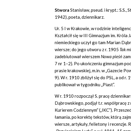
Stwora
Stanisław, pseud. i krypt.: S.S., St
1942), poeta, dziennikarz.
Ur. 5 I w Krakowie, w rodzinie inteligen
Kształcił się w III Gimnazjum im. Króla
niemieckiego uczył go tam Marian Dąbr
wiersze; do jego utworu z r. 1905
Tak mi
zadebiutował wierszem
Nowa pie
śń
zami
7 nr 1–2). Po ukończeniu gimnazjum pod
prasie krakowskiej, m.in. w „Gazecie Po
9). W r. 1910 zbliżył się do PSL, a od r
publikował w tygodniku „Piast”.
W r. 1910 rozpoczął S. pracę dziennik
Dąbrowskiego, podjął t.r. współpracę 
Kurierem Codziennym” („IKC”). Przeszed
łamania, po korektę tekstów, którą zajm
wiersze, artykuły, felietony i recenzje.