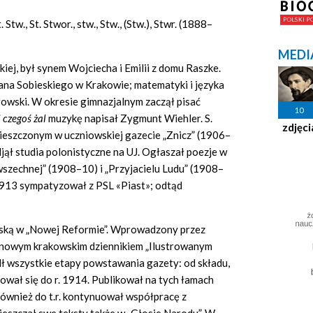
. Stw., St. Stwor., stw., Stw., (Stw.), Stwr. (1888–
MEDI
ckiej, był synem Wojciecha i Emilii z domu Raszke.
 Jana Sobieskiego w Krakowie; matematyki i języka
owski. W okresie gimnazjalnym zaczął pisać
10
 czego
ś
ż
al
muzykę napisał Zygmunt Wiehler. S.
zdjęci
eszczonym w uczniowskiej gazecie „Znicz” (1906–
jął studia polonistyczne na UJ. Ogłaszał poezje w
wszechnej” (1908–10) i „Przyjacielu Ludu” (1908–
. 1913 sympatyzował z PSL «Piast»; odtąd
arską w „Nowej Reformie”. Wprowadzony przez
z nowym krakowskim dziennikiem „Ilustrowanym
ł wszystkie etapy powstawania gazety: od składu,
ował się do r. 1914. Publikował na tych łamach
 Również do t.r. kontynuował współpracę z