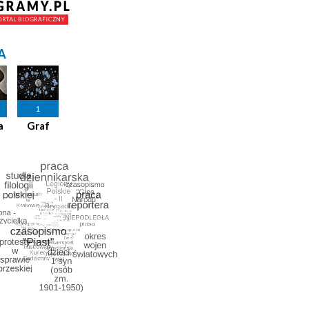
A
1
a
Graf