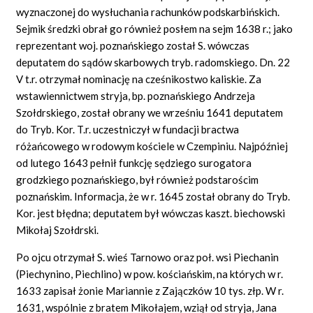
wyznaczonej do wysłuchania rachunków podskarbińskich.
Sejmik średzki obrał go również posłem na sejm 1638 r.; jako
reprezentant woj. poznańskiego został S. wówczas
deputatem do sądów skarbowych tryb. radomskiego. Dn. 22
V t.r. otrzymał nominację na cześnikostwo kaliskie. Za
wstawiennictwem stryja, bp. poznańskiego Andrzeja
Szołdrskiego, został obrany we wrześniu 1641 deputatem
do Tryb. Kor. T.r. uczestniczył w fundacji bractwa
różańcowego w rodowym kościele w Czempiniu. Najpóźniej
od lutego 1643 pełnił funkcję sędziego surogatora
grodzkiego poznańskiego, był również podstarościm
poznańskim. Informacja, że w r. 1645 został obrany do Tryb.
Kor. jest błędna; deputatem był wówczas kaszt. biechowski
Mikołaj Szołdrski.
Po ojcu otrzymał S. wieś Tarnowo oraz poł. wsi Piechanin
(Piechynino, Piechlino) w pow. kościańskim, na których w r.
1633 zapisał żonie Mariannie z Zajączków 10 tys. złp. W r.
1631, wspólnie z bratem Mikołajem, wziął od stryja, Jana