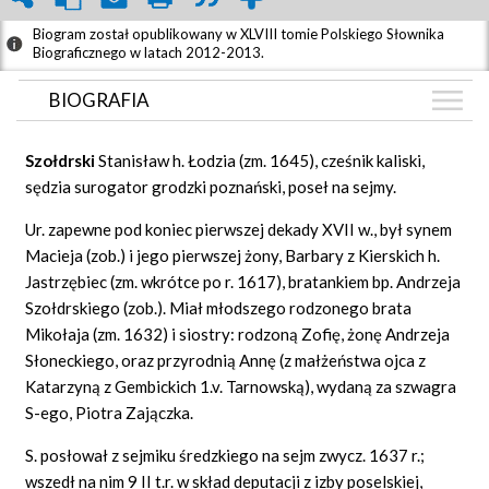
Biogram został opublikowany w XLVIII tomie Polskiego Słownika
Biograficznego w latach 2012-2013.
BIOGRAFIA
BIOGRAFIA
Szoł
drski
Stanisław h. Łodzia (zm. 1645), cześnik kaliski,
GRAF POWIĄZAŃ
sędzia surogator grodzki poznański, poseł na sejmy.
DYSKUSJA
Ur. zapewne pod koniec pierwszej dekady XVII w., był synem
Macieja (zob.) i jego pierwszej żony, Barbary z Kierskich h.
Jastrzębiec (zm. wkrótce po r. 1617), bratankiem bp. Andrzeja
Szołdrskiego (zob.). Miał młodszego rodzonego brata
Mikołaja (zm. 1632) i siostry: rodzoną Zofię, żonę Andrzeja
Słoneckiego, oraz przyrodnią Annę (z małżeństwa ojca z
Katarzyną z Gembickich 1.v. Tarnowską), wydaną za szwagra
S-ego, Piotra Zajączka.
S. posłował z sejmiku średzkiego na sejm zwycz. 1637 r.;
wszedł na nim 9 II t.r. w skład deputacji z izby poselskiej,