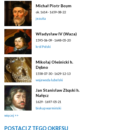
Michał Piotr Boym
ok. 1614 - 1659-08-22
jezuita
Władysław IV (Waza)
1595-06-09 - 1648-05-20
król Polski
Mikołaj Oleśnicki h.
Dębno
1558-07-30 - 1629-12-13
wojewoda lubelski
Jan Stanisław Zbąski h.
Nałęcz
1629 - 1697-05-21
biskup warmiński
więcej
POSTACI Z TEGO OKRESU