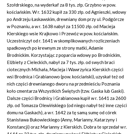
Szołdrskiego, na wyderkaf za 8 tys. złp. Grzybno w pow.
kościańskim. W r. 1632 kupił za 330 złp. od Agnieszki, wdowy
po Andrzeju Łaskawskim, drewniany dom przy ul. Podgórcze
w Poznaniu, a w r. 1638 nabył za 11500 złp. od Macieja
Kierskiego wsie Krajkowo i Przewóz w pow. kościańskim.
Uczestniczył od r. 1641 w skomplikowanych rozliczeniach
spadkowych po krewnym ze strony matki, Adamie
Brodnickim. Korzystając z poparcia wdowy po Brodnickim,
Elżbiety z Cieleckich, nabył za 7 tys. złp. od swych braci
ciotecznych Michała, Macieja i Wawrzyńca Kierskich części
wsi Brodnica i Grabianowo (pow. kościański), uzyskał też od
nich części drewnianego dworu na przedmieściu Poznania
koło cmentarza Wszystkich Świętych (tzw. Gaska lub Gaski).
Dalsze części Brodnicy i Grabianowa kupił w r. 1641 za 2600
złp. od Tomasza Olewińskiego (od niego nabył też inne części
domu na Gaskach), a w r. 1642 za tę samą sumę od córek
Stanisława Bukowieckiego (Anny, Marianny, Katarzyny i
Konstancji) oraz Marianny z Kierskich. Dobra te sprzedał w r.
1644 za 23 tys. złp. drugiemu mężowi Elżbiety z Cieleckich,