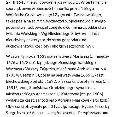
27 III 1645; nie żył dowodnie już w lipcu t.r. W testamencie,
sporządzonym w obecności kanonika poznańskiego
Wojciecha Grzybowskiego i Zygmunta Twardowskiego,
także posła na sejm t.r., wyznaczył S. opiekunów dla swego
potomstwa i zobowiązał żonę do uwolnienia z poddaństwa
Michała Wolskiego. Wg Niesieckiego S. był «w sądach
nieuchybny dekretysta, dozorny gospodarz, na
duchowieństwo, kościoły i ubogich szczodrobliwy».
W zawartym ok. r. 1633 małżeństwie z Marianną (zm. między
1676 a 1678), córką sędziego ziemskiego kaliskiego
Wacława z Wrzący Zajączka, miał S. syna Andrzeja (zm. 6 X
1703 w Czempiniu), posła na pierwszy sejm 1666 r., kaszt.
biechowskiego od ok. r. 1692, oraz córki: Dorotę Teresę (zm.
1681?), żonę Stanisława Grodzieckiego, syna kaszt.
międzyrzeckiego Adama (zob.), i Katarzynę (zm. po 1686),
wydaną za kaszt. santockiego Adriana Miaskowskiego (zob.).
Obie córki otrzymały po 20 tys. złp. posagu. Być może córką
S-ego była też Anna, niezamężna ascetka. Przypisywana mu