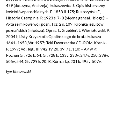
479 (dot. syna, Andrzeja); Łukaszewicz J., Opis historyczny
kościołów parochialnych, P. 1858 II 175; Ruszczyński F.,
Historia Czempinia, P. 1923 s. 7–8 (błędna geneal. i biogr.); –
Akta sejmikowe woj. pozn., I cz. 2 s. 109; Kronika jezuitów
poznańskich (młodsza), Oprac. L. Grzebień, J. Wiesiołowski, P.
2004 I; Listy Krzysztofa Opalińskiego do brata Łukasza
1641–1653, Wr. 1957; Teki Dworzaczka CD-ROM, Kórnik–
P. 1997; Vol. leg., III 942, IV 20, 39, 71, 110; – AP w P.:
Poznań Gr. 726 k. 64, Gr. 728 k. 133v, 233v, 247v, 250, 298v,
505v, 544, Gr. 729 k. 20; B. Kórn.: rkp. 201 k. 495v, 507v.
Igor Kraszewski