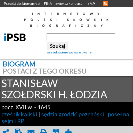
A
Przejdź do: biogramy.pl
FINA
zwiększ kontrast
A
A
wyszukiwanie zaawansowane
BIOGRAM
POSTACI Z TEGO OKRESU
STANISŁAW
SZOŁDRSKI H. ŁODZIA
pocz. XVII w.
-
1645
cześnik kaliski
|
sędzia grodzki poznański
|
poseł na
sejm I RP