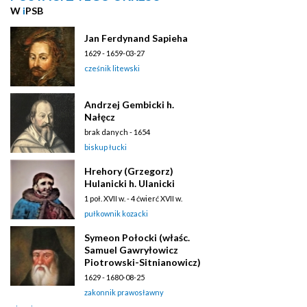
W
i
PSB
Jan Ferdynand Sapieha
1629 - 1659-03-27
cześnik litewski
Andrzej Gembicki h.
Nałęcz
brak danych - 1654
biskup łucki
Hrehory (Grzegorz)
Hulanicki h. Ulanicki
1 poł. XVII w. - 4 ćwierć XVII w.
pułkownik kozacki
Symeon Połocki (właśc.
Samuel Gawryłowicz
Piotrowski-Sitnianowicz)
1629 - 1680-08-25
zakonnik prawosławny