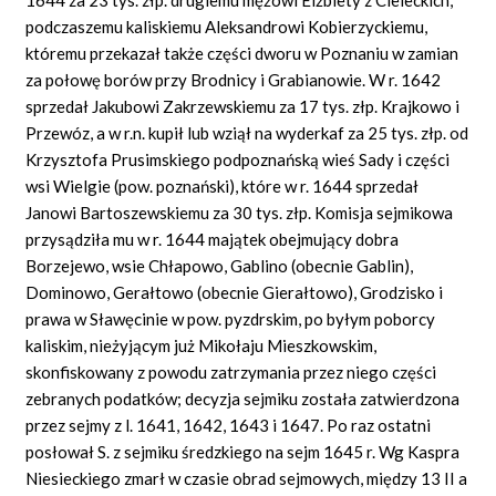
podczaszemu kaliskiemu Aleksandrowi Kobierzyckiemu,
któremu przekazał także części dworu w Poznaniu w zamian
za połowę borów przy Brodnicy i Grabianowie. W r. 1642
sprzedał Jakubowi Zakrzewskiemu za 17 tys. złp. Krajkowo i
Przewóz, a w r.n. kupił lub wziął na wyderkaf za 25 tys. złp. od
Krzysztofa Prusimskiego podpoznańską wieś Sady i części
wsi Wielgie (pow. poznański), które w r. 1644 sprzedał
Janowi Bartoszewskiemu za 30 tys. złp. Komisja sejmikowa
przysądziła mu w r. 1644 majątek obejmujący dobra
Borzejewo, wsie Chłapowo, Gablino (obecnie Gablin),
Dominowo, Gerałtowo (obecnie Gierałtowo), Grodzisko i
prawa w Sławęcinie w pow. pyzdrskim, po byłym poborcy
kaliskim, nieżyjącym już Mikołaju Mieszkowskim,
skonfiskowany z powodu zatrzymania przez niego części
zebranych podatków; decyzja sejmiku została zatwierdzona
przez sejmy z l. 1641, 1642, 1643 i 1647. Po raz ostatni
posłował S. z sejmiku średzkiego na sejm 1645 r. Wg Kaspra
Niesieckiego zmarł w czasie obrad sejmowych, między 13 II a