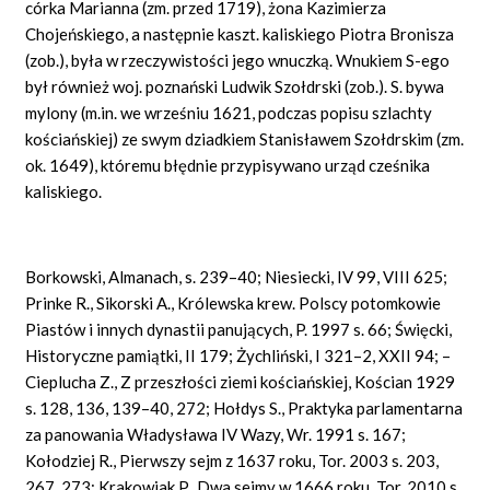
córka Marianna (zm. przed 1719), żona Kazimierza
Chojeńskiego, a następnie kaszt. kaliskiego Piotra Bronisza
(zob.), była w rzeczywistości jego wnuczką. Wnukiem S-ego
był również woj. poznański Ludwik Szołdrski (zob.). S. bywa
mylony (m.in. we wrześniu 1621, podczas popisu szlachty
kościańskiej) ze swym dziadkiem Stanisławem Szołdrskim (zm.
ok. 1649), któremu błędnie przypisywano urząd cześnika
kaliskiego.
Borkowski, Almanach, s. 239–40; Niesiecki, IV 99, VIII 625;
Prinke R., Sikorski A., Królewska krew. Polscy potomkowie
Piastów i innych dynastii panujących, P. 1997 s. 66; Święcki,
Historyczne pamiątki, II 179; Żychliński, I 321–2, XXII 94; –
Cieplucha Z., Z przeszłości ziemi kościańskiej, Kościan 1929
s. 128, 136, 139–40, 272; Hołdys S., Praktyka parlamentarna
za panowania Władysława IV Wazy, Wr. 1991 s. 167;
Kołodziej R., Pierwszy sejm z 1637 roku, Tor. 2003 s. 203,
267, 273; Krakowiak P., Dwa sejmy w 1666 roku, Tor. 2010 s.