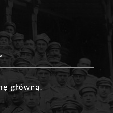
Y
onę główną
.