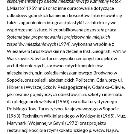
eksperymentalnego osiedla mieszkaniowego Kamienny Potok
(„Miasto” 1959 nr 6) oraz inne opracowania dotyczące
odbudowy gdańskich kamienic i kościołów. Interesował się
także zagadnieniem integracji plastyki i architektury we
współczesnej sztuce. Nieopublikowana pozostała praca
Systematyka programowania i projektowania miejskich
zespołów mieszkaniowych
(1974), wykonana wspólnie z
Wiesławem Gruszkowskim na zlecenie Inst. Geografii PAN w
Warszawie. S. był autorem wysoko cenionych projektów
architektonicznych, zarówno całych kompleksów
mieszkalnych, m.in. osiedla mieszkaniowego Brodwino w
Sopocie, oraz osiedli akademickich Politechn. Gdań. przy ul.
Hibnera i Wyższej Szkoły Pedagogicznej w Gdańsku-Oliwie,
jak również pojedynczych obiektów, m.in. szkoły i internatu
dla pielęgniarek w Gdyni (1960), ośrodka turystycznego
Polskiego Tow. Turystyczno-Krajoznawczego w Sopocie
(1963), Technikum Wikliniarskiego w Kwidzynie (1965), Muz.
Marynarki Wojennej w Gdyni (1972) oraz projektu
restauracji kościoła rzymskokatolickiego p. wezw. Najśw.