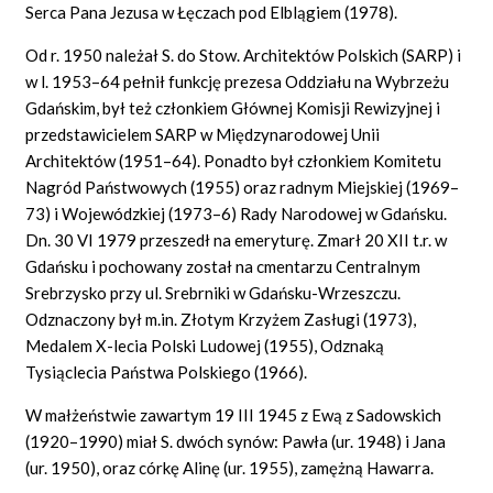
Serca Pana Jezusa w Łęczach pod Elblągiem (1978).
Od r. 1950 należał S. do Stow. Architektów Polskich (SARP) i
w l. 1953–64 pełnił funkcję prezesa Oddziału na Wybrzeżu
Gdańskim, był też członkiem Głównej Komisji Rewizyjnej i
przedstawicielem SARP w Międzynarodowej Unii
Architektów (1951–64). Ponadto był członkiem Komitetu
Nagród Państwowych (1955) oraz radnym Miejskiej (1969–
73) i Wojewódzkiej (1973–6) Rady Narodowej w Gdańsku.
Dn. 30 VI 1979 przeszedł na emeryturę. Zmarł 20 XII t.r. w
Gdańsku i pochowany został na cmentarzu Centralnym
Srebrzysko przy ul. Srebrniki w Gdańsku-Wrzeszczu.
Odznaczony był m.in. Złotym Krzyżem Zasługi (1973),
Medalem X-lecia Polski Ludowej (1955), Odznaką
Tysiąclecia Państwa Polskiego (1966).
W małżeństwie zawartym 19 III 1945 z Ewą z Sadowskich
(1920–1990) miał S. dwóch synów: Pawła (ur. 1948) i Jana
(ur. 1950), oraz córkę Alinę (ur. 1955), zamężną Hawarra.