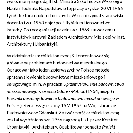
wyróżnioną nagrodą III st. Ministra Szkolnictwa Wyższego,
Nauki i Techniki. Na podstawie tej pracy uzyskał 20 VI 1966
tytuł doktora nauk technicznych. W r.n. otrzymał stanowisko
docenta i w r. 1968 objął po J. Rybickim kierownictwo
katedry. Po reorganizacji uczelni w r. 1969 i utworzeniu
instytutów kierował Zakładem Architektury Miejskiej w Inst.
Architektury i Urbanistyki.
W działalności architektonicznej S. koncentrował się
głównie na problemach budownictwa mieszkalnego.
Opracował jako jeden z pierwszych w Polsce metodę
uprzemysłowienia budownictwa mieszkaniowego i
usługowego, m.in. w pracach
Uprzemysłowienie budownictwa
mieszkaniowego w osiedlu Gdańsk-Północ
(1954, mszp.) i
Kierunki uprzemysłowienia budownictwa mieszkaniowego w
Polsce
(referat wygłoszony 15 V 1955 na Woj. Naradzie
Budownictwa w Gdańsku). Za twórczość architektoniczną
został wyróżniony w r. 1956 nagrodą II st. przez Komitet
Urbanistyki i Architektury. Opublikował ponadto
Projekt