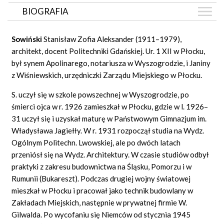
BIOGRAFIA
BIOGRAFIA
Sowiński
Stanisław Zofia Aleksander (1911–1979),
GRAF POWIĄZAŃ
architekt, docent Politechniki Gdańskiej. Ur. 1 XII w Płocku,
był synem Apolinarego, notariusza w Wyszogrodzie, i Janiny
DYSKUSJA
z Wiśniewskich, urzędniczki Zarządu Miejskiego w Płocku.
Mapa
S. uczył się w szkole powszechnej w Wyszogrodzie, po
śmierci ojca w r. 1926 zamieszkał w Płocku, gdzie w l. 1926–
31 uczył się i uzyskał maturę w Państwowym Gimnazjum im.
Władysława Jagiełły. W r. 1931 rozpoczął studia na Wydz.
Ogólnym Politechn. Lwowskiej, ale po dwóch latach
przeniósł się na Wydz. Architektury. W czasie studiów odbył
praktyki z zakresu budownictwa na Śląsku, Pomorzu i w
Rumunii (Bukareszt). Podczas drugiej wojny światowej
mieszkał w Płocku i pracował jako technik budowlany w
Zakładach Miejskich, następnie w prywatnej firmie W.
Gilwalda. Po wycofaniu się Niemców od stycznia 1945