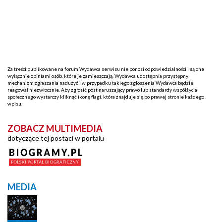
Za treści publikowane na forum Wydawca serwisu nie ponosi odpowiedzialności i są one
wyłącznie opiniami osób, które je zamieszczają. Wydawca udostępnia przystępny
mechanizm zgłaszania nadużyć i w przypadku takiego zgłoszenia Wydawca będzie
reagował niezwłocznie. Aby zgłosić post naruszający prawo lub standardy współżycia
społecznego wystarczy kliknąć ikonę flagi, która znajduje się po prawej stronie każdego
wpisu.
ZOBACZ MULTIMEDIA
dotyczące tej postaci w portalu
MEDIA