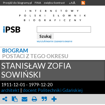
A
Przejdź do: biogramy.pl
FINA
zwiększ kontrast
A
A
wyszukiwanie zaawansowane
BIOGRAM
POSTACI Z TEGO OKRESU
STANISŁAW ZOFIA
SOWIŃSKI
1911-12-01
-
1979-12-20
architekt
|
docent Politechniki Gdańskiej