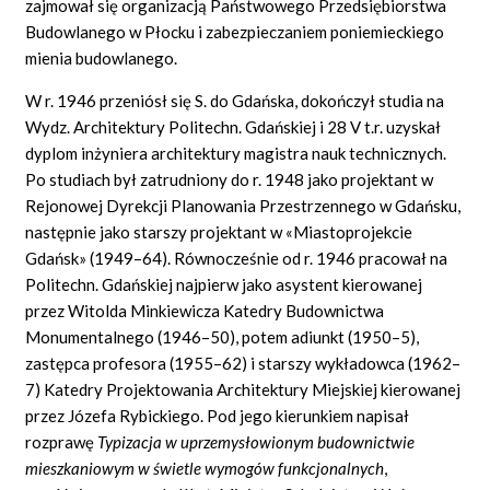
zajmował się organizacją Państwowego Przedsiębiorstwa
Budowlanego w Płocku i zabezpieczaniem poniemieckiego
mienia budowlanego.
W r. 1946 przeniósł się S. do Gdańska, dokończył studia na
Wydz. Architektury Politechn. Gdańskiej i 28 V t.r. uzyskał
dyplom inżyniera architektury magistra nauk technicznych.
Po studiach był zatrudniony do r. 1948 jako projektant w
Rejonowej Dyrekcji Planowania Przestrzennego w Gdańsku,
następnie jako starszy projektant w «Miastoprojekcie
Gdańsk» (1949–64). Równocześnie od r. 1946 pracował na
Politechn. Gdańskiej najpierw jako asystent kierowanej
przez Witolda Minkiewicza Katedry Budownictwa
Monumentalnego (1946–50), potem adiunkt (1950–5),
zastępca profesora (1955–62) i starszy wykładowca (1962–
7) Katedry Projektowania Architektury Miejskiej kierowanej
przez Józefa Rybickiego. Pod jego kierunkiem napisał
rozprawę
Typizacja w uprzemysłowionym budownictwie
mieszkaniowym w świetle wymogów funkcjonalnych
,