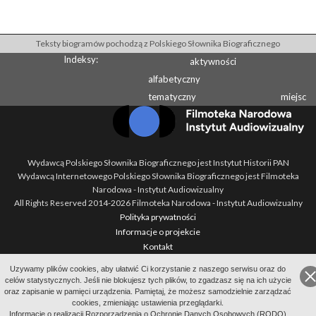
Teksty biogramów pochodzą z Polskiego Słownika Biograficznego
Indeksy:
aktywności
alfabetyczny
tematyczny
miejsc
Wydawcą Polskiego Słownika Biograficznego jest Instytut Historii PAN
Wydawcą Internetowego Polskiego Słownika Biograficznego jest Filmoteka
Narodowa - Instytut Audiowizualny
All Rights Reserved 2014-
2026
Filmoteka Narodowa - Instytut Audiowizualny
Polityka prywatności
Informacje o projekcie
Kontakt
Regulamin
Uzywamy plików cookies, aby ułatwić Ci korzystanie z naszego serwisu oraz do
Mapa strony
celów statystycznych. Jeśli nie blokujesz tych plików, to zgadzasz się na ich użycie
BIP
oraz zapisanie w pamięci urządzenia. Pamiętaj, że możesz samodzielnie zarządzać
cookies, zmieniając ustawienia przeglądarki.
Wersja: 1.2.0
Informację o realizacji Rozporządzenia o Ochronie Danych Osobowych (RODO)