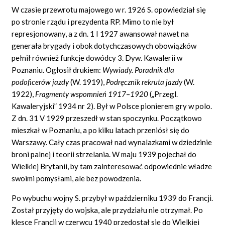
W czasie przewrotu majowego w r. 1926 S. opowiedział się
po stronie rządu i prezydenta RP. Mimo to nie był
represjonowany, a z dn. 1 I 1927 awansował nawet na
generała brygady i obok dotychczasowych obowiązków
pełnił również funkcje dowódcy 3. Dyw. Kawalerii w
Poznaniu. Ogłosił drukiem:
Wywiady. Poradnik dla
podoficerów jazdy
(W. 1919),
Podręcznik rekruta jazdy
(W.
1922),
Fragmenty wspomnień 1917
–
1920
(„Przegl.
Kawaleryjski” 1934 nr 2). Był w Polsce pionierem gry w polo.
Z dn. 31 V 1929 przeszedł w stan spoczynku. Początkowo
mieszkał w Poznaniu, a po kilku latach przeniósł się do
Warszawy. Cały czas pracował nad wynalazkami w dziedzinie
broni palnej i teorii strzelania. W maju 1939 pojechał do
Wielkiej Brytanii, by tam zainteresować odpowiednie władze
swoimi pomysłami, ale bez powodzenia.
Po wybuchu wojny S. przybył w październiku 1939 do Francji.
Został przyjęty do wojska, ale przydziału nie otrzymał. Po
klęsce Francji w czerwcu 1940 przedostał się do Wielkiej