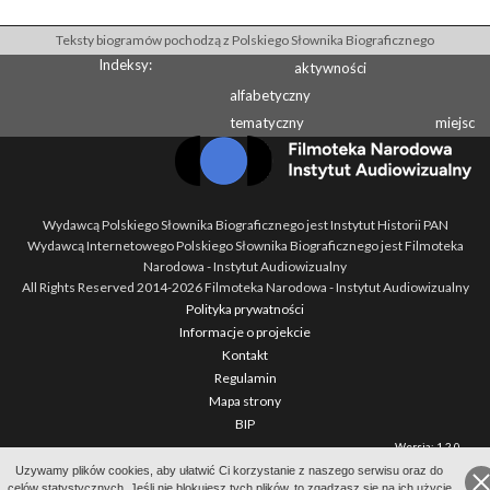
Teksty biogramów pochodzą z Polskiego Słownika Biograficznego
Indeksy:
aktywności
alfabetyczny
tematyczny
miejsc
Wydawcą Polskiego Słownika Biograficznego jest Instytut Historii PAN
Wydawcą Internetowego Polskiego Słownika Biograficznego jest Filmoteka
Narodowa - Instytut Audiowizualny
All Rights Reserved 2014-
2026
Filmoteka Narodowa - Instytut Audiowizualny
Polityka prywatności
Informacje o projekcie
Kontakt
Regulamin
Mapa strony
BIP
Wersja: 1.2.0
Uzywamy plików cookies, aby ułatwić Ci korzystanie z naszego serwisu oraz do
celów statystycznych. Jeśli nie blokujesz tych plików, to zgadzasz się na ich użycie