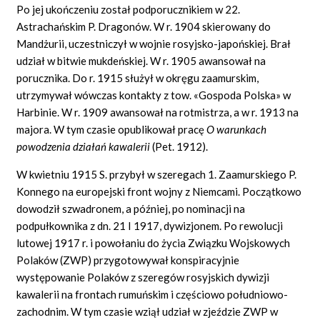
Po jej ukończeniu został podporucznikiem w 22.
Astrachańskim P. Dragonów. W r. 1904 skierowany do
Mandżurii, uczestniczył w wojnie rosyjsko-japońskiej. Brał
udział w bitwie mukdeńskiej. W r. 1905 awansował na
porucznika. Do r. 1915 służył w okręgu zaamurskim,
utrzymywał wówczas kontakty z tow. «Gospoda Polska» w
Harbinie. W r. 1909 awansował na rotmistrza, a w r. 1913 na
majora. W tym czasie opublikował pracę
O warunkach
powodzenia działań kawalerii
(Pet. 1912).
W kwietniu 1915 S. przybył w szeregach 1. Zaamurskiego P.
Konnego na europejski front wojny z Niemcami. Początkowo
dowodził szwadronem, a później, po nominacji na
podpułkownika z dn. 21 I 1917, dywizjonem. Po rewolucji
lutowej 1917 r. i powołaniu do życia Związku Wojskowych
Polaków (ZWP) przygotowywał konspiracyjnie
występowanie Polaków z szeregów rosyjskich dywizji
kawalerii na frontach rumuńskim i częściowo południowo-
zachodnim. W tym czasie wziął udział w zjeździe ZWP w