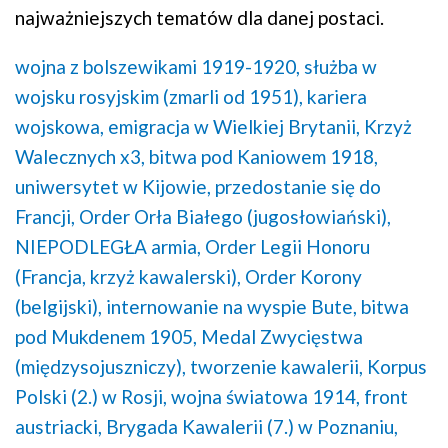
najważniejszych tematów dla danej postaci.
wojna z bolszewikami 1919-1920,
służba w
wojsku rosyjskim (zmarli od 1951),
kariera
wojskowa,
emigracja w Wielkiej Brytanii,
Krzyż
Walecznych x3,
bitwa pod Kaniowem 1918,
uniwersytet w Kijowie,
przedostanie się do
Francji,
Order Orła Białego (jugosłowiański),
NIEPODLEGŁA armia,
Order Legii Honoru
(Francja, krzyż kawalerski),
Order Korony
(belgijski),
internowanie na wyspie Bute,
bitwa
pod Mukdenem 1905,
Medal Zwycięstwa
(międzysojuszniczy),
tworzenie kawalerii,
Korpus
Polski (2.) w Rosji,
wojna światowa 1914,
front
austriacki,
Brygada Kawalerii (7.) w Poznaniu,