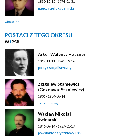
1890-12-12 - 1974-01-31
nauczyciel akademicki
więcej
POSTACI Z TEGO OKRESU
W
i
PSB
Artur Walenty Hausner
1869-11-11 - 1941-09-16
polityk socjalistyczny
Zbigniew Staniewicz
(Gozdawa-Staniewicz)
1906 - 1934-05-14
aktor filmowy
Wacław Mikołaj
Swinarski
1846-09-14 - 1927-01-17
powstaniec styczniowy 1863