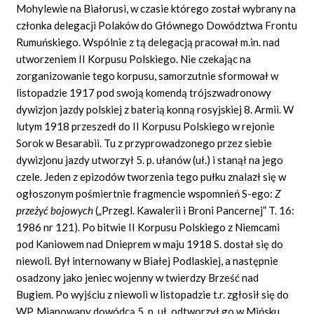
Mohylewie na Białorusi, w czasie którego został wybrany na
członka delegacji Polaków do Głównego Dowództwa Frontu
Rumuńskiego. Wspólnie z tą delegacją pracował m.in. nad
utworzeniem II Korpusu Polskiego. Nie czekając na
zorganizowanie tego korpusu, samorzutnie sformował w
listopadzie 1917 pod swoją komendą trójszwadronowy
dywizjon jazdy polskiej z baterią konną rosyjskiej 8. Armii. W
lutym 1918 przeszedł do II Korpusu Polskiego w rejonie
Sorok w Besarabii. Tu z przyprowadzonego przez siebie
dywizjonu jazdy utworzył 5. p. ułanów (uł.) i stanął na jego
czele. Jeden z epizodów tworzenia tego pułku znalazł się w
ogłoszonym pośmiertnie fragmencie wspomnień S-ego:
Z
przeżyć bojowych
(„Przegl. Kawalerii i Broni Pancernej” T. 16:
1986 nr 121). Po bitwie II Korpusu Polskiego z Niemcami
pod Kaniowem nad Dnieprem w maju 1918 S. dostał się do
niewoli. Był internowany w Białej Podlaskiej, a następnie
osadzony jako jeniec wojenny w twierdzy Brześć nad
Bugiem. Po wyjściu z niewoli w listopadzie t.r. zgłosił się do
WP. Mianowany dowódcą 5. p. uł. odtworzył go w Mińsku