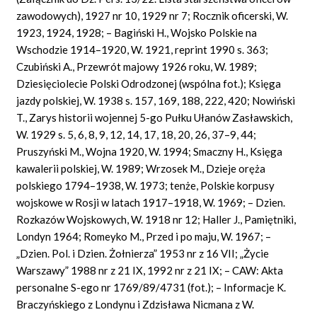
zawodowych), 1927 nr 10, 1929 nr 7; Rocznik oficerski, W.
1923, 1924, 1928; – Bagiński H., Wojsko Polskie na
Wschodzie 1914–1920, W. 1921, reprint 1990 s. 363;
Czubiń
s
ki A., Przewrót majowy 1926 roku, W. 1989;
Dziesięciolecie Polski Odrodzonej (wspólna fot.); Księga
jazdy polskiej, W. 1938 s. 157, 169, 188, 222, 420; Nowiński
T.,
Zarys historii wojennej 5-go Pułku Ułanów Zasławskich,
W. 1929 s. 5, 6, 8, 9, 12, 14, 17, 18, 20, 26, 37–9, 44;
Pruszyński M., Wojna 1920, W. 1994; Smaczny H., Księga
kawalerii polskiej, W. 1989; Wrzosek M., Dzieje oręża
polskiego 1794–1938, W. 1973; tenże, Polskie korpusy
wojskowe w Rosji w latach 1917–1918, W. 1969; – Dzien.
Rozkazów Wojskowych, W. 1918 nr 12; Haller J., Pamiętniki,
Londyn 1964; Ro
m
e
yk
o
M.,
Przed i po maju, W. 1967; –
„Dzien. Pol. i Dzien. Żołnierza” 1953 nr z 16 VII; „Życie
Warszawy” 1988 nr z 21 IX, 1992 nr z 21 IX; – CAW: Akta
personalne S-ego nr 1769/89/4731 (fot.); – Informacje K.
Braczyńskiego z Londynu i Zdzisława Nicmana z W.