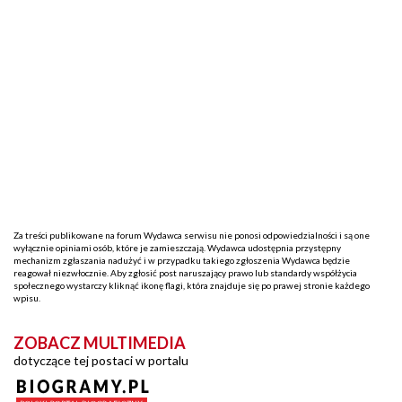
Za treści publikowane na forum Wydawca serwisu nie ponosi odpowiedzialności i są one
wyłącznie opiniami osób, które je zamieszczają. Wydawca udostępnia przystępny
mechanizm zgłaszania nadużyć i w przypadku takiego zgłoszenia Wydawca będzie
reagował niezwłocznie. Aby zgłosić post naruszający prawo lub standardy współżycia
społecznego wystarczy kliknąć ikonę flagi, która znajduje się po prawej stronie każdego
wpisu.
ZOBACZ MULTIMEDIA
dotyczące tej postaci w portalu