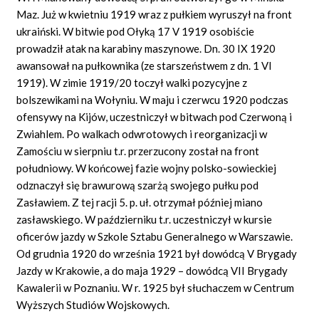
Maz. Już w kwietniu 1919 wraz z pułkiem wyruszył na front
ukraiński. W bitwie pod Ołyką 17 V 1919 osobiście
prowadził atak na karabiny maszynowe. Dn. 30 IX 1920
awansował na pułkownika (ze starszeństwem z dn. 1 VI
1919). W zimie 1919/20 toczył walki pozycyjne z
bolszewikami na Wołyniu. W maju i czerwcu 1920 podczas
ofensywy na Kijów, uczestniczył w bitwach pod Czerwoną i
Zwiahlem. Po walkach odwrotowych i reorganizacji w
Zamościu w sierpniu t.r. przerzucony został na front
południowy. W końcowej fazie wojny polsko-sowieckiej
odznaczył się brawurową szarżą swojego pułku pod
Zasławiem. Z tej racji 5. p. uł. otrzymał później miano
zasławskiego. W październiku t.r. uczestniczył w kursie
oficerów jazdy w Szkole Sztabu Generalnego w Warszawie.
Od grudnia 1920 do września 1921 był dowódcą V Brygady
Jazdy w Krakowie, a do maja 1929 – dowódcą VII Brygady
Kawalerii w Poznaniu. W r. 1925 był słuchaczem w Centrum
Wyższych Studiów Wojskowych.