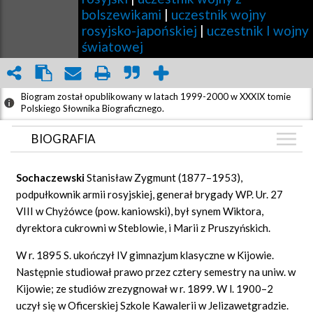
bolszewikami
|
uczestnik wojny
rosyjsko-japońskiej
|
uczestnik I wojny
światowej
Biogram został opublikowany w latach 1999-2000 w XXXIX tomie
Polskiego Słownika Biograficznego.
BIOGRAFIA
BIOGRAFIA
Sochaczewski
Stanisław Zygmunt (1877–1953),
ZDJĘCIA
podpułkownik armii rosyjskiej, generał brygady WP. Ur. 27
(5)
VIII w Chyżówce (pow. kaniowski), był synem Wiktora,
GRAF POWIĄZAŃ
dyrektora cukrowni w Steblowie, i Marii z Pruszyńskich.
DYSKUSJA
W r. 1895 S. ukończył IV gimnazjum klasyczne w Kijowie.
Mapa
Następnie studiował prawo przez cztery semestry na uniw. w
Kijowie; ze studiów zrezygnował w r. 1899. W l. 1900–2
uczył się w Oficerskiej Szkole Kawalerii w Jelizawetgradzie.