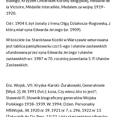
Białego, Krzyżem Oficerskim Korony Belgijskiej,
Médaille
de
la
Victoire, Médaille Interalliée,
Medalem za wojnę 1919–
1920.
Od
r. 1904
S.
był żonaty z Ireną Olgą Działosza-Rogowską, z
którą miał syna Edwarda Jerzego (ur. 1909).
W kościele św. Stanisława Kostki w Warszawie wmurowana
jest tablica pamiątkowa ku czci S-ego i ułanów zasławskich
ufundowana przez syna Edwarda Jerzego i ułanów
zasławskich w r. 1987 w 70. rocznicę powstania 5. P. Ułanów
Zasławskich.
Enc. Wojsk., VII; Kryska-Karski–Żurakowski, Generałowie
[Wyd. 2], W. 1991 (fot.); Łoza, Czy wiesz, kto to jest?;
Stawecki
P.,
Słownik biograficzny generałów Wojska
Polskiego 1918–1939, W. 1994; Dzien. Personalny
MSWojsk., W. 1920 nr 39, 1921 nr 7, s. 296, 1922 nr 13
(Załącznik do Dz. Pers. 13/22. Lista starszeństwa oficerów