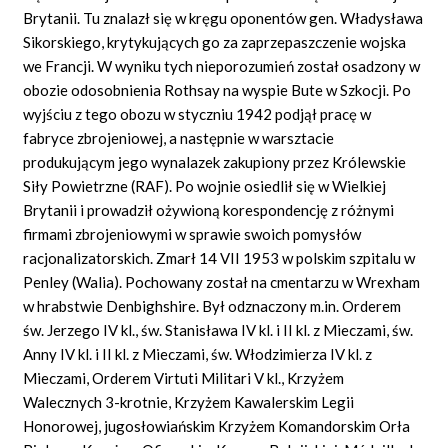
Brytanii. Tu znalazł się w kręgu oponentów gen. Władysława
Sikorskiego, krytykujących go za zaprzepaszczenie wojska
we Francji. W wyniku tych nieporozumień został osadzony w
obozie odosobnienia Rothsay na wyspie Bute w Szkocji. Po
wyjściu z tego obozu w styczniu 1942 podjął pracę w
fabryce zbrojeniowej, a następnie w warsztacie
produkującym jego wynalazek zakupiony przez Królewskie
Siły Powietrzne (RAF). Po wojnie osiedlił się w Wielkiej
Brytanii i prowadził ożywioną korespondencję z różnymi
firmami zbrojeniowymi w sprawie swoich pomysłów
racjonalizatorskich. Zmarł 14 VII 1953 w polskim szpitalu w
Penley (Walia). Pochowany został na cmentarzu w Wrexham
w hrabstwie Denbighshire. Był odznaczony m.in. Orderem
św. Jerzego IV kl., św. Stanisława IV
kl.
i II kl. z Mieczami, św.
Anny IV
kl.
i II kl. z Mieczami, św. Włodzimierza IV kl. z
Mieczami, Orderem Virtuti
Militari
V kl., Krzyżem
Walecznych 3-krotnie, Krzyżem Kawalerskim Legii
Honorowej, jugosłowiańskim Krzyżem Komandorskim Orła