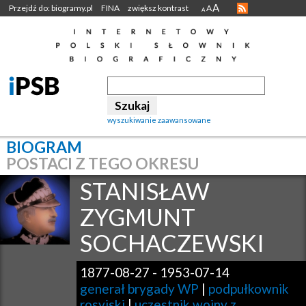
A
Przejdź do: biogramy.pl
FINA
zwiększ kontrast
A
A
wyszukiwanie zaawansowane
BIOGRAM
POSTACI Z TEGO OKRESU
STANISŁAW
ZYGMUNT
SOCHACZEWSKI
1877-08-27
-
1953-07-14
generał brygady WP
|
podpułkownik
rosyjski
|
uczestnik wojny z