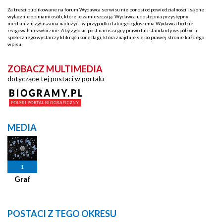
Za treści publikowane na forum Wydawca serwisu nie ponosi odpowiedzialności i są one
wyłącznie opiniami osób, które je zamieszczają. Wydawca udostępnia przystępny
mechanizm zgłaszania nadużyć i w przypadku takiego zgłoszenia Wydawca będzie
reagował niezwłocznie. Aby zgłosić post naruszający prawo lub standardy współżycia
społecznego wystarczy kliknąć ikonę flagi, która znajduje się po prawej stronie każdego
wpisu.
ZOBACZ MULTIMEDIA
dotyczące tej postaci w portalu
MEDIA
1
Graf
POSTACI Z TEGO OKRESU