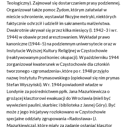
Teologiczny). Zajmował się dostarczaniem prasy podziemnej.
Organizował także pomoc Żydom, którym załatwiał w
mieście schronienie, wystawiał fikcyjne metryki, niektórych
faktycznie ochrzcił i udzielił im sakramentu małżeństwa.
Dwukrotnie ukrywał się przez kilka miesięcy (l. 1942–3 i w r.
1944) w obawie przed aresztowaniem. Wykładał prawo
kanoniczne (1944–5) na podziemnym uniwersytecie oraz w
Instytucie Wyższej Kultury Religijnej w Częstochowie
(reaktywowanym pod koniec okupacji). W październiku 1944
zorganizował kwaterunek w Częstochowie dla członkiń
tworzonego «zgromadzenia», które po r. 1948 przyjęło
nazwę Instytutu Prymasowskiego (opiekował się nim prymas
Stefan Wyszyński). W r. 1944 powiadomił władze w
Londynie za pośrednictwem ppłk. Jana Mazurkiewicza o
grożącej klasztorowi ewakuacji do Wrocławia (mieli być
wywiezieni paulini, skarbiec i biblioteka z Jasnej Góry). Być
może z jego inicjatywy rozlokowano w Częstochowie
specjalne oddziały zgrupowania «Radosława» (J.
Mazurkiewicza), które miały za zadanie osłaniać klasztor