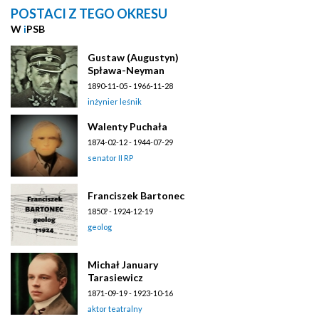
POSTACI Z TEGO OKRESU
W
i
PSB
Gustaw (Augustyn)
Spława-Neyman
1890-11-05 - 1966-11-28
inżynier leśnik
Walenty Puchała
1874-02-12 - 1944-07-29
senator II RP
Franciszek Bartonec
1850? - 1924-12-19
geolog
Michał January
Tarasiewicz
1871-09-19 - 1923-10-16
aktor teatralny