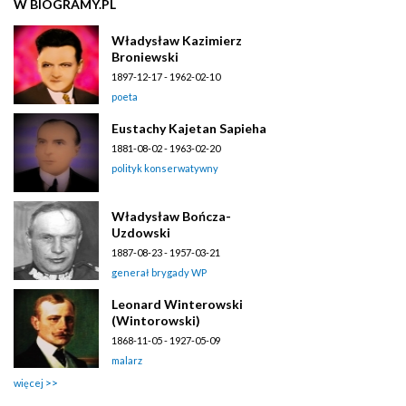
W BIOGRAMY.PL
Władysław Kazimierz
Broniewski
1897-12-17 - 1962-02-10
poeta
Eustachy Kajetan Sapieha
1881-08-02 - 1963-02-20
polityk konserwatywny
Władysław Bończa-
Uzdowski
1887-08-23 - 1957-03-21
generał brygady WP
Leonard Winterowski
(Wintorowski)
1868-11-05 - 1927-05-09
malarz
więcej