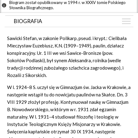
Biogram został opublikowany w 1994 r. w XXXV tomie Polskiego
Słownika Biograficznego.
BIOGRAFIA
BIOGRAFIA
Sawicki Stefan, w zakonie Polikarp, pseud. i krypt.: Cielibała
GRAF POWIĄZAŃ
Mieczysław Euzebiusz, K.N. (1909–1949), paulin, działacz
konspiracyjny. Ur. 1 III we wsi Sawice-Bronisze (pow.
DYSKUSJA
Sokołów Podlaski), był synem Aleksandra, rolnika (wedle
Mapa
tradycji rodzinnej zubożałego szlachcica zagrodowego), i
Rozalii z Sikorskich.
W l. 1924–8 S. uczył się w Gimnazjum św. Jacka w Krakowie, a
następnie wstąpił tu do nowicjatu paulinów na Skałce. Dn. 3
VIII 1929 złożył profesję. Kontynuował naukę w Gimnazjum
B. Nowodworskiego, w którym w r. 1931 zdał egzamin
maturalny. W l. 1931–4 studiował filozofię i teologię w
Instytucie Teologicznym Księży Misjonarzy w Krakowie.
Święcenia kapłańskie otrzymał 30 IX 1934, następnie