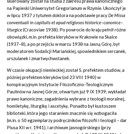
skierowany został na studia z zakresu prawa kanonicznego
na Papieski Uniwersytet Gregorianum w Rzymie. Ukończył je
w lipcu 1937 z tytułem doktora na podstawie pracy
De
Missa
conventuali
in capitulis et apud
religiosos
historice–
canonice
–
liturgice
(Cracoviae 1938). Po powrocie do kraju pełnił różne
obowiązki, m.in. prefekta kleryków w Krakowie na Skalce
(1937–8), a po przejściu w marcu 1938 na Jasną Górę, był
moderatorem Sodalicji Mariańskiej, spowiednikiem sercanek,
urszulanek i zmartwychwstanek.
W czasie okupacji niemieckiej został S. prefektem studiów, a
później prefektem kleryków (od 23 VIII 1940) w
konspiracyjnym Instytucie Filozoficzno-Teologicznym
Paulinów na Jasnej Górze, otwartym już 9 IX 1939; wykładał
prawo kanoniczne, zagadnienia wybrane z teologii moralnej,
homiletykę, liturgikę i ascetykę. Ponadto był kustoszem
biblioteki, która jego staraniem znacznie się wzbogaciła
(m.in. o 50 egzemplarzy podręczników filozofii i teologii – dar
Piusa XII w r. 1941), i archiwum jasnogórskiego (przy