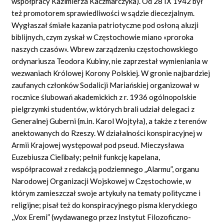
współpracy Kazimierza Kaczmarczyka). Od 28 IX 1942 był
też promotorem sprawiedliwości w sądzie diecezjalnym.
Wygłaszał śmiałe kazania patriotyczne pod osłoną aluzji
biblijnych, czym zyskał w Częstochowie miano «proroka
naszych czasów». Wbrew zarządzeniu częstochowskiego
ordynariusza Teodora Kubiny, nie zaprzestał wymieniania w
wezwaniach Królowej Korony Polskiej. W gronie najbardziej
zaufanych członków Sodalicji Mariańskiej organizował w
rocznice ślubowań akademickich z r. 1936 ogólnopolskie
pielgrzymki studentów, w których brali udział delegaci z
Generalnej Guberni (m.in. Karol Wojtyła), a także z terenów
anektowanych do Rzeszy. W działalności konspiracyjnej w
Armii Krajowej występował pod pseud. Mieczysława
Euzebiusza Cielibały; pełnił funkcję kapelana,
współpracował z redakcją podziemnego „Alarmu”, organu
Narodowej Organizacji Wojskowej w Częstochowie, w
którym zamieszczał swoje artykuły na tematy polityczne i
religijne; pisał też do konspiracyjnego pisma kleryckiego
,,Vox Eremi” (wydawanego przez Instytut Filozoficzno-