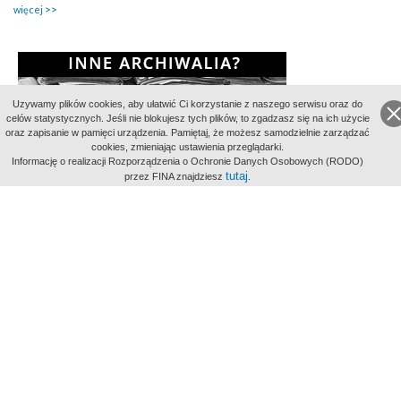
więcej
Uzywamy plików cookies, aby ułatwić Ci korzystanie z naszego serwisu oraz do
celów statystycznych. Jeśli nie blokujesz tych plików, to zgadzasz się na ich użycie
oraz zapisanie w pamięci urządzenia. Pamiętaj, że możesz samodzielnie zarządzać
cookies, zmieniając ustawienia przeglądarki.
Informację o realizacji Rozporządzenia o Ochronie Danych Osobowych (RODO)
tutaj
przez FINA znajdziesz
.
Partnerzy