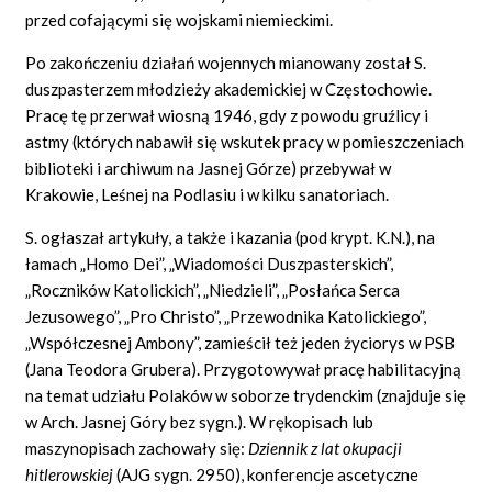
przed cofającymi się wojskami niemieckimi.
Po zakończeniu działań wojennych mianowany został S.
duszpasterzem młodzieży akademickiej w Częstochowie.
Pracę tę przerwał wiosną 1946, gdy z powodu gruźlicy i
astmy (których nabawił się wskutek pracy w pomieszczeniach
biblioteki i archiwum na Jasnej Górze) przebywał w
Krakowie, Leśnej na Podlasiu i w kilku sanatoriach.
S. ogłaszał artykuły, a także i kazania (pod krypt. K.N.), na
łamach „Homo Dei”, „Wiadomości Duszpasterskich”,
„Roczników Katolickich”, „Niedzieli”, „Posłańca Serca
Jezusowego”, „Pro Christo”, „Przewodnika Katolickiego”,
„Współczesnej Ambony”, zamieścił też jeden życiorys w PSB
(Jana Teodora Grubera). Przygotowywał pracę habilitacyjną
na temat udziału Polaków w soborze trydenckim (znajduje się
w Arch. Jasnej Góry
bez sygn.). W rękopisach lub
maszynopisach zachowały się:
Dziennik z lat okupacji
hitlerowskiej
(AJG sygn. 2950), konferencje ascetyczne