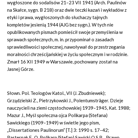
wygłoszone do sodalisów 21–23 VII 1941 (Arch. Paulinów
na Skałce, sygn. B 218) oraz dwie teczki kazań i wykładów z
etyki i prawa, wygłoszonych do słuchaczy tajnych
kompletów jesienią 1944 (AJG bez sygn.). W tych nie
opublikowanych pismach pomieścił swoje przemyślenia w
sprawach społecznych, m. in. przypominał o zasadach
sprawiedliwości społecznej, nawoływał do przestrzegania
moralności chrześcijańskiej w życiu społecznym i w rodzinie.
Zmarł 16 XII 1949 w Warszawie, pochowany został na
Jasnej Górze.
Słown. Pol. Teologów Katol., VII (J. Zbudniewek);
Grządzielski Z., Pietrzykowski J., Polentumsträger. Dzieje
nauczycieli na ziemi częstochowskiej 1939–1945, Kat. 1988;
Mazur J., Myśl społeczna ojca Polikarpa (Stefana)
Sawickiego (1909–1949) w świetle jego pism,
„Dissertationes Paulinorum” [T.] 3: 1990 s. 17–42;
Pasternak F., O. Polikarp (Stefan) Sawicki O.S.P., „Prawo