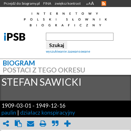
A
Przejdź do: biogramy.pl
FINA
zwiększ kontrast
A
A
wyszukiwanie zaawansowane
BIOGRAM
POSTACI Z TEGO OKRESU
STEFAN
SAWICKI
1909-03-01
-
1949-12-16
paulin
|
działacz konspiracyjny