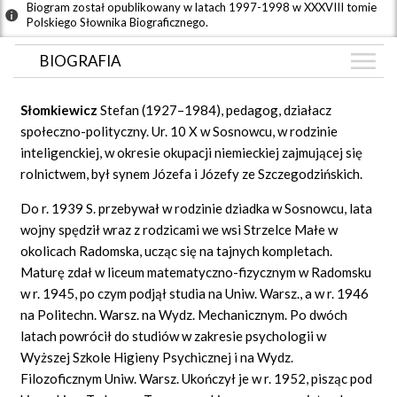
Biogram został opublikowany w latach 1997-1998 w XXXVIII tomie
Polskiego Słownika Biograficznego.
BIOGRAFIA
BIOGRAFIA
Słomkiewicz
Stefan (1927–1984), pedagog, działacz
GRAF POWIĄZAŃ
społeczno-polityczny. Ur. 10 X w Sosnowcu, w rodzinie
inteligenckiej, w okresie okupacji niemieckiej zajmującej się
DYSKUSJA
rolnictwem, był synem Józefa i Józefy ze Szczegodzińskich.
Mapa
Do r. 1939 S. przebywał w rodzinie dziadka w Sosnowcu, lata
wojny spędził wraz z rodzicami we wsi Strzelce Małe w
okolicach Radomska, ucząc się na tajnych kompletach.
Maturę zdał w liceum matematyczno-fizycznym w Radomsku
w r. 1945, po czym podjął studia na Uniw. Warsz., a w r. 1946
na Politechn. Warsz. na Wydz. Mechanicznym. Po dwóch
latach powrócił do studiów w zakresie psychologii w
Wyższej Szkole Higieny Psychicznej i na Wydz.
Filozoficznym Uniw. Warsz. Ukończył je w r. 1952, pisząc pod