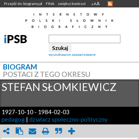
A
Przejdź do: biogramy.pl
FINA
zwiększ kontrast
A
A
wyszukiwanie zaawansowane
BIOGRAM
POSTACI Z TEGO OKRESU
STEFAN
SŁOMKIEWICZ
1927-10-10
-
1984-02-03
pedagog
|
działacz społeczno-polityczny