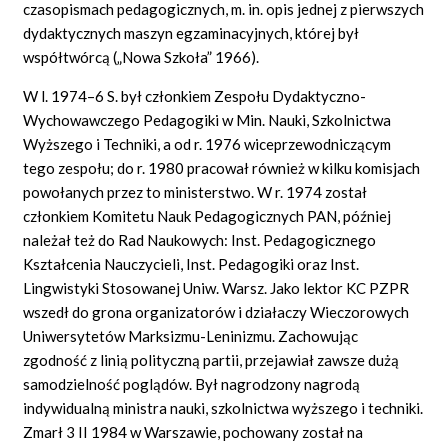
czasopismach pedagogicznych, m. in. opis jednej z pierwszych
dydaktycznych maszyn egzaminacyjnych, której był
współtwórcą („Nowa Szkoła” 1966).
W l. 1974–6 S. był członkiem Zespołu Dydaktyczno-
Wychowawczego Pedagogiki w Min. Nauki, Szkolnictwa
Wyższego i Techniki, a od r. 1976 wiceprzewodniczącym
tego zespołu; do r. 1980 pracował również w kilku komisjach
powołanych przez to ministerstwo. W r. 1974 został
członkiem Komitetu Nauk Pedagogicznych PAN, później
należał też do Rad Naukowych: Inst. Pedagogicznego
Kształcenia Nauczycieli, Inst. Pedagogiki oraz Inst.
Lingwistyki Stosowanej Uniw. Warsz. Jako lektor KC PZPR
wszedł do grona organizatorów i działaczy Wieczorowych
Uniwersytetów Marksizmu-Leninizmu. Zachowując
zgodność z linią polityczną partii, przejawiał zawsze dużą
samodzielność poglądów. Był nagrodzony nagrodą
indywidualną ministra nauki, szkolnictwa wyższego i techniki.
Zmarł 3 II 1984 w Warszawie, pochowany został na