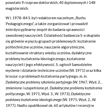
powstało 9 rozpraw doktorskich, 40 dyplomowych i 148
magisterskich.
W l. 1978–84 S. był redaktorem naczelnym „Ruchu
Pedagogicznego”, a także zorganizował i prowadził
interdyscyplinarny zespół do badania sprawności
zawodowej nauczycieli. Działalność badawcza S-a skupiała
się głównie w pięciu grupach problemowych: kształcenie
politechniczne uczniów, nauczanie algorytmiczne,
kształtowanie struktury wiedzy uczniów, dydaktyczne
problemy kształcenia ideologicznego, kształcenie
nauczycieli i jego efektywność. S. ogłosił Samodzielne
myślenie i działanie techniczne uczniów (W. 1971) oraz kilka
broszur o problemach kształcenia partyjnego, m. in.
Dydaktyczne problemy szkolenia partyjnego
(W. 1967, Wyd. 2.,
zmienione i uzupełnione pt.
Dydaktyczne problemy kształcenia
politycznego
, W. 1971, Wyd. 3., W. 1973),
Dydaktyczne
podstawy kształcenia ideologicznego
(W. 1975, Wyd. 2., W.
1977). Nadto opublikował ok. 60 artykułów i recenzji w