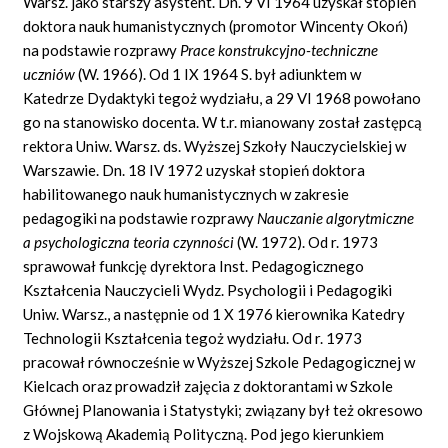
Warsz. jako starszy asystent. Dn. 9 VI 1964 uzyskał stopień
doktora nauk humanistycznych (promotor Wincenty Okoń)
na podstawie rozprawy
Prace konstrukcyjno-techniczne
uczniów
(W. 1966). Od 1 IX 1964 S. był adiunktem w
Katedrze Dydaktyki tegoż wydziału, a 29 VI 1968 powołano
go na stanowisko docenta. W t.r. mianowany został zastępcą
rektora Uniw. Warsz. ds. Wyższej Szkoły Nauczycielskiej w
Warszawie. Dn. 18 IV 1972 uzyskał stopień doktora
habilitowanego nauk humanistycznych w zakresie
pedagogiki na podstawie rozprawy
Nauczanie algorytmiczne
a psychologiczna teoria czynności
(W. 1972). Od r. 1973
sprawował funkcję dyrektora Inst. Pedagogicznego
Kształcenia Nauczycieli Wydz. Psychologii i Pedagogiki
Uniw. Warsz., a następnie od 1 X 1976 kierownika Katedry
Technologii Kształcenia tegoż wydziału. Od r. 1973
pracował równocześnie w Wyższej Szkole Pedagogicznej w
Kielcach oraz prowadził zajęcia z doktorantami w Szkole
Głównej Planowania i Statystyki; związany był też okresowo
z Wojskową Akademią Polityczną. Pod jego kierunkiem