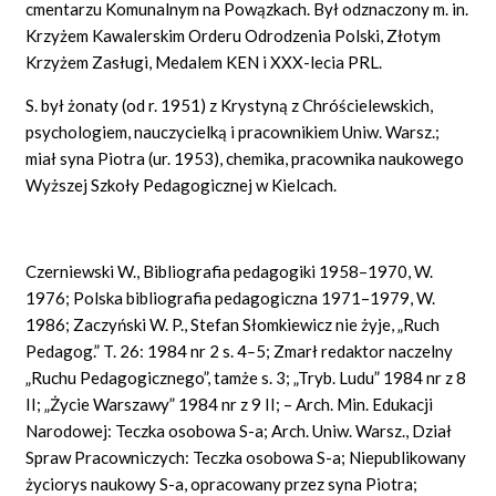
cmentarzu Komunalnym na Powązkach. Był odznaczony m. in.
Krzyżem Kawalerskim Orderu Odrodzenia Polski, Złotym
Krzyżem Zasługi, Medalem KEN i XXX-lecia PRL.
S. był żonaty (od r. 1951) z Krystyną z Chróścielewskich,
psychologiem, nauczycielką i pracownikiem Uniw. Warsz.;
miał syna Piotra (ur. 1953), chemika, pracownika naukowego
Wyższej Szkoły Pedagogicznej w Kielcach.
Czerniewski W., Bibliografia pedagogiki 1958–1970, W.
1976; Polska bibliografia pedagogiczna 1971–1979, W.
1986; Zaczyński W. P., Stefan Słomkiewicz nie żyje, „Ruch
Pedagog.” T. 26: 1984 nr 2 s.
4
–
5; Zmarł redaktor naczelny
„Ruchu Pedagogicznego”, tamże s. 3; „Tryb. Ludu” 1984 nr z 8
II; „Życie Warszawy” 1984 nr z 9 II; – Arch. Min. Edukacji
Narodowej: Teczka osobowa S-a; Arch. Uniw. Warsz., Dział
Spraw Pracowniczych: Teczka osobowa S-a; Niepublikowany
życiorys naukowy S-a, opracowany przez syna Piotra;