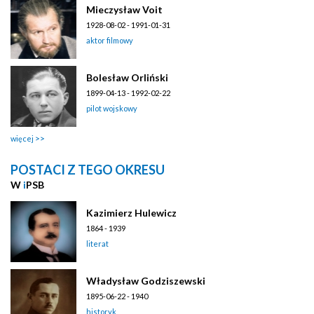
Mieczysław Voit
1928-08-02 - 1991-01-31
aktor filmowy
Bolesław Orliński
1899-04-13 - 1992-02-22
pilot wojskowy
więcej
POSTACI Z TEGO OKRESU
W
i
PSB
Kazimierz Hulewicz
1864 - 1939
literat
Władysław Godziszewski
1895-06-22 - 1940
historyk