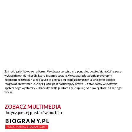
Za treści publikowane na forum Wydawca serwisu nie ponosi odpowiedzialności i są one
wyłącznie opiniami osób, które je zamieszczają. Wydawca udostępnia przystępny
mechanizm zgłaszania nadużyć i w przypadku takiego zgłoszenia Wydawca będzie
reagował niezwłocznie. Aby zgłosić post naruszający prawo lub standardy współżycia
społecznego wystarczy kliknąć ikonę flagi, która znajduje się po prawej stronie każdego
wpisu.
ZOBACZ MULTIMEDIA
dotyczące tej postaci w portalu