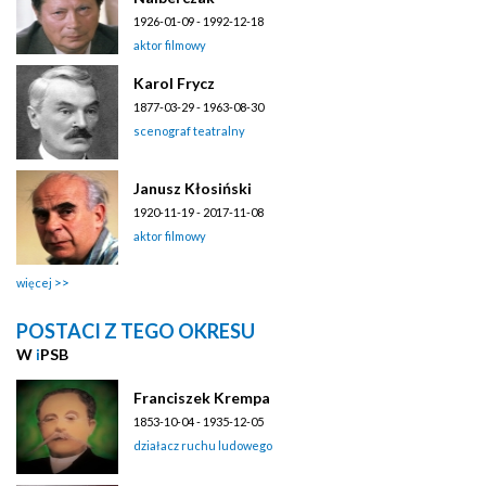
1926-01-09 - 1992-12-18
aktor filmowy
Karol Frycz
1877-03-29 - 1963-08-30
scenograf teatralny
Janusz Kłosiński
1920-11-19 - 2017-11-08
aktor filmowy
więcej
POSTACI Z TEGO OKRESU
W
i
PSB
Franciszek Krempa
1853-10-04 - 1935-12-05
działacz ruchu ludowego