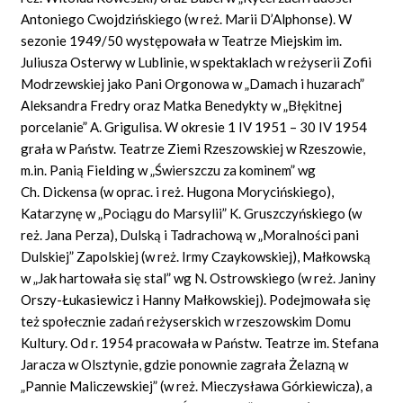
Antoniego Cwojdzińskiego (w reż. Marii D’Alphonse). W
sezonie 1949/50 występowała w Teatrze Miejskim im.
Juliusza Osterwy w Lublinie, w spektaklach w reżyserii Zofii
Modrzewskiej jako Pani Orgonowa w „Damach i huzarach”
Aleksandra Fredry oraz Matka Benedykty w „Błękitnej
porcelanie” A. Grigulisa. W okresie 1 IV 1951 – 30 IV 1954
grała w Państw. Teatrze Ziemi Rzeszowskiej w Rzeszowie,
m.in. Panią Fielding w „Świerszczu za kominem” wg
Ch. Dickensa (w oprac. i reż. Hugona Morycińskiego),
Katarzynę w „Pociągu do Marsylii” K. Gruszczyńskiego (w
reż. Jana Perza), Dulską i Tadrachową w „Moralności pani
Dulskiej” Zapolskiej (w reż. Irmy Czaykowskiej), Małkowską
w „Jak hartowała się stal” wg N. Ostrowskiego (w reż. Janiny
Orszy-Łukasiewicz i Hanny Małkowskiej). Podejmowała się
też społecznie zadań reżyserskich w rzeszowskim Domu
Kultury. Od r. 1954 pracowała w Państw. Teatrze im. Stefana
Jaracza w Olsztynie, gdzie ponownie zagrała Żelazną w
„Pannie Maliczewskiej” (w reż. Mieczysława Górkiewicza), a