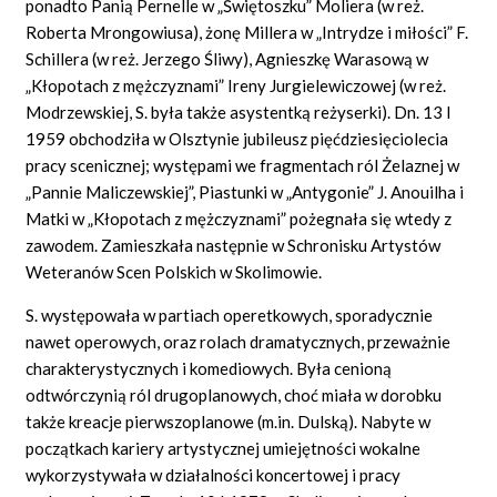
ponadto Panią Pernelle w „Świętoszku” Moliera (w reż.
Roberta Mrongowiusa), żonę Millera w „Intrydze i miłości” F.
Schillera (w reż. Jerzego Śliwy), Agnieszkę Warasową w
„Kłopotach z mężczyznami” Ireny Jurgielewiczowej (w reż.
Modrzewskiej, S. była także asystentką reżyserki). Dn. 13 I
1959 obchodziła w Olsztynie jubileusz pięćdziesięciolecia
pracy scenicznej; występami we fragmentach ról Żelaznej w
„Pannie Maliczewskiej”, Piastunki w „Antygonie” J. Anouilha i
Matki w „Kłopotach z mężczyznami” pożegnała się wtedy z
zawodem. Zamieszkała następnie w Schronisku Artystów
Weteranów Scen Polskich w Skolimowie.
S. występowała w partiach operetkowych, sporadycznie
nawet operowych, oraz rolach dramatycznych, przeważnie
charakterystycznych i komediowych. Była cenioną
odtwórczynią ról drugoplanowych, choć miała w dorobku
także kreacje pierwszoplanowe (m.in. Dulską). Nabyte w
początkach kariery artystycznej umiejętności wokalne
wykorzystywała w działalności koncertowej i pracy