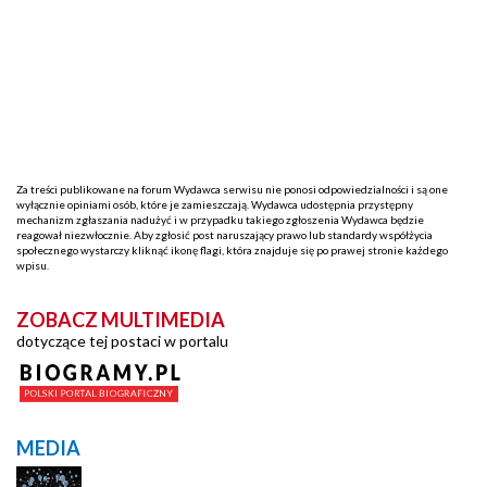
Za treści publikowane na forum Wydawca serwisu nie ponosi odpowiedzialności i są one
wyłącznie opiniami osób, które je zamieszczają. Wydawca udostępnia przystępny
mechanizm zgłaszania nadużyć i w przypadku takiego zgłoszenia Wydawca będzie
reagował niezwłocznie. Aby zgłosić post naruszający prawo lub standardy współżycia
społecznego wystarczy kliknąć ikonę flagi, która znajduje się po prawej stronie każdego
wpisu.
ZOBACZ MULTIMEDIA
dotyczące tej postaci w portalu
MEDIA