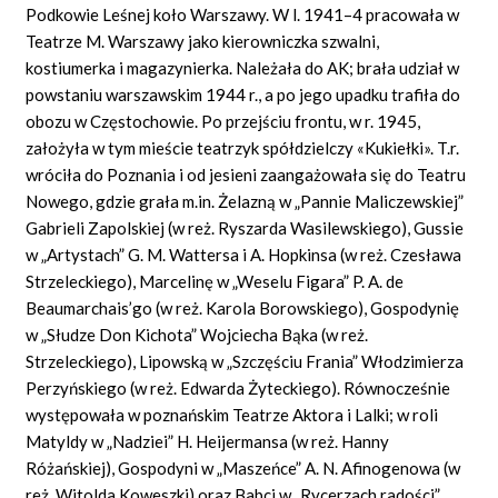
Podkowie Leśnej koło Warszawy. W l. 1941–4 pracowała w
Teatrze M. Warszawy jako kierowniczka szwalni,
kostiumerka i magazynierka. Należała do AK; brała udział w
powstaniu warszawskim 1944 r., a po jego upadku trafiła do
obozu w Częstochowie. Po przejściu frontu, w r. 1945,
założyła w tym mieście teatrzyk spółdzielczy «Kukiełki». T.r.
wróciła do Poznania i od jesieni zaangażowała się do Teatru
Nowego, gdzie grała m.in. Żelazną w „Pannie Maliczewskiej”
Gabrieli Zapolskiej (w reż. Ryszarda Wasilewskiego), Gussie
w „Artystach” G. M. Wattersa i A. Hopkinsa (w reż. Czesława
Strzeleckiego), Marcelinę w „Weselu Figara” P. A. de
Beaumarchais’go (w reż. Karola Borowskiego), Gospodynię
w „Słudze Don Kichota” Wojciecha Bąka (w reż.
Strzeleckiego), Lipowską w „Szczęściu Frania” Włodzimierza
Perzyńskiego (w reż. Edwarda Żyteckiego). Równocześnie
występowała w poznańskim Teatrze Aktora i Lalki; w roli
Matyldy w „Nadziei” H. Heijermansa (w reż. Hanny
Różańskiej), Gospodyni w „Maszeńce” A. N. Afinogenowa (w
reż. Witolda Koweszki) oraz Babci w „Rycerzach radości”