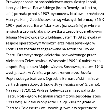
Prawdopodobnie za pośrednictwem męża siostry Leonii,
Henryka Hertza-Barwińskiego (brata Benedykta Hertza,
zob.) poznała przed r. 1907, być może w Krakowie, rzeźbiarza
Henryka Kunę. Zadebiutowała (wg własnych informacji) 15 X
1907, pod pseud. Barwińska (który już wcześniej przybrała
jej siostra Leonia), jako chórzystka w zespole operetkowym
Juliana Myszkowskiego w Lublinie. Latem 1908 śpiewała w
zespole operetkowym Włodzimierza Maliszewskiego w
Łodzi i tam została zaangażowana na sezon 1908/9 do
Teatru Dramatycznego «Victoria», prowadzonego przez
Aleksandra Zelwerowicza. W sezonie 1909/10 należała do
zespołu Eugeniusza Majdrowicza w Sosnowcu, a latem 1910
występowała w Wilnie, w prowadzonym przez Józefa
Popławskiego teatrze w Ogrodzie Bernardyńskim, m.in. w
partiach operetkowych (np. w „Krysi leśniczance” G. Jarno).
Na sezon 1910/11 Andrzej Lelewicz zaangażował ją do
Teatru Polskiego w Poznaniu i razem z tym zespołem latem
1911 wzięła udział w objeździe Galicji. Zimą t.r. grała w
Teatrze «Colosseum» we Lwowie, głównie w repertuarze