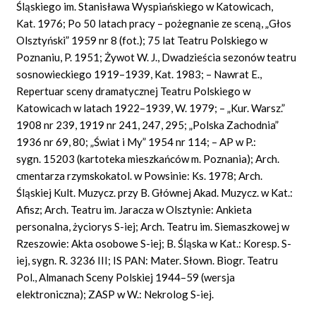
Śląskiego im. Stanisława Wyspiańskiego w Katowicach,
Kat. 1976; Po 50 latach pracy – pożegnanie ze sceną, „Głos
Olsztyński” 1959 nr 8 (fot.); 75 lat Teatru Polskiego w
Poznaniu, P. 1951; Żywot W. J., Dwadzieścia sezonów teatru
sosnowieckiego 1919–1939, Kat. 1983; – Nawrat E.,
Repertuar sceny dramatycznej Teatru Polskiego w
Katowicach w latach 1922–1939, W. 1979; – „Kur. Warsz.”
1908 nr 239, 1919 nr 241, 247, 295; „Polska Zachodnia”
1936 nr 69, 80; „Świat i My” 1954 nr 114; – AP w P.:
sygn. 15203 (kartoteka mieszkańców m. Poznania); Arch.
cmentarza rzymskokatol. w Powsinie: Ks. 1978; Arch.
Śląskiej Kult. Muzycz. przy B. Głównej Akad. Muzycz. w Kat.:
Afisz; Arch. Teatru im. Jaracza w Olsztynie: Ankieta
personalna, życiorys S-iej; Arch. Teatru im. Siemaszkowej w
Rzeszowie: Akta osobowe S-iej; B. Śląska w Kat.: Koresp. S-
iej, sygn. R. 3236 III; IS PAN: Mater. Słown. Biogr. Teatru
Pol., Almanach Sceny Polskiej 1944–59 (wersja
elektroniczna); ZASP w W.: Nekrolog S-iej.