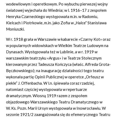
wodewilowym i operetkowym. Po wybuchu pierwszej wojny
światowej wyjechała do Wiednia; w l. 1916–17 z zespołem
Henryka Czarneckiego występowała m.in. w Radomiu,
Kielcach i Piotrkowie, m.in. jako Zofia w „Halce” Stanisława
Moniuszki.
W r. 1918 grała w Warszawie w kabarecie «Czarny Kot» oraz
w popularnych widowiskach w Wielkim Teatrze Ludowym na
Dynasach. Występowała też w Lublinie, a w r. 1919 w
warszawskim teatrzyku «Argus» i w Teatrze Stołecznym
kierowanym przez Tadeusza Kończyca (właśc. Alfreda Grota-
Bęczkowskiego); na inaugurację działalności tego teatru
wykonała partię Opinii Publicznej w operetce „Orfeusz w
piekle” J. Offenbacha. W l.n. śpiewała coraz rzadziej,
natomiast częściej występowała w repertuarze
dramatycznym. Wiosną 1919 razem z zespołem
objazdowego Warszawskiego Teatru Dramatycznego w
W. Ks. Pozn. Marii Ursyn występowała w Inowrocławiu. W
sezonie 1921/2 zaangażowała się do efemerycznego Teatru