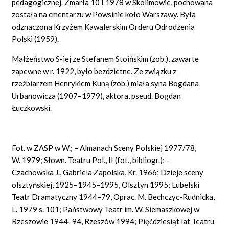
pedagogicznej. Zmarła 10 I 1978 w Skolimowie, pochowana
została na cmentarzu w Powsinie koło Warszawy. Była
odznaczona Krzyżem Kawalerskim Orderu Odrodzenia
Polski (1959).
Małżeństwo S-iej ze Stefanem Stoińskim (zob.), zawarte
zapewne w r. 1922, było bezdzietne. Ze związku z
rzeźbiarzem Henrykiem Kuną (zob.) miała syna Bogdana
Urbanowicza (1907–1979), aktora, pseud. Bogdan
Łuczkowski.
Fot. w ZASP w W.; – Almanach Sceny Polskiej 1977/78,
W. 1979; Słown. Teatru Pol., II (fot., bibliogr.); –
Czachowska J., Gabriela Zapolska, Kr. 1966; Dzieje sceny
olsztyńskiej, 1925–1945–1995, Olsztyn 1995; Lubelski
Teatr Dramatyczny 1944–79, Oprac. M. Bechczyc-Rudnicka,
L. 1979 s. 101; Państwowy Teatr im. W. Siemaszkowej w
Rzeszowie 1944–94, Rzeszów 1994; Pięćdziesiąt lat Teatru