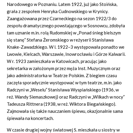
Narodowego w Poznaniu. Latem 1922, już jako Stoińska,
grała z zespołem Henryka Cudnowskiego w Krynicy.
Zaangażowana przez Czarneckiego na sezon 1922/3 do
zespołu dramatycznego powstającego w Sosnowcu, zdobyła
tam uznanie m.in. rolą Rudomskiej w „Ponad śnieg bielszym
się stanę” Stefana Żeromskiego w reżyserii Stanisława
Knake-Zawadzkiego. W l. 1922–3 występowała ponadto we
Lwowie, Kielcach, Warszawie, Inowrocławiu i Górze Kalwarii.
W r. 1923 zamieszkała w Katowicach, pracując jako
sekretarka w założonym przez męża Inst. Muzycznym oraz
jako administratorka w Teatrze Polskim. Z biegiem czasu
zaczęła sporadycznie występować w tym teatrze, m.in. jako
Radczyni w „Weselu” Stanisława Wyspiańskiego (1936, w
reż. Wandy Siemaszkowej) oraz Radczyni w „Wilkach w nocy”
Tadeusza Rittnera (1938, w reż. Wiktora Biegańskiego).
Zajmowała się także nauczaniem śpiewu, okazjonalnie sama
śpiewała na koncertach.
W czasie drugiej wojny światowej S. mieszkała u siostry w