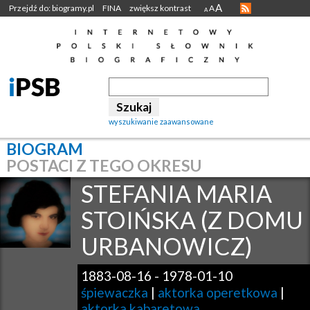
A
Przejdź do: biogramy.pl
FINA
zwiększ kontrast
A
A
wyszukiwanie zaawansowane
BIOGRAM
POSTACI Z TEGO OKRESU
STEFANIA MARIA
STOIŃSKA (Z DOMU
URBANOWICZ)
1883-08-16
-
1978-01-10
śpiewaczka
|
aktorka operetkowa
|
aktorka kabaretowa