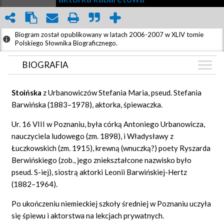
Biogram został opublikowany w latach 2006-2007 w XLIV tomie
Polskiego Słownika Biograficznego.
BIOGRAFIA
BIOGRAFIA
Stoińska
z Urbanowiczów Stefania Maria, pseud. Stefania
GRAF POWIĄZAŃ
Barwińska (1883–1978), aktorka, śpiewaczka.
DYSKUSJA
Ur. 16 VIII w Poznaniu, była córką Antoniego Urbanowicza,
Mapa
nauczyciela ludowego (zm. 1898), i Władysławy z
Łuczkowskich (zm. 1915), krewną (wnuczką?) poety Ryszarda
Berwińskiego (zob., jego zniekształcone nazwisko było
pseud. S-iej), siostrą aktorki Leonii Barwińskiej-Hertz
(1882–1964).
Po ukończeniu niemieckiej szkoły średniej w Poznaniu uczyła
się śpiewu i aktorstwa na lekcjach prywatnych.