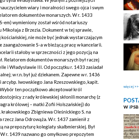
ego syna Władysława. W jednym z późniejszych
auczycielem wiary i moralności swego ojca i swym
 relatorem dokumentów monarszych. W r. 1433
z S-em) wymieniony został wśród notariuszy
 Mikołaja z Brzezia. Dokument w tej sprawie,
j kościańskiej, nie może być jednak wystarczającym
 zaangażowanie S-a w bieżącą pracę w kancelarii.
elarii stałoby w sprzeczności z jego pozycją na
ał. Relatorem dokumentów monarszych był raczej
lle i Władysławie III. Od początku r. 1433 zasiadał
alnej; w r.n. był już dziekanem. Zapewne w r. 1436
rci arcybp. lwowskiego Jana Rzeszowskiego, kapit.
więcej
. Wybór ten początkowo akceptował król
 dostojnicy z rady królewskiej skłonili monarchę (z
POST
gra królowej – matki Zofii Holszańskiej) do
W
i
PSB
 krakowskiego Zbigniewa Oleśnickiego S. na
na rzecz Jana Odrowąża. W r. 1437 zamienił z
 na prepozyturę kolegiaty skalbmierskiej. Był
. W r. 1439 nazwano go omyłkowo prepozytem