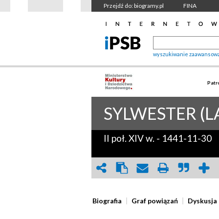
Przejdź do: biogramy.pl
FINA
wyszukiwanie zaawansow
Patr
SYLWESTER (L
II poł. XIV w.
-
1441-11-30
Biografia
Graf powiązań
Dyskusja