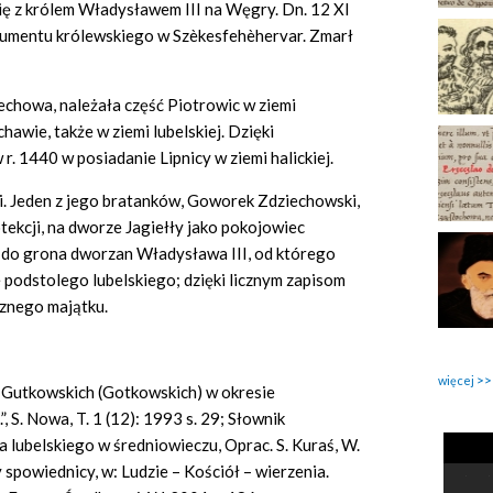
ię z królem Władysławem III na Węgry. Dn. 12 XI
kumentu królewskiego w Szèkesfehèhervar. Zmarł
echowa, należała część Piotrowic w ziemi
chawie, także w ziemi lubelskiej. Dzięki
. 1440 w posiadanie Lipnicy w ziemi halickiej.
ci. Jeden z jego bratanków, Goworek Zdziechowski,
rotekcji, na dworze Jagiełły jako pokojowiec
ał do grona dworzan Władysława III, od którego
 podstolego lubelskiego; dzięki licznym zapisom
cznego majątku.
więcej
 Gutkowskich (Gotkowskich) w okresie
, S. Nowa, T. 1 (12): 1993 s. 29; Słownik
lubelskiego w średniowieczu, Oprac. S. Kuraś, W.
spowiednicy, w: Ludzie – Kościół – wierzenia.