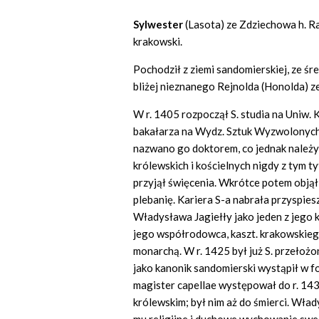
Sylwester
(Lasota) ze Zdziechowa h. R
krakowski.
Pochodził z ziemi sandomierskiej, ze śr
bliżej nieznanego Rejnolda (Honolda) z
W r. 1405 rozpoczął S. studia na Uniw. K
bakałarza na Wydz. Sztuk Wyzwolonych. 
nazwano go doktorem, co jednak należy
królewskich i kościelnych nigdy z tym 
przyjął święcenia. Wkrótce potem objął
plebanię. Kariera S-a nabrała przyspiesz
Władysława Jagiełły jako jeden z jego k
jego współrodowca, kaszt. krakowskieg
monarchą. W r. 1425 był już S. przełożon
jako kanonik sandomierski wystąpił w f
magister capellae występował do r. 143
królewskim; był nim aż do śmierci. Wład