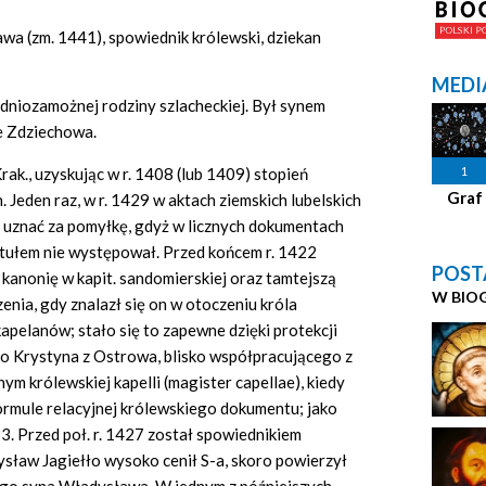
awa (zm. 1441), spowiednik królewski, dziekan
MEDI
edniozamożnej rodziny szlacheckiej. Był synem
e Zdziechowa.
1
rak., uzyskując w r. 1408 (lub 1409) stopień
Graf
Jeden raz, w r. 1429 w aktach ziemskich lubelskich
 uznać za pomyłkę, gdyż w licznych dokumentach
tytułem nie występował. Przed końcem r. 1422
POST
 kanonię w kapit. sandomierskiej oraz tamtejszą
W BIO
enia, gdy znalazł się on w otoczeniu króla
apelanów; stało się to zapewne dzięki protekcji
o Krystyna z Ostrowa, blisko współpracującego z
ym królewskiej kapelli (magister capellae), kiedy
ormule relacyjnej królewskiego dokumentu; jako
3. Przed poł. r. 1427 został spowiednikiem
ysław Jagiełło wysoko cenił S-a, skoro powierzył