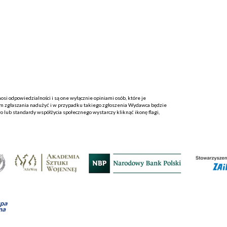
i odpowiedzialności i są one wyłącznie opiniami osób, które je
 zgłaszania nadużyć i w przypadku takiego zgłoszenia Wydawca będzie
o lub standardy współżycia społecznego wystarczy kliknąć ikonę flagi,