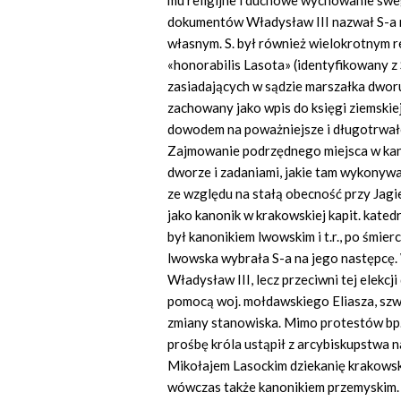
mu religijne i duchowe wychowanie sw
dokumentów Władysław III nazwał S-a n
własnym. S. był również wielokrotnym
«honorabilis Lasota» (identyfikowany 
zasiadających w sądzie marszałka dworu
zachowany jako wpis do księgi ziemskie
dowodem na poważniejsze i długotrwałe
Zajmowanie podrzędnego miejsca w kanc
dworze i zadaniami, jakie tam wykonyw
ze względu na stałą obecność przy Jagie
jako kanonik w krakowskiej kapit. katedr
był kanonikiem lwowskim i t.r., po śmie
lwowska wybrała S-a na jego następcę
Władysław III, lecz przeciwni tej elekcji
pomocą woj. mołdawskiego Eliasza, szwa
zmiany stanowiska. Mimo protestów bp.
prośbę króla ustąpił z arcybiskupstwa 
Mikołajem Lasockim dziekanię krakowską
wówczas także kanonikiem przemyskim