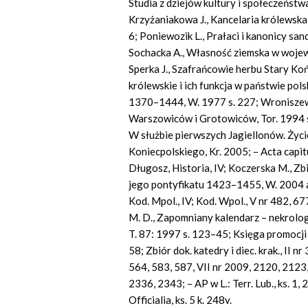
Studia z dziejów kultury i społeczeńst
Krzyżaniakowa J., Kancelaria królewska
6; Poniewozik L., Prałaci i kanonicy sa
Sochacka A., Własność ziemska w wojewó
Sperka J., Szafrańcowie herbu Stary Ko
królewskie i ich funkcja w państwie po
1370–1444, W. 1977 s. 227; Wronisze
Warszowiców i Grotowiców, Tor. 1994 s
W służbie pierwszych Jagiellonów. Życie
Koniecpolskiego, Kr. 2005; – Acta capitulo
Długosz, Historia, IV; Koczerska M., Zb
jego pontyfikatu 1423–1455, W. 2004 ane
Kod. Mpol., IV; Kod. Wpol., V nr 482, 6
M. D., Zapomniany kalendarz – nekrolog
T. 87: 1997 s. 123–45; Księga promocji 
58; Zbiór dok. katedry i diec. krak., II n
564, 583, 587, VII nr 2009, 2120, 2123
2336, 2343; – AP w L.: Terr. Lub., ks. 1, 
Officialia, ks. 5 k. 248v.