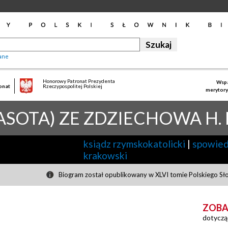
ane
Honorowy Patronat Prezydenta
Wspa
onat
Rzeczypospolitej Polskiej
merytory
ASOTA) ZE ZDZIECHOWA H.
ksiądz rzymskokatolicki
|
spowied
krakowski
Biogram został opublikowany w XLVI tomie Polskiego Sł
ZOBA
dotyczą