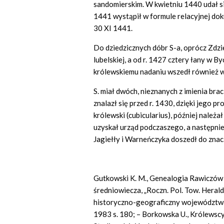
sandomierskim. W kwietniu 1440 udał s
1441 wystąpił w formule relacyjnej do
30 XI 1441.
Do dziedzicznych dóbr S-a, oprócz Zdzi
lubelskiej, a od r. 1427 cztery łany w By
królewskiemu nadaniu wszedł również w r
S. miał dwóch, nieznanych z imienia bra
znalazł się przed r. 1430, dzięki jego p
królewski (cubicularius), później należ
uzyskał urząd podczaszego, a następnie
Jagiełły i Warneńczyka doszedł do zna
Gutkowski K. M., Genealogia Rawiczów
średniowiecza, „Roczn. Pol. Tow. Herald.”
historyczno-geograficzny województwa 
1983 s. 180; – Borkowska U., Królewscy 