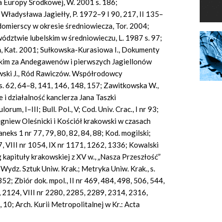
wa Europy Środkowej, W. 2001 s. 186;
 Władysława Jagiełły, P. 1972–9 I 90, 217, II 135–
ndomierscy w okresie średniowiecza, Tor. 2004;
dztwie lubelskim w średniowieczu, L. 1987 s. 97;
ń, Kat. 2001; Sułkowska-Kurasiowa I., Dokumenty
lskim za Andegawenów i pierwszych Jagiellonów
wski J., Ród Rawiczów. Współrodowcy
. 62, 64–8, 141, 146, 148, 157; Zawitkowska W.,
 i działalność kanclerza Jana Taszki
rum, I–III; Bull. Pol., V; Cod. Univ. Crac., I nr 93;
igniew Oleśnicki i Kościół krakowski w czasach
ks 1 nr 77, 79, 80, 82, 84, 88; Kod. mogilski;
77, VIII nr 1054, IX nr 1171, 1262, 1336; Kowalski
 kapituły krakowskiej z XV w., „Nasza Przeszłość”
Wydz. Sztuk Uniw. Krak.; Metryka Uniw. Krak., s.
r 352; Zbiór dok. mpol., II nr 469, 484, 498, 506, 544,
, 2124, VIII nr 2280, 2285, 2289, 2314, 2316,
2, 10; Arch. Kurii Metropolitalnej w Kr.: Acta