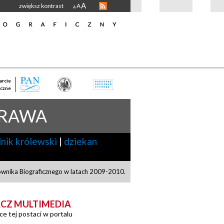
A
zwiększ kontrast
A
A
rcie
czne
 RAWA
nik królewski
|
dziekan
ownika Biograficznego w latach 2009-2010.
CZ MULTIMEDIA
ce tej postaci w portalu