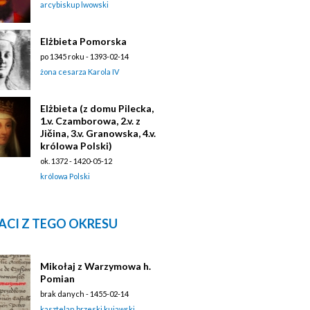
arcybiskup lwowski
Elżbieta Pomorska
po 1345 roku - 1393-02-14
żona cesarza Karola IV
Elżbieta (z domu Pilecka,
1.v. Czamborowa, 2.v. z
Jičina, 3.v. Granowska, 4.v.
królowa Polski)
ok. 1372 - 1420-05-12
królowa Polski
ACI Z TEGO OKRESU
Mikołaj z Warzymowa h.
Pomian
brak danych - 1455-02-14
kasztelan brzeski kujawski