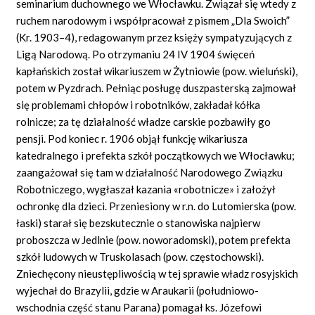
seminarium duchownego we Włocławku. Związał się wtedy z
ruchem narodowym i współpracował z pismem „Dla Swoich”
(Kr. 1903–4), redagowanym przez księży sympatyzujących z
Ligą Narodową. Po otrzymaniu 24 IV 1904 święceń
kapłańskich został wikariuszem w Żytniowie (pow. wieluński),
potem w Pyzdrach. Pełniąc posługę duszpasterską zajmował
się problemami chłopów i robotników, zakładał kółka
rolnicze; za tę działalność władze carskie pozbawiły go
pensji. Pod koniec r. 1906 objął funkcję wikariusza
katedralnego i prefekta szkół początkowych we Włocławku;
zaangażował się tam w działalność Narodowego Związku
Robotniczego, wygłaszał kazania «robotnicze» i założył
ochronkę dla dzieci. Przeniesiony w r.n. do Lutomierska (pow.
łaski) starał się bezskutecznie o stanowiska najpierw
proboszcza w Jedlnie (pow. noworadomski), potem prefekta
szkół ludowych w Truskolasach (pow. częstochowski).
Zniechęcony nieustępliwością w tej sprawie władz rosyjskich
wyjechał do Brazylii, gdzie w Araukarii (południowo-
wschodnia część stanu Parana) pomagał ks. Józefowi