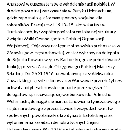
Anuszowi w duszpasterstwie wśród emigracji polskiej. W
drodze powrotnej zatrzymał się w Paryżu i Monachium,
gdzie zapoznał się z formami pomocy socjalnej dla
robotników. Pracując w l. 1913–15 jako wikariusz w
Truskolasach, był współorganizatorem lokalnej struktury
Związku Walki Czynnej (potem Polskiej Organizacji
Wojskowej). Objąwszy następnie stanowisko proboszcza w
Żórawiu (pow. częstochowski), został wybrany na delegata
do Sejmiku Powiatowego w Radomsku, gdzie pełnił również
funkcję prezesa Zarządu Okręgowego Polskiej Macierzy
Szkolnej. Dn. 26 XI 1916 na zwołanym przez Aleksandra
Zawadzkiego zjeździe ludowym w Warszawie przedłożył tzw.
uchwały antybeselerowskie poparte przez większość
delegatów; sprzeciwiając się werbunkowi do Polnische
Wehrmacht, domagał się m.in. ustanowienia tymczasowego
rządu narodowego z przedstawicieli wszystkich warstw
społecznych, powołania króla z dynastii katolickiej oraz
wyłonienia na zasadach demokratycznych Sejmu
Ustawodawczego. W r. 1918 został administratorem parafii