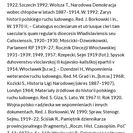
1922, Szczecin 1992; Wolsza T., Narodowa Demokracja
wobec chłopów w latach 1887–1914, W. 1992; Zarys
historii polskiego ruchu ludowego, Red. J. Borkowski i in.,
W. 1970 II; – Catalogus ecclesiarum et utriusque cleri tam
saecularis quam regularis dioecesis Wladislaviensis seu
Calissienssis, 1920–1930; Mościcki–Dzwonkowski,
Parlament RP 1919–27; Rocznik Diecezji Włocławskiej
1931–1939, 1949, 1957; Rzepecki, Sejm 1919 (fot.); Spysok
duhovenstvu vloclavskoj ili kujavsko-kalisškoj eparhii v
1914, Włocławek [b.r.w.]; – Dzendzel H., Wspomnienia
weteranów ruchu ludowego, Red. M. Grad i in., [b.m.w.] 1968;
Kozicki S., Historia Ligi Narodowej (okres 1887–1907),
Londyn 1964; Materiały źródłowe do historii polskiego
ruchu ludowego, Red. S. Giza, S. Lato, W. 1967 II; Rok 1920.
Wojna polsko-radziecka we wspomnieniach i innych
dokumentach, Red. J. Borkowski, W. 1990; Spraw. Stenogr.
Sejmu, 1919–22; Ściślak R., Pamiętnik dziennikarza
prowincjonalnego (fragmenty), „Roczn. Hist. Czasopiśm. Pol.”
T. 11: 1972 z. 4 s. 560; Wasilewski R., Działalność polityczna