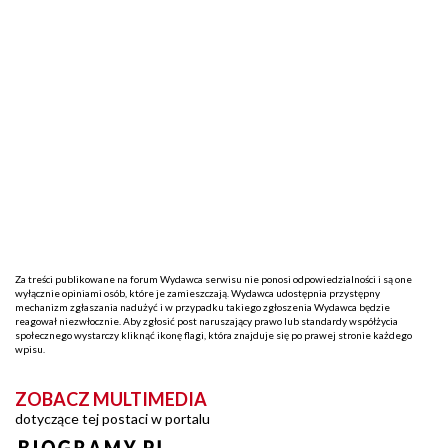
Za treści publikowane na forum Wydawca serwisu nie ponosi odpowiedzialności i są one
wyłącznie opiniami osób, które je zamieszczają. Wydawca udostępnia przystępny
mechanizm zgłaszania nadużyć i w przypadku takiego zgłoszenia Wydawca będzie
reagował niezwłocznie. Aby zgłosić post naruszający prawo lub standardy współżycia
społecznego wystarczy kliknąć ikonę flagi, która znajduje się po prawej stronie każdego
wpisu.
ZOBACZ MULTIMEDIA
dotyczące tej postaci w portalu