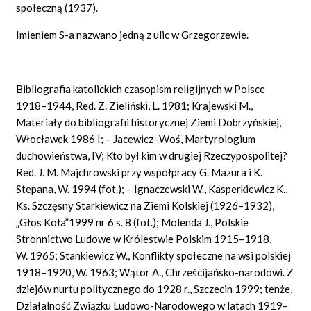
społeczną (1937).
Imieniem S-a nazwano jedną z ulic w Grzegorzewie.
Bibliografia katolickich czasopism religijnych w Polsce
1918–1944, Red. Z. Zieliński, L. 1981; Krajewski M.,
Materiały do bibliografii historycznej Ziemi Dobrzyńskiej,
Włocławek 1986 I; – Jacewicz–Woś, Martyrologium
duchowieństwa, IV; Kto był kim w drugiej Rzeczypospolitej?
Red. J. M. Majchrowski przy współpracy G. Mazura i K.
Stepana, W. 1994 (fot.); – Ignaczewski W., Kasperkiewicz K.,
Ks. Szczęsny Starkiewicz na Ziemi Kolskiej (1926–1932),
„Głos Koła”1999 nr 6 s. 8 (fot.); Molenda J., Polskie
Stronnictwo Ludowe w Królestwie Polskim 1915–1918,
W. 1965; Stankiewicz W., Konflikty społeczne na wsi polskiej
1918–1920, W. 1963; Wątor A., Chrześcijańsko-narodowi. Z
dziejów nurtu politycznego do 1928 r., Szczecin 1999; tenże,
Działalność Związku Ludowo-Narodowego w latach 1919–