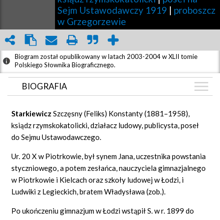
Sejm Ustawodawczy 1919
|
proboszcz
w Grzegorzewie
Biogram został opublikowany w latach 2003-2004 w XLII tomie
Polskiego Słownika Biograficznego.
BIOGRAFIA
BIOGRAFIA
Starkiewicz
Szczęsny (Feliks) Konstanty (1881–1958),
ZDJĘCIA
ksiądz rzymskokatolicki, działacz ludowy, publicysta, poseł
(1)
do Sejmu Ustawodawczego.
GRAF POWIĄZAŃ
Ur. 20 X w Piotrkowie, był synem Jana, uczestnika powstania
DYSKUSJA
styczniowego, a potem zesłańca, nauczyciela gimnazjalnego
Mapa
w Piotrkowie i Kielcach oraz szkoły ludowej w Łodzi, i
Ludwiki z Legieckich, bratem Władysława (zob.).
Po ukończeniu gimnazjum w Łodzi wstąpił S. w r. 1899 do