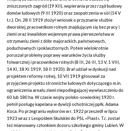
zniszczonych zagród (19 XII), wspierania przez rząd budowy
domów ludowych (9 III 1920) oraz zaopatrzenia w sól (14 V
t.r.). Dn. 28 II 1919 złożył wniosek o przyznanie służbie
dworskiej, pracownikom rolnym znajdującym się bez pracy i
ziemi oraz inwalidom wojennym prawa pierwszeństwa w
otrzymaniu ziemi z dóbr majorackich, państwowych,
poduchownych i poklasztornych. Potem wielokrotnie
poruszał problemy poprawy warunków życia służby
folwarcznej i pracowników rolnych (8 III, 26 III, 13 V, 1 VIII,
14 XI, 18 XI 1919, 18 II 1920). Brał udział w dyskusji nad
projektem reformy rolnej, 10 VII 1919 głosował za
przyjęciem projektu stronnictw ludowych dotyczącego m.in.
ograniczenia areału ziemi niepodlegającej wywłaszczeniu do
60 lub 180 ha. W czasie wojny polsko-sowieckiej 1920 r.
pełnił posługę kapelana w dywizji ochotniczej ppłk. Adama
Koca. Po przegraniu wyborów w r. 1922 przeszedł w lipcu
1923 wraz z Leopoldem Skulskim do PSL «Piast». T.r. został
też mianowany członkiem dozoru szkolnego gminy Lubień. W