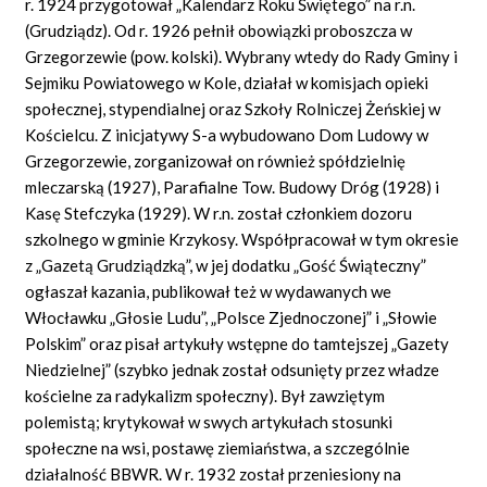
r. 1924 przygotował „Kalendarz Roku Świętego” na r.n.
(Grudziądz). Od r. 1926 pełnił obowiązki proboszcza w
Grzegorzewie (pow. kolski). Wybrany wtedy do Rady Gminy i
Sejmiku Powiatowego w Kole, działał w komisjach opieki
społecznej, stypendialnej oraz Szkoły Rolniczej Żeńskiej w
Kościelcu. Z inicjatywy S-a wybudowano Dom Ludowy w
Grzegorzewie, zorganizował on również spółdzielnię
mleczarską (1927), Parafialne Tow. Budowy Dróg (1928) i
Kasę Stefczyka (1929). W r.n. został członkiem dozoru
szkolnego w gminie Krzykosy. Współpracował w tym okresie
z „Gazetą Grudziądzką”, w jej dodatku „Gość Świąteczny”
ogłaszał kazania, publikował też w wydawanych we
Włocławku „Głosie Ludu”, „Polsce Zjednoczonej” i „Słowie
Polskim” oraz pisał artykuły wstępne do tamtejszej „Gazety
Niedzielnej” (szybko jednak został odsunięty przez władze
kościelne za radykalizm społeczny). Był zawziętym
polemistą; krytykował w swych artykułach stosunki
społeczne na wsi, postawę ziemiaństwa, a szczególnie
działalność BBWR. W r. 1932 został przeniesiony na