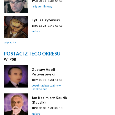
1928-03-16 - 1983-04-03
reżyser filmowy
Tytus Czyżewski
1880-12-28 - 1945-05-05
malarz
więcej
POSTACI Z TEGO OKRESU
W
i
PSB
Gustaw Adolf
Potworowski
1889-10-11 - 1951-11-01
poseł nadzwyczajny w
Sztokholmie
Jan Kazimierz Kauzik
(Kausik)
1860-02-08 - 1930-09-18
malarz