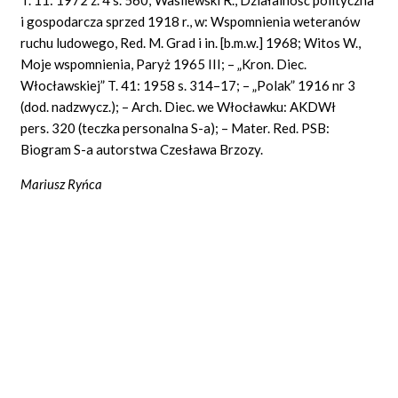
i gospodarcza sprzed 1918 r., w: Wspomnienia weteranów
ruchu ludowego, Red. M. Grad i in. [b.m.w.] 1968; Witos W.,
Moje wspomnienia, Paryż 1965 III; – „Kron. Diec.
Włocławskiej” T. 41: 1958 s. 314–17; – „Polak” 1916 nr 3
(dod. nadzwycz.); – Arch. Diec. we Włocławku: AKDWł
pers. 320 (teczka personalna S-a); – Mater. Red. PSB:
Biogram S-a autorstwa Czesława Brzozy.
Mariusz Ryńca