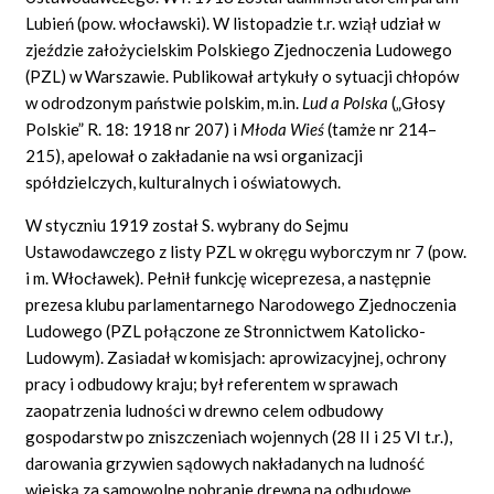
Lubień (pow. włocławski). W listopadzie t.r. wziął udział w
zjeździe założycielskim Polskiego Zjednoczenia Ludowego
(PZL) w Warszawie. Publikował artykuły o sytuacji chłopów
w odrodzonym państwie polskim, m.in.
Lud a Polska
(„Głosy
Polskie” R. 18: 1918 nr 207) i
Młoda Wieś
(tamże nr 214–
215), apelował o zakładanie na wsi organizacji
spółdzielczych, kulturalnych i oświatowych.
W styczniu 1919 został S. wybrany do Sejmu
Ustawodawczego z listy PZL w okręgu wyborczym nr 7 (pow.
i m. Włocławek). Pełnił funkcję wiceprezesa, a następnie
prezesa klubu parlamentarnego Narodowego Zjednoczenia
Ludowego (PZL połączone ze Stronnictwem Katolicko-
Ludowym). Zasiadał w komisjach: aprowizacyjnej, ochrony
pracy i odbudowy kraju; był referentem w sprawach
zaopatrzenia ludności w drewno celem odbudowy
gospodarstw po zniszczeniach wojennych (28 II i 25 VI t.r.),
darowania grzywien sądowych nakładanych na ludność
wiejską za samowolne pobranie drewna na odbudowę