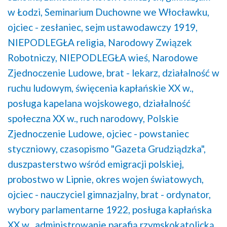
w Łodzi,
Seminarium Duchowne we Włocławku,
ojciec - zesłaniec,
sejm ustawodawczy 1919,
NIEPODLEGŁA religia,
Narodowy Związek
Robotniczy,
NIEPODLEGŁA wieś,
Narodowe
Zjednoczenie Ludowe,
brat - lekarz,
działalność w
ruchu ludowym,
święcenia kapłańskie XX w.,
posługa kapelana wojskowego,
działalność
społeczna XX w.,
ruch narodowy,
Polskie
Zjednoczenie Ludowe,
ojciec - powstaniec
styczniowy,
czasopismo "Gazeta Grudziądzka",
duszpasterstwo wśród emigracji polskiej,
probostwo w Lipnie,
okres wojen światowych,
ojciec - nauczyciel gimnazjalny,
brat - ordynator,
wybory parlamentarne 1922,
posługa kapłańska
XX w.,
administrowanie parafią rzymskokatolicką,