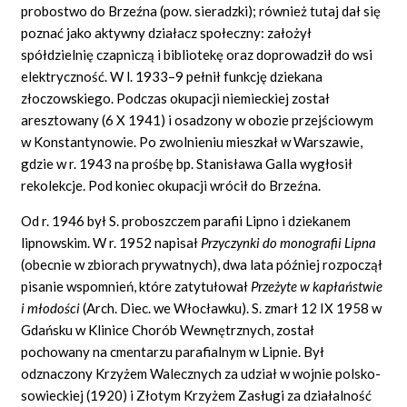
probostwo do Brzeźna (pow. sieradzki); również tutaj dał się
poznać jako aktywny działacz społeczny: założył
spółdzielnię czapniczą i bibliotekę oraz doprowadził do wsi
elektryczność. W l. 1933–9 pełnił funkcję dziekana
złoczowskiego. Podczas okupacji niemieckiej został
aresztowany (6 X 1941) i osadzony w obozie przejściowym
w Konstantynowie. Po zwolnieniu mieszkał w Warszawie,
gdzie w r. 1943 na prośbę bp. Stanisława Galla wygłosił
rekolekcje. Pod koniec okupacji wrócił do Brzeźna.
Od r. 1946 był S. proboszczem parafii Lipno i dziekanem
lipnowskim. W r. 1952 napisał
Przyczynki do monografii Lipna
(obecnie w zbiorach prywatnych), dwa lata później rozpoczął
pisanie wspomnień, które zatytułował
Przeżyte w kapłaństwie
i młodości
(Arch. Diec. we Włocławku). S. zmarł 12 IX 1958 w
Gdańsku w Klinice Chorób Wewnętrznych, został
pochowany na cmentarzu parafialnym w Lipnie. Był
odznaczony Krzyżem Walecznych za udział w wojnie polsko-
sowieckiej (1920) i Złotym Krzyżem Zasługi za działalność