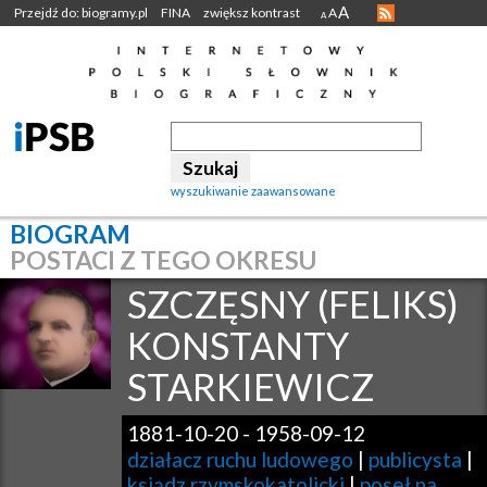
A
Przejdź do: biogramy.pl
FINA
zwiększ kontrast
A
A
wyszukiwanie zaawansowane
BIOGRAM
POSTACI Z TEGO OKRESU
SZCZĘSNY (FELIKS)
KONSTANTY
STARKIEWICZ
1881-10-20
-
1958-09-12
działacz ruchu ludowego
|
publicysta
|
ksiądz rzymskokatolicki
|
poseł na