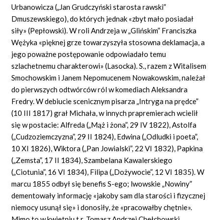
Urbanowicza („Jan Grudczyński starosta rawski”
Dmuszewskiego), do których jednak «zbyt mało posiadał
siły» (Pepłowski). W roli Andrzeja w „Glińskim” Franciszka
Wężyka «pięknej grze towarzyszyła stosowna deklamacja, a
jego poważne postępowanie odpowiadało temu
szlachetnemu charakterowi» (Lasocka). S., razem z Witalisem
Smochowskim i Janem Nepomucenem Nowakowskim, należał
do pierwszych odtwórców ról w komediach Aleksandra
Fredry. W debiucie scenicznym pisarza „Intryga na prędce”
(10 III 1817) grał Michała, w innych prapremierach wcielił
się w postacie: Alfreda („Mąż i żona”, 29 IV 1822), Astolfa
(„Cudzoziemczyzna”, 29 II 1824), Edwina („Odludki i poeta”,
10 XI 1826), Wiktora („Pan Jowialski”, 22 VI 1832), Papkina
(„Zemsta”, 17 II 1834), Szambelana Kawalerskiego
(„Ciotunia”, 16 VI 1834), Filipa („Dożywocie”, 12 VI 1835). W
marcu 1855 odbył się benefis S-ego; lwowskie „Nowiny”
dementowały informację «jakoby sam dla starości i fizycznej
niemocy usunął się» i donosiły, że «pracowałby chętnie».
Mimo to w kwietniu t.r. Tomasz Andrzej Chełchowski,