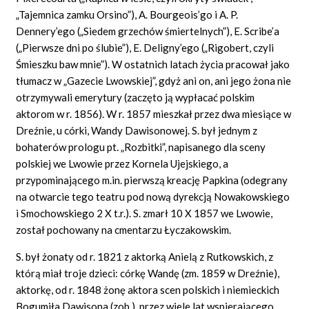
„Tajemnica zamku Orsino”), A. Bourgeois’go i A. P.
Dennery’ego („Siedem grzechów śmiertelnych”), E. Scribe’a
(„Pierwsze dni po ślubie”), E. Deligny’ego („Rigobert, czyli
Śmieszku baw mnie”). W ostatnich latach życia pracował jako
tłumacz w „Gazecie Lwowskiej”, gdyż ani on, ani jego żona nie
otrzymywali emerytury (zaczęto ją wypłacać polskim
aktorom w r. 1856). W r. 1857 mieszkał przez dwa miesiące w
Dreźnie, u córki, Wandy Dawisonowej. S. był jednym z
bohaterów prologu pt. „Rozbitki”, napisanego dla sceny
polskiej we Lwowie przez Kornela Ujejskiego, a
przypominającego m.in. pierwszą kreację Papkina (odegrany
na otwarcie tego teatru pod nową dyrekcją Nowakowskiego
i Smochowskiego 2 X t.r.). S. zmarł 10 X 1857 we Lwowie,
został pochowany na cmentarzu Łyczakowskim.
S. był żonaty od r. 1821 z aktorką Anielą z Rutkowskich, z
którą miał troje dzieci: córkę Wandę (zm. 1859 w Dreźnie),
aktorkę, od r. 1848 żonę aktora scen polskich i niemieckich
Bogumiła Dawisona (zob.), przez wiele lat wspierającego