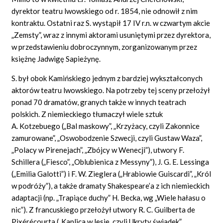
dyrektor teatru lwowskiego od r. 1854, nie odnowił z nim
kontraktu. Ostatni raz S. wystąpił 17 IV r.n. w czwartym akcie
„Zemsty”, wraz z innymi aktorami usuniętymi przez dyrektora,
w przedstawieniu dobroczynnym, zorganizowanym przez
księżnę Jadwigę Sapieżynę.
S. był obok Kamińskiego jednym z bardziej wykształconych
aktorów teatru lwowskiego. Na potrzeby tej sceny przełożył
ponad 70 dramatów, granych także w innych teatrach
polskich. Z niemieckiego tłumaczył wiele sztuk
A. Kotzebuego („Bal maskowy”, „Krzyżacy, czyli Zakonnice
zamurowane”, „Oswobodzenie Szwecji, czyli Gustaw Waza”,
„Polacy w Pirenejach”, „Zbójcy w Wenecji”), utwory F.
Schillera („Fiesco”, „Oblubienica z Messyny”), J. G. E. Lessinga
(„Emilia Galotti”) i F. W. Zieglera („Hrabiowie Guiscardi”, „Król
w podróży”), a także dramaty Shakespeare’a z ich niemieckich
adaptacji (np. „Trapiące duchy” H. Becka, wg „Wiele hałasu o
nic”). Z francuskiego przełożył utwory R. C. Guilberta de
Pixérécourta („Kaplica w lesie, czyli Ukryty świadek”,