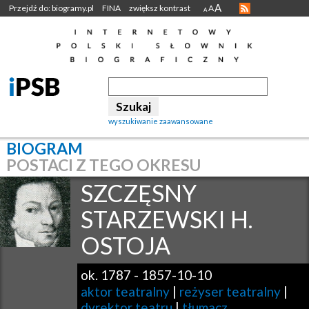
A
Przejdź do: biogramy.pl
FINA
zwiększ kontrast
A
A
wyszukiwanie zaawansowane
BIOGRAM
POSTACI Z TEGO OKRESU
SZCZĘSNY
STARZEWSKI H.
OSTOJA
ok. 1787
-
1857-10-10
aktor teatralny
|
reżyser teatralny
|
dyrektor teatru
|
tłumacz