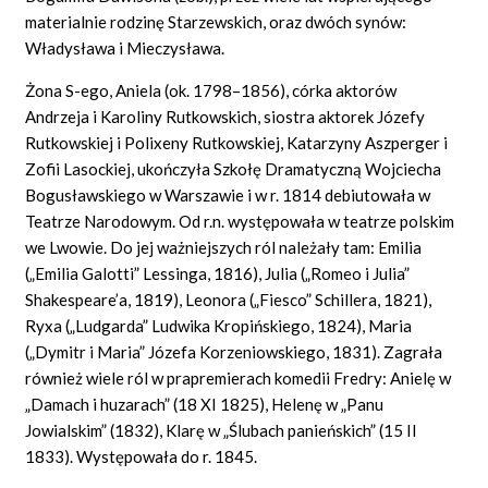
materialnie rodzinę Starzewskich, oraz dwóch synów:
Władysława i Mieczysława.
Żona S-ego, Aniela (ok. 1798–1856), córka aktorów
Andrzeja i Karoliny Rutkowskich, siostra aktorek Józefy
Rutkowskiej i Polixeny Rutkowskiej, Katarzyny Aszperger i
Zofii Lasockiej, ukończyła Szkołę Dramatyczną Wojciecha
Bogusławskiego w Warszawie i w r. 1814 debiutowała w
Teatrze Narodowym. Od r.n. występowała w teatrze polskim
we Lwowie. Do jej ważniejszych ról należały tam: Emilia
(„Emilia Galotti” Lessinga, 1816), Julia („Romeo i Julia”
Shakespeare’a, 1819), Leonora („Fiesco” Schillera, 1821),
Ryxa („Ludgarda” Ludwika Kropińskiego, 1824), Maria
(„Dymitr i Maria” Józefa Korzeniowskiego, 1831). Zagrała
również wiele ról w prapremierach komedii Fredry: Anielę w
„Damach i huzarach” (18 XI 1825), Helenę w „Panu
Jowialskim” (1832), Klarę w „Ślubach panieńskich” (15 II
1833). Występowała do r. 1845.