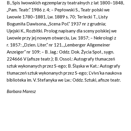
B., Spis lwowskich egzemplarzy teatralnych z lat 1800–1848,
„Pam. Teatr.” 1986 z. 4; – Pepłowski S., Teatr polski we
Lwowie 1780–1881, Lw. 1889 s. 70; Terlecki T., Listy
Bogumiła Dawisona, „Scena Pol.” 1937 nr z grudnia;
Ujejski K., Rozbitki. Prolog napisany dla sceny polskiej we
Lwowie przy jej nowym otwarciu, Lw. 1857; – Nekrologi z
r. 1857: „Dzien. Liter.” nr 121, „Lemberger Allgemeiner
Anzeiger” nr 109; – B. Jag.: Oddz. Dok. Życia Społ., sygn.
224666 V (afisze teatr.); B. Ossol.: Autografy tłumaczeń
sztuk wykonanych przez S-ego; B. Śląska w Kat.: Autografy
tłumaczeń sztuk wykonanych przez S-ego; L’vivs’ka naukova
biblioteka im. V. Stefanyka we Lw.: Oddz. Sztuki, afisze teatr.
Barbara Maresz