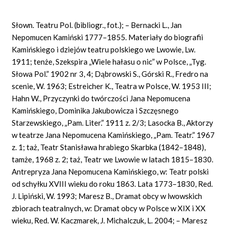
Słown. Teatru Pol. (bibliogr., fot.); – Bernacki L., Jan
Nepomucen Kamiński 1777–1855. Materiały do biografii
Kamińskiego i dziejów teatru polskiego we Lwowie, Lw.
1911; tenże, Szekspira „Wiele hałasu o nic” w Polsce, „Tyg.
Słowa Pol.” 1902 nr 3, 4; Dąbrowski S., Górski R., Fredro na
scenie, W. 1963; Estreicher K., Teatra w Polsce, W. 1953 III;
Hahn W., Przyczynki do twórczości Jana Nepomucena
Kamińskiego, Dominika Jakubowicza i Szczęsnego
Starzewskiego, „Pam. Liter.” 1911 z. 2/3; Lasocka B., Aktorzy
w teatrze Jana Nepomucena Kamińskiego, „Pam. Teatr.” 1967
z. 1; taż, Teatr Stanisława hrabiego Skarbka (1842–1848),
tamże, 1968 z. 2; taż, Teatr we Lwowie w latach 1815–1830.
Antrepryza Jana Nepomucena Kamińskiego, w: Teatr polski
od schyłku XVIII wieku do roku 1863. Lata 1773–1830, Red.
J. Lipiński, W. 1993; Maresz B., Dramat obcy w lwowskich
zbiorach teatralnych, w: Dramat obcy w Polsce w XIX i XX
wieku, Red. W. Kaczmarek, J. Michalczuk, L. 2004; – Maresz