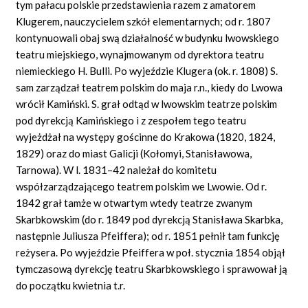
tym pałacu polskie przedstawienia razem z amatorem
Klugerem, nauczycielem szkół elementarnych; od r. 1807
kontynuowali obaj swą działalność w budynku lwowskiego
teatru miejskiego, wynajmowanym od dyrektora teatru
niemieckiego H. Bulli. Po wyjeździe Klugera (ok. r. 1808) S.
sam zarządzał teatrem polskim do maja r.n., kiedy do Lwowa
wrócił Kamiński. S. grał odtąd w lwowskim teatrze polskim
pod dyrekcją Kamińskiego i z zespołem tego teatru
wyjeżdżał na występy gościnne do Krakowa (1820, 1824,
1829) oraz do miast Galicji (Kołomyi, Stanisławowa,
Tarnowa). W l. 1831–42 należał do komitetu
współzarządzającego teatrem polskim we Lwowie. Od r.
1842 grał tamże w otwartym wtedy teatrze zwanym
Skarbkowskim (do r. 1849 pod dyrekcją Stanisława Skarbka,
następnie Juliusza Pfeiffera); od r. 1851 pełnił tam funkcję
reżysera. Po wyjeździe Pfeiffera w poł. stycznia 1854 objął
tymczasową dyrekcję teatru Skarbkowskiego i sprawował ją
do początku kwietnia t.r.