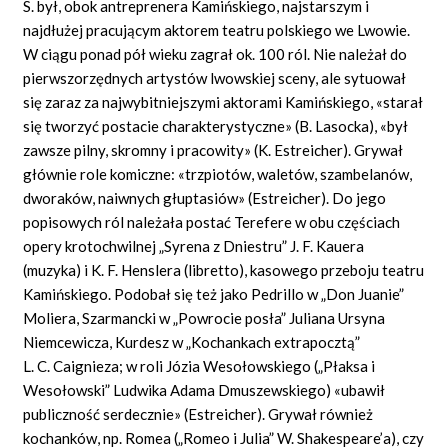
S. był, obok antreprenera Kamińskiego, najstarszym i
najdłużej pracującym aktorem teatru polskiego we Lwowie.
W ciągu ponad pół wieku zagrał ok. 100 ról. Nie należał do
pierwszorzędnych artystów lwowskiej sceny, ale sytuował
się zaraz za najwybitniejszymi aktorami Kamińskiego, «starał
się tworzyć postacie charakterystyczne» (B. Lasocka), «był
zawsze pilny, skromny i pracowity» (K. Estreicher). Grywał
głównie role komiczne: «trzpiotów, waletów, szambelanów,
dworaków, naiwnych głuptasiów» (Estreicher). Do jego
popisowych ról należała postać Terefere w obu częściach
opery krotochwilnej „Syrena z Dniestru” J. F. Kauera
(muzyka) i K. F. Henslera (libretto), kasowego przeboju teatru
Kamińskiego. Podobał się też jako Pedrillo w „Don Juanie”
Moliera, Szarmancki w „Powrocie posła” Juliana Ursyna
Niemcewicza, Kurdesz w „Kochankach extrapocztą”
L. C. Caignieza; w roli Józia Wesołowskiego („Płaksa i
Wesołowski” Ludwika Adama Dmuszewskiego) «ubawił
publiczność serdecznie» (Estreicher). Grywał również
kochanków, np. Romea („Romeo i Julia” W. Shakespeare’a), czy