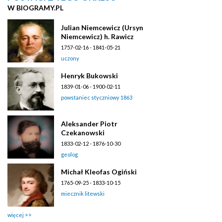
W BIOGRAMY.PL
Julian Niemcewicz (Ursyn
Niemcewicz) h. Rawicz
1757-02-16 - 1841-05-21
uczony
Henryk Bukowski
1839-01-06 - 1900-02-11
powstaniec styczniowy 1863
Aleksander Piotr
Czekanowski
1833-02-12 - 1876-10-30
geolog
Michał Kleofas Ogiński
1765-09-25 - 1833-10-15
miecznik litewski
więcej