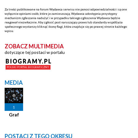
Za treści publikowane na forum Wydawca serwisu nie ponosi odpowiedzialności i są one
wyłącznie opiniami osób, które je zamieszczają. Wydawca udostępnia przystępny
mechanizm zgłaszania nadużyć i w przypadku takiego zgłoszenia Wydawca będzie
reagował niezwłocznie. Aby zgłosić post naruszający prawo lub standardy współżycia
społecznego wystarczy kliknąć ikonę flagi, która znajduje się po prawej stronie każdego
wpisu.
ZOBACZ MULTIMEDIA
dotyczące tej postaci w portalu
MEDIA
1
Graf
POSTACI Z TEGO OKRESU