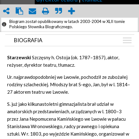
Biogram został opublikowany w latach 2003-2004 w XLII tomie
Polskiego Słownika Biograficznego.
BIOGRAFIA
BIOGRAFIA
Starzewski
Szczęsny h. Ostoja (ok. 1787–1857), aktor,
GRAF POWIĄZAŃ
reżyser, dyrektor teatru, tłumacz.
DYSKUSJA
Ur. najprawdopodobniej we Lwowie, pochodził ze zubożałej
Mapa
rodziny szlacheckiej. Młodszy brat S-ego, Jan, był w l. 1814–
27 aktorem teatru we Lwowie.
S. już jako kilkunastoletni gimnazjalista brał udział w
amatorskich przedstawieniach, urządzanych w l. 1800–3
przez Jana Nepomucena Kamińskiego we Lwowie w pałacu
Stanisława Wronowskiego, radcy prawnego i opiekuna
sztuki. W r. 1803, po wyjeździe Kamińskiego, organizował w