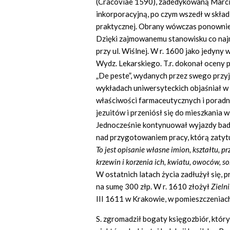
(Cracoviae 1590), zadedykowaną Marcin
inkorporacyjną, po czym wszedł w skł
praktycznej. Obrany wówczas ponownie l
Dzięki zajmowanemu stanowisku co najmn
przy ul. Wiślnej. W r. 1600 jako jedyn
Wydz. Lekarskiego. T.r. dokonał oceny 
„De peste”, wydanych przez swego przyja
wykładach uniwersyteckich objaśniał w r
właściwości farmaceutycznych i poradni
jezuitów i przeniósł się do mieszkania w
Jednocześnie kontynuował wyjazdy bad
nad przygotowaniem pracy, którą zaty
To jest opisanie w
ł
asne imion, kszta
ł
tu, pr
krzewin i korzenia ich, kwiatu, owoc
ó
w, so
W ostatnich latach życia zadłużył się,
na sumę 300 złp. W r. 1610 złożył
Zielni
III 1611 w Krakowie, w pomieszczeniach
S. zgromadził bogaty księgozbiór, który