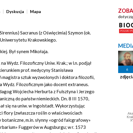
ZOBA
ń
Dyskusja
Mapa
dotyczą
, Sirennius) Sacranus (z Oświęcimia) Szymon (ok.
r Uniwersytetu Krakowskiego.
MEDI
kiej. Był synem Mikołaja.
 na Wydz. Filozoficzny Uniw. Krak.; w l.n. podjął
6
kierunkiem prof. medycyny Stanisława
zdjęci
 magistra sztuk wyzwolonych i doktora filozofii,
a Wydz. Filozoficznym jako docent extraneus.
edagog Wojciecha Herburta z Fulsztyna i Jerzego
iczną do państw niemieckich. Dn. 8 III 1570,
ał się na uniw. w Ingolstadt. Wykorzystując
i flory (zwłaszcza roślin o właściwościach
y botaniczne, m.in. słynny «ogród falcgrafowy»
erbarium» Fuggerów w Augsburgu; w r. 1573