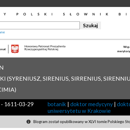
ane
Honorowy Patronat Prezydenta
Wspa
onat
Rzeczypospolitej Polskiej
merytory
N
KI (SYRENIUSZ, SIRENIUS, SIRRENIUS, SIRENNI
IMIA)
-
1611-03-29
botanik
|
doktor medycyny
|
dokto
uniwersytetu w Krakowie
Biogram został opublikowany w XLVI tomie Polskiego Sł