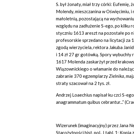
S. był żonaty, miał trzy córki: Eufemię,
Molendy, mieszczanina w Oświęcimiu, i 
małoletnią, pozostającą na wychowaniu 
względu na zadłużenie S-ego, po kilku 
styczniu 1613 areszt na pozostałe po ni
profesorskie sprzedano na licytacji za 
zgodą wierzyciela, rektora Jakuba Janidł
i 14 zł 27 gr gotówką. Spory wybuchły
1617 Molenda zaskarżył przed krakow
Wiązownickiego o włamanie do należącej 
zabranie 370 egzemplarzy
Zielnika
, maj
straty szacował na 2 tys. zł.
Andrzej Loaechius napisał ku czci S-eg
anagrammatum quibus cebrantur...” (Cra
Wizerunek (imaginacyjny) przez Jana Nep
Starożytności hist. pol., I tabl. 1; Kop