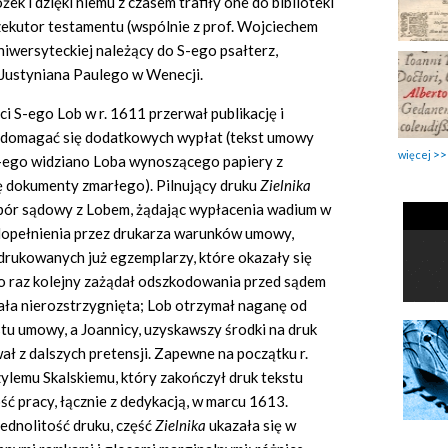
ożek i dzięki niemu z czasem trafiły one do biblioteki
ekutor testamentu (wspólnie z prof. Wojciechem
niwersyteckiej należący do S-ego psałterz,
Justyniana Paulego w Wenecji.
ci S-ego Lob w r. 1611 przerwał publikację i
domagać się dodatkowych wypłat (tekst umowy
więcej
S-ego widziano Loba wynoszącego papiery z
ę dokumenty zmarłego). Pilnujący druku
Zielnika
. spór sądowy z Lobem, żądając wypłacenia wadium w
edopełnienia przez drukarza warunków umowy,
drukowanych już egzemplarzy, które okazały się
po raz kolejny zażądał odszkodowania przed sądem
ała nierozstrzygnięta; Lob otrzymał naganę od
tu umowy, a Joannicy, uzyskawszy środki na druk
 z dalszych pretensji. Zapewne na początku r.
ylemu Skalskiemu, który zakończył druk tekstu
ść pracy, łącznie z dedykacją, w marcu 1613.
dnolitość druku, część
Zielnika
ukazała się w