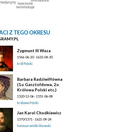
ACI Z TEGO OKRESU
GRAMY.PL
Zygmunt III Waza
1566-06-20 - 1632-04-30
król Polski
Barbara Radziwiłłówna
(1.v. Gasztołdowa, 2.v.
Królowa Polski etc.)
1520-12-06 - 1551-06-08
królowa Polski
Jan Karol Chodkiewicz
1570/1571 - 1621-09-24
hetman wielki litewski