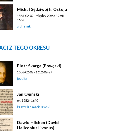
Michał Sędziwój h. Ostoja
1566-02-02 - między 20 V a 12 VIII
1636
alchemik
ACI Z TEGO OKRESU
Piotr Skarga (Powęski)
1536-02-02 - 1612-09-27
jezuita
Jan Ogiński
ok. 1582 - 1640
kasztelan mścisławski
Dawid Hilchen (David
Heliconius Livonus)