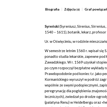
Biografia
Zdjęcia
Graf powiąza
(6)
Syreński
(Syreniusz, Sirenius, Sirrenius
1540 – 1611), botanik, lekarz, profeso
Ur. w Oświęcimiu, w rodzinie mieszczańs
W semestrze letnim 1560 r. wpisał się S.
ponadto studia lekarskie, zapewne pod 
Zawadzkiego. W r. 1569 uzyskał stopień
po czym rozpoczął bezpłatne wykłady n
Prawdopodobnie pod koniec t.r. jako p
Kormanickiego wyruszył w podróż zagran
wspólnie ze swymi podopiecznymi, zapis
peregrynację dla pogłębienia znajomośc
leczniczych), zwiedzał po drodze ogrod
(palatyna Renu) w Heidelbergu oraz «h