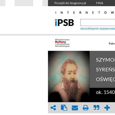
Przejdź do: biogramy.pl
FINA
wyszukiwanie zaawansow
Patr
SZYMO
SYREŃS
OŚWIĘC
ok. 1540