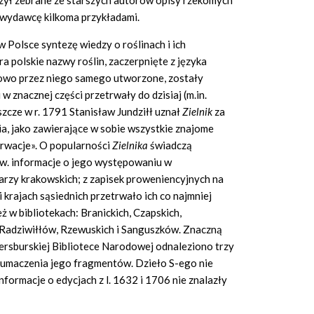
toczył zebrane ze starszych autorów opisy rzekomych
wydawcę kilkoma przykładami.
 Polsce syntezę wiedzy o roślinach i ich
polskie nazwy roślin, zaczerpnięte z języka
ciowo przez niego samego utworzone, zostały
w znacznej części przetrwały do dzisiaj (m.in.
eszcze w r. 1791 Stanisław Jundziłł uznał
Zielnik
za
a, jako zawierające w sobie wszystkie znajome
erwacje». O popularności
Zielnika
świadczą
I w. informacje o jego występowaniu w
karzy krakowskich; z zapisek proweniencyjnych na
krajach sąsiednich przetrwało ich co najmniej
ż w bibliotekach: Branickich, Czapskich,
, Radziwiłłów, Rzewuskich i Sanguszków. Znaczną
tersburskiej Bibliotece Narodowej odnaleziono trzy
 tłumaczenia jego fragmentów. Dzieło S-ego nie
nformacje o edycjach z l. 1632 i 1706 nie znalazły