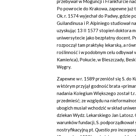
przebywał w Moguncji i Frankfurcie na
Po powrocie do Krakowa, zapewne już t.
Ok. r. 1574 wyjechał do Padwy, gdzie po
Guilandinusa i P. Alpiniego studiował
uzyskując 13 II 1577 stopień doktora m
uniwersytecie jako bezpłatny docent. P
rozpoczął tam praktykę lekarską, a rów
roślinność i w podobnym celu odbywał 
Kamieńca), Pokucie, w Bieszczady, Beski
Węgry.
Zapewne w r. 1589 przeniósł się S. do K
w którym przyjął godność brata «primar
nadania Kolegium Większego został t.r
przedmieść; ze względu na nieformalnoś
ubogich musiał wchodzić w skład uniwe
dziekan Wydz. Lekarskiego Jan Latosz. 
warunków fundacji, S. podporządkował 
nostryfikacyjną pt.
Questio pro incorpora