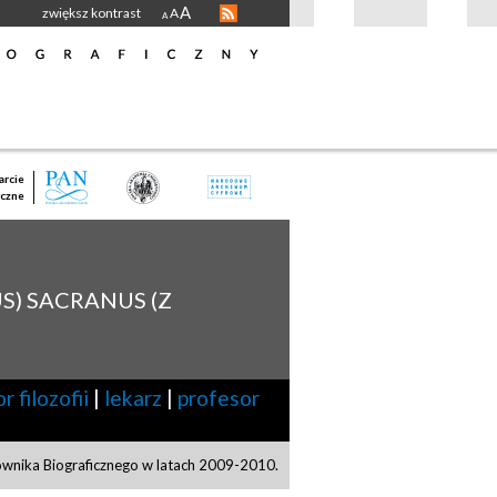
A
zwiększ kontrast
A
A
rcie
czne
US) SACRANUS (Z
r filozofii
|
lekarz
|
profesor
ownika Biograficznego w latach 2009-2010.