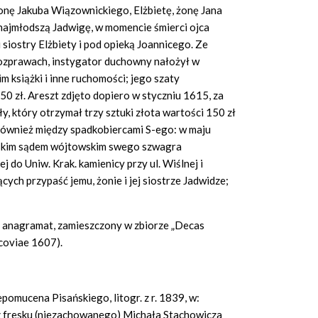
 żonę Jakuba Wiązownickiego, Elżbietę, żonę Jana
najmłodszą Jadwigę, w momencie śmierci ojca
siostry Elżbiety i pod opieką Joannicego. Ze
rozprawach, instygator duchowny nałożył w
m książki i inne ruchomości; jego szaty
150 zł. Areszt zdjęto dopiero w styczniu 1615, za
y, który otrzymał trzy sztuki złota wartości 150 zł
 również między spadkobiercami S-ego: w maju
skim sądem wójtowskim swego szwagra
do Uniw. Krak. kamienicy przy ul. Wiślnej i
ących przypaść jemu, żonie i jej siostrze Jadwidze;
o anagramat, zamieszczony w zbiorze „Decas
coviae 1607).
omucena Pisańskiego, litogr. z r. 1839, w:
ia z fresku (niezachowanego) Michała Stachowicza