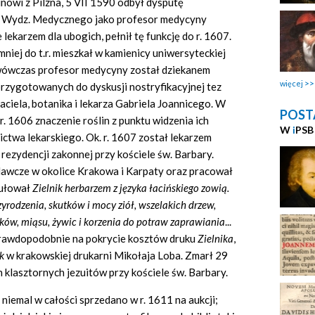
owi z Pilzna, 5 VII 1590 odbył dysputę
ad Wydz. Medycznego jako profesor medycyny
ekarzem dla ubogich, pełnił tę funkcję do r. 1607.
iej do t.r. mieszkał w kamienicy uniwersyteckiej
y wówczas profesor medycyny został dziekanem
więcej
przygotowanych do dyskusji nostryfikacyjnej tez
ciela, botanika i lekarza Gabriela Joannicego. W
POST
. 1606 znaczenie roślin z punktu widzenia ich
W
i
PSB
ctwa lekarskiego. Ok. r. 1607 został lekarzem
 rezydencji zakonnej przy kościele św. Barbary.
awcze w okolice Krakowa i Karpaty oraz pracował
tułował
Zielnik herbarzem z j
ę
zyka
ł
aci
ń
skiego zowi
ą
.
zyrodzenia, skutk
ó
w i mocy zi
ół
, wszelakich drzew,
k
ó
w, mi
ą
su,
ż
ywic i korzenia do potraw zaprawiania
...
 prawdopodobnie na pokrycie kosztów druku
Zielnika
,
k
w krakowskiej drukarni Mikołaja Loba. Zmarł 29
 klasztornych jezuitów przy kościele św. Barbary.
 niemal w całości sprzedano w r. 1611 na aukcji;