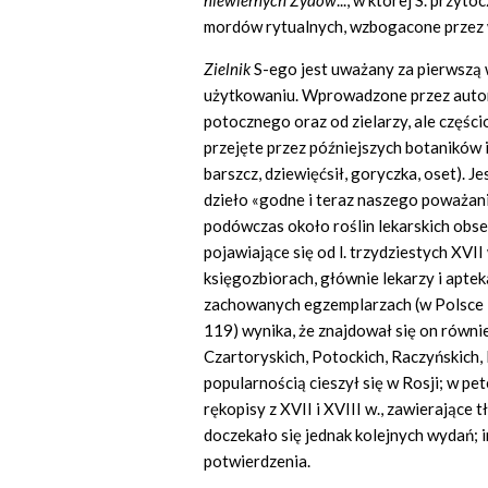
niewiernych
Ż
yd
ó
w
..., w której S. przy
mordów rytualnych, wzbogacone przez 
Zielnik
S-ego jest uważany za pierwszą w
użytkowaniu. Wprowadzone przez autora 
potocznego oraz od zielarzy, ale częś
przejęte przez późniejszych botaników i 
barszcz, dziewięćsił, goryczka, oset). J
dzieło «godne i teraz naszego poważani
podówczas około roślin lekarskich obs
pojawiające się od l. trzydziestych XVI
księgozbiorach, głównie lekarzy i apte
zachowanych egzemplarzach (w Polsce i 
119) wynika, że znajdował się on równie
Czartoryskich, Potockich, Raczyńskich
popularnością cieszył się w Rosji; w pe
rękopisy z XVII i XVIII w., zawierające
doczekało się jednak kolejnych wydań; i
potwierdzenia.