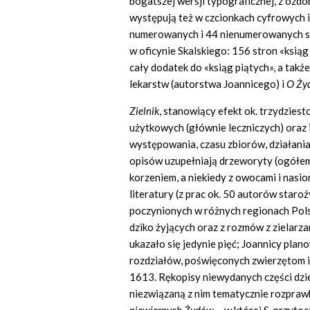
bogatszej wersji typograficznej, z ozd
występują też w czcionkach cyfrowych 
numerowanych i 44 nienumerowanych st
w oficynie Skalskiego: 156 stron «ksiąg 
cały dodatek do «ksiąg piątych», a takż
lekarstw (autorstwa Joannicego) i
O
Ż
y
Zielnik
, stanowiący efekt ok. trzydziest
użytkowych (głównie leczniczych) oraz 
występowania, czasu zbiorów, działani
opisów uzupełniają drzeworyty (ogółem 
korzeniem, a niekiedy z owocami i nasio
literatury (z prac ok. 50 autorów staro
poczynionych w różnych regionach Polsk
dziko żyjących oraz z rozmów z zielarz
ukazało się jedynie pięć; Joannicy pla
rozdziałów, poświęconych zwierzętom i 
1613. Rękopisy niewydanych części dzi
niezwiązaną z nim tematycznie rozpraw