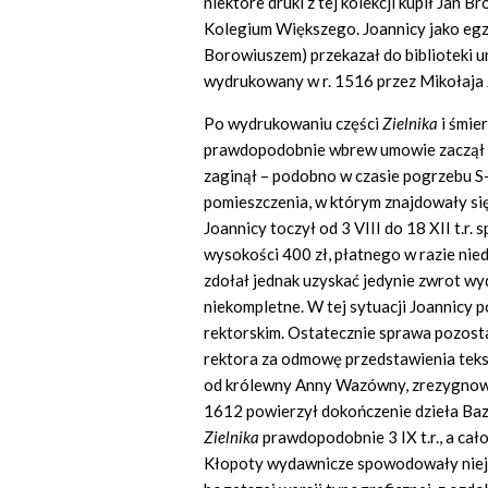
niektóre druki z tej kolekcji kupił Jan Br
Kolegium Większego. Joannicy jako egz
Borowiuszem) przekazał do biblioteki u
wydrukowany w r. 1516 przez Mikołaja 
Po wydrukowaniu części
Zielnika
i śmier
prawdopodobnie wbrew umowie zaczął 
zaginął – podobno w czasie pogrzebu 
pomieszczenia, w którym znajdowały si
Joannicy toczył od 3 VIII do 18 XII t.r
wysokości 400 zł, płatnego w razie ni
zdołał jednak uzyskać jedynie zwrot wy
niekompletne. W tej sytuacji Joannicy 
rektorskim. Ostatecznie sprawa pozost
rektora za odmowę przedstawienia teks
od królewny Anny Wazówny, zrezygnował
1612 powierzył dokończenie dzieła Baz
Zielnika
prawdopodobnie 3 IX t.r., a cało
Kłopoty wydawnicze spowodowały nieje