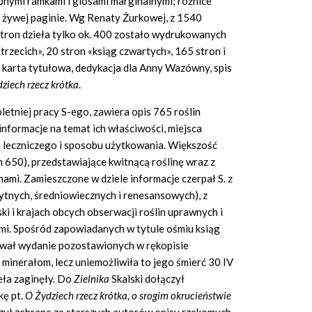
obnymi ramkami i glosami marginalnymi; różnice
i żywej paginie. Wg Renaty Żurkowej, z 1540
ron dzieła tylko ok. 400 zostało wydrukowanych
trzecich», 20 stron «ksiąg czwartych», 165 stron i
e karta tytułowa, dedykacja dla Anny Wazówny, spis
dziech rzecz kr
ó
tka
.
oletniej pracy S-ego, zawiera opis 765 roślin
informacje na temat ich właściwości, miejsca
a leczniczego i sposobu użytkowania. Większość
650), przedstawiające kwitnącą roślinę wraz z
nami. Zamieszczone w dziele informacje czerpał S. z
żytnych, średniowiecznych i renesansowych), z
i i krajach obcych obserwacji roślin uprawnych i
ami. Spośród zapowiadanych w tytule ośmiu ksiąg
nował wydanie pozostawionych w rękopisie
minerałom, lecz uniemożliwiła to jego śmierć 30 IV
eła zaginęły. Do
Zielnika
Skalski dołączył
kę pt.
O
Ż
ydziech rzecz kr
ó
tka, o srogim okrucie
ń
stwie