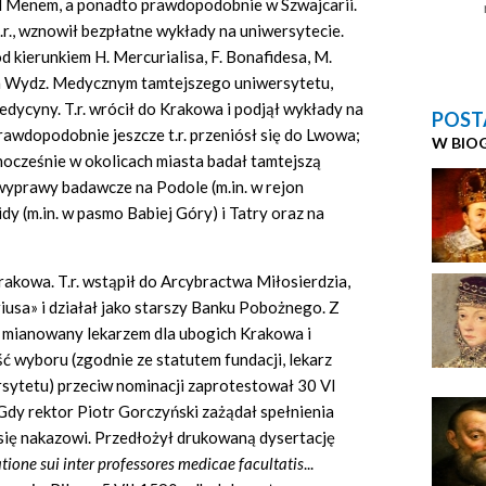
d Menem, a ponadto prawdopodobnie w Szwajcarii.
r., wznowił bezpłatne wykłady na uniwersytecie.
d kierunkiem H. Mercurialisa, F. Bonafidesa, M.
 na Wydz. Medycznym tamtejszego uniwersytetu,
edycyny. T.r. wrócił do Krakowa i podjął wykłady na
POST
rawdopodobnie jeszcze t.r. przeniósł się do Lwowa;
W BIO
nocześnie w okolicach miasta badał tamtejszą
wyprawy badawcze na Podole (m.in. w rejon
dy (m.in. w pasmo Babiej Góry) i Tatry oraz na
rakowa. T.r. wstąpił do Arcybractwa Miłosierdzia,
iusa» i działał jako starszy Banku Pobożnego. Z
. mianowany lekarzem dla ubogich Krakowa i
ć wyboru (zgodnie ze statutem fundacji, lekarz
rsytetu) przeciw nominacji zaprotestował 30 VI
Gdy rektor Piotr Gorczyński zażądał spełnienia
się nakazowi. Przedłożył drukowaną dysertację
tione sui inter professores medicae facultatis
...