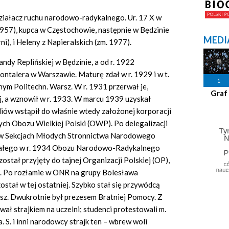
działacz ruchu narodowo-radykalnego. Ur. 17 X w
957), kupca w Częstochowie, następnie w Będzinie
MEDI
ni), i Heleny z Napieralskich (zm. 1977).
ndy Replińskiej w Będzinie, a od r. 1922
ntalera w Warszawie. Maturę zdał w r. 1929 i w t.
1
nym Politechn. Warsz. W r. 1931 przerwał je,
Graf
, a wznowił w r. 1933. W marcu 1939 uzyskał
iów wstąpił do właśnie wtedy założonej korporacji
ych Obozu Wielkiej Polski (OWP). Po delegalizacji
o w Sekcjach Młodych Stronnictwa Narodowego
wstałego w r. 1934 Obozu Narodowo-Radykalnego
stał przyjęty do tajnej Organizacji Polskiej (OP),
ą. Po rozłamie w ONR na grupy Bolesława
stał w tej ostatniej. Szybko stał się przywódcą
sz. Dwukrotnie był prezesem Bratniej Pomocy. Z
ał strajkiem na uczelni; studenci protestowali m.
. S. i inni narodowcy strajk ten – wbrew woli