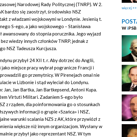
zasowej Narodowej Rady Politycznej (TNRP). W 2.
więcej
 AK bardzo się zaostrzył, środowisko NSZ
akt z władzami wojskowymi w Londynie. Jesienią t.
POST
cznego S-ego, a jako wojskowego – Stanisława
W
i
PSB
ł awansowany do stopnia porucznika. Jego wyjazd
 bez wiedzy innych członków TNRP, jednak z
o NSZ Tadeusza Kurcjusza.
dynu przybył 24 XII t. r. Aby dotrzeć do Anglii,
i jako miejsce pracy wybrał pogranicze Francji i
eprowadzili go przemytnicy. W Pirenejach omal nie
lacie w Lizbonie i stąd wyleciał do Londynu.
Jan, Jan Bartka, Jan Bartkepsend, Antoni Kupa.
em Virtuti Militari. Zadaniem S-ego było
SZ z rządem, dla poinformowania go o stosunkach
szywych informacji o grupie «Szańca» i NSZ,
jalne warunki scalania NZS z AK, które przywiózł z
ienia większe niż innym organizacjom. Wysłany w
ormalnie przybył jako reprezentant NSZ. W tym