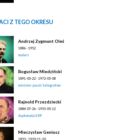
ACI Z TEGO OKRESU
Andrzej Zygmunt Oleś
1886 - 1952
malarz
Bogusław Miedziński
1891-03-22 - 1972-05-08
minister poczt i telegrafów
Rajnold Przezdziecki
1884-07-26 - 1955-05-12
dyplomata II RP
Mieczysław Geniusz
1853 - 1920-11-20