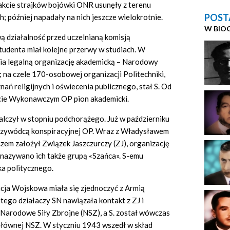
akcie strajków bojówki ONR usunęły z terenu
POST
; później napadały na nich jeszcze wielokrotnie.
W BIO
ą działalność przed uczelnianą komisją
tudenta miał kolejne przerwy w studiach. W
ia legalną organizację akademicką – Narodowy
 na czele 170-osobowej organizacji Politechniki,
nań religijnych i oświecenia publicznego, stał S. Od
cie Wykonawczym OP pion akademicki.
lczył w stopniu podchorążego. Już w październiku
 przywódcą konspiracyjnej OP. Wraz z Władysławem
m założył Związek Jaszczurczy (ZJ), organizację
azywano ich także grupą «Szańca». S-emu
a politycznego.
cja Wojskowa miała się zjednoczyć z Armią
tego działaczy SN nawiązała kontakt z ZJ i
arodowe Siły Zbrojne (NSZ), a S. został wówczas
ównej NSZ. W styczniu 1943 wszedł w skład