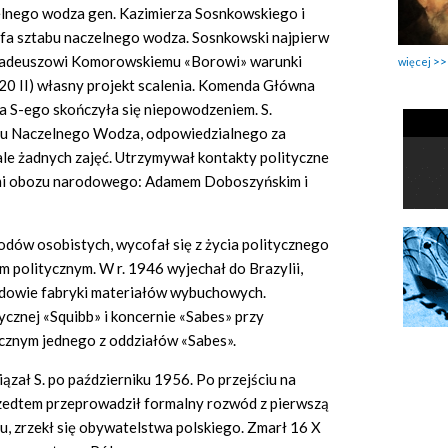
zelnego wodza gen. Kazimierza Sosnkowskiego i
efa sztabu naczelnego wodza. Sosnkowski najpierw
 Tadeuszowi Komorowskiemu «Borowi» warunki
więcej
(20 II) własny projekt scalenia. Komenda Główna
ja S-ego skończyła się niepowodzeniem. S.
bu Naczelnego Wodza, odpowiedzialnego za
iale żadnych zajęć. Utrzymywał kontakty polityczne
ami obozu narodowego: Adamem Doboszyńskim i
odów osobistych, wycofał się z życia politycznego
m politycznym. W r. 1946 wyjechał do Brazylii,
budowie fabryki materiałów wybuchowych.
cznej «Squibb» i koncernie «Sabes» przy
cznym jednego z oddziałów «Sabes».
ązał S. po październiku 1956. Po przejściu na
rzedtem przeprowadził formalny rozwód z pierwszą
u, zrzekł się obywatelstwa polskiego. Zmarł 16 X