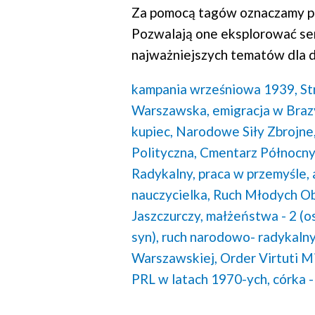
Za pomocą tagów oznaczamy po
Pozwalają one eksplorować se
najważniejszych tematów dla d
kampania wrześniowa 1939,
St
Warszawska,
emigracja w Brazy
kupiec,
Narodowe Siły Zbrojne
Polityczna,
Cmentarz Północny
Radykalny,
praca w przemyśle,
nauczycielka,
Ruch Młodych Obo
Jaszczurczy,
małżeństwa - 2 (o
syn),
ruch narodowo- radykalny
Warszawskiej,
Order Virtuti Mi
PRL w latach 1970-ych,
córka -