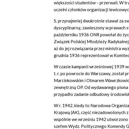
większości studentów – przerwali. W tr
uczelni członków organizacji lewicowych
S. przynajmniej dwukrotnie stawał za sw
dyscyplinarną; zawieszony w prawach s
październiku 1936 ONR powołał do życ
Związek Polskiej Młodzieży Radykalnej;
aż do jej rozwiązania przez ministra wyz
grudnia 1936 reprezentował w Komite
W czasie kampanii wrześniowej 1939 wa
t. r. po powrocie do Warszawy, został
Marcinkowskim i Otmarem Wawrzkowicze
zewnętrzną OP. Od wydawanego pisma n
przypadło zadanie odbudowy środowisk
W r. 1942, kiedy to Narodowa Organiza
Krajową (AK), część niezadowolonych z 
wspólnie we wrześniu 1942 utworzono N
szefem Wydz. Politycznego Komendy Gł