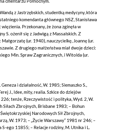
 na cmentarzu Północnym.
 z Wandą z Jastrzębskich, studentką medycyny, która
 ostatniego komendanta głównego NSZ, Stanisława
t więzienia. Przekonany, że żona zginęła w
y S. ożenił się z Jadwigą z Massalskich. Z
Małgorzatę (ur. 1940), nauczycielkę, Joannę (ur.
szawie. Z drugiego małżeństwa miał dwoje dzieci:
kiego Min. Spraw Zagranicznych, i Witolda (ur.
Geneza i działalność, W. 1985; Siemaszko S.,
j J., Idee, mity, realia. Szkice do dziejów
226; tenże, Rzeczywistość i polityka, Wyd. 2, W.
 Siłach Zbrojnych, Brisbane 1983; – Bohun
Świętokrzyskiej Narodowych Sił Zbrojnych,
urzą, W. 1973; – „Życie Warszawy” 1981 nr 246; –
 S-ego 11855; – Relacje rodziny, M. Utnika i L.