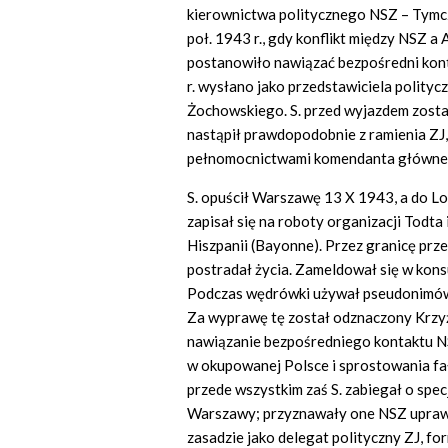
kierownictwa politycznego NSZ – Tymc
poł. 1943 r., gdy konflikt między NSZ a
postanowiło nawiązać bezpośredni kont
r. wysłano jako przedstawiciela polity
Żochowskiego. S. przed wyjazdem zosta
nastąpił prawdopodobnie z ramienia ZJ,
pełnomocnictwami komendanta główneg
S. opuścił Warszawę 13 X 1943, a do Lon
zapisał się na roboty organizacji Todta 
Hiszpanii (Bayonne). Przez granicę prz
postradał życia. Zameldował się w konsu
Podczas wędrówki używał pseudonimów: 
Za wyprawę tę został odznaczony Krzyż
nawiązanie bezpośredniego kontaktu N
w okupowanej Polsce i sprostowania fał
przede wszystkim zaś S. zabiegał o spec
Warszawy; przyznawały one NSZ uprawn
zasadzie jako delegat polityczny ZJ, f