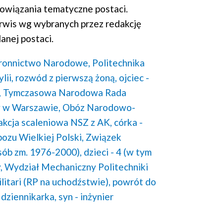
wiązania tematyczne postaci.
rwis wg wybranych przez redakcję
anej postaci.
ronnictwo Narodowe,
Politechnika
lii,
rozwód z pierwszą żoną,
ojciec -
,
Tymczasowa Narodowa Rada
 w Warszawie,
Obóz Narodowo-
akcja scaleniowa NSZ z AK,
córka -
zu Wielkiej Polski,
Związek
sób zm. 1976-2000),
dzieci - 4 (w tym
,
Wydział Mechaniczny Politechniki
litari (RP na uchodźstwie),
powrót do
 dziennikarka,
syn - inżynier