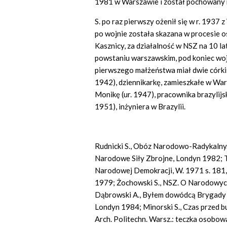
1981 w Warszawie i został pochowany
S. po raz pierwszy ożenił się w r. 1937
po wojnie została skazana w procesie
Kasznicy, za działalność w NSZ na 10 la
powstaniu warszawskim, pod koniec wojn
pierwszego małżeństwa miał dwie córki: 
1942), dziennikarkę, zamieszkałe w War
Monikę (ur. 1947), pracownika brazylijs
1951), inżyniera w Brazylii.
Rudnicki S., Obóz Narodowo-Radykalny. 
Narodowe Siły Zbrojne, Londyn 1982; Tere
Narodowej Demokracji, W. 1971 s. 181, 
1979; Żochowski S., NSZ. O Narodowych
Dąbrowski A., Byłem dowódcą Brygady 
Londyn 1984; Minorski S., Czas przed b
Arch. Politechn. Warsz.: teczka osobowa