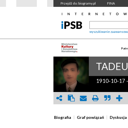
Przejdź do: biogramy.pl
FINA
wyszukiwanie zaawansow
Patr
TADEU
1910-10-17
Biografia
Graf powiązań
Dyskusja