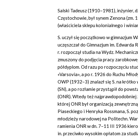
Salski Tadeusz (1910–1981), inżynier, 
Częstochowie, był synem Zenona (zm. 1
(właściciela sklepu kolonialnego i winiar
S. uczył się początkowo w gimnazjum Wa
uczęszczał do Gimnazjum im. Edwarda Ro
r. rozpoczął studia na Wydz. Mechanicz
zmuszony do podjęcia pracy zarobkowej
półdyplom. Od razu po rozpoczęciu stud
«Varsovia», a po r. 1926 do Ruchu Młod
OWP (1932–3) znalazł się S. na krótk
(SN), a po rozłamie przystąpił do po
(ONR). Wtedy też najprawdopodobniej zo
której ONR był organizacją zewnętrzn
Piaseckiego i Henryka Rossmana, S. pozo
młodzieży narodowej na Politechn. War
ramienia ONR w dn. 7–11 III 1936 kierow
in. przeciwko wysokim opłatom za studia