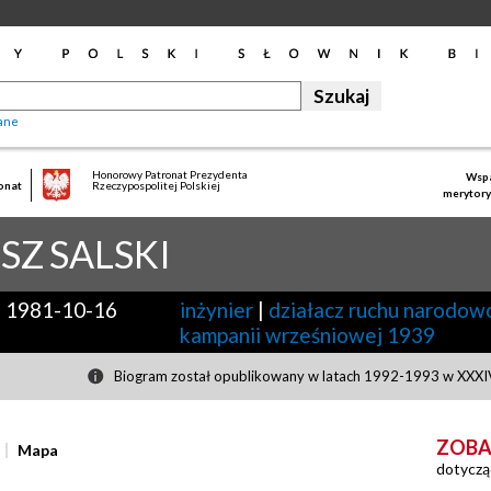
ane
Honorowy Patronat Prezydenta
Wspa
onat
Rzeczypospolitej Polskiej
merytory
SZ
SALSKI
-
1981-10-16
inżynier
|
działacz ruchu narodow
kampanii wrześniowej 1939
Biogram został opublikowany w latach 1992-1993 w XXXIV
ZOBA
Mapa
dotyczą