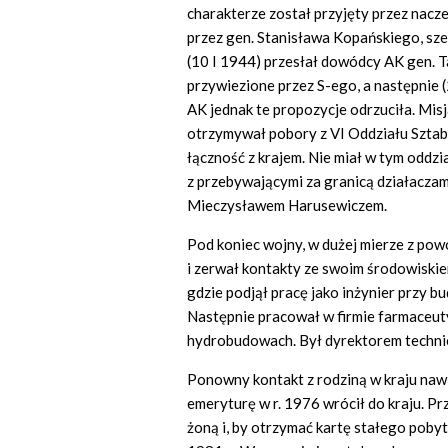
charakterze został przyjęty przez nac
przez gen. Stanisława Kopańskiego, sz
(10 I 1944) przesłał dowódcy AK gen.
przywiezione przez S-ego, a następnie 
AK jednak te propozycje odrzuciła. Mis
otrzymywał pobory z VI Oddziału Szta
łączność z krajem. Nie miał w tym oddz
z przebywającymi za granicą działacz
Mieczysławem Harusewiczem.
Pod koniec wojny, w dużej mierze z pow
i zerwał kontakty ze swoim środowiskie
gdzie podjął pracę jako inżynier przy 
Następnie pracował w firmie farmaceuty
hydrobudowach. Był dyrektorem techni
Ponowny kontakt z rodziną w kraju nawi
emeryturę w r. 1976 wrócił do kraju. P
żoną i, by otrzymać kartę stałego pobyt