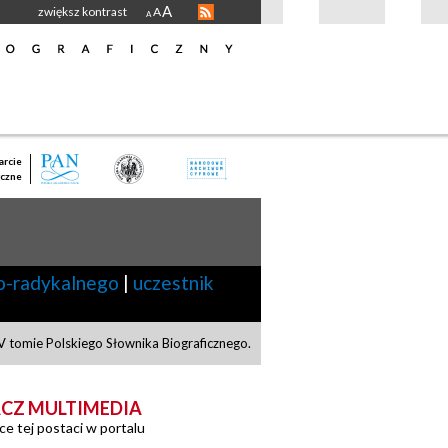
A
zwiększ kontrast
A
A
rcie
czne
o-radykalnego
|
uczestnik
 tomie Polskiego Słownika Biograficznego.
CZ MULTIMEDIA
ce tej postaci w portalu