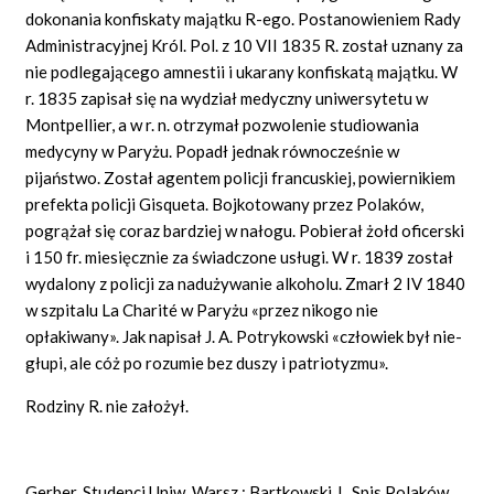
dokonania konfiskaty majątku R-ego. Postanowieniem Rady
Administracyjnej Król. Pol. z 10
VII
1835 R. został uznany za
nie podlegającego amnestii i ukarany konfiskatą majątku. W
r. 1835 zapisał się na wydział medyczny uniwersytetu w
Montpellier, a w r. n. otrzymał pozwolenie studiowania
medycyny w Paryżu. Popadł jednak równocześnie w
pijaństwo. Został agentem policji francuskiej, powiernikiem
prefekta policji Gis
queta.
Bojkotowany przez Polaków,
pogrążał się coraz bardziej w nałogu. Pobierał żołd oficerski
i 150 fr. miesięcznie za świadczone usługi. W r. 1839 został
wydalony z policji za nadużywanie alkoholu. Zmarł 2 IV 1840
w szpitalu
La Charité
w Paryżu
«przez
nikogo nie
opłakiwany». Jak napisał J.
A.
Potrykowski «człowiek był nie-
głupi, ale cóż po rozumie bez duszy i patriotyzmu».
Rodziny R. nie założył.
Gerber, Studenci Uniw.
Warsz.; Bartkowski J., Spis Polaków