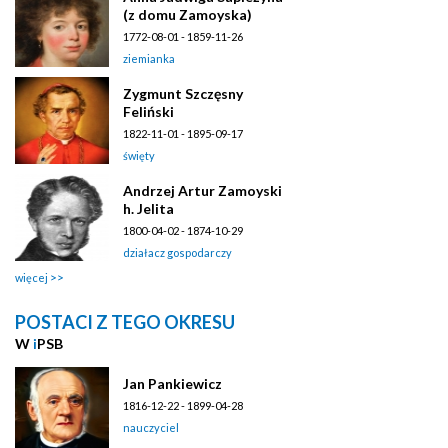
(z domu Zamoyska)
1772-08-01 - 1859-11-26
ziemianka
Zygmunt Szczęsny
Feliński
1822-11-01 - 1895-09-17
święty
Andrzej Artur Zamoyski
h. Jelita
1800-04-02 - 1874-10-29
działacz gospodarczy
więcej
POSTACI Z TEGO OKRESU
W
i
PSB
Jan Pankiewicz
1816-12-22 - 1899-04-28
nauczyciel