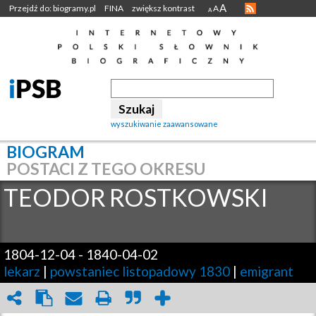
A
Przejdź do: biogramy.pl
FINA
zwiększ kontrast
A
A
wyszukiwanie zaawansowane
BIOGRAM
POSTACI Z TEGO OKRESU
TEODOR
ROSTKOWSKI
1804-12-04
-
1840-04-02
lekarz
|
powstaniec listopadowy 1830
|
emigrant