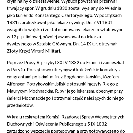
kryminalny o zniesławienie. Wybuch powstania przerwał
trwający spór. W grudniu 1830 został wysłany do Wiednia
jako kurier do Konstantego Czartoryskiego. W początkach
1831 r. praktykował jako lekarz cywilny. Dn. 7 VI 1831
wstąpił do wojska i został mianowany lekarzem sztabowym
w 12 p. p. liniowej, później awansował na lekarza
dywizyjnego w Sztabie Głównym. Dn. 14 IX t. r. otrzymał
Złoty Krzyż Virtuti
Militari.
Poprzez Prusy R. przybył 30 IV 1832 do Francji i zamieszkał
w Paryżu. Początkowo utrzymywał koleżeńskie kontakty z
emigrantami polskimi, m.
in.
z Bogdanem Jańskim, Józefem
Alfonsem Potrykowskim, bliskie stosunki łączyły R-ego z
Maurycym Mochnackim. R. był jego lekarzem, obecnym przy
śmierci Mochnackiego i otrzymał część należących do niego
przedmiotów.
W kraju reskryptem Komisji Rządowej Spraw Wewnętrznych,
Duchownych i Oświecenia Publicznego z 5 IX 1832
zarządzono wszczęcie postępowania przygotowawczego do