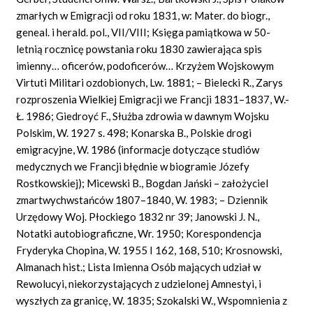
zmarłych w Emigracji od roku 1831, w: Mater. do biogr.,
geneal. i herald. pol.,
VII/VI
II; Księga pamiątkowa w 50-
letnią rocznicę powstania roku 1830 zawierająca spis
imienny… oficerów, podoficerów… Krzyżem Wojskowym
Virtuti
Militari
ozdobionych, Lw. 1881; – Bielecki R., Zarys
rozproszenia Wielkiej Emigracji we Francji 1831–1837, W.-
Ł. 1986; Giedroyć F., Służba zdrowia w dawnym Wojsku
Polskim, W. 1927 s. 498; Konarska B., Polskie drogi
emigracyjne, W. 1986 (informacje dotyczące studiów
medycznych we Francji błędnie w biogramie Józefy
Rostkowskiej); Micewski B., Bogdan Jański – założyciel
zmartwychwstańców 1807–1840, W. 1983; – Dziennik
Urzędowy Woj. Płockiego 1832 nr 39; Janowski
J.
N.,
Notatki autobiograficzne, Wr. 1950; Korespondencja
Fryderyka Chopina, W. 1955 I 162, 168, 510; Krosnowski,
Almanach hist.; Lista Imienna Osób mających udział w
Rewolucyi, niekorzystających z udzielonej Amnestyi, i
wyszłych za granicę, W. 1835; Szokalski W., Wspomnienia z