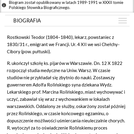
Biogram został opublikowany w latach 1989-1991 w XXXII tomie
Polskiego Słownika Biograficznego.
BIOGRAFIA
BIOGRAFIA
Rostkowski Teodor (1804–1840), lekarz, powstaniec z
ARTYKUŁY
1830/31 r., emigrant we Francji. Ur. 4 XII we wsi Chełchy-
(1)
Cibory (pow. pułtuski).
GRAF POWIĄZAŃ
R. ukończył szkołę ks. pijarów w Warszawie. Dn. 12 X 1822
DYSKUSJA
rozpoczął studia medyczne na Uniw. Warsz. W czasie
Mapa
studiów nie przykładał się zbytnio do nauki. Zostawszy
guwernerem Adolfa Rolińskiego syna dziekana Wydz.
Lekarskiego prof. Marcina Rolińskiego, miast wychowywać i
uczyć, zabawiał się wraz z wychowankiem w lokalach
warszawskich. Oddalony ze służby, oskarżony został później
przez Rolińskiego, w czasie końcowego egzaminu, o
dopuszczenie możliwości uśmiercania nieuleczalnie chorych.
R. wytoczył za to oświadczenie Rolińskiemu proces