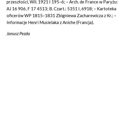
przeszłości, Wil. 1921 I 195–6; – Arch. de France w Paryżu:
AJ 16 906,
F
17 4513; B. Czart.: 5351 I, 6918; – Kartoteka
oficerów WP 1815–1831 Zbigniewa Zacharewicza z Kr.; –
Informacje
Henri
Musielaka z Aniche (Francja).
Janusz Pezda