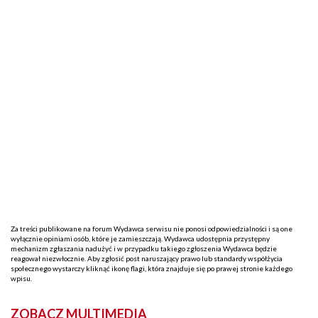
Za treści publikowane na forum Wydawca serwisu nie ponosi odpowiedzialności i są one
wyłącznie opiniami osób, które je zamieszczają. Wydawca udostępnia przystępny
mechanizm zgłaszania nadużyć i w przypadku takiego zgłoszenia Wydawca będzie
reagował niezwłocznie. Aby zgłosić post naruszający prawo lub standardy współżycia
społecznego wystarczy kliknąć ikonę flagi, która znajduje się po prawej stronie każdego
wpisu.
ZOBACZ MULTIMEDIA