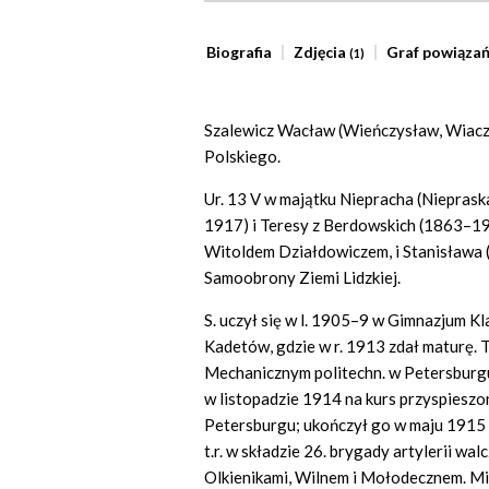
Biografia
Zdjęcia
Graf powiąza
(1)
Szalewicz Wacław (Wieńczysław, Wiac
Polskiego.
Ur. 13 V w majątku Niepracha (Niepraska
1917) i Teresy z Berdowskich (1863–1
Witoldem Działdowiczem, i Stanisława 
Samoobrony Ziemi Lidzkiej.
S. uczył się w l. 1905–9 w Gimnazjum K
Kadetów, gdzie w r. 1913 zdał maturę. T
Mechanicznym politechn. w Petersburgu
w listopadzie 1914 na kurs przyspieszon
Petersburgu; ukończył go w maju 1915 
t.r. w składzie 26. brygady artylerii w
Olkienikami, Wilnem i Mołodecznem. M