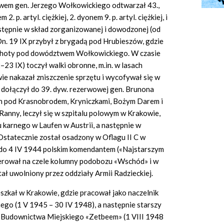
em gen. Jerzego Wołkowickiego odtwarzał 43.,
2. p. artyl. ciężkiej, 2. dyonem 9. p. artyl. ciężkiej, i
astępnie w skład zorganizowanej i dowodzonej (od
Dn. 19 IX przybył z brygadą pod Hrubieszów, gdzie
iechoty pod dowództwem Wołkowickiego. W czasie
23 IX) toczył walki obronne, m.in. w lasach
ie nakazał zniszczenie sprzętu i wycofywał się w
 dołączył do 39. dyw. rezerwowej gen. Brunona
h pod Krasnobrodem, Kryniczkami, Bożym Darem i
Ranny, leczył się w szpitalu polowym w Krakowie,
 karnego w Laufen w Austrii, a następnie w
statecznie został osadzony w Oflagu II C w
 do 4 IV 1944 polskim komendantem («Najstarszym
rował na czele kolumny podobozu «Wschód» i w
stał uwolniony przez oddziały Armii Radzieckiej.
eszkał w Krakowie, gdzie pracował jako naczelnik
o (1 V 1945 – 30 IV 1948), a następnie starszy
u Budownictwa Miejskiego «Zetbeem» (1 VIII 1948