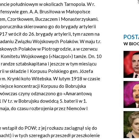
oncie południowym w okolicach Tarnopola. W r.
ofensywie gen. A. A. Brusiłowa w Małopolsce
nem, Czortkowem, Buczaczem i Monasterzyskami.
a porucznika skierowano go do brygady artylerii
17 wrócił do 26. brygady artylerii, tym razem na
POST
kładaniu Związku Wojskowych Polaków. W maju t.r.
W BIO
jskowych Polaków w Piotrogrodzie, a w czerwcu
 Komitetu Wojskowego («Naczpol») tamże. Dn. 10
w randze sztabskapitana i jeszcze w tym miesiącu
rii w składzie I Korpusu Polskiego gen. Józefa
m. Krynki koło Witebska. W lutym 1918 w czasie
ejsce koncentracji Korpusu do Bobrujska
e wówczas czyny odznaczono go «Amarantową
IV t.r. w Bobrujsku dowódcą 5. baterii w 1.
o maja, do czasu rozbrojenia przez Niemców I
 wstąpił do POW; z jej rozkazu zaciągnął się do
macht) i w tych szeregach przeszedł przeszkolenie