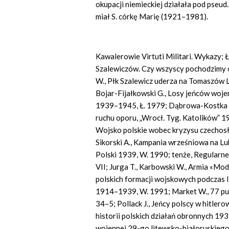
okupacji niemieckiej działała pod pseu
miał S. córkę Marię (1921–1981).
Kawalerowie Virtuti Militari. Wykazy; Ło
Szalewiczów. Czy wszyscy pochodzimy od
W., Płk Szalewicz uderza na Tomaszów L
Bojar-Fijałkowski G., Losy jeńców woj
1939–1945, Ł. 1979; Dąbrowa-Kostka S
ruchu oporu, „Wrocł. Tyg. Katolików” 19
Wojsko polskie wobec kryzysu czechos
Sikorski A., Kampania wrześniowa na Lub
Polski 1939, W. 1990; tenże, Regularne
VII; Jurga T., Karbowski W., Armia «Mod
polskich formacji wojskowych podczas I 
1914–1939, W. 1991; Market W., 77 puł
34–5; Pollack J., Jeńcy polscy w hitler
historii polskich działań obronnych 1939
wojennej 29-go litewsko-białoruskiego p