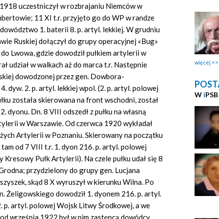
1918 uczestniczył w rozbrajaniu Niemców w
rtowie; 11 XI t.r. przyjęto go do WP w randze
dowództwo 1. baterii 8. p. artyl. lekkiej. W grudniu
awie Ruskiej dołączył do grupy operacyjnej «Bug»
ę do Lwowa, gdzie dowodził pułkiem artylerii w
więcej
rał udział w walkach aż do marca t.r. Następnie
lskiej dowodzonej przez gen. Dowbora-
POST
dyw. 2. p. artyl. lekkiej wpol. (2. p. artyl. polowej
W
i
PSB
pułku została skierowana na front wschodni, został
. dyonu. Dn. 8 VIII odszedł z pułku na własną
tylerii w Warszawie. Od czerwca 1920 wykładał
żych Artylerii w Poznaniu. Skierowany na początku
m od 7 VIII t.r. 1. dyon 216. p. artyl. polowej
Kresowy Pułk Artylerii). Na czele pułku udał się 8
 Grodna; przydzielony do grupy gen. Lucjana
szyszek, skąd 8 X wyruszył w kierunku Wilna. Po
n. Żeligowskiego dowodził 1. dyonem 216. p. artyl.
p. artyl. polowej Wojsk Litwy Środkowej, a we
); od września 1922 był w nim zastępcą dowódcy