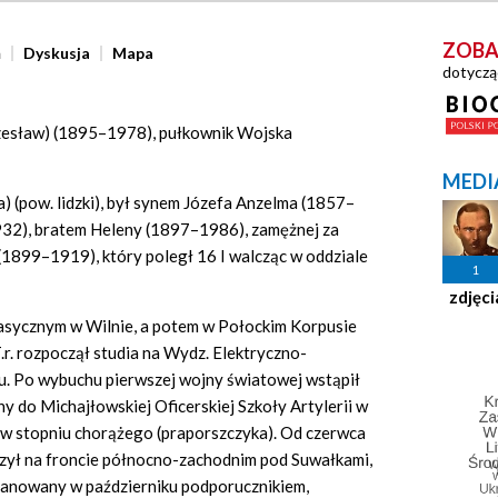
ZOBA
ń
Dyskusja
Mapa
dotyczą
zesław) (1895–1978), pułkownik Wojska
MEDI
) (pow. lidzki), był synem Józefa Anzelma (1857–
932), bratem Heleny (1897–1986), zamężnej za
(1899–1919), który poległ 16 I walcząc w oddziale
1
zdjęci
lasycznym w Wilnie, a potem w Połockim Korpusie
.r. rozpoczął studia na Wydz. Elektryczno-
. Po wybuchu pierwszej wojny światowej wstąpił
y do Michajłowskiej Oficerskiej Szkoły Artylerii w
w stopniu chorążego (praporszczyka). Od czerwca
alczył na froncie północno-zachodnim pod Suwałkami,
ianowany w październiku podporucznikiem,