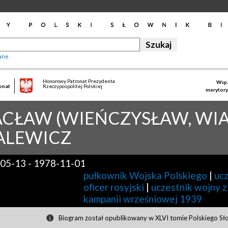
ane
Honorowy Patronat Prezydenta
Wspa
onat
Rzeczypospolitej Polskiej
merytory
CŁAW (WIEŃCZYSŁAW, WI
ALEWICZ
05-13
-
1978-11-01
pułkownik Wojska Polskiego
|
uc
oficer rosyjski
|
uczestnik wojny 
kampanii wrześniowej 1939
Biogram został opublikowany w XLVI tomie Polskiego Sł