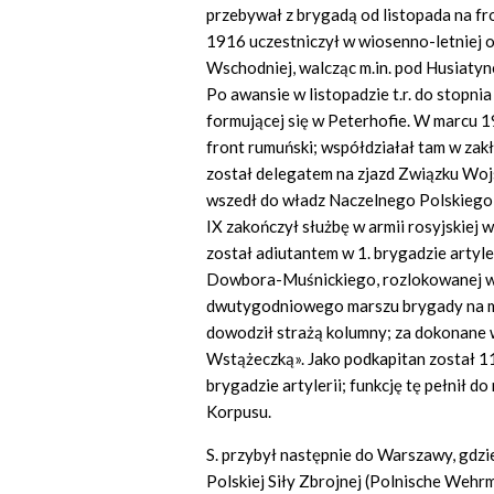
przebywał z brygadą od listopada na fr
1916 uczestniczył w wiosenno-letniej 
Wschodniej, walcząc m.in. pod Husiaty
Po awansie w listopadzie t.r. do stopni
formującej się w Peterhofie. W marcu 19
front rumuński; współdziałał tam w za
został delegatem na zjazd Związku Wo
wszedł do władz Naczelnego Polskiego
IX zakończył służbę w armii rosyjskiej 
został adiutantem w 1. brygadzie artyle
Dowbora-Muśnickiego, rozlokowanej w 
dwutygodniowego marszu brygady na mi
dowodził strażą kolumny; za dokonan
Wstążeczką». Jako podkapitan został 11 
brygadzie artylerii; funkcję tę pełnił d
Korpusu.
S. przybył następnie do Warszawy, gdzie
Polskiej Siły Zbrojnej (Polnische Wehr