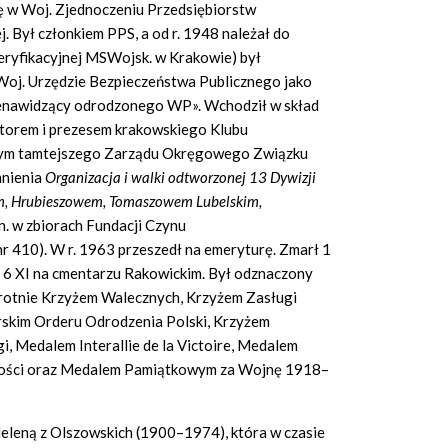
ię w Woj. Zjednoczeniu Przedsiębiorstw
 Był członkiem PPS, a od r. 1948 należał do
yfikacyjnej MSWojsk. w Krakowie) był
Woj. Urzędzie Bezpieczeństwa Publicznego jako
nienawidzący odrodzonego WP». Wchodził w skład
torem i prezesem krakowskiego Klubu
ym tamtejszego Zarządu Okręgowego Związku
mnienia
Organizacja i walki odtworzonej 13 Dywizji
em, Hrubieszowem, Tomaszowem Lubelskim,
in. w zbiorach Fundacji Czynu
r 410). W r. 1963 przeszedł na emeryturę. Zmarł 1
 6 XI na cmentarzu Rakowickim. Był odznaczony
wukrotnie Krzyżem Walecznych, Krzyżem Zasługi
rskim Orderu Odrodzenia Polski, Krzyżem
, Medalem Interallie de la Victoire, Medalem
głości oraz Medalem Pamiątkowym za Wojnę 1918–
eleną z Olszowskich (1900–1974), która w czasie