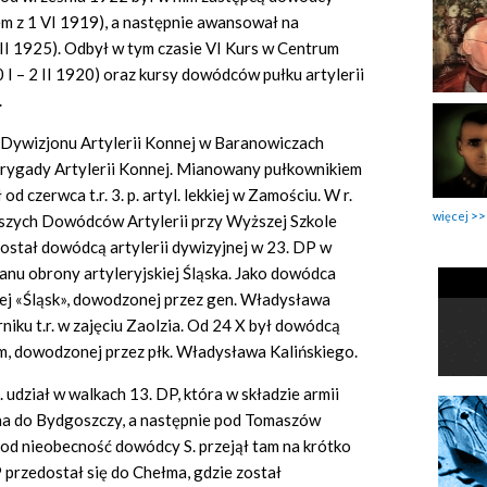
wem z 1 VI 1919), a następnie awansował na
II 1925). Odbył w tym czasie VI Kurs w Centrum
 I – 2 II 1920) oraz kursy dowódców pułku artylerii
.
 Dywizjonu Artylerii Konnej w Baranowiczach
ygady Artylerii Konnej. Mianowany pułkownikiem
d czerwca t.r. 3. p. artyl. lekkiej w Zamościu. W r.
więcej
szych Dowódców Artylerii przy Wyższej Szkole
ostał dowódcą artylerii dywizyjnej w 23. DP w
nu obrony artyleryjskiej Śląska. Jako dowódca
nej «Śląsk», dowodzonej przez gen. Władysława
iku t.r. w zajęciu Zaolzia. Od 24 X był dowódcą
, dowodzonej przez płk. Władysława Kalińskiego.
 udział w walkach 13. DP, która w składzie armii
na do Bydgoszczy, a następnie pod Tomaszów
 pod nieobecność dowódcy S. przejął tam na krótko
 przedostał się do Chełma, gdzie został