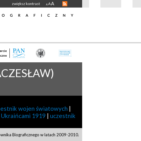
A
zwiększ kontrast
A
A
rcie
czne
ACZESŁAW)
zestnik wojen światowych
|
z Ukraińcami 1919
|
uczestnik
ownika Biograficznego w latach 2009-2010.