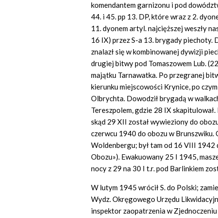
komendantem garnizonu i pod dowództw
44. i 45. pp 13. DP, które wraz z 2. dyonem 
11. dyonem artyl. najcięższej weszły n
16 IX) przez S-a 13. brygady piechoty. 
znalazł się w kombinowanej dywizji p
drugiej bitwy pod Tomaszowem Lub. (22–
majątku Tarnawatka. Po przegranej bitw
kierunku miejscowości Krynice, po czym
Olbrychta. Dowodził brygadą w walkac
Tereszpolem, gdzie 28 IX skapitulował. 
skąd 29 XII został wywieziony do obozu
czerwcu 1940 do obozu w Brunszwiku. O
Woldenbergu; był tam od 16 VIII 1942
Obozu»). Ewakuowany 25 I 1945, masze
nocy z 29 na 30 I t.r. pod Barlinkiem zo
W lutym 1945 wrócił S. do Polski; zami
Wydz. Okręgowego Urzędu Likwidacyjneg
inspektor zaopatrzenia w Zjednoczeni