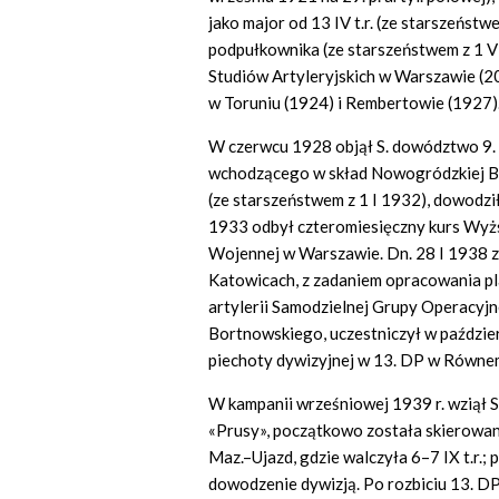
jako major od 13 IV t.r. (ze starszeńst
podpułkownika (ze starszeństwem z 1 V
Studiów Artyleryjskich w Warszawie (20
w Toruniu (1924) i Rembertowie (1927)
W czerwcu 1928 objął S. dowództwo 9.
wchodzącego w skład Nowogródzkiej Br
(ze starszeństwem z 1 I 1932), dowodził o
1933 odbył czteromiesięczny kurs Wyż
Wojennej w Warszawie. Dn. 28 I 1938 z
Katowicach, z zadaniem opracowania pla
artylerii Samodzielnej Grupy Operacyj
Bortnowskiego, uczestniczył w październ
piechoty dywizyjnej w 13. DP w Równem
W kampanii wrześniowej 1939 r. wziął S.
«Prusy», początkowo została skierowa
Maz.–Ujazd, gdzie walczyła 6–7 IX t.r.;
dowodzenie dywizją. Po rozbiciu 13. DP