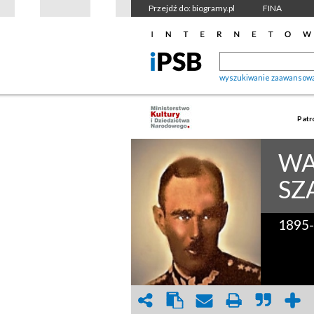
Przejdź do: biogramy.pl
FINA
wyszukiwanie zaawansow
Patr
WA
SZ
1895-