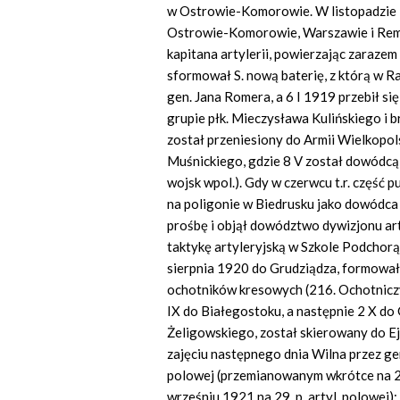
w Ostrowie-Komorowie. W listopadzie 
Ostrowie-Komorowie, Warszawie i Rembe
kapitana artylerii, powierzając zarazem 
sformował S. nową baterię, z którą w R
gen. Jana Romera, a 6 I 1919 przebił si
grupie płk. Mieczysława Kulińskiego i b
został przeniesiony do Armii Wielkopo
Muśnickiego, gdzie 8 V został dowódcą 4. 
wojsk wpol.). Gdy w czerwcu t.r. część 
na poligonie w Biedrusku jako dowódca 2
prośbę i objął dowództwo dywizjonu ar
taktykę artyleryjską w Szkole Podchorą
sierpnia 1920 do Grudziądza, formował ta
ochotników kresowych (216. Ochotniczy 
IX do Białegostoku, a następnie 2 X do
Żeligowskiego, został skierowany do Ej
zajęciu następnego dnia Wilna przez ge
polowej (przemianowanym wkrótce na 2. 
wrześniu 1921 na 29. p. artyl. polowej