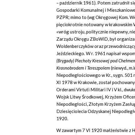
– październik 1961). Potem zatrudnił s
Gospodarki Komunalnej i Mieszkaniowej.
PZPR; mimo to (wg Okręgowej Kom. Wer
pięciokrotnie notowany w krakowskim 
«wróg ustroju, politycznie niepewny, 
Zarządu Okręgu ZBoWiD, był organiza
Woldenberczyków oraz przewodnicząc
Jeździeckiego. W r. 1961 napisał wspo
(Brygady) Piechoty Kresowej pod Chełm
Krasnobrodem i Tereszpolem
(niewyd., m.
Niepodległościowego w Kr., sygn. 501 n
XI 1978 w Krakowie, został pochowany
Orderami Virtuti Militari IV i V kl., d
Wojsk Litwy Środkowej, Krzyżem Ofice
Niepodległości, Złotym Krzyżem Zasługi
Dziesięciolecia Odzyskanej Niepodle
1920.
W zawartym 7 VI 1920 małżeństwie z H