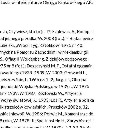
d. Lusia w intendenturze Okręgu Krakowskiego AK,
za, Czy wiesz, kto to jest?; Szalewicz A., Rodopis
 jednego przodka, W. 2008 (fot.); – Białasiewicz
ubelski, „Wrocł. Tyg. Katolików” 1975 nr 40;
ennych na Pomorzu Zachodnim i w Meklemburgii
., Oflag II Woldenberg. Z dziejów obozowego
75 nr 8 (fot.); Deszczyński M. P., Ostatni egzamin.
łowackiego 1938–1939, W. 2003; Głowacki L.,
elszczyźnie, L. 1966 cz. 1–2; Jurga T., Obrona
 jednostki Wojska Polskiego w 1939 r., W. 1975
lin» 1939, W. 1987; Kozłowski W., Artyleria
wojny światowej, Ł. 1993; Łoś R., Artyleria polska
k strzelców kowieńskich, Pruszków 2002 s. 32,
owskiej niewoli, W. 1986; Porwit M., Komentarze do
 roku, W. 1978 III; Spaltenstein H., Zarys historii
ułku artylerii polowej, W. 1930 s. 23, 32, 35–6;