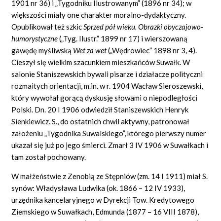
1901 nr 36) i „Tygodniku Ilustrowanym” (1896 nr 34); w
większości miały one charakter moralno-dydaktyczny.
Opublikował też szkic
Sprzed pół wieku. Obrazki obyczajowo-
humorystyczne
(„Tyg. Ilustr.” 1899 nr 17) i wierszowaną
gawędę myśliwską
Wet za wet
(„Wędrowiec” 1898 nr 3, 4).
Cieszył się wielkim szacunkiem mieszkańców Suwałk. W
salonie Staniszewskich bywali pisarze i działacze polityczni
rozmaitych orientacji, m.in. w r. 1904 Wacław Sieroszewski,
który wywołał gorącą dyskusję słowami o niepodległości
Polski. Dn. 20 I 1906 odwiedził Staniszewskich Henryk
Sienkiewicz. S., do ostatnich chwil aktywny, patronował
założeniu „Tygodnika Suwalskiego”, którego pierwszy numer
ukazał się już po jego śmierci. Zmarł 3 IV 1906 w Suwałkach i
tam został pochowany.
W małżeństwie z Zenobią ze Stępniów (zm. 14 I 1911) miał S.
synów: Władysława Ludwika (ok. 1866 – 12 IV 1933),
urzędnika kancelaryjnego w Dyrekcji Tow. Kredytowego
Ziemskiego w Suwałkach, Edmunda (1877 – 16 VIII 1878),