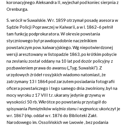
koronacyjnego Aleksandra II, wyjechał pod koniec sierpnia z
Orenburga.
S. wrócił w Suwalskie. W r. 1859 otrzymał posadę asesora w
Sądzie Policji Poprawczej w Kalwarii, a w l. 1862–6 pełnił
tam funkcję podprokuratora. W okresie powstania
styczniowego był prawdopodobnie naczelnikiem
powstańczym pow. kalwaryjskiego. Wg niepotwierdzonej
wersji aresztowany w listopadzie 1863, po krótkim pobycie
na zesłaniu został oddany na 10 lat pod dozór policyjny z
pozbawieniem prawa do awansu („Tyg. Suwalski”). Z
urzędowych źródeł rosyjskich wiadomo natomiast, że
zatrzymany 13 I 1864 pod zarzutem posiadania fotografii
oficera powstańczego i tego samego dnia zwolniony, był na
mocy wyroku z 17 VIII t.r. ukarany jedynie grzywną w
wysokości 50 rb. Wkrótce po powstaniu przystąpił do
spisywania
Pamiętników więźnia stanu i wygnańca;
ukończył je
w r. 1867 (rkp. oddał w r. 1876 do Biblioteki Zakł.
Narodowego im. Ossolińskich we Lwowie
, bez podania