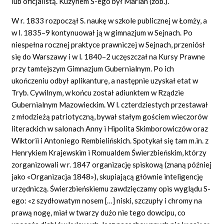
lub oficjalistą. Kuzynem S-ego był Marian (zob.).
W r. 1833 rozpoczął S. naukę w szkole publicznej w Łomży, a
w l. 1835–9 kontynuował ją w gimnazjum w Sejnach. Po
niespełna rocznej praktyce prawniczej w Sejnach, przeniósł
się do Warszawy i w l. 1840–2 uczęszczał na Kursy Prawne
przy tamtejszym Gimnazjum Gubernialnym. Po ich
ukończeniu odbył aplikanturę, a następnie uzyskał etat w
Tryb. Cywilnym, w końcu został adiunktem w Rządzie
Gubernialnym Mazowieckim. W l. czterdziestych przestawał
z młodzieżą patriotyczną, bywał stałym gościem wieczorów
literackich w salonach Anny i Hipolita Skimborowiczów oraz
Wiktorii i Antoniego Rembielińskich. Spotykał się tam m.in. z
Henrykiem Krajewskim i Romualdem Świerzbieńskim, którzy
zorganizowali w r. 1847 organizację spiskową (znaną później
jako «Organizacja 1848»), skupiającą głównie inteligencję
urzędniczą. Świerzbieńskiemu zawdzięczamy opis wyglądu S-
ego: «z szydłowatym nosem […] niski, szczupły i chromy na
prawą nogę, miał w twarzy dużo nie tego dowcipu, co