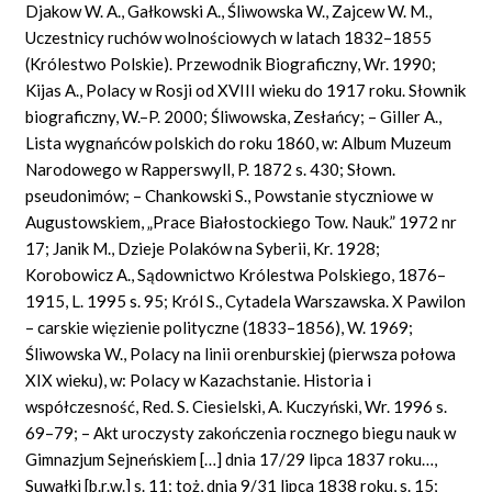
Djakow W. A., Gałkowski A., Śliwowska W., Zajcew W. M.,
Uczestnicy ruchów wolnościowych w latach 1832–1855
(Królestwo Polskie). Przewodnik Biograficzny, Wr. 1990;
Kijas A., Polacy w Rosji od XVIII wieku do 1917 roku. Słownik
biograficzny, W.–P. 2000; Śliwowska, Zesłańcy; – Giller A.,
Lista wygnańców polskich do roku 1860, w: Album Muzeum
Narodowego w Rapperswyll, P. 1872 s. 430; Słown.
pseudonimów; – Chankowski S., Powstanie styczniowe w
Augustowskiem, „Prace Białostockiego Tow. Nauk.” 1972 nr
17; Janik M., Dzieje Polaków na Syberii, Kr. 1928;
Korobowicz A., Sądownictwo Królestwa Polskiego, 1876–
1915, L. 1995 s. 95; Król S., Cytadela Warszawska. X Pawilon
– carskie więzienie polityczne (1833–1856), W. 1969;
Śliwowska W., Polacy na linii orenburskiej (pierwsza połowa
XIX wieku), w: Polacy w Kazachstanie. Historia i
współczesność, Red. S. Ciesielski, A. Kuczyński, Wr. 1996 s.
69–79; – Akt uroczysty zakończenia rocznego biegu nauk w
Gimnazjum Sejneńskiem […] dnia 17/29 lipca 1837 roku…,
Suwałki [b.r.w.] s. 11; toż, dnia 9/31 lipca 1838 roku, s. 15;