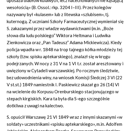
uposaża diabłów kulawych, lecz nacechowanych nie kąsającą
wesołością» (B. Ossol.: rkp. 3204 I–III). Przez kolegów
nazywany był «kulasem» lub z litewska «szlubisem», tj.
kuternogą. Z uczniami Szkoły Farmaceutycznej wymieniał się
S. zakazanymi przez władze wydawnictwami (m.in. „Boże
słowa dla ludu polskiego” Wiktora Heltmana i Ludwika
Zienkowicza oraz „Pan Tadeusz” Adama Mickiewicza). Kiedy
policja wpadła w r. 1848 na trop tajnego kółka młodzieży tej
szkoły (tzw. spisku aptekarskiego), znalazł się w kręgu
podejrzanych. W nocy z 31 V na 1 VI t.r. został aresztowany i
uwięziony w Cytadeli warszawskiej. Po rocznym śledztwie,
bez udowodnienia winy, na wniosek Komisji Śledczej 3 VI (22
V st.st.) 1849 namiestnik I. Paskiewicz skazał go 26 (14) VI
na wcielenie do Korpusu Orenburskiego stacjonującego w
stepach kirgiskich. Kara ta była dla S-ego szczególnie
dotkliwa z uwagi na kalectwo.
S. opuścił Warszawę 21 VI 1849 wraz z innymi skazanymi «w
sołdaty» uczestnikami
«spisku
apte
karskiego»,
m.in. Adolfem
Jabłońskim, Aleksandrem Peszke, Sewerynem Przewłockim;