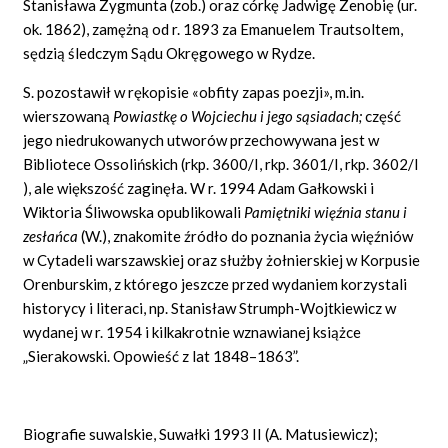
Stanisława Zygmunta (zob.) oraz córkę Jadwigę Zenobię (ur.
ok. 1862), zamężną od r. 1893 za Emanuelem Trautsoltem,
sędzią śledczym Sądu Okręgowego w Rydze.
S. pozostawił w rękopisie «obfity zapas poezji», m.in.
wierszowaną
Powiastkę o Wojciechu i jego sąsiadach;
część
jego niedrukowanych utworów przechowywana jest w
Bibliotece Ossolińskich (rkp. 3600/I, rkp. 3601/I, rkp. 3602/I
), ale większość zaginęła. W r. 1994 Adam Gałkowski i
Wiktoria Śliwowska opublikowali
Pamiętniki więźnia stanu i
zesłańca
(W.), znakomite źródło do poznania życia więźniów
w Cytadeli warszawskiej oraz służby żołnierskiej w Korpusie
Orenburskim, z którego jeszcze przed wydaniem korzystali
historycy i literaci, np. Stanisław Strumph-Wojtkiewicz w
wydanej w r. 1954 i kilkakrotnie wznawianej książce
„Sierakowski. Opowieść z lat 1848–1863”.
Biografie suwalskie, Suwałki 1993 II (A. Matusiewicz);