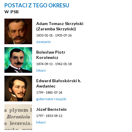
POSTACI Z TEGO OKRESU
W
i
PSB
Adam Tomasz Skrzyński
(Zaremba Skrzyński)
1853-01-01 - 1905-07-26
ziemianin
Bolesław Piotr
Korolewicz
1874-09-11 - 1942-01-18
lekarz
Edward Białoskórski h.
Awdaniec
1799 - 1881-07-24
gubernator rosyjski
Józef Bernstein
1797 - 1853-09-12
lekarz