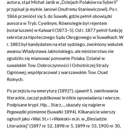
autora, stąd Michał Janik w „Dziejach Polaków na Syberii”
przypisał je mylnie Janowi Onufremu Staniewiczowi). Po r.
1866 przeniósł się S. do Suwałk, gdzie pełnił obowiązki
asesora w Tryb. Cywilnym. Równolegle był rejentem
(notariuszem) w Kalwarii (1873–5). Od r. 1877 pełnił funkcję
sekretarza hipotecznego Sądu Okręgowego w Suwałkach. W
r. 1883 był kandydatem na etat sędziego, zwolniony wskutek
awansu Władysława Jabłońskiego, ale ministerstwo nie
zgodziło się mianować ponownie Polaka. Działał w
suwalskim Tow. Dobroczynności i Ochotniczej Straży
Ogniowej, współpracował z warszawskim Tow. Osad
Rolnych.
Po przejściu na emeryturę (1892?), ujawnił S. zamiłowania
literackie, zaczął publikować krótkie opowiadania i wiersze.
Podpisane krypt. Hip… Starz…, ukazały się najpierw
Pogawędki piśmienne
(Suwałki 1894). Kilkanaście wierszy
ogłosił jako «Wal. St.» i «Waleski» m.in. w „Biesiadzie
Literackiej” (1897 nr 52, 1898 nr 5, 1899 nr 33, 1900 nr 30,