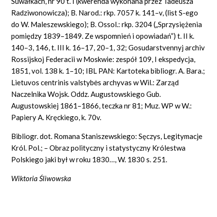
Suwałkach, nr 90 t. I (kwerenda wykonana przez Tadeusza
Radziwonowicza); B. Narod.: rkp. 7057 k. 141–v, (list S-ego
do W. Maleszewskiego); B. Ossol.: rkp. 3204 („Sprzysiężenia
pomiędzy 1839–1849. Ze wspomnień i opowiadań”) t. II k.
140–3, 146, t. III k. 16–17, 20–1, 32; Gosudar
stvennyj archiv
Rossijskoj Federacii w Moskwie: zespół 109, I ekspedycja,
1851, vol. 138 k. 1–10; IBL PAN: Kartoteka bibliogr. A. Bara.;
Lietuvos centrinis
valstybės
archyvas w Wil.: Zarząd
Naczelnika Wojsk. Oddz. Augustowskiego Gub.
Augustowskiej 1861–1866, teczka nr 81; Muz. WP w W.:
Papiery A. Kręckiego, k. 70v.
Bibliogr. dot. Romana Staniszewskiego: Sęcz
y
s, Legitymacje
Król.
Pol.;
– Obraz polityczny i statystyczny Królestwa
Polskiego jaki był w roku 1830…, W. 1830 s. 251.
Wiktoria Śliwowska