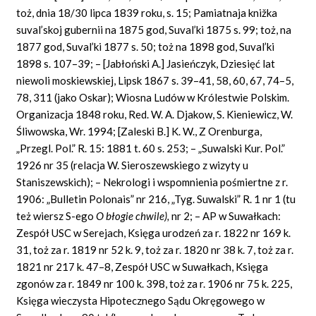
toż, dnia 18/30 lipca 1839 roku, s. 15; Pamiatnaja knižka
suval’skoj gubernii na 1875 god, Suval’ki 1875 s. 99; toż, na
1877 god, Suval’ki 1877 s. 50; toż na 1898 god, Suval’ki
1898 s. 107–39; – [Jabłoński A.] Jasieńczyk, Dziesięć lat
niewoli moskiewskiej, Lipsk 1867 s. 39–41, 58, 60, 67, 74–5,
78, 311 (jako Oskar); Wiosna Ludów w Królestwie Polskim.
Organizacja 1848 roku, Red. W. A. Djakow, S. Kieniewicz, W.
Śliwowska, Wr. 1994; [Zaleski B.] K. W., Z Orenburga,
„Przegl.
Pol.”
R. 15: 1881 t. 60 s. 253; – „Suwalski Kur. Pol.”
1926 nr 35 (relacja W. Sieroszewskiego z wizyty u
Staniszewskich); – Nekrologi i wspomnienia pośmiertne z r.
1906: „Bulletin Polonais” nr 216, „Tyg. Suwalski” R. 1 nr 1 (tu
też wiersz S-ego
O błogie chwile),
nr 2; – AP w Suwałkach:
Zespół USC w Serejach, Księga urodzeń za r. 1822 nr 169 k.
31, toż
za r.
1819 nr 52 k. 9, toż
za r.
1820 nr 38 k. 7, toż za r.
1821 nr 217 k. 47–8, Zespół USC w Suwałkach, Księga
zgonów za r. 1849 nr 100 k. 398, toż za r. 1906 nr 75 k. 225,
Księga wieczysta Hipotecznego Sądu Okręgowego w