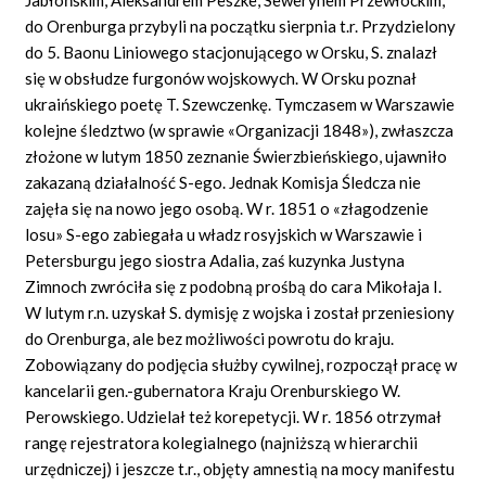
do Orenburga przybyli na początku sierpnia t.r. Przydzielony
do 5. Baonu Liniowego stacjonującego w Orsku, S. znalazł
się w obsłudze furgonów wojskowych. W Orsku poznał
ukraińskiego poetę T. Szewczenkę. Tymczasem w Warszawie
kolejne śledztwo (w sprawie
«Organizacji
1848»), zwłaszcza
złożone w lutym 1850 zeznanie Świerzbieńskiego, ujawniło
zakazaną działalność S-ego. Jednak Komisja Śledcza nie
zajęła się na nowo jego osobą. W r. 1851
o «złagodzenie
losu»
S-ego zabiegała u władz rosyjskich w Warszawie i
Petersburgu jego siostra Adalia, zaś kuzynka Justyna
Zimnoch zwróciła się z podobną prośbą do cara Mikołaja I.
W lutym r.n. uzyskał S. dymisję z wojska i został przeniesiony
do Orenburga, ale bez możliwości powrotu do kraju.
Zobowiązany do podjęcia służby cywilnej, rozpoczął pracę w
kancelarii gen.-gubernatora Kraju Orenburskiego W.
Perowskiego. Udzielał też korepetycji. W r. 1856 otrzymał
rangę rejestratora kolegialnego (najniższą w hierarchii
urzędniczej) i jeszcze t.r., objęty amnestią na mocy manifestu