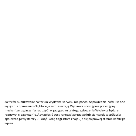
Za treści publikowane na forum Wydawca serwisu nie ponosi odpowiedzialności i są one
wyłącznie opiniami osób, które je zamieszczają. Wydawca udostępnia przystępny
mechanizm zgłaszania nadużyć i w przypadku takiego zgłoszenia Wydawca będzie
reagował niezwłocznie. Aby zgłosić post naruszający prawo lub standardy współżycia
społecznego wystarczy kliknąć ikonę flagi, która znajduje się po prawej stronie każdego
wpisu.