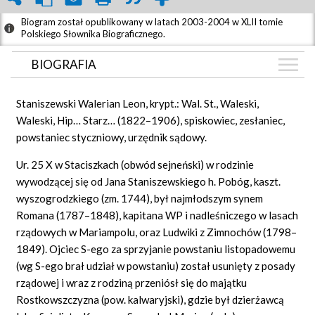
Biogram został opublikowany w latach 2003-2004 w XLII tomie
Polskiego Słownika Biograficznego.
BIOGRAFIA
BIOGRAFIA
Staniszewski Walerian Leon, krypt.: Wal.
St.,
Waleski,
GRAF POWIĄZAŃ
Waleski, Hip…
Starz… (1822–1906), spiskowiec, zesłaniec,
powstaniec styczniowy, urzędnik sądowy.
DYSKUSJA
Mapa
Ur. 25 X w Staciszkach (obwód sejneński) w rodzinie
wywodzącej się od Jana Staniszewskiego h. Pobóg, kaszt.
wyszogrodzkiego (zm. 1744), był najmłodszym synem
Romana (1787–1848), kapitana WP i nadleśniczego w lasach
rządowych w Mariampolu, oraz Ludwiki z Zimnochów (1798–
1849). Ojciec S-ego za sprzyjanie powstaniu listopadowemu
(wg S-ego brał udział w powstaniu) został usunięty z posady
rządowej i wraz z rodziną przeniósł się do majątku
Rostkowszczyzna (pow. kalwaryjski), gdzie był dzierżawcą