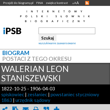
A
Przejdź do: biogramy.pl
FINA
zwiększ kontrast
A
A
wyszukiwanie zaawansowane
BIOGRAM
POSTACI Z TEGO OKRESU
WALERIAN LEON
STANISZEWSKI
1822-10-25
-
1906-04-03
spiskowiec
|
zesłaniec
|
powstaniec styczniowy
1863
|
urzędnik sądowy